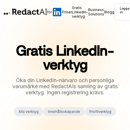
Gratis
Logga
Business
för
Priser
LinkedIn-
Blogg
in
Solutions
verktyg
Gratis LinkedIn-
verktyg
Öka din LinkedIn-närvaro och personliga
varumärke med RedactAIs samling av gratis
verktyg. Ingen registrering krävs.
Alla verktyg
Innehållsskapande
Profilverktyg