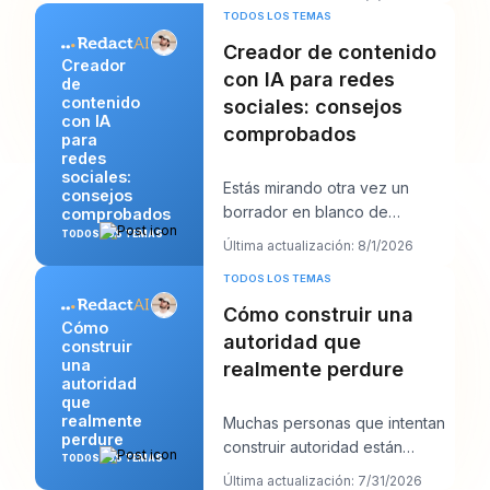
gancho que te
TODOS LOS TEMAS
Creador de contenido
Creador
con IA para redes
de
contenido
sociales: consejos
con IA
comprobados
para
redes
sociales:
Estás mirando otra vez un
consejos
borrador en blanco de
comprobados
LinkedIn, con una llamada con
TODOS LOS TEMAS
Última actualización: 8/1/2026
un cliente en diez min
TODOS LOS TEMAS
Cómo construir una
Cómo
autoridad que
construir
una
realmente perdure
autoridad
que
realmente
Muchas personas que intentan
perdure
construir autoridad están
TODOS LOS TEMAS
haciendo demasiado de lo
Última actualización: 7/31/2026