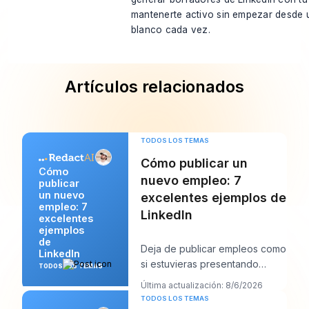
mantenerte activo sin empezar desde 
blanco cada vez.
Artículos relacionados
TODOS LOS TEMAS
Cómo publicar un
Cómo
nuevo empleo: 7
publicar
un nuevo
excelentes ejemplos de
empleo: 7
LinkedIn
excelentes
ejemplos
de
Deja de publicar empleos como
LinkedIn
si estuvieras presentando
TODOS LOS TEMAS
papeleo y empieza a
Última actualización: 8/6/2026
redactarlos como si inte
TODOS LOS TEMAS