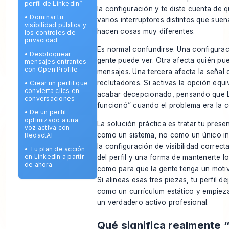
perfil de LinkedIn”
la configuración y te diste cuenta de 
•
Dominar tu
varios interruptores distintos que sue
visibilidad pública y
hacen cosas muy diferentes.
los controles de
privacidad
Es normal confundirse. Una configurac
•
Desbloquear
gente puede ver. Otra afecta quién pu
mensajes entrantes
con Open Profile
mensajes. Una tercera afecta la señal 
reclutadores. Si activas la opción eq
•
Crear un perfil que
convierta clics en
acabar decepcionado, pensando que L
conversaciones
funcionó” cuando el problema era la c
•
De un perfil
optimizado a una
La solución práctica es tratar tu prese
voz activa con
como un sistema, no como un único int
RedactAI
la configuración de visibilidad correct
•
Tu plan de acción
en LinkedIn a partir
del perfil y una forma de mantenerte l
de ahora
como para que la gente tenga un motiv
Si alineas esas tres piezas, tu perfil 
como un currículum estático y empiez
un verdadero activo profesional.
Qué significa realmente “a