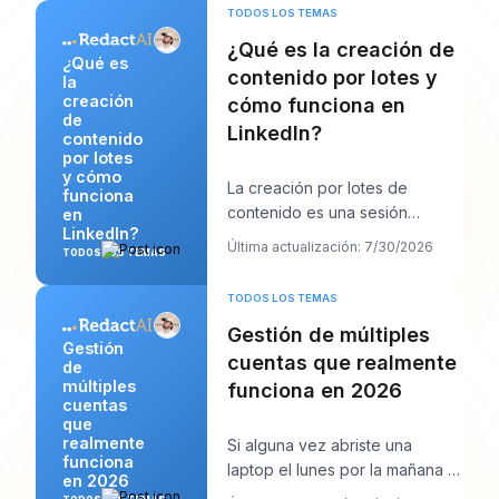
incorrecto. Publican
TODOS LOS TEMAS
¿Qué es la creación de
¿Qué es
contenido por lotes y
la
creación
cómo funciona en
de
LinkedIn?
contenido
por lotes
y cómo
La creación por lotes de
funciona
contenido es una sesión
en
LinkedIn?
enfocada en la que creas
Última actualización: 7/30/2026
TODOS LOS TEMAS
varias publicaciones de Li
TODOS LOS TEMAS
Gestión de múltiples
Gestión
cuentas que realmente
de
múltiples
funciona en 2026
cuentas
que
realmente
Si alguna vez abriste una
funciona
laptop el lunes por la mañana y
en 2026
viste doce inicios de sesión,