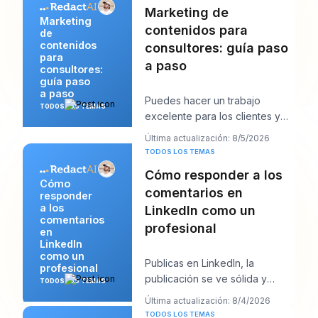
Marketing de
Marketing
contenidos para
de
contenidos
consultores: guía paso
para
a paso
consultores:
guía paso
a paso
Puedes hacer un trabajo
TODOS LOS TEMAS
excelente para los clientes y
aun así sentirte extrañamente
Última actualización: 8/5/2026
invisible en lín
TODOS LOS TEMAS
Cómo responder a los
Cómo
comentarios en
responder
a los
LinkedIn como un
comentarios
profesional
en
LinkedIn
como un
Publicas en LinkedIn, la
profesional
publicación se ve sólida y
TODOS LOS TEMAS
entonces empieza el trabajo.
Última actualización: 8/4/2026
Aparecen unos cuant
TODOS LOS TEMAS