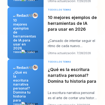
TODOS LOS TEMAS
Última actualización: 7/29/2026
seis calenda
TODOS LOS TEMAS
10 mejores ejemplos de
10
herramientas de IA
mejores
ejemplos
para usar en 2026
de
herramientas
de IA para
¿Cansado de intentar seguir el
usar en
ritmo de cada nuevo
2026
lanzamiento de IA y aun así
TODOS LOS TEMAS
Última actualización: 7/28/2026
tener que publicar al
TODOS LOS TEMAS
¿Qué es la escritura
¿Qué es
narrativa personal?
la
escritura
Domina tu historia para
narrativa
personal?
Domina tu
La escritura narrativa personal
historia
es el arte de contar una historia
para
verdadera de tu propia vida
TODOS LOS TEMAS