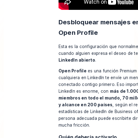
Desbloquear mensajes e
Open Profile
Esta es la configuración que normalme
cuando alguien expresa el deseo de t
LinkedIn abierto
.
Open Profile
es una función Premium 
cualquiera en LinkedIn te envíe un mens
conectado contigo primero. Eso import
LinkedIn es enorme, con
más de 1.000
miembros en todo el mundo, 70 mil
y alcance en 200 países
, según
el r
estadísticas de LinkedIn de Business o
persona adecuada puede escribirte dir
mucha fricción.
Quién debería activarlo