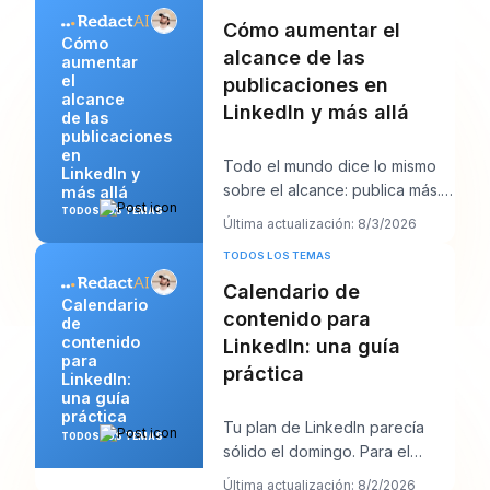
Cómo aumentar el
Cómo
alcance de las
aumentar
el
publicaciones en
alcance
LinkedIn y más allá
de las
publicaciones
en
Todo el mundo dice lo mismo
LinkedIn y
sobre el alcance: publica más.
más allá
Ese consejo suena productivo,
TODOS LOS TEMAS
Última actualización: 8/3/2026
pero normal
TODOS LOS TEMAS
Calendario de
Calendario
contenido para
de
contenido
LinkedIn: una guía
para
práctica
LinkedIn:
una guía
práctica
Tu plan de LinkedIn parecía
TODOS LOS TEMAS
sólido el domingo. Para el
jueves, la cola está vacía, el
Última actualización: 8/2/2026