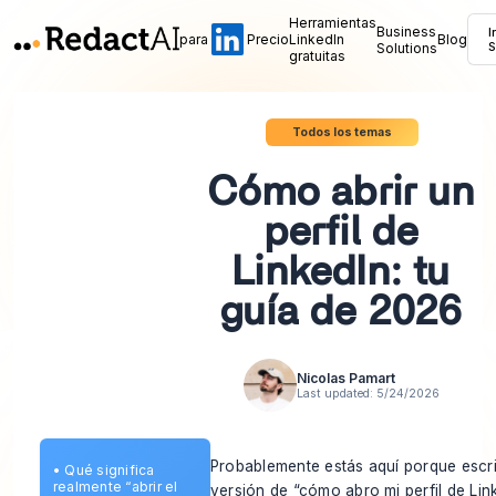
Herramientas
Business
I
para
Precio
LinkedIn
Blog
Solutions
S
gratuitas
Todos los temas
Cómo abrir un
perfil de
LinkedIn: tu
guía de 2026
Nicolas Pamart
Last updated:
5/24/2026
Probablemente estás aquí porque escri
•
Qué significa
realmente “abrir el
versión de “cómo abro mi perfil de Link