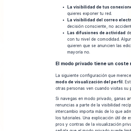
La visibilidad de tus conexion
quieres exponer tu red.
La visibilidad del correo elect
decisión consciente, no accident
Las difusiones de actividad
de
con tu nivel de comodidad. Alg
quieren que se anuncien las edici
mayoría no.
El modo privado tiene un coste 
La siguiente configuración que merece
modo de visualización del perfil
. Es
otras personas ven cuando visitas su pe
Si navegas en modo privado, ganas a
renuncias a parte de la visibilidad recí
intercambio importa más de lo que adm
los tutoriales. Una explicación útil de
e
pros y contras de la visualización pri
señala que el modo privado puede lim