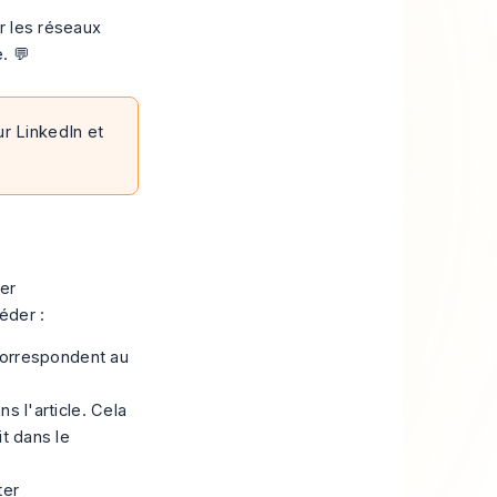
r les réseaux
. 💬
r LinkedIn et
ter
éder :
correspondent au
s l'article. Cela
it dans le
ter