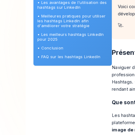
•
Les avantages de l'utilisation des
Voici c
hashtags sur LinkedIn
dévelop
•
Meilleures pratiques pour utiliser
les hashtags LinkedIn afin
🚀.
d'améliorer votre stratégie
•
Les meilleurs hashtags LinkedIn
pour 2025
•
Conclusion
Présen
•
FAQ sur les hashtags LinkedIn
Naviguer d
profession
Hashtags. 
rendant ain
Que sont
Les hashta
plateforme 
image de