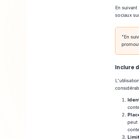
En suivant
sociaux su
"En sui
promouv
Inclure 
L'utilisat
considérab
Iden
conte
Plac
peut 
cont
Limi