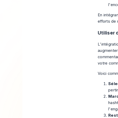
l'enc
En intégran
efforts de
Utiliser
L'intégrat
augmente
commentant 
votre com
Voici comm
Séle
perti
Marq
hasht
l'en
Rest