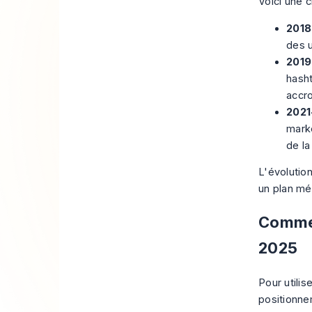
Voici une 
2018
des u
2019
hasht
accro
2021
marke
de l
L'évolutio
un plan mé
Commen
2025
Pour utilis
positionnem