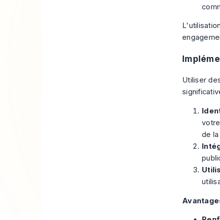
comme
L'utilisati
engagement
Implémen
Utiliser d
significati
Iden
votre
de l
Inté
publi
Util
utili
Avantage
Renf