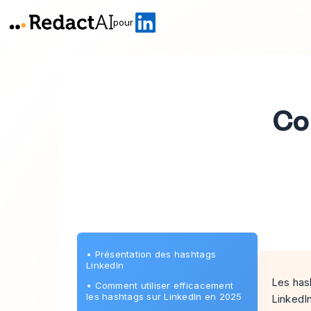
pour
Co
•
Présentation des hashtags
LinkedIn
Les hash
•
Comment utiliser efficacement
les hashtags sur LinkedIn en 2025
LinkedIn