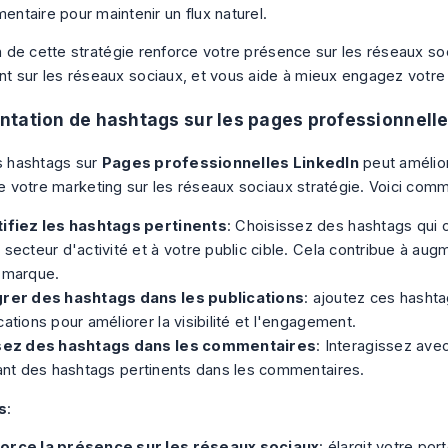
ntaire pour maintenir un flux naturel.
on de cette stratégie renforce votre
présence sur les réseaux so
 sur les réseaux sociaux
, et vous aide à mieux
engagez votre 
tation de hashtags sur les pages professionnelle
es hashtags sur
Pages professionnelles LinkedIn
peut amélio
ve votre
marketing sur les réseaux sociaux
stratégie. Voici comm
tifiez les hashtags pertinents
: Choisissez des hashtags qui 
 secteur d'activité et à votre public cible. Cela contribue à au
a marque
.
grer des hashtags dans les publications
: ajoutez ces hasht
cations pour améliorer la visibilité et l'engagement.
isez des hashtags dans les commentaires
: Interagissez av
sant des hashtags pertinents dans les commentaires.
s
:
orce la présence sur les réseaux sociaux
: élargit votre por