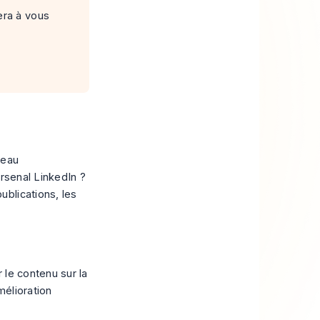
era à vous
seau
arsenal LinkedIn ?
blications, les
 le contenu sur la
mélioration