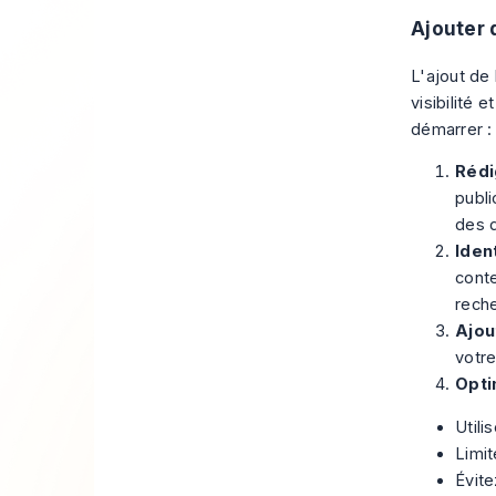
Ajouter 
L'ajout de
visibilité 
démarrer :
Rédi
publi
des 
Iden
conte
reche
Ajou
votre
Opti
Utili
Limit
Évite