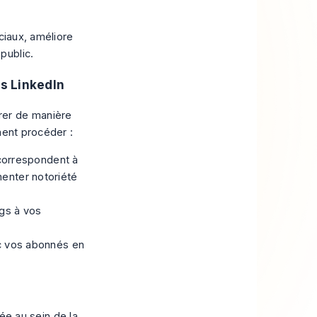
ciaux
, améliore
public
.
s LinkedIn
rer de manière
ent procéder :
correspondent à
gmenter
notoriété
ags à vos
ec vos abonnés en
tée au sein de la