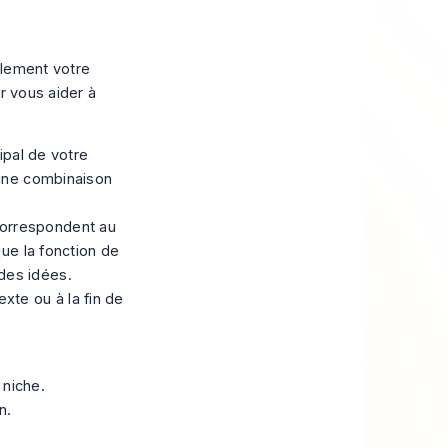
blement votre
r vous aider à
ipal de votre
'une combinaison
correspondent au
que la fonction de
des idées.
xte ou à la fin de
 niche.
n.