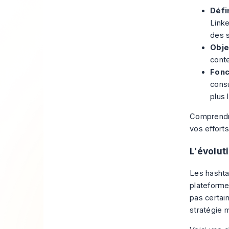
Défin
Linke
des s
Objec
conte
Fonc
consu
plus 
Comprendre
vos effort
L'évolut
Les hashta
plateforme
pas certai
stratégie 