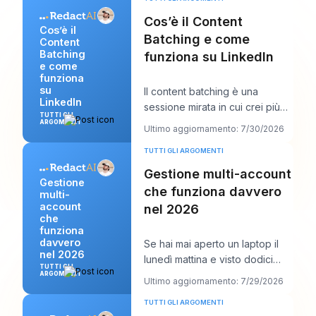
Cos’è il Content
Cos’è il
Batching e come
Content
Batching
funziona su LinkedIn
e come
funziona
su
Il content batching è una
LinkedIn
sessione mirata in cui crei più
TUTTI GLI
post LinkedIn in una volta sola,
ARGOMENTI
Ultimo aggiornamento: 7/30/2026
per poi p
TUTTI GLI ARGOMENTI
Gestione multi-account
Gestione
che funziona davvero
multi-
account
nel 2026
che
funziona
davvero
Se hai mai aperto un laptop il
nel 2026
lunedì mattina e visto dodici
TUTTI GLI
accessi, sei calendari clienti, tre
ARGOMENTI
Ultimo aggiornamento: 7/29/2026
voc
TUTTI GLI ARGOMENTI