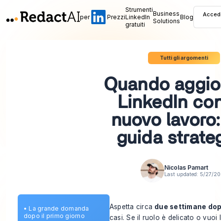
Strumenti
Business
Acced
per
Prezzi
LinkedIn
Blog
Solutions
gratuiti
Tutti gli argomenti
Quando aggio
LinkedIn co
nuovo lavoro
guida strate
Nicolas Pamart
Last updated:
5/27/2
Aspetta circa
due settimane dop
•
La grande domanda
dopo il primo giorno
casi. Se il ruolo è delicato o vuoi 