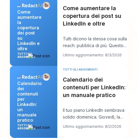
Come aumentare la
Come
copertura dei post su
aumentare
la
LinkedIn e oltre
copertura
dei post
su
Tutti dicono la stessa cosa sulla
LinkedIn e
reach: pubblica di più. Questo
oltre
consiglio sembra produttivo, ma
TUTTI GLI
Ultimo aggiornamento: 8/3/2026
ARGOMENTI
di
TUTTI GLI ARGOMENTI
Calendario dei
Calendario
contenuti per LinkedIn:
dei
contenuti
un manuale pratico
per
LinkedIn:
un
Il tuo piano LinkedIn sembrava
manuale
solido domenica. Giovedì, la
pratico
coda è vuota, l’aggancio che ti
TUTTI GLI
Ultimo aggiornamento: 8/2/2026
ARGOMENTI
piaceva