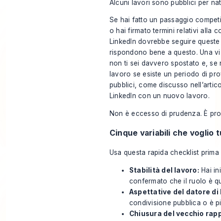
Alcuni lavori sono pubblici per natu
Se hai fatto un passaggio competit
o hai firmato termini relativi alla
LinkedIn dovrebbe seguire queste r
rispondono bene a questo. Una vis
non ti sei davvero spostato e, se 
lavoro se esiste un periodo di pro
pubblici, come discusso nell’
artic
LinkedIn con un nuovo lavoro
.
Non è eccesso di prudenza. È prof
Cinque variabili che voglio t
Usa questa rapida checklist prima 
Stabilità del lavoro:
Hai ini
confermato che il ruolo è qu
Aspettative del datore di 
condivisione pubblica o è pi
Chiusura del vecchio rap