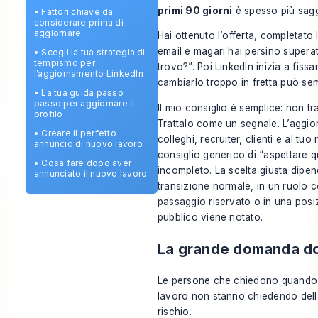
primi 90 giorni
è spesso più sagg
•
Fattori chiave da
considerare prima di
aggiornare
Hai ottenuto l’offerta, completato 
email e magari hai persino supera
•
Scegli la tua strategia di
tempismo per
trovo?”. Poi LinkedIn inizia a fissa
l’aggiornamento LinkedIn
cambiarlo troppo in fretta può se
•
La tua guida passo
passo per aggiornare il
Il mio consiglio è semplice: non t
profilo
Trattalo come un segnale. L’aggio
•
Creare il perfetto
colleghi, recruiter, clienti e al tu
annuncio di nuovo lavoro
consiglio generico di “aspettare 
•
Cosa fare dopo aver
incompleto. La scelta giusta dipend
annunciato il nuovo lavoro
transizione normale, in un ruolo c
passaggio riservato o in una posiz
pubblico viene notato.
La grande domanda dop
Le persone che chiedono quando 
lavoro non stanno chiedendo dell
rischio.