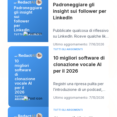
Padroneggiare gli
Padroneggiare
insight sui follower per
gli insight
sui
LinkedIn
follower
per
LinkedIn
Pubblicate qualcosa di riflessivo
TUTTI GLI ARGOMENTI
su LinkedIn. Riceve qualche like,
magari un commento da un
Ultimo aggiornamento: 7/16/2026
collega
TUTTI GLI ARGOMENTI
10 migliori software di
10
clonazione vocale AI
migliori
software
per il 2026
di
clonazione
vocale AI
Registri una ripresa pulita per
per il
l’introduzione di un podcast,
2026
poi scopri un cambio di nome
TUTTI GLI
Ultimo aggiornamento: 7/15/2026
ARGOMENTI
prodotto
TUTTI GLI ARGOMENTI