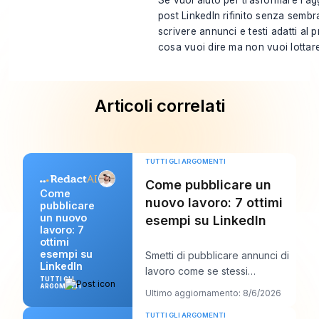
post LinkedIn rifinito senza semb
scrivere annunci e testi adatti al pr
cosa vuoi dire ma non vuoi lottar
Articoli correlati
TUTTI GLI ARGOMENTI
Come pubblicare un
Come
nuovo lavoro: 7 ottimi
pubblicare
un nuovo
esempi su LinkedIn
lavoro: 7
ottimi
esempi su
Smetti di pubblicare annunci di
LinkedIn
lavoro come se stessi
TUTTI GLI
compilando scartoffie e inizia a
ARGOMENTI
Ultimo aggiornamento: 8/6/2026
scriverli com
TUTTI GLI ARGOMENTI