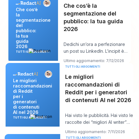
Che cos’è la
Che cos’è
segmentazione del
la
segmentazione
pubblico: la tua guida
del
2026
pubblico:
la tua
guida
Dedichi un’ora a perfezionare
2026
un post su LinkedIn. L’incipit è
TUTTI GLI ARGOMENTI
forte. L’intuizione è solida. Premi
Ultimo aggiornamento: 7/12/2026
p
TUTTI GLI ARGOMENTI
Le migliori
Le migliori
raccomandazioni di
raccomandazioni
di Reddit
Reddit per i generatori
per i
di contenuti AI nel 2026
generatori
di contenuti
AI nel 2026
Hai visto le pubblicità. Hai visto le
TUTTI GLI ARGOMENTI
raccolte dei “migliori AI writer”
che, in qualche modo, consig
Ultimo aggiornamento: 7/11/2026
TUTTI GLI ARGOMENTI