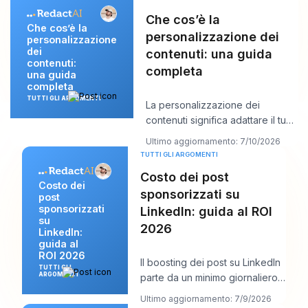
Che cos’è la
Che cos’è la
personalizzazione dei
personalizzazione
dei
contenuti: una guida
contenuti:
completa
una guida
completa
TUTTI GLI ARGOMENTI
La personalizzazione dei
contenuti significa adattare il tuo
messaggio alla persona che hai
Ultimo aggiornamento: 7/10/2026
di front
TUTTI GLI ARGOMENTI
Costo dei post
Costo dei
sponsorizzati su
post
sponsorizzati
LinkedIn: guida al ROI
su
2026
LinkedIn:
guida al
ROI 2026
Il boosting dei post su LinkedIn
TUTTI GLI
ARGOMENTI
parte da un minimo giornaliero
di 10 $ , ma un punto di
Ultimo aggiornamento: 7/9/2026
partenza re