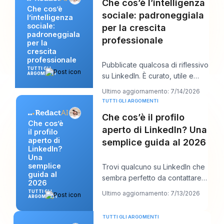
Che cos’è l’intelligenza
Che cos’è
sociale: padroneggiala
l’intelligenza
sociale:
per la crescita
padroneggiala
professionale
per la
crescita
professionale
Pubblicate qualcosa di riflessivo
TUTTI GLI
ARGOMENTI
su LinkedIn. È curato, utile e
scritto bene. Qualche ora dopo,
Ultimo aggiornamento: 7/14/2026
la
TUTTI GLI ARGOMENTI
Che cos’è il profilo
Che cos’è
aperto di LinkedIn? Una
il profilo
aperto di
semplice guida al 2026
LinkedIn?
Una
semplice
Trovi qualcuno su LinkedIn che
guida al
sembra perfetto da contattare.
2026
Forse è un recruiter in
TUTTI GLI
Ultimo aggiornamento: 7/13/2026
ARGOMENTI
un’azienda in
TUTTI GLI ARGOMENTI