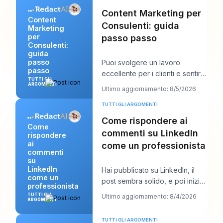
Content Marketing per
Content
Consulenti: guida
Marketing
per
passo passo
Consulenti:
guida
passo
Puoi svolgere un lavoro
passo
eccellente per i clienti e sentirti
TUTTI GLI
comunque stranamente
ARGOMENTI
Ultimo aggiornamento: 8/5/2026
invisibile online.
TUTTI GLI ARGOMENTI
Come rispondere ai
Come
commenti su LinkedIn
rispondere
ai
come un professionista
commenti
su
LinkedIn
Hai pubblicato su LinkedIn, il
come un
post sembra solido, e poi inizia
professionista
il lavoro vero. Appaiono alcuni
TUTTI GLI
Ultimo aggiornamento: 8/4/2026
ARGOMENTI
comm
TUTTI GLI ARGOMENTI