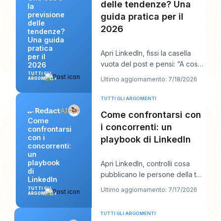
delle tendenze? Una
la
previsione
guida pratica per il
delle
2026
tendenze?
Una guida
pratica
Apri LinkedIn, fissi la casella
per il
vuota del post e pensi: “A cosa
2026
tiene davvero il mio pubblico in
TUTTI GLI
Ultimo aggiornamento: 7/18/2026
ARGOMENTI
que
TUTTI GLI ARGOMENTI
Come confrontarsi con
Come
i concorrenti: un
confrontarsi
con i
playbook di LinkedIn
concorrenti:
un
playbook
Apri LinkedIn, controlli cosa
di
pubblicano le persone della tua
LinkedIn
nicchia e, nel giro di dieci
TUTTI GLI
Ultimo aggiornamento: 7/17/2026
ARGOMENTI
minuti, t
TUTTI GLI ARGOMENTI