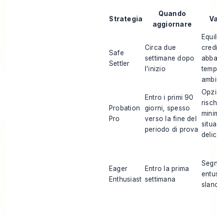
Quando
Strategia
V
aggiornare
Equil
Circa due
credi
Safe
settimane dopo
abba
Settler
l’inizio
temp
ambi
Opzi
Entro i primi 90
risch
Probation
giorni, spesso
minim
Pro
verso la fine del
situa
periodo di prova
deli
Segn
Eager
Entro la prima
entu
Enthusiast
settimana
slan