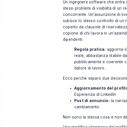
Un ingegnere software che entra i
stessi problemi di visibilità di un
concorrente. Un’assunzione di live
subisce lo stesso controllo di un 
coperto da clausole di riservatez
copione di chi lavora in un’aziend
dipendenti.
Regola pratica:
aggiorna il
reale, abbastanza stabile d
pubblicamente e coerente co
datore di lavoro.
Ecco perché separo due decisioni
Aggiornamento del profil
Esperienza di LinkedIn
Post di annuncio:
la narraz
cambiamento
Non sono la stessa cosa e non dev