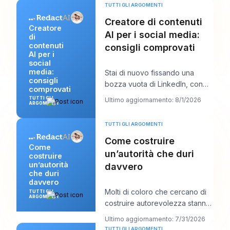
TUTTI GLI ARGOMENTI
Creatore di contenuti
Creatore
AI per i social media:
di
contenuti
consigli comprovati
AI per i
social
media:
Stai di nuovo fissando una
consigli
bozza vuota di LinkedIn, con
comprovati
una chiamata con un cliente tra
TUTTI GLI
Ultimo aggiornamento: 8/1/2026
ARGOMENTI
dieci minuti
TUTTI GLI ARGOMENTI
Come costruire
Come
un’autorità che duri
costruire
un’autorità
davvero
che duri
davvero
Molti di coloro che cercano di
TUTTI GLI
ARGOMENTI
costruire autorevolezza stanno
facendo troppo della cosa
Ultimo aggiornamento: 7/31/2026
sbagliata. P
TUTTI GLI ARGOMENTI