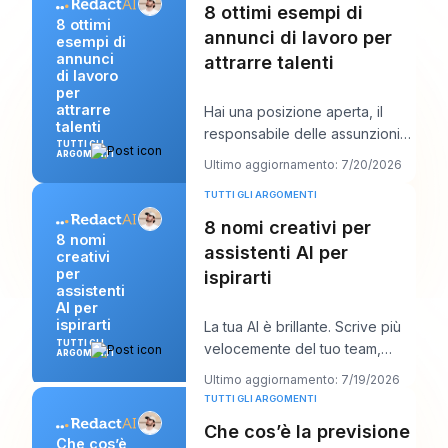
8 ottimi esempi di
8 ottimi
annunci di lavoro per
esempi di
annunci
attrarre talenti
di lavoro
per
attrarre
Hai una posizione aperta, il
talenti
responsabile delle assunzioni
TUTTI GLI
vuole “candidati forti entro la
ARGOMENTI
Ultimo aggiornamento: 7/20/2026
prossima
TUTTI GLI ARGOMENTI
8 nomi creativi per
8 nomi
assistenti AI per
creativi
per
ispirarti
assistenti
AI per
ispirarti
La tua AI è brillante. Scrive più
TUTTI GLI
velocemente del tuo team,
ARGOMENTI
risponde in modo pulito e forse
Ultimo aggiornamento: 7/19/2026
suona pe
TUTTI GLI ARGOMENTI
Che cos’è la previsione
Che cos’è