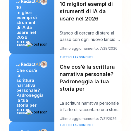
10 migliori esempi di
10
strumenti di IA da
migliori
esempi di
usare nel 2026
strumenti
di IA da
usare nel
Stanco di cercare di stare al
2026
passo con ogni nuovo lancio di
TUTTI GLI
AI e di dover comunque
ARGOMENTI
Ultimo aggiornamento: 7/28/2026
pubblicare qualc
TUTTI GLI ARGOMENTI
Che cos’è la scrittura
Che cos’è
narrativa personale?
la
scrittura
Padroneggia la tua
narrativa
storia per
personale?
Padroneggia
la tua
La scrittura narrativa personale
storia per
è l’arte di raccontare una storia
TUTTI GLI
ARGOMENTI
vera della propria vita per rivel
Ultimo aggiornamento: 7/21/2026
TUTTI GLI ARGOMENTI