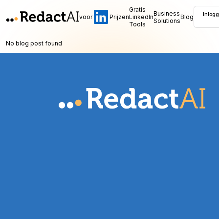
Gratis
Business
Inlog
voor
Prijzen
LinkedIn
Blog
Solutions
Tools
No blog post found