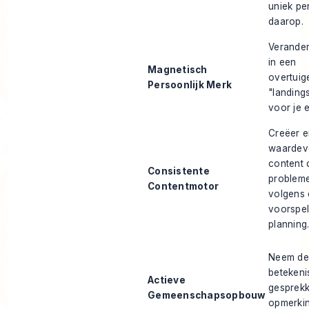
uniek pe
daarop.
Verander 
in een
Magnetisch
overtuig
Persoonlijk Merk
"landing
voor je e
Creëer e
waardev
content 
Consistente
probleme
Contentmotor
volgens
voorspe
planning
Neem de
betekeni
Actieve
gesprekk
Gemeenschapsopbouw
opmerki