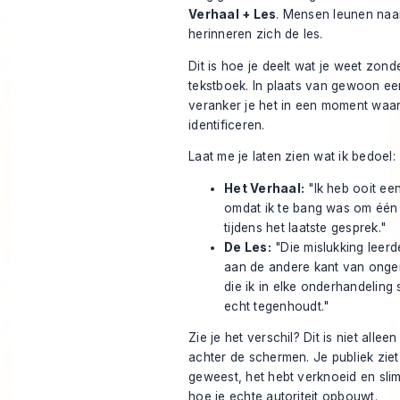
Verhaal + Les
. Mensen leunen naar
herinneren zich de les.
Dit is hoe je deelt wat je weet zon
tekstboek. In plaats van gewoon een
veranker je het in een moment waa
identificeren.
Laat me je laten zien wat ik bedoel:
Het Verhaal:
"Ik heb ooit een
omdat ik te bang was om één 
tijdens het laatste gesprek."
De Les:
"Die mislukking leerd
aan de andere kant van ongem
die ik in elke onderhandeling
echt tegenhoudt."
Zie je het verschil? Dit is niet allee
achter de schermen. Je publiek ziet
geweest, het hebt verknoeid en slim
hoe je echte autoriteit opbouwt.