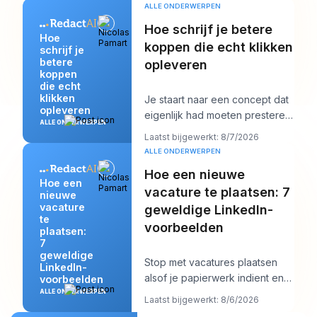
onderhandelen. Je
ALLE ONDERWERPEN
Hoe schrijf je betere
Hoe
koppen die echt klikken
schrijf je
betere
opleveren
koppen
die echt
klikken
Je staart naar een concept dat
opleveren
eigenlijk had moeten presteren,
ALLE ONDERWERPEN
en de kop is waarschijnlijk het
Laatst bijgewerkt: 8/7/2026
eerst
ALLE ONDERWERPEN
Hoe een nieuwe
Hoe een
vacature te plaatsen: 7
nieuwe
vacature
geweldige LinkedIn-
te
voorbeelden
plaatsen:
7
geweldige
Stop met vacatures plaatsen
LinkedIn-
alsof je papierwerk indient en
voorbeelden
begin ze te schrijven alsof je
ALLE ONDERWERPEN
Laatst bijgewerkt: 8/6/2026
een specif