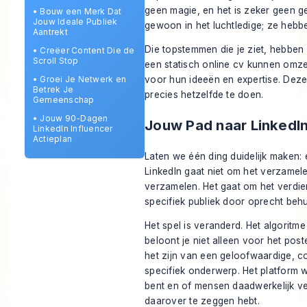
geen magie, en het is zeker geen g
•
Bouw een Merk Dat
Jouw Ideale Publiek
gewoon in het luchtledige; ze hebb
Aantrekt
Die topstemmen die je ziet, hebben
•
Creëer Content Die de
Scroll Stop
een statisch online cv kunnen omz
•
Groei Je Netwerk en
voor hun ideeën en expertise. Deze
Betrek Je
precies hetzelfde te doen.
Gemeenschap
•
Jouw 90-Dagen
Jouw Pad naar LinkedIn
LinkedIn Influencer
Actieplan
Laten we één ding duidelijk maken:
LinkedIn gaat niet om het verzamel
verzamelen. Het gaat om het verdi
specifiek publiek door oprecht behul
Het spel is veranderd. Het algoritme
beloont je niet alleen voor het post
het zijn van een geloofwaardige, c
specifiek onderwerp. Het platform w
bent en of mensen daadwerkelijk v
daarover te zeggen hebt.