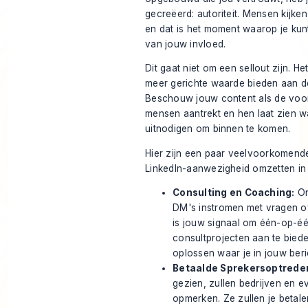
gecreëerd: autoriteit. Mensen kijke
en dat is het moment waarop je kun
van jouw invloed.
Dit gaat niet om een sellout zijn. He
meer gerichte waarde bieden aan de
Beschouw jouw content als de voor
mensen aantrekt en hen laat zien wa
uitnodigen om binnen te komen.
Hier zijn een paar veelvoorkomen
LinkedIn-aanwezigheid omzetten in
Consulting en Coaching:
On
DM's instromen met vragen ov
is jouw signaal om één-op-é
consultprojecten aan te bied
oplossen waar je in jouw beri
Betaalde Sprekersoptrede
gezien, zullen bedrijven en 
opmerken. Ze zullen je betale