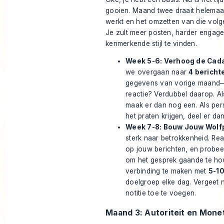
gooien. Maand twee draait helemaa
werkt en het omzetten van die vol
Je zult meer posten, harder engag
kenmerkende stijl te vinden.
Week 5-6: Verhoog de Cadan
we overgaan naar
4 bericht
gegevens van vorige maand—
reactie? Verdubbel daarop. Al
maak er dan nog een. Als per
het praten krijgen, deel er da
Week 7-8: Bouw Jouw Wolf
sterk naar betrokkenheid. Re
op jouw berichten, en probeer
om het gesprek gaande te hou
verbinding te maken met
5-1
doelgroep elke dag. Vergeet n
notitie toe te voegen.
Maand 3: Autoriteit en Monet