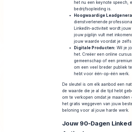
het nu een keynote speech, e
bedrijfsopleiding is.
Hoogwaardige Leadgenera
dienstverlenende professionals
LinkedIn-activiteit wordt jou
jouw pijplijn vult met inkomen
jouw waarde voordat je zelfs
Digitale Producten:
Wil je j
het. Creëer een online cursu
gemeenschap of een premium ni
om een veel breder publiek te
hebt voor één-op-één werk.
De sleutel is om elk aanbod een nat
de waarde die je al die tijd hebt ge
om te verkopen omdat je maanden o
het gratis weggeven van jouw beste 
beloning voor al jouw harde werk.
Jouw 90-Dagen LinkedI