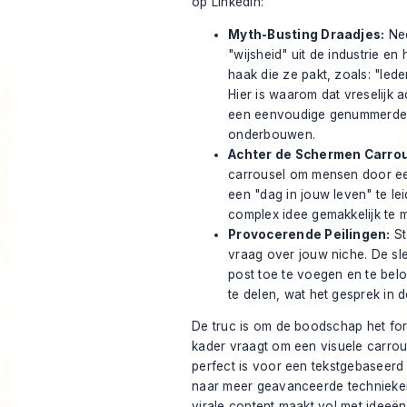
op LinkedIn:
Myth-Busting Draadjes:
Nee
"wijsheid" uit de industrie en 
haak die ze pakt, zoals: "Ied
Hier is waarom dat vreselijk a
een eenvoudige genummerde l
onderbouwen.
Achter de Schermen Carrou
carrousel om mensen door ee
een "dag in jouw leven" te le
complex idee gemakkelijk te m
Provocerende Peilingen:
St
vraag over jouw niche. De sle
post toe te voegen en te bel
te delen, wat het gesprek in
De truc is om de boodschap het for
kader vraagt om een visuele carrouse
perfect is voor een tekstgebaseerd 
naar meer geavanceerde technieken
virale content maakt
vol met ideeën