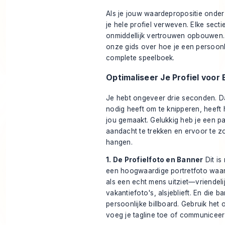
Als je jouw waardepropositie onder
je hele profiel verweven. Elke secti
onmiddellijk vertrouwen opbouwen. A
onze gids over
hoe je een persoonl
complete speelboek.
Optimaliseer Je Profiel voor
Je hebt ongeveer drie seconden. Dat 
nodig heeft om te knipperen, heeft 
jou gemaakt. Gelukkig heb je een p
aandacht te trekken en ervoor te zo
hangen.
1. De Profielfoto en Banner
Dit is
een hoogwaardige portretfoto waar
als een echt mens uitziet—vriendel
vakantiefoto's, alsjeblieft. En die 
persoonlijke billboard. Gebruik het 
voeg je tagline toe of communiceer