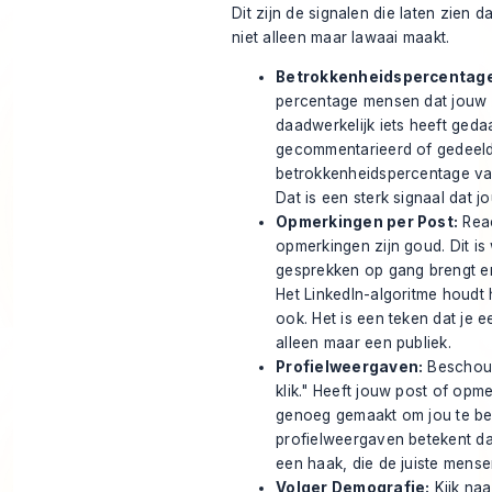
Dit zijn de signalen die laten zien d
niet alleen maar lawaai maakt.
Betrokkenheidspercentage
percentage mensen dat jouw 
daadwerkelijk iets heeft ge
gecommentarieerd of gedeeld.
betrokkenheidspercentage v
Dat is een sterk signaal dat 
Opmerkingen per Post:
Reac
opmerkingen zijn goud. Dit is 
gesprekken op gang brengt e
Het LinkedIn-algoritme houdt h
ook. Het is een teken dat je
alleen maar een publiek.
Profielweergaven:
Beschouw
klik." Heeft jouw post of opm
genoeg gemaakt om jou te bek
profielweergaven betekent da
een haak, die de juiste mense
Volger Demografie:
Kijk naa