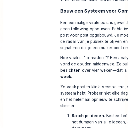
Bouw een Systeem voor Cons
Een eenmalige virale post is geweld
geen following opbouwen. Echte in
post voor post opgebouwd. Je moet
de radar van je publiek te blijven en
signaleren dat je een maker bent o
Hoe vaak is "consistent"? Een
anal
vond de gouden middenweg. Ze pu
berichten
over vier weken—dat i
week
.
Zo vaak posten klinkt vermoeiend, ma
systeem hebt. Probeer niet elke dag
en het helemaal opnieuw te schrijve
slimmer:
Batch je ideeën.
Besteed éé
het dumpen van al je ideeën, 