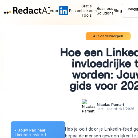
Gratis
Business
Inlog
voor
Prijzen
LinkedIn
Blog
Solutions
Tools
Alle onderwerpen
Hoe een Linke
invloedrijke 
worden: Jo
gids voor 20
Nicolas Pamart
Last updated:
4/4/2026
Heb je ooit door je LinkedIn-feed 
•
Jouw Pad naar
LinkedIn Invloed
bepaalde mensen gewoon lijken te 