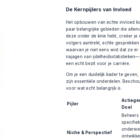
De Kernpijlers van Invloed
Het opbouwen van echte invloed k
paar belangrijke gebieden die alle
deze onder de knie hebt, creëer je 
volgers aantrekt, echte gesprekke
waarvan je niet eens wist dat ze er 
najagen van ijdelheidsstatistieke
een echt bezit voor je carrière.
Om je een duidelijk kader te geven,
zijn essentiële onderdelen. Beschou
voor wat echt belangrijk is.
Actiege
Pijler
Doel
Beheers
specifie
onderwe
Niche & Perspectief
ontwikke