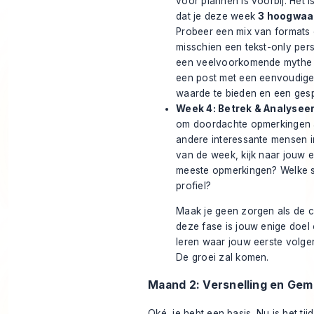
voor plannen is voorbij. Het i
dat je deze week
3 hoogwaa
Probeer een mix van formats
misschien een tekst-only pers
een veelvoorkomende mythe in
een post met een eenvoudige
waarde te bieden en een ges
Week 4: Betrek & Analyseer
om doordachte opmerkingen a
andere interessante mensen i
van de week, kijk naar jouw e
meeste opmerkingen? Welke 
profiel?
Maak je geen zorgen als de cijf
deze fase is jouw enige doel 
leren waar jouw eerste volge
De groei zal komen.
Maand 2: Versnelling en Ge
Oké, je hebt een basis. Nu is het ti