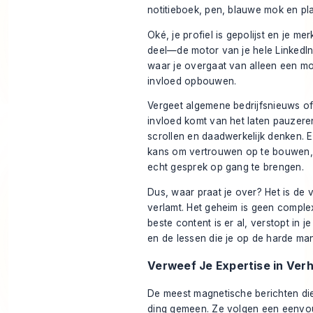
Oké, je profiel is gepolijst en je me
deel—de motor van je hele LinkedIn-
waar je overgaat van alleen een mo
invloed opbouwen.
Vergeet algemene bedrijfsnieuws of
invloed komt van het laten pauzer
scrollen en daadwerkelijk
denken
. 
kans om vertrouwen op te bouwen, 
echt gesprek op gang te brengen.
Dus, waar praat je over? Het is de
verlamt. Het geheim is geen complexe
beste content is er al, verstopt in j
en de lessen die je op de harde man
Verweef Je Expertise in Ver
De meest magnetische berichten die
ding gemeen. Ze volgen een eenvoud