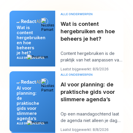
ALLE ONDERWERPEN
Wat is content
Wat is
hergebruiken en hoe
content
hergebruiken
beheers je het?
en hoe
beheers
je het?
Content hergebruiken is de
ALLE ONDERWERPEN
praktijk van het aanpassen van
één bestaand asset naar
Laatst bijgewerkt: 8/9/2026
meerdere platform-
ALLE ONDERWERPEN
AI voor planning: de
AI voor
praktische gids voor
planning:
de
slimmere agenda’s
praktische
gids voor
slimmere
Op een maandagochtend laat
agenda’s
de agenda niet alleen je dag
ALLE ONDERWERPEN
zien. Hij begint ermee te
Laatst bijgewerkt: 8/8/2026