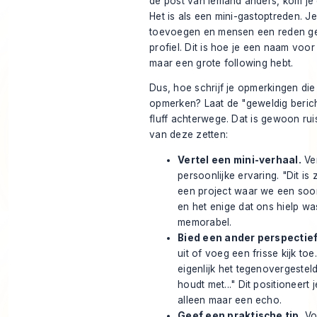
de post van iemand anders, kom je 
Het is als een mini-gastoptreden. J
toevoegen en mensen een reden gev
profiel. Dit is hoe je een naam voor
maar een grote following hebt.
Dus, hoe schrijf je opmerkingen di
opmerken? Laat de "geweldig berich
fluff achterwege. Dat is gewoon rui
van deze zetten:
Vertel een mini-verhaal.
Ver
persoonlijke ervaring. "Dit is
een project waar we een soo
en het enige dat ons hielp was.
memorabel.
Bied een ander perspectief
uit of voeg een frisse kijk toe.
eigenlijk het tegenovergeste
houdt met..." Dit positioneert 
alleen maar een echo.
Geef een praktische tip.
Vo