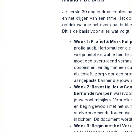
Je eerste 30 dagen draaien allemaa
en het krijgen van een ritme. Het doel
ontdek waar je het over gaat hebbe
Dit is de basis voor alles wat volgt.
Week 1: Profiel & Merk Polij
profielaudit. Herformuleer die
wie je helpt en wat je hen hel
moet een overtuigend verhaal 
opsommen. Eindig met een duid
alsjeblieft, zorg voor een pr
aangepaste banner die jouw w
Week 2: Bevestig Jouw Cont
kernonderwerpen
waarvoor 
jouw contentpijlers. Voor el
en begin gewoon met het dum
veelvoorkomende fouten die j
inzichten. Dit document wordt
Week 3: Begin met het Ver