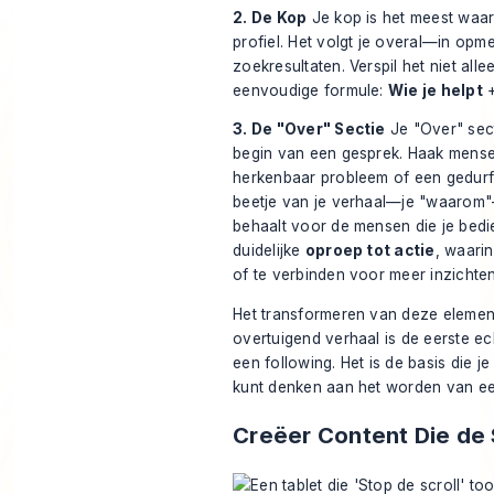
2. De Kop
Je kop is het meest waar
profiel. Het volgt je overal—in op
zoekresultaten. Verspil het niet alle
eenvoudige formule:
Wie je helpt
3. De "Over" Sectie
Je "Over" secti
begin van een gesprek. Haak mensen
herkenbaar probleem of een gedurf
beetje van je verhaal—je "waarom"—
behaalt voor de mensen die je bedien
duidelijke
oproep tot actie
, waarin
of te verbinden voor meer inzichten
Het transformeren van deze element
overtuigend verhaal is de eerste e
een following. Het is de basis die j
kunt denken aan het worden van een
Creëer Content Die de 