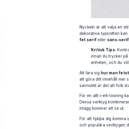
Nyckeln är att välja en sti
dekorativa typsnitten kan 
fet serif
eller
sans-serif
Kritisk Tips:
Kontrol
innan du trycker på
enheten, och du vill
Att lära sig
hur man fetsti
att göra ditt innehåll mer
sannolikt är det att folk s
För en allt-i-ett-lösning 
Dessa verktyg kombinerar o
inlägg kommer att se ut.
För att hjälpa dig komma 
och populära verktygen där