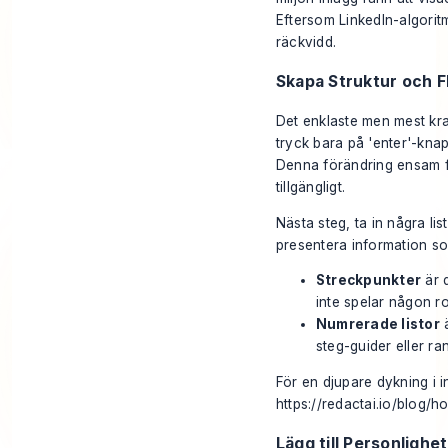
Eftersom LinkedIn-algorit
räckvidd.
Skapa Struktur och F
Det enklaste men mest kraf
tryck bara på 'enter'-knap
Denna förändring ensam fö
tillgängligt.
Nästa steg, ta in några lis
presentera information som
Streckpunkter
är d
inte spelar någon rol
Numrerade listor
ä
steg-guider eller ra
För en djupare dykning i i
https://redactai.io/blog/h
Lägg till Personlighe