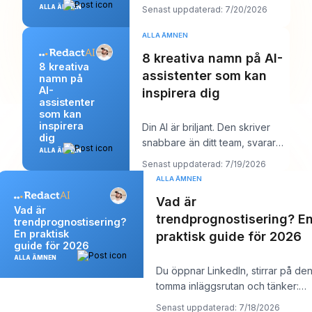
“starka kandidater senast nästa
ALLA ÄMNEN
Senast uppdaterad: 7/20/2026
vecka”, och din a
ALLA ÄMNEN
8 kreativa namn på AI-
8 kreativa
assistenter som kan
namn på
AI-
inspirera dig
assistenter
som kan
inspirera
Din AI är briljant. Den skriver
dig
snabbare än ditt team, svarar
ALLA ÄMNEN
tydligt och låter kanske till och
Senast uppdaterad: 7/19/2026
med
ALLA ÄMNEN
Vad är
Vad är
trendprognostisering? E
trendprognostisering?
En praktisk
praktisk guide för 2026
guide för 2026
ALLA ÄMNEN
Du öppnar LinkedIn, stirrar på de
tomma inläggsrutan och tänker:
“Vad bryr sig min målgrupp om jus
Senast uppdaterad: 7/18/2026