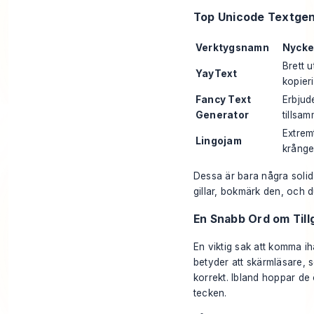
Top Unicode Textgen
Verktygsnamn
Nycke
Brett u
YayText
kopier
Fancy Text
Erbjud
Generator
tillsa
Extrem
Lingojam
krånge
Dessa är bara några solida
gillar, bokmärk den, och d
En Snabb Ord om Till
En viktig sak att komma ih
betyder att skärmläsare,
korrekt. Ibland hoppar de
tecken.