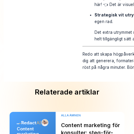
här! 👈 Det är visue
Strategisk vit ut
egen rad.
Det extra utrymmet r
helt tillgängligt sät
Redo att skapa högpåverk
dig att generera, formate
röst på några minuter.
Bör
Relaterade artiklar
ALLA ÄMNEN
Content marketing för
Content
konsulter: steg-för-
marketing