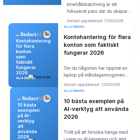
Innehållsbatchning är ett
fokuserat pass där du skapar
flera LinkedIn-inlägg på en gång
Senast uppdaterad: 7/30/2026
och sedan sc
ALLA ÄMNEN
Kontohantering för flera
Kontohantering
konton som faktiskt
för flera
konton
fungerar 2026
som
faktiskt
fungerar
Om du någonsin har öppnat en
2026
laptop på måndagsmorgonen
ALLA ÄMNEN
och sett tolv inloggningar, sex
Senast uppdaterad: 7/29/2026
kundkalendrar
ALLA ÄMNEN
10 bästa exemplen på
10 bästa
AI-verktyg att använda
exemplen
på AI-
2026
verktyg
att
använda
Trött på att försöka hänga med
2026
i varje ny AI-lansering och ändå