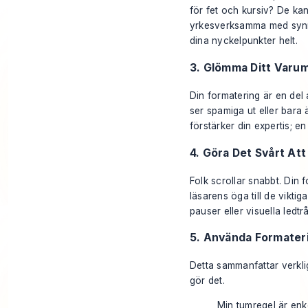
för fet och kursiv? De ka
yrkesverksamma med synne
dina nyckelpunkter helt.
3. Glömma Ditt Varu
Din formatering är en del 
ser spamiga ut eller bara ä
förstärker din expertis; e
4. Göra Det Svårt At
Folk scrollar snabbt. Din
läsarens öga till de vikti
pauser eller visuella ledtr
5. Använda Formateri
Detta sammanfattar verklige
gör det.
Min tumregel är enke