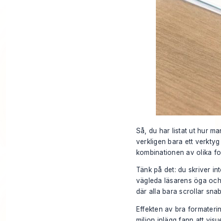
Så, du har listat ut hur ma
verkligen bara ett verktyg
kombinationen av olika fo
Tänk på det: du skriver int
vägleda läsarens öga och gö
där alla bara scrollar snab
Effekten av bra formateri
miljon inlägg fann att visu