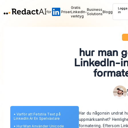
Gratis
Logga
Business
för
Priser
LinkedIn-
Blogg
in
Solutions
verktyg
hur man gö
LinkedIn-i
format
Har du någonsin undrat hu
•
Varför att Fetstila Text på
LinkedIn Är En Spelväxlare
uppmärksamhet? Hemlighet
formatering. Eftersom Lin
•
Hur Man Använder Unicode