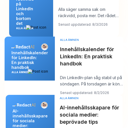
på
LinkedIn
Alla säger samma sak om
och
räckvidd, posta mer. Det rådet
bortom
låter produktivt, men det döljer
det
Senast uppdaterad: 8/3/2026
oftast kärnp
ALLA ÄMNEN
ALLA ÄMNEN
Innehållskalender för
Innehållskalender
LinkedIn: En praktisk
för LinkedIn:
En praktisk
handbok
handbok
ALLA ÄMNEN
Din LinkedIn-plan såg stabil ut på
söndagen. På torsdagen är kön
tom, kroken du gillade känns
Senast uppdaterad: 8/2/2026
platt,
ALLA ÄMNEN
AI-innehållsskapare för
AI-
sociala medier:
innehållsskapare
för sociala
beprövade tips
medier: