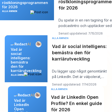
röstkloningsprogramme
röstkloningsprogrammen
för 2026
för 2026
ALLA ÄMNEN
Du spelar in en ren tagning för 
podcastintro och upptäcker se
en ändring av ett produktnamn 
Senast uppdaterad: 7/15/2026
ALLA ÄMNEN
Vad är social intelligens:
Vad är
bemästra den för
social
intelligens:
karriärutveckling
bemästra
den för
karriärutveckling
Du lägger upp något genomtänkt
ALLA ÄMNEN
på LinkedIn. Det är välpolerat,
användbart och välskrivet. Några
Senast uppdaterad: 7/14/2026
timm
ALLA ÄMNEN
Vad är LinkedIn Open
Vad är
Profile? En enkel guide
LinkedIn
Open
för 2026