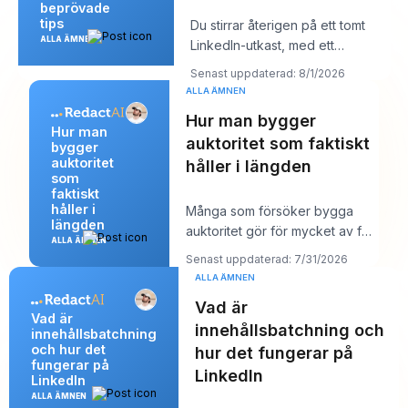
beprövade
tips
Du stirrar återigen på ett tomt
ALLA ÄMNEN
LinkedIn-utkast, med ett
kundsamtal om tio minuter och ett
Senast uppdaterad: 8/1/2026
inlägg so
ALLA ÄMNEN
Hur man bygger
Hur man
auktoritet som faktiskt
bygger
auktoritet
håller i längden
som
faktiskt
håller i
Många som försöker bygga
längden
auktoritet gör för mycket av fel
ALLA ÄMNEN
saker. De publicerar mer, jagar
Senast uppdaterad: 7/31/2026
större räc
ALLA ÄMNEN
Vad är
Vad är
innehållsbatchning och
innehållsbatchning
och hur det
hur det fungerar på
fungerar på
LinkedIn
LinkedIn
ALLA ÄMNEN