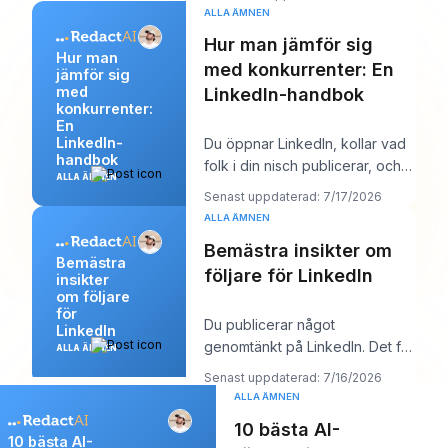
ALLA ÄMNEN
Hur man jämför sig
Hur man
med konkurrenter: En
jämför sig
med
LinkedIn-handbok
konkurrenter:
En
LinkedIn-
Du öppnar LinkedIn, kollar vad
handbok
folk i din nisch publicerar, och
ALLA ÄMNEN
inom tio minuter har du en rörig
Senast uppdaterad: 7/17/2026
men
ALLA ÄMNEN
Bemästra insikter om
Bemästra
följare för LinkedIn
insikter
om följare
för
Du publicerar något
LinkedIn
genomtänkt på LinkedIn. Det får
ALLA ÄMNEN
några gilla-markeringar, kanske
Senast uppdaterad: 7/16/2026
en kommentar frå
ALLA ÄMNEN
10 bästa AI-
10 bästa AI-