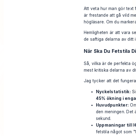
Att veta
hur
man gör text f
är frestande att gå vild m
högläsare. Om du markerar 
Hemligheten är att vara sel
de saftiga delarna av ditt i
När Ska Du Fetstila D
Så, vilka är de perfekta ög
mest kritiska delarna av d
Jag tycker att det fungera
Nyckelstatistik:
Si
45% ökning i en
Huvudpunkter:
Om 
den meningen. Det ä
sekund.
Uppmaningar till 
fetstila något som "