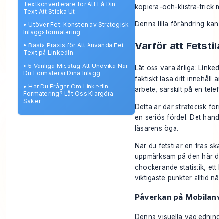
Textkonverterare för Att Få Din
kopiera-och-klistra-trick
Text Att Sticka Ut
Denna lilla förändring kan
•
Utöver Fet: Konsten av Strategisk
Inläggsformatering
Varför att Fetsti
•
Bästa Praxis för Att Använda Fet
Text på LinkedIn
•
5 Vanliga Misstag Att Undvika När
Låt oss vara ärliga: Linke
Du Formaterar Dina Inlägg
faktiskt
läsa
ditt innehåll 
•
Har Du Frågor Om LinkedIn
arbete, särskilt på en tele
Formatering? Låt Oss Klargöra
Saker
Detta är där strategisk for
en seriös fördel. Det hand
läsarens öga.
När du fetstilar en fras s
uppmärksam på den här del
chockerande statistik, ett 
viktigaste punkter alltid nå
Påverkan på Mobilan
Denna visuella väglednin