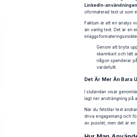
LinkedIn-användninge
oformaterad text ut som 
Faktum är att en analys v
än vanlig text. Det är en 
inläggsformateringsinsikt
Genom att bryta upp
skannbart och lätt 
någon spenderar på di
värdefullt.
Det Är Mer Än Bara 
I slutändan visar genomtän
lagt ner ansträngning på att
När du fetstilar text ändr
driva engagemang och för
av pusslet, men det är en k
Hur Man Använder