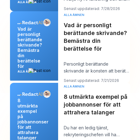
ALLA ÄMNEN
behöva lägga upp något vettigt
Senast uppdaterad: 7/28/2026
på Li
ALLA ÄMNEN
Vad är personligt
Vad är
berättande skrivande?
personligt
berättande
Bemästra din
skrivande?
berättelse för
Bemästra
din
berättelse
Personligt berättande
för
skrivande är konsten att berätta
ALLA ÄMNEN
en sann historia från ditt eget liv
Senast uppdaterad: 7/21/2026
för att a
ALLA ÄMNEN
8 utmärkta exempel på
8
jobbannonser för att
utmärkta
exempel
attrahera talanger
på
jobbannonser
för att
Du har en ledig tjänst,
attrahera
rekryteringschefen vill ha
talanger