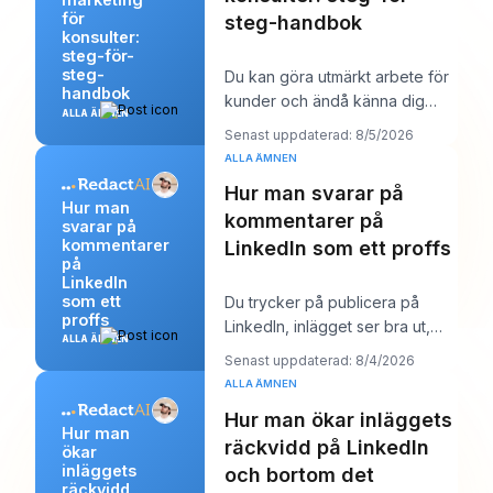
för
steg-handbok
konsulter:
steg-för-
steg-
Du kan göra utmärkt arbete för
handbok
kunder och ändå känna dig
ALLA ÄMNEN
märkligt osynlig online. Arbetet
Senast uppdaterad: 8/5/2026
levereras,
ALLA ÄMNEN
Hur man svarar på
Hur man
kommentarer på
svarar på
kommentarer
LinkedIn som ett proffs
på
LinkedIn
som ett
Du trycker på publicera på
proffs
LinkedIn, inlägget ser bra ut,
ALLA ÄMNEN
och sedan börjar arbetet.
Senast uppdaterad: 8/4/2026
Några kommentare
ALLA ÄMNEN
Hur man ökar inläggets
Hur man
räckvidd på LinkedIn
ökar
inläggets
och bortom det
räckvidd