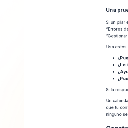
Una prue
Si un pila
“Errores d
“Gestionar
Usa estos f
¿Pue
¿Le 
¿Ayu
¿Pue
Si la respu
Un calenda
que tu con
ninguno se