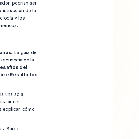
ador, podrían ser
nstrucción de la
ología y los
enéricos.
manas
.
La guía de
secuencia en la
Desafíos del
ubre Resultados
ia una sola
licaciones
s explican cómo
as. Surge