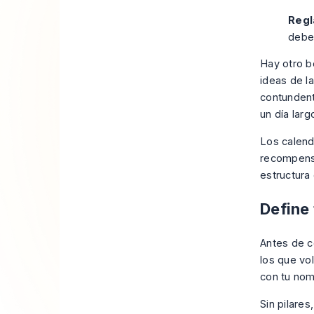
Regl
deber
Hay otro b
ideas de l
contundent
un día larg
Los calend
recompensa
estructura
Define 
Antes de co
los que vo
con tu nom
Sin pilares