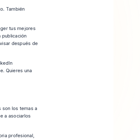
eto. También
eger tus mejores
a publicación
ovisar después de
nkedIn
te. Quieres una
s son los temas a
e a asociarlos
oria profesional,