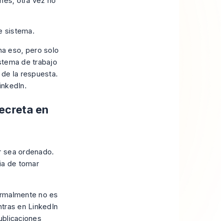
nes, otra vez no
e sistema.
na eso, pero solo
istema de trabajo
 de la respuesta.
inkedIn.
ecreta en
r sea ordenado.
ria de tomar
ormalmente no es
ntras en LinkedIn
publicaciones