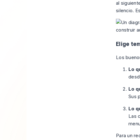
al siguien
silencio. E
Elige te
Los buenos
Lo q
desde
Lo q
Sus p
Lo q
Las c
menu
Para un re