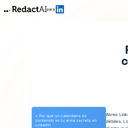
para
c
Abres Link
•
Por qué un calendario de
contenido es tu arma secreta en
débiles. L
LinkedIn