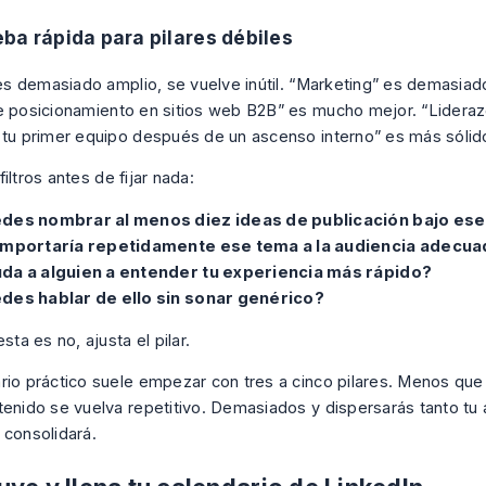
ba rápida para pilares débiles
r es demasiado amplio, se vuelve inútil. “Marketing” es demasiad
e posicionamiento en sitios web B2B” es mucho mejor. “Lidera
 tu primer equipo después de un ascenso interno” es más sólid
iltros antes de fijar nada:
des nombrar al menos diez ideas de publicación bajo es
importaría repetidamente ese tema a la audiencia adecu
da a alguien a entender tu experiencia más rápido?
des hablar de ello sin sonar genérico?
esta es no, ajusta el pilar.
rio práctico suele empezar con tres a cinco pilares. Menos qu
tenido se vuelva repetitivo. Demasiados y dispersarás tanto tu
 consolidará.