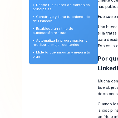
cliente qu
•
Define tus pilares de contenido
has public
principales
Ese suele 
•
Construye y llena tu calendario
de LinkedIn
Una buen
•
Establece un ritmo de
publicación realista
si la trata
para decid
•
Automatiza la programación y
reutiliza el mejor contenido
Eso es lo q
•
Mide lo que importa y mejora tu
plan
Por qu
Linked
Mucha gent
Ese objetiv
decisiones
Cuando los
la discipli
en frío e i