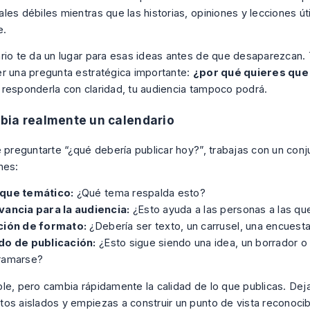
les débiles mientras que las historias, opiniones y lecciones út
e.
rio te da un lugar para esas ideas antes de que desaparezcan.
r una pregunta estratégica importante:
¿por qué quieres que
responderla con claridad, tu audiencia tampoco podrá.
bia realmente un calendario
e preguntarte “¿qué debería publicar hoy?”, trabajas con un conj
nes:
que temático:
¿Qué tema respalda esto?
vancia para la audiencia:
¿Esto ayuda a las personas a las que
ción de formato:
¿Debería ser texto, un carrusel, una encuest
do de publicación:
¿Esto sigue siendo una idea, un borrador o 
ramarse?
le, pero cambia rápidamente la calidad de lo que publicas. Deja
os aislados y empiezas a construir un punto de vista reconocib