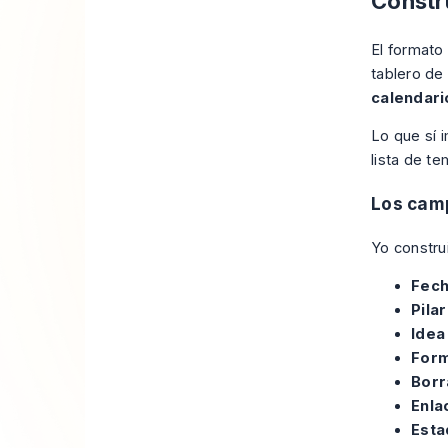
Constru
El formato
tablero de
calendari
Lo que sí i
lista de te
Los camp
Yo construi
Fech
Pila
Idea
For
Borr
Enla
Esta