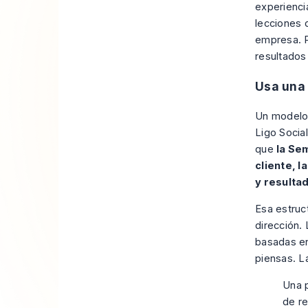
experienci
lecciones 
empresa. P
resultados
Usa una 
Un modelo 
Ligo Socia
que
la Se
cliente, 
y resulta
Esa estruc
dirección.
basadas en
piensas. L
Una p
de re