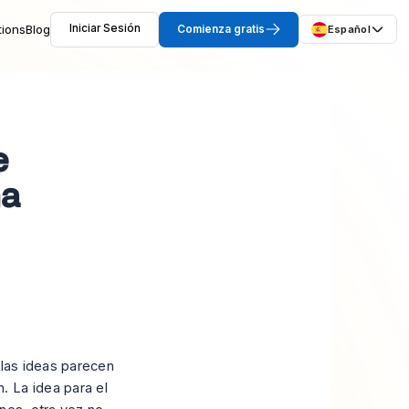
tions
Blog
Iniciar Sesión
Comienza gratis
Español
e
na
 las ideas parecen
. La idea para el