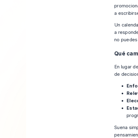
promociona
a escribirs
Un calenda
a responde
no puedes 
Qué cam
En lugar d
de decisio
Enfo
Rele
Elec
Esta
prog
Suena simp
pensamient