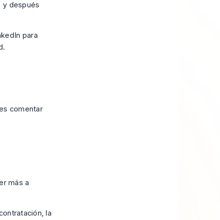
o y después
des comentar
ner más a
ontratación, la