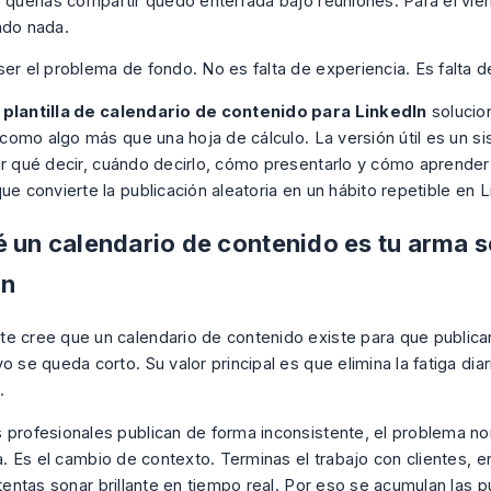
e querías compartir quedó enterrada bajo reuniones. Para el vier
ado nada.
ser el problema de fondo. No es falta de experiencia. Es falta d
a
plantilla de calendario de contenido para LinkedIn
solucio
s como algo más que una hoja de cálculo. La versión útil es un s
ir qué decir, cuándo decirlo, cómo presentarlo y cómo aprender
ue convierte la publicación aleatoria en un hábito repetible en L
é un calendario de contenido es tu arma s
In
e cree que un calendario de contenido existe para que publica
o se queda corto. Su valor principal es que elimina la fatiga dia
.
 profesionales publican de forma inconsistente, el problema n
na. Es el cambio de contexto. Terminas el trabajo con clientes, e
ntentas sonar brillante en tiempo real. Por eso se acumulan las 