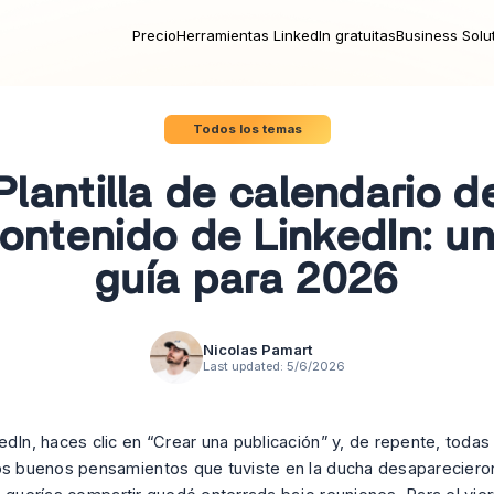
Precio
Herramientas LinkedIn gratuitas
Business Solu
Todos los temas
Plantilla de calendario d
ontenido de LinkedIn: u
guía para 2026
Nicolas Pamart
Last updated:
5/6/2026
edIn, haces clic en “Crear una publicación” y, de repente, todas
os buenos pensamientos que tuviste en la ducha desaparecieron