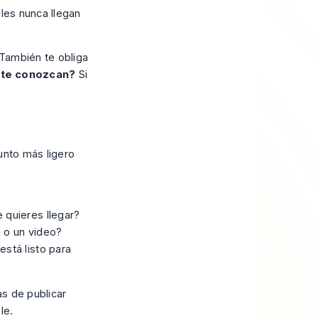
iles nunca llegan
 También te obliga
 te conozcan?
Si
unto más ligero
 quieres llegar?
a o un video?
está listo para
s de publicar
le.