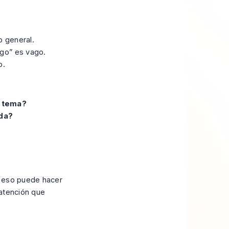
o general.
zgo” es vago.
o.
e tema?
ada?
e eso puede hacer
 atención que