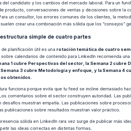
a del candidato y los cambios del mercado laboral. Para un fund
de producto, conversaciones de ventas y decisiones sobre la co
ara un consultor, los errores comunes de los clientes, la metod
 suelen crear una combinación más sólida que los “consejos” g
estructura simple de cuatro partes
de planificación útil es una
rotación temática de cuatro se
l sobre calendarios de contenido para LinkedIn
recomienda una 
mana 1 cubre Perspectivas del sector, la Semana 2 cubre 
la Semana 3 cubre Metodología y enfoque, y la Semana 4 c
dos obtenidos
.
tura funciona porque evita que tu feed se incline demasiado hac
 Los comentarios sobre el sector construyen autoridad. Las pub
 desafíos muestran empatía. Las publicaciones sobre proceso
as publicaciones sobre resultados muestran valor práctico.
resencia sólida en LinkedIn rara vez surge de publicar más ide
petir las ideas correctas en distintas formas.