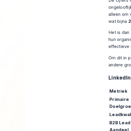
De cijfers 
ongeloofli
alleen om 
wat bijna
2
Het is da
hun organi
effectieve
Om dit in 
andere gro
LinkedIn
Metriek
Primaire
Doelgro
Leadkwali
B2B Lead
Aandeel