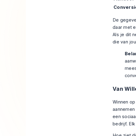
Conversi
De gegeven
daar met e
Als je dit
die van jo
Bela
aanw
mees
conve
Van Will
Winnen op 
aannemen v
een sociaa
bedrijf. El
Hoe ziet di