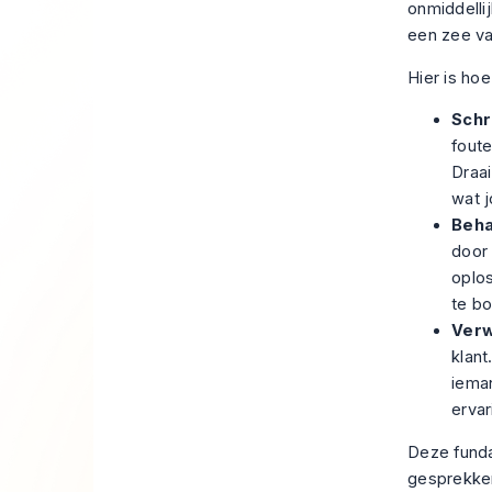
onmiddelli
een zee va
Hier is hoe
Schr
foute
Draai
wat j
Beha
door 
oplos
te b
Verw
klan
ieman
ervar
Deze funda
gesprekken