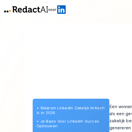
voor
Een winnen
•
Waarom LinkedIn Zakelijk Kritisch
Is in 2026
als een ge
zakelijk b
•
Je Basis Voor LinkedIn Succes
Opbouwen
genereren 