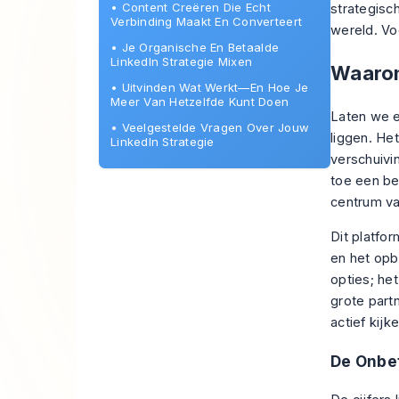
•
Content Creëren Die Echt
strategisc
Verbinding Maakt En Converteert
wereld. Vo
•
Je Organische En Betaalde
LinkedIn Strategie Mixen
Waarom 
•
Uitvinden Wat Werkt—En Hoe Je
Meer Van Hetzelfde Kunt Doen
Laten we ee
•
Veelgestelde Vragen Over Jouw
liggen. He
LinkedIn Strategie
verschuivi
toe een be
centrum va
Dit platfo
en het opb
opties; he
grote part
actief kij
De Onbe