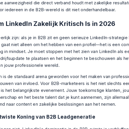
he aanwezigheid die direct verband houdt met zakelijke resultat
or iedereen in de B2B-wereld is dit niet onderhandelbaar.
LinkedIn Zakelijk Kritisch Is in 2026
rlijk zijn: als je in B2B zit en geen serieuze LinkedIn-strategie 
t gaat niet alleen om het hebben van een profiel—het is een co
ng in mindset. Je moet stoppen met het zien van LinkedIn als e
drijfsupdate te plaatsen en het beginnen te beschouwen als he
n jouw professionele wereld.
rm is de standaard arena geworden voor het maken van profess
ouwen van invloed. Voor B2B-marketeers is het niet slechts ee
t is het belangrijkste evenement. Jouw toekomstige klanten, j
nerschap en het beste talent dat je kunt aannemen, zijn allemaal
kend naar content en zakelijke beslissingen aan het nemen.
twiste Koning van B2B Leadgeneratie