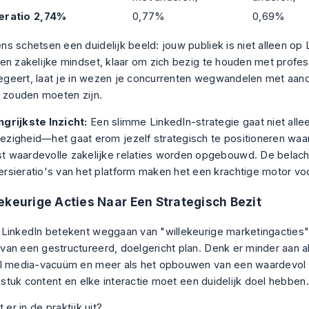
eratio
2,74%
0,77%
0,69%
s schetsen een duidelijk beeld: jouw publiek is niet alleen
op
L
en zakelijke mindset, klaar om zich bezig te houden met profes
 negeert, laat je in wezen je concurrenten wegwandelen met aa
u zouden moeten zijn.
ngrijkste Inzicht:
Een slimme LinkedIn-strategie gaat niet all
ezigheid—het gaat erom jezelf strategisch te positioneren waa
t waardevolle zakelijke relaties worden opgebouwd. De belach
rsieratio's van het platform maken het een krachtige motor voo
ekeurige Acties Naar Een Strategisch Bezit
LinkedIn betekent weggaan van "willekeurige marketingacties"
an een gestructureerd, doelgericht plan. Denk er minder aan a
l media-vacuüm en meer als het opbouwen van een waardevol 
k stuk content en elke interactie moet een duidelijk doel hebben.
t er in de praktijk uit?