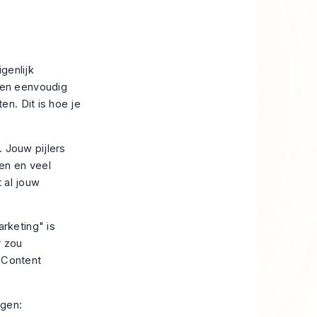
igenlijk
een eenvoudig
en. Dit is hoe je
. Jouw pijlers
en en veel
 al jouw
arketing" is
r zou
 Content
agen: