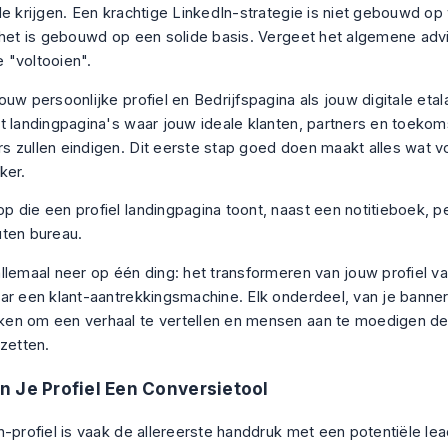
de krijgen. Een krachtige LinkedIn-strategie is niet gebouwd op 
 het is gebouwd op een solide basis. Vergeet het algemene a
te "voltooien".
uw persoonlijke profiel en Bedrijfspagina als jouw digitale etala
t landingpagina's waar jouw ideale klanten, partners en toekom
 zullen eindigen. Dit eerste stap goed doen maakt alles wat v
ker.
llemaal neer op één ding: het transformeren van jouw profiel va
ar een klant-aantrekkingsmachine. Elk onderdeel, van je banner
n om een verhaal te vertellen en mensen aan te moedigen de
 zetten.
 Je Profiel Een Conversietool
n-profiel is vaak de allereerste handdruk met een potentiële le