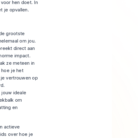
 voor hen doet. In
 je opvallen.
 de grootste
 helemaal om jou.
reekt direct aan
enorme impact.
ak ze meteen in
 hoe je het
tje vertrouwen op
rd.
 jouw ideale
oekbalk om
tting en
n actieve
gids over
hoe je