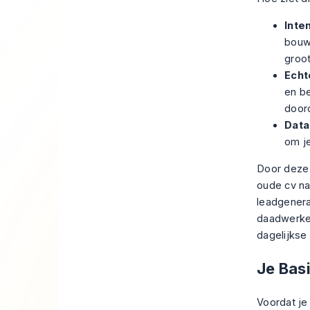
Inte
bouw 
groo
Echt
en be
door
Data
om j
Door deze 
oude cv na
leadgenera
daadwerkel
dagelijkse
Je Bas
Voordat je