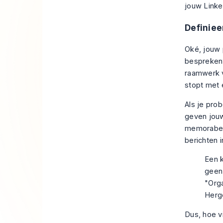
jouw Linke
Definiee
Oké, jouw p
bespreken
raamwerk
stopt met 
Als je prob
geven jouw
memorabele
berichten i
Een k
geen 
"Org
Herge
Dus, hoe v