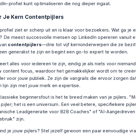
dIn-profiel kunt optimaliseren
die nog dieper ingaat.
r Je Kern Contentpijlers
rofiel ziet er scherp uit en is klaar voor bezoekers. Wat ga je e
? De meest succesvolle mensen op LinkedIn opereren vanuit 
 van
contentpijlers
—drie tot vijf kernonderwerpen die ze bezitt
een generalist te zijn en begint een go-to expert te worden.
eert alles voor iedereen te zijn, eindig je als niets voor niemand
 content focus, waardoor het gemakkelijker wordt om te creër
r voor jouw publiek. Ze zijn de vangrails die ervoor zorgen dat
n lijn zijn met jouw merk en expertise.
lassieke beginnersfout is het te breed maken van je pijlers. "M
pijler; het is een universum. Een veel betere, specifiekere pijle
anische Leadgeneratie voor B2B Coaches" of "AI-Aangedreven
bruik" zijn.
ind je jouw pijlers? Stel jezelf gewoon een paar eenvoudige vr