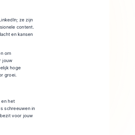
inkedIn; ze zijn
sionele content.
ndacht en kansen
een om
r jouw
elijk hoge
r groei.
 en het
ls schreeuwen in
bezit voor jouw