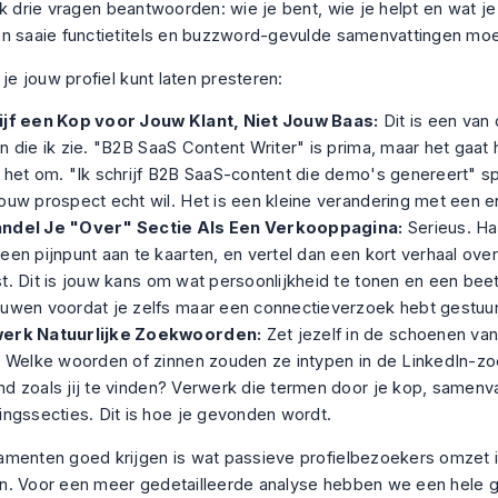
jk drie vragen beantwoorden: wie je bent, wie je helpt en wat je
n saaie functietitels en buzzword-gevulde samenvattingen moet
 je jouw profiel kunt laten presteren:
ijf een Kop voor Jouw Klant, Niet Jouw Baas:
Dit is een van
n die ik zie. "B2B SaaS Content Writer" is prima, maar het gaat
 het om. "Ik schrijf B2B SaaS-content die demo's genereert" sp
ouw prospect echt wil. Het is een kleine verandering met een 
ndel Je "Over" Sectie Als Een Verkooppagina:
Serieus. Ha
een pijnpunt aan te kaarten, en vertel dan een kort verhaal over
t. Dit is jouw kans om wat persoonlijkheid te tonen en een bee
ouwen voordat je zelfs maar een connectieverzoek hebt gestuu
erk Natuurlijke Zoekwoorden:
Zet jezelf in de schoenen van
t. Welke woorden of zinnen zouden ze intypen in de LinkedIn-z
d zoals jij te vinden? Verwerk die termen door je kop, samenva
ingssecties. Dit is hoe je gevonden wordt.
menten goed krijgen is wat passieve profielbezoekers omzet i
. Voor een meer gedetailleerde analyse hebben we een hele 