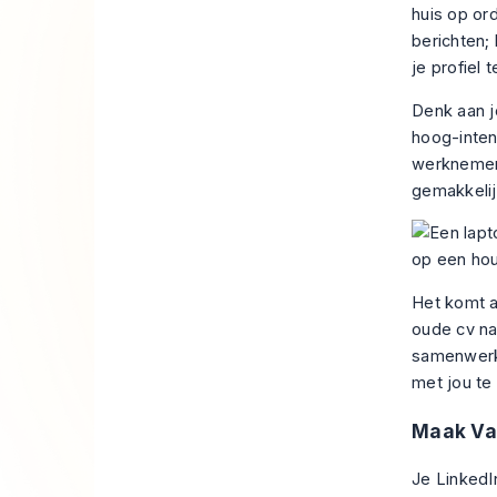
huis op or
berichten;
je profiel 
Denk aan jo
hoog-inten
werknemers
gemakkelij
Het komt a
oude cv na
samenwerke
met jou te
Maak Van
Je LinkedI