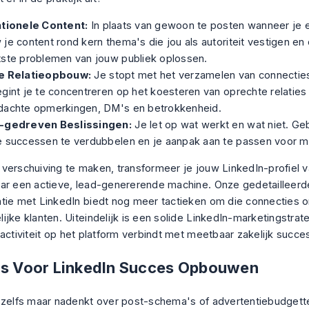
ntionele Content:
In plaats van gewoon te posten wanneer je er
je content rond kern thema's die jou als autoriteit vestigen en 
tste problemen van jouw publiek oplossen.
e Relatieopbouw:
Je stopt met het verzamelen van connecties 
gint je te concentreren op het koesteren van oprechte relaties
dachte opmerkingen, DM's en betrokkenheid.
-gedreven Beslissingen:
Je let op wat werkt en wat niet. Geb
e successen te verdubbelen en je aanpak aan te passen voor m
verschuiving te maken, transformeer je jouw LinkedIn-profiel v
ar een actieve, lead-genererende machine. Onze gedetailleerd
tie met LinkedIn
biedt nog meer tactieken om die connecties o
ijke klanten. Uiteindelijk is een solide LinkedIn-marketingstrat
 activiteit op het platform verbindt met meetbaar zakelijk succe
is Voor LinkedIn Succes Opbouwen
 zelfs maar nadenkt over post-schema's of advertentiebudgette