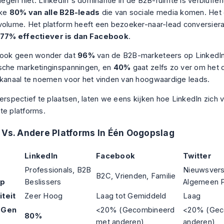
liegen niet. LinkedIn's dominantie in de B2B-ruimte is verbluffe
jke
80% van alle B2B-leads
die van sociale media komen. Het 
volume. Het platform heeft een bezoeker-naar-lead conversier
77% effectiever is dan Facebook
.
n ook geen wonder dat
96%
van de B2B-marketeers op LinkedIn 
sche marketinginspanningen, en
40%
gaat zelfs zo ver om het
 kanaal te noemen voor het vinden van hoogwaardige leads.
perspectief te plaatsen, laten we eens kijken hoe LinkedIn zich 
te platforms.
 Vs. Andere Platforms In Één Oogopslag
LinkedIn
Facebook
Twitter
Professionals, B2B
Nieuwsvers
B2C, Vrienden, Familie
ep
Beslissers
Algemeen P
teit
Zeer Hoog
Laag tot Gemiddeld
Laag
 Gen
<20% (Gecombineerd
<20% (Gec
80%
met anderen)
anderen)