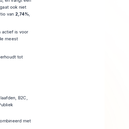
nd, en vangt een
gaat ook niet
atio van
2,74%
,
actief is voor
 de meest
verhoudt tot
laafden, B2C,
ubliek
ombineerd met