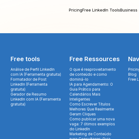
Pricing
Free LinkedIn Tools
Business 
Free tools
Free Ressources
Nav
Análise de Perfil LinkedIn
O que é reaproveitamento
Pricin
com IA (Ferramenta gratuita)
de conteúdo e como
Blog
Formatador de Post
dominá-lo
Free 
LinkedIn (Ferramenta
IA para Agendamento: O
gratuita)
Guia Prático para
Gerador de Resumo
Calendários Mais
LinkedIn com IA (Ferramenta
Inteligentes
gratuita)
Como Escrever Títulos
Melhores Que Realmente
Geram Cliques
Como publicar uma nova
vaga: 7 ótimos exemplos
do LinkedIn
Marketing de Conteúdo