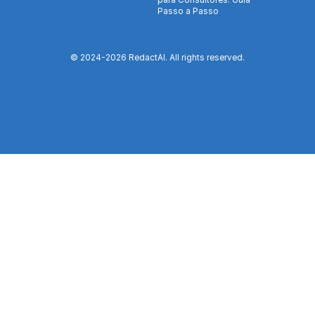
para Consultores: Guia
Passo a Passo
© 2024-
2026
RedactAI. All rights reserved.