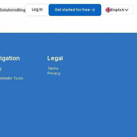
Solutions
Blog
Log In
Get started for free
English
igation
Legal
g
Terms
Privacy
LinkedIn Tools