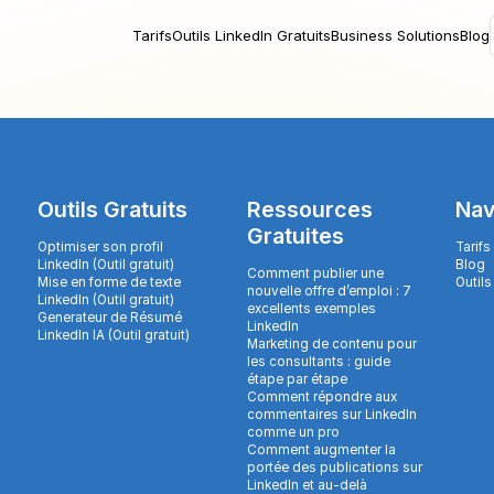
Tarifs
Outils LinkedIn Gratuits
Business Solutions
Blog
Outils Gratuits
Ressources
Nav
Gratuites
Optimiser son profil
Tarifs
LinkedIn (Outil gratuit)
Blog
Comment publier une
Mise en forme de texte
Outils
nouvelle offre d’emploi : 7
LinkedIn (Outil gratuit)
excellents exemples
Generateur de Résumé
LinkedIn
LinkedIn IA (Outil gratuit)
Marketing de contenu pour
les consultants : guide
étape par étape
Comment répondre aux
commentaires sur LinkedIn
comme un pro
Comment augmenter la
portée des publications sur
LinkedIn et au-delà