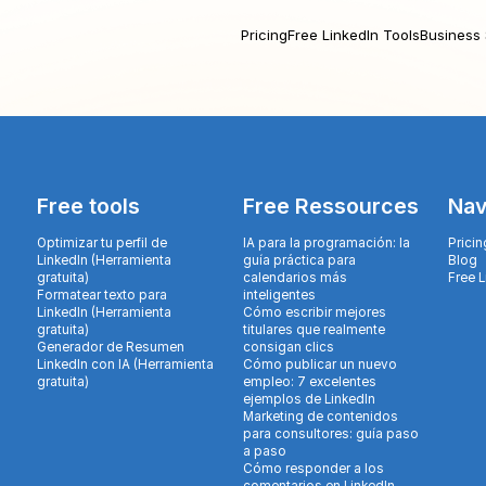
Pricing
Free LinkedIn Tools
Business 
Free tools
Free Ressources
Nav
Optimizar tu perfil de
IA para la programación: la
Pricin
LinkedIn (Herramienta
guía práctica para
Blog
gratuita)
calendarios más
Free 
Formatear texto para
inteligentes
LinkedIn (Herramienta
Cómo escribir mejores
gratuita)
titulares que realmente
Generador de Resumen
consigan clics
LinkedIn con IA (Herramienta
Cómo publicar un nuevo
gratuita)
empleo: 7 excelentes
ejemplos de LinkedIn
Marketing de contenidos
para consultores: guía paso
a paso
Cómo responder a los