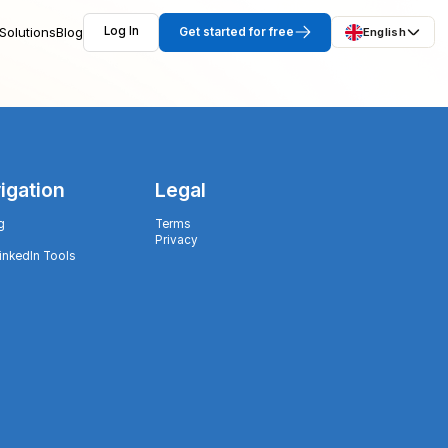
Solutions
Blog
Log In
Get started for free
English
igation
Legal
g
Terms
Privacy
LinkedIn Tools