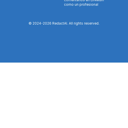
comentarios en LinkedIn
como un profesional
© 2024-
2026
RedactAI. All rights reserved.