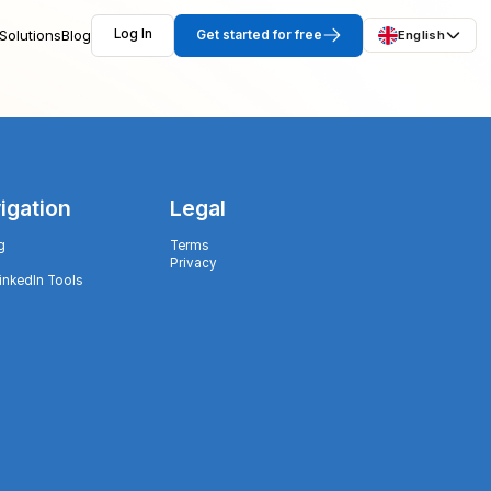
Solutions
Blog
Log In
Get started for free
English
igation
Legal
g
Terms
Privacy
LinkedIn Tools