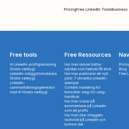
Pricing
Free LinkedIn Tools
Business 
Free tools
Free Ressources
Nav
AI LinkedIn-profilgranskning
Hur man skriver bättre
Pricin
(Gratis verktyg)
rubriker som faktiskt får klick
Blog
LinkedIn-inläggsformaterare
Hur man publicerar ett nytt
Free 
(Gratis verktyg)
jobb: 7 utmärkta LinkedIn-
LinkedIn-
exempel
sammanfattningsgenerator
Content marketing för
med AI (Gratis verktyg)
konsulter: steg-för-steg-
handbok
Hur man svarar på
kommentarer på LinkedIn
som ett proffs
Hur man ökar inläggets
räckvidd på LinkedIn och
bortom det