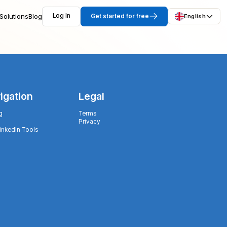
Solutions
Blog
Log In
Get started for free
English
igation
Legal
g
Terms
Privacy
LinkedIn Tools