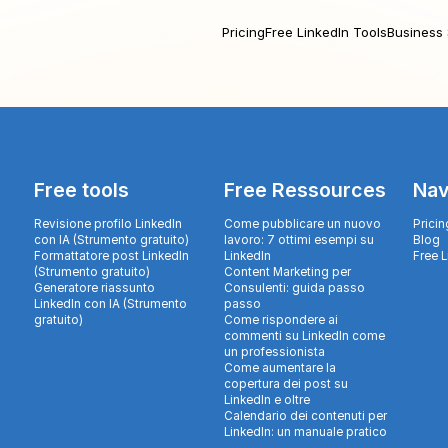
Pricing
Free LinkedIn Tools
Business 
Free tools
Free Ressources
Nav
Revisione profilo LinkedIn
Come pubblicare un nuovo
Pricin
con IA (Strumento gratuito)
lavoro: 7 ottimi esempi su
Blog
Formattatore post LinkedIn
LinkedIn
Free 
(Strumento gratuito)
Content Marketing per
Generatore riassunto
Consulenti: guida passo
LinkedIn con IA (Strumento
passo
gratuito)
Come rispondere ai
commenti su LinkedIn come
un professionista
Come aumentare la
copertura dei post su
LinkedIn e oltre
Calendario dei contenuti per
LinkedIn: un manuale pratico