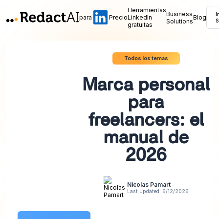
Herramientas
Business
I
para
Precio
LinkedIn
Blog
Solutions
S
gratuitas
Todos los temas
Marca personal
para
freelancers: el
manual de
2026
Nicolas Pamart
Last updated:
6/12/2026