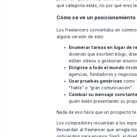
qué categoría estás, no por qué eres l
Cómo se ve un posicionamiento
Los freelancers convertidos en commod
alguna versión de esto:
Enumerar tareas en lugar de r
diciendo que escriben blogs, dis
editan vídeos o gestionan anunci
Dirigirse a todo el mundo
desde
agencias, fundadores y negocios
Usar pruebas genéricas
como “
“fiable” o “gran comunicación”.
Cambiar su mensaje constant
quién estén presentando su propu
Nada de eso hace que un prospecto te
Los compradores recuerdan a los especi
Recuerdan al freelancer que arregla lo
onboarding para equipos SaaS, al dise