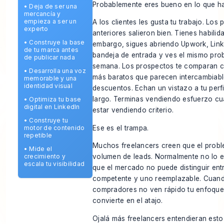
Probablemente eres bueno en lo que h
•
Deja de ser una
mercancía y
empieza a ser un
A los clientes les gusta tu trabajo. Los
experto
anteriores salieron bien. Tienes habilida
•
Construye la base
embargo, sigues abriendo Upwork, Link
de tu marca antes
bandeja de entrada y ves el mismo pr
de publicar nada
semana. Los prospectos te comparan c
•
Desarrolla una voz
más baratos que parecen intercambiabl
memorable y una
identidad visual
descuentos. Echan un vistazo a tu perfi
largo. Terminas vendiendo esfuerzo c
•
Optimiza tu base
digital en LinkedIn
estar vendiendo criterio.
•
Construye tu
Ese es el trampa.
motor de contenido
repetible
Muchos freelancers creen que el probl
•
Mide el
crecimiento y
volumen de leads. Normalmente no lo e
escala tu visibilidad
que el mercado no puede distinguir ent
competente y uno reemplazable. Cuand
compradores no ven rápido tu enfoque,
convierte en el atajo.
Ojalá más freelancers entendieran esto