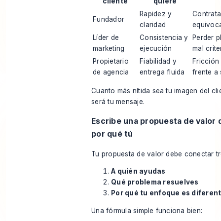
cliente
quiere
Rapidez y
Contrata
Fundador
claridad
equivoc
Líder de
Consistencia y
Perder p
marketing
ejecución
mal crite
Propietario
Fiabilidad y
Fricción
de agencia
entrega fluida
frente a 
Cuanto más nítida sea tu imagen del cli
será tu mensaje.
Escribe una propuesta de valor
por qué tú
Tu propuesta de valor debe conectar t
A quién ayudas
Qué problema resuelves
Por qué tu enfoque es diferen
Una fórmula simple funciona bien: