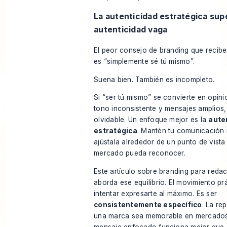
La autenticidad estratégica supe
autenticidad vaga
El peor consejo de branding que recibe
es “simplemente sé tú mismo”.
Suena bien. También es incompleto.
Si “ser tú mismo” se convierte en opini
tono inconsistente y mensajes amplios,
olvidable. Un enfoque mejor es la
aute
estratégica
. Mantén tu comunicación 
ajústala alrededor de un punto de vista
mercado pueda reconocer.
Este artículo sobre branding para reda
aborda ese equilibrio. El movimiento pr
intentar expresarte al máximo. Es ser
consistentemente específico
. La re
una marca sea memorable en mercados
mensaje enfocado funciona mejor que 