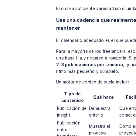
Eso crea suficiente variedad sin diluir l
Usa una cadencia que realment
mantener
El calendario adecuado es el que puede
Para la mayoría de los freelancers, eso 
una base fija y negarse a romperla. Si
2–3 publicaciones por semana
, genia
ritmo más pequeño y cúmplelo.
Un motor de contenido suele incluir:
Tipo de
Qué hace
Fáci
contenido
Publicación de
Demuestra
Qué err
insight
criterio
cometien
Publicación
Muestra el
Cómo en
entre
proceso
proyect