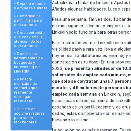
Actualizas tu titular de LinkedIn. Ajustas t
•
Deja de esperar
y empieza a atraer
Añades algunas habilidades. Luego espe
•
Construye tu
Pasa una semana. Tal vez dos. Tu bande
perfil imán para
reclutadores
entrada sigue en silencio, y empieza a 
LinkedIn solo funciona para otras perso
•
Crea contenido
que convierta la
atención de los
Esa frustración es real. LinkedIn está sat
reclutadores
visibilidad pasiva rara vez lleva a alguie
•
Domina las
hoy en día. La plataforma es enorme, y e
herramientas de
contratación es ruidoso. En una proyec
búsqueda y
networking de
2026,
se presentan alrededor de 10.
LinkedIn
solicitudes de empleo cada minuto, 
•
Redacta
que solo se contratan unas 7 person
mensajes de
minuto
, y
49 millones de personas b
contacto que
realmente
empleo cada semana
en LinkedIn, se
obtengan
estadísticas de reclutamiento de LinkedI
respuesta
dependes de un perfil decente y de cruz
•
Tu lista de
dedos, estás compitiendo con demasiad
acciones rápidas
para atraer
haciendo lo mismo.
reclutadores
La solución no es más esperanza. Es un