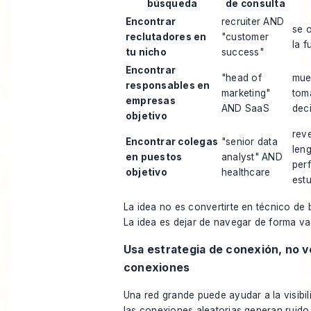
búsqueda
de consulta
Encontrar
recruiter AND
se o
reclutadores en
"customer
la f
tu nicho
success"
Encontrar
"head of
mue
responsables en
marketing"
tom
empresas
AND SaaS
dec
objetivo
reve
Encontrar colegas
"senior data
leng
en puestos
analyst" AND
perf
objetivo
healthcare
estu
La idea no es convertirte en técnico de
La idea es dejar de navegar de forma va
Usa estrategia de conexión, no 
conexiones
Una red grande puede ayudar a la visibil
las conexiones aleatorias generan ruido