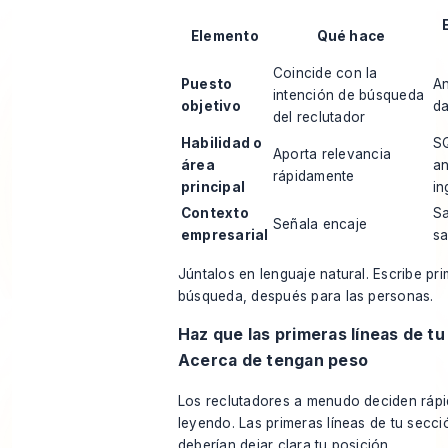
Elemento
Qué hace
Coincide con la
Puesto
An
intención de búsqueda
objetivo
da
del reclutador
Habilidad o
SQ
Aporta relevancia
área
an
rápidamente
principal
in
Contexto
Sa
Señala encaje
empresarial
sa
Júntalos en lenguaje natural. Escribe pri
búsqueda, después para las personas.
Haz que las primeras líneas de t
Acerca de tengan peso
Los reclutadores a menudo deciden rápi
leyendo. Las primeras líneas de tu secc
deberían dejar clara tu posición.