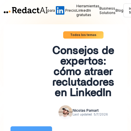
Herramientas
Business
I
para
Precio
LinkedIn
Blog
Solutions
S
gratuitas
Todos los temas
Consejos de
expertos:
cómo atraer
reclutadores
en LinkedIn
Nicolas Pamart
Last updated:
5/7/2026