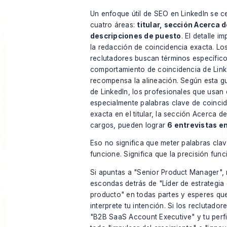
Un enfoque útil de SEO en LinkedIn se c
cuatro áreas:
titular, sección Acerca d
descripciones de puesto
. El detalle i
la redacción de coincidencia exacta. Lo
reclutadores buscan términos específico
comportamiento de coincidencia de Link
recompensa la alineación. Según
esta g
de LinkedIn
, los profesionales que usan
especialmente palabras clave de coinci
exacta en el titular, la sección Acerca de
cargos, pueden lograr
6 entrevistas en
Eso no significa que meter palabras clav
funcione. Significa que la precisión func
Si apuntas a "Senior Product Manager", 
escondas detrás de "Líder de estrategia
producto" en todas partes y esperes que
interprete tu intención. Si los reclutado
"B2B SaaS Account Executive" y tu perfi