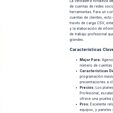
La verdadera fortaleza de
de cuentas de redes socia
herramientas. Para un co
cuentas de clientes, esto
través de carga CSV, ext
y la elaboración de infor
de trabajo profesional 
grandes.
Características Clav
Mejor Para:
Agenci
número de cuentas 
Características D
programación masiv
presentaciones a cl
Precios:
Los planes
Profesional, escal
ofrece una prueba g
Pros:
Excelente rela
equipos, y paneles 