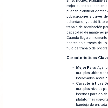
En su núcleo, Planable se
mejor cuando el contenid
pueden planificar conteni
publicaciones a través d
calendario, ya esté listo 
trabajo de aprobación per
capacidad de mantener pub
Cuando llega el momento d
contenido a través de un 
flujo de trabajo de progr
Características Clav
Mejor Para:
Agencia
múltiples ubicacion
interesados antes d
Características D
múltiples niveles p
internos para colab
plataformas soporta
bandeja de entrada 