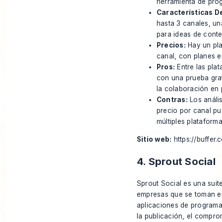
herramienta de prog
Características D
hasta 3 canales, un
para ideas de conte
Precios:
Hay un pla
canal, con planes 
Pros:
Entre las pla
con una prueba grat
la colaboración en
Contras:
Los anális
precio por canal pu
múltiples plataforma
Sitio web:
https://buffer.
4. Sprout Social
Sprout Social es una suit
empresas que se toman en
aplicaciones de programac
la publicación, el compro