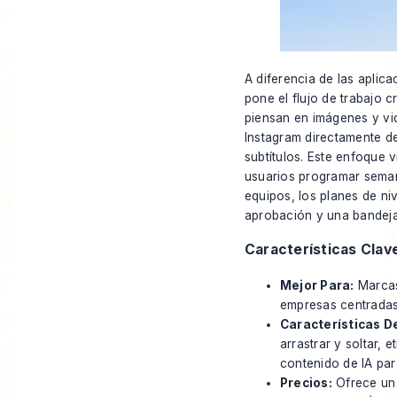
A diferencia de las aplic
pone el flujo de trabajo 
piensan en imágenes y vi
Instagram directamente de
subtítulos. Este enfoque v
usuarios programar seman
equipos, los planes de ni
aprobación y una bandeja
Características Clav
Mejor Para:
Marcas
empresas centradas 
Características D
arrastrar y soltar, 
contenido de IA par
Precios:
Ofrece un 