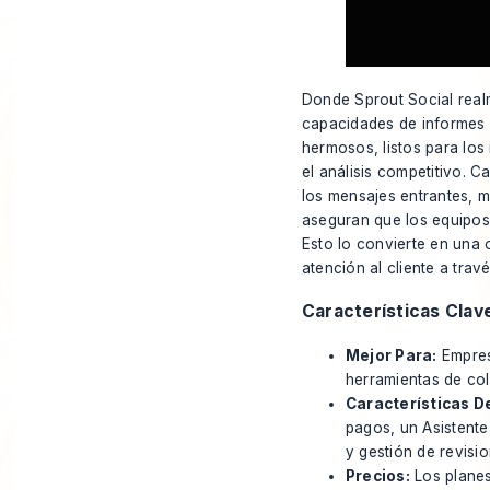
Donde Sprout Social realm
capacidades de informes e
hermosos, listos para los
el análisis competitivo. C
los mensajes entrantes, m
aseguran que los equipos
Esto lo convierte en una 
atención al cliente a trav
Características Clav
Mejor Para:
Empres
herramientas de col
Características D
pagos, un Asistente
y gestión de revisio
Precios:
Los planes