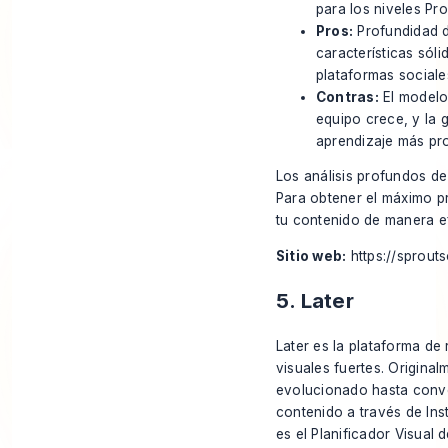
para los niveles Pr
Pros:
Profundidad d
características sól
plataformas sociale
Contras:
El modelo
equipo crece, y la 
aprendizaje más pr
Los análisis profundos de
Para obtener el máximo 
tu contenido
de manera ef
Sitio web:
https://sprout
5. Later
Later es la plataforma de
visuales fuertes. Origin
evolucionado hasta conver
contenido a través de Inst
es el Planificador Visual 