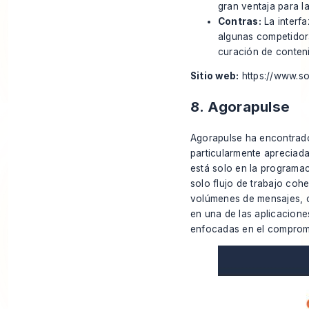
gran ventaja para l
Contras:
La interfa
algunas competidor
curación de conten
Sitio web:
https://www.so
8. Agorapulse
Agorapulse ha encontrado
particularmente apreciad
está solo en la programac
solo flujo de trabajo coh
volúmenes de mensajes, c
en una de las aplicacion
enfocadas en el comprom