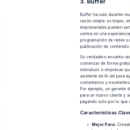
3. Buffer
Buffer ha sido durante m
razón simple: es limpio, i
empresariales pueden sen
centra en una experiencia
programación de redes soc
publicación de contenido
Su verdadero encanto rad
comenzar de forma gratuit
individuos o empresas qu
asistente de IA útil para
comentarios y excelentes
Por ejemplo, un gerente 
para un nuevo cliente y 
pagando solo por lo que 
Características Clav
Mejor Para:
Creado