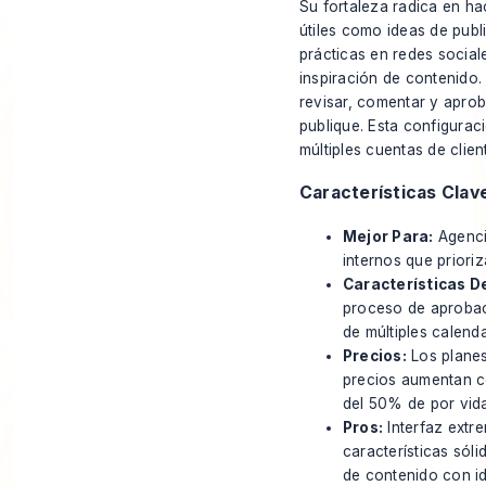
Su fortaleza radica en ha
útiles como ideas de publ
prácticas en redes social
inspiración de contenido. 
revisar, comentar y aprob
publique. Esta configurac
múltiples cuentas de cli
Características Clav
Mejor Para:
Agenci
internos que priori
Características D
proceso de aprobaci
de múltiples calend
Precios:
Los planes
precios aumentan c
del 50% de por vida
Pros:
Interfaz extr
características sól
de contenido con i