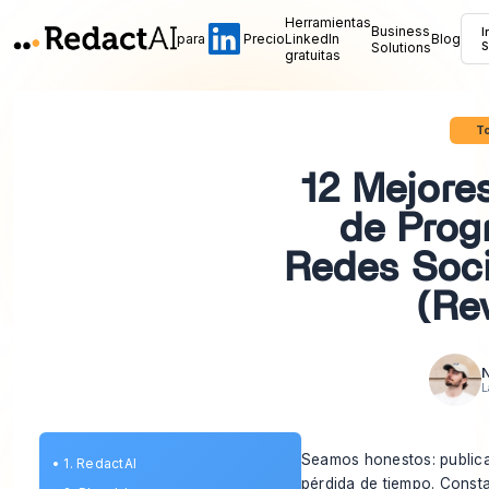
Herramientas
Business
I
para
Precio
LinkedIn
Blog
Solutions
S
gratuitas
To
12 Mejore
de Prog
Redes Soci
(Re
N
L
Seamos honestos: publica
•
1. RedactAI
pérdida de tiempo. Const