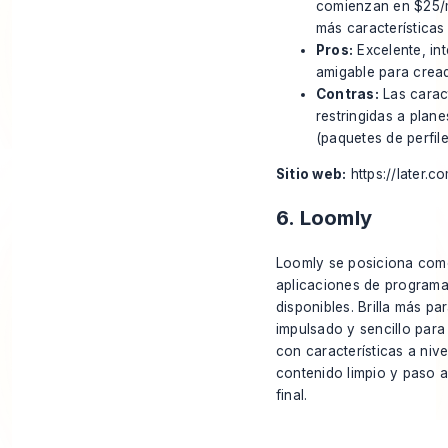
comienzan en $25/m
más características
Pros:
Excelente, int
amigable para creado
Contras:
Las caract
restringidas a plan
(paquetes de perfil
Sitio web:
https://later.c
6. Loomly
Loomly se posiciona como
aplicaciones de programa
disponibles. Brilla más p
impulsado y sencillo para
con características a niv
contenido limpio y paso a
final.