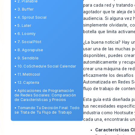
•
2. Planable
para cada red y tratando 
•
3. Buffer
agotador que te aleja de 
•
4. Sprout Social
audiencia. Si alguna vez
simplemente olvidaste, co
•
5. Later
botella que limita activam
•
6. Loomly
•
7. SocialPilot
¿La buena noticia? Hay un
usar una de las muchas 
•
8. Agorapulse
disponibles, puedes crear
•
9. Sendible
automáticamente y recuper
•
10. CoSchedule Social Calendar
crear una máquina de rede
•
11. Metricool
eficazmente los desafíos 
Automatizada en Redes S
•
12. Capterra
flujo de trabajo de conten
•
Aplicaciones de Programación
de Redes Sociales: Comparación
Esta guía está diseñada p
de Características y Precios
tus necesidades específic
•
Tomando Tu Decisión Final: Todo
se Trata de Tu Flujo de Trabajo
industria como Hootsuite 
cada una, encontrarás un 
Características C