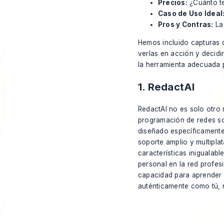
Precios:
¿Cuánto te
Caso de Uso Ideal
Pros y Contras:
La 
Hemos incluido capturas d
verlas en acción y decidi
la herramienta adecuada p
1. RedactAI
RedactAI no es solo otro 
programación de redes soc
diseñado específicamente
soporte amplio y multipla
características inigualab
personal en la red profes
capacidad para aprender 
auténticamente como tú, 