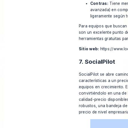
Contras:
Tiene men
avanzada) en compa
ligeramente según t
Para equipos que buscan 
son un excelente punto de
herramientas gratuitas pa
Sitio web:
https://www.l
7. SocialPilot
SocialPilot se abre cami
características a un prec
equipos en crecimiento. En
convirtiéndolo en una de 
calidad-precio disponible
robustos, una bandeja de 
precio de nivel empresaria