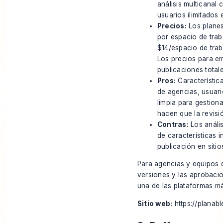
análisis multicanal
usuarios ilimitados
Precios:
Los planes
por espacio de trab
$14/espacio de trab
Los precios para e
publicaciones totale
Pros:
Característic
de agencias, usuario
limpia para gestiona
hacen que la revisió
Contras:
Los análi
de características 
publicación en siti
Para agencias y equipos q
versiones y las aprobacio
una de las plataformas má
Sitio web:
https://planabl