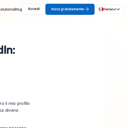
olutions
Blog
Accedi
Inizia gratuitamente
Italiano
dIn:
o il mio profilo
sa diversi