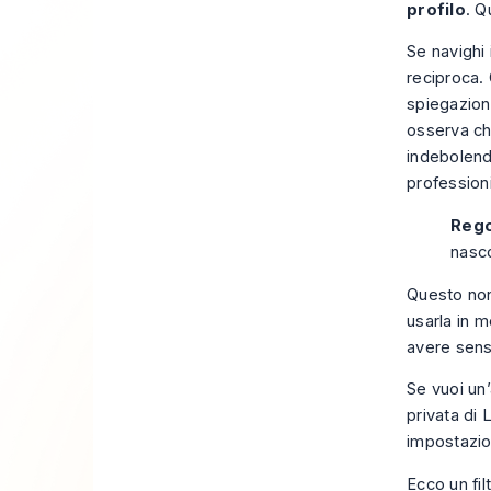
profilo
. Q
Se navighi 
reciproca.
spiegazion
osserva che
indebolendo
professioni
Rego
nasco
Questo non 
usarla in m
avere senso
Se vuoi un
privata di L
impostazio
Ecco un fil