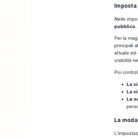
Imposta 
Nelle impos
pubblico
.
Per la magg
principali 
attuale ed
visibilità n
Poi control
La vi
La vi
Le no
perso
La modal
L’impostaz