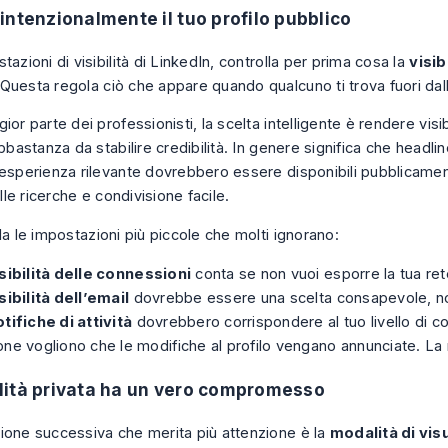
intenzionalmente il tuo profilo pubblico
tazioni di visibilità di LinkedIn, controlla per prima cosa la
visib
 Questa regola ciò che appare quando qualcuno ti trova fuori dal
ior parte dei professionisti, la scelta intelligente è rendere visibi
abbastanza da stabilire credibilità. In genere significa che headlin
 esperienza rilevante dovrebbero essere disponibili pubblicame
elle ricerche e condivisione facile.
la le impostazioni più piccole che molti ignorano:
sibilità delle connessioni
conta se non vuoi esporre la tua ret
sibilità dell’email
dovrebbe essere una scelta consapevole, no
tifiche di attività
dovrebbero corrispondere al tuo livello di c
ne vogliono che le modifiche al profilo vengano annunciate. La
ità privata ha un vero compromesso
ione successiva che merita più attenzione è la
modalità di vis