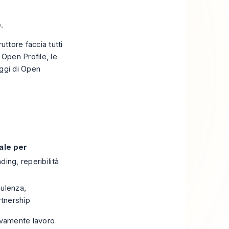
.
ttore faccia tutti
 Open Profile
, le
aggi di Open
ale per
ing, reperibilità
sulenza,
rtnership
ivamente lavoro