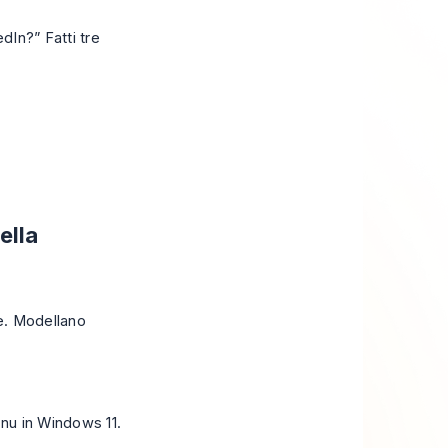
dIn?” Fatti tre
ella
e. Modellano