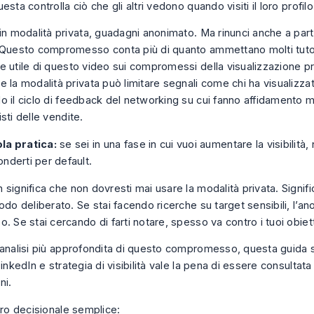
uesta controlla ciò che gli altri vedono quando visiti il loro profilo
in modalità privata, guadagni anonimato. Ma rinunci anche a parte 
 Questo compromesso conta più di quanto ammettano molti tutor
e utile di
questo video sui compromessi della visualizzazione pr
 la modalità privata può limitare segnali come chi ha visualizzato
 il ciclo di feedback del networking su cui fanno affidamento mo
sti delle vendite.
la pratica:
se sei in una fase in cui vuoi aumentare la visibilità,
nderti per default.
significa che non dovresti mai usare la modalità privata. Signif
odo deliberato. Se stai facendo ricerche su target sensibili, l’a
. Se stai cercando di farti notare, spesso va contro i tuoi obiett
’analisi più approfondita di questo compromesso, questa guida
inkedIn e strategia di visibilità
vale la pena di essere consultata 
ni.
tro decisionale semplice: