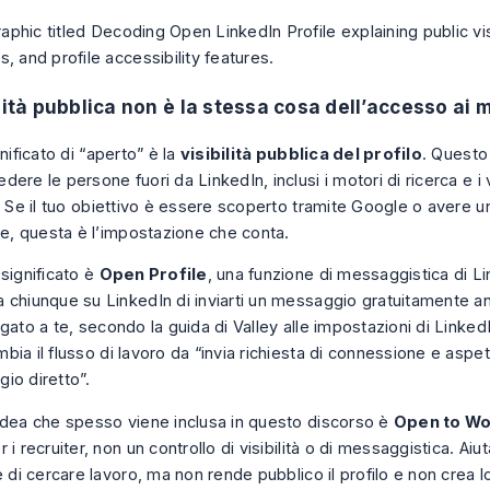
ilità pubblica non è la stessa cosa dell’accesso ai
gnificato di “aperto” è la
visibilità pubblica del profilo
. Questo
ere le persone fuori da LinkedIn, inclusi i motori di ricerca e i v
. Se il tuo obiettivo è essere scoperto tramite Google o avere un
le, questa è l’impostazione che conta.
significato è
Open Profile
, una funzione di messaggistica di 
 chiunque su LinkedIn di inviarti un messaggio gratuitamente a
egato a te, secondo la
guida di Valley alle impostazioni di Linked
ia il flusso di lavoro da “invia richiesta di connessione e aspett
io diretto”.
idea che spesso viene inclusa in questo discorso è
Open to W
 i recruiter, non un controllo di visibilità o di messaggistica. Ai
e di cercare lavoro, ma non rende pubblico il profilo e non crea