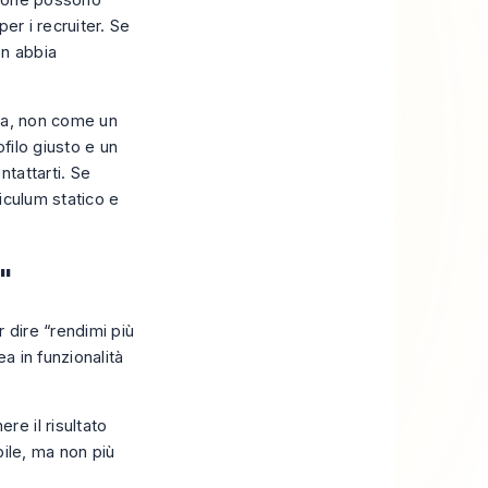
rsone possono
per i recruiter. Se
on abbia
ema, non come un
ofilo giusto e un
tattarti. Se
riculum statico e
n"
 dire “rendimi più
a in funzionalità
e il risultato
bile, ma non più