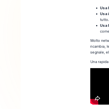
Usa 
Usa 
tutto
Usa 
come
Molto netwo
ricambia, 
segnale, el
Una rapida