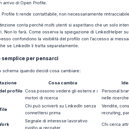
in arrivo di Open Profile.
Profile ti rende contattabile, non necessariamente rintracciabile
inzione conta perché molti utenti si aspettano che un solo interru
ori. Non lo farà. Come osserva
la spiegazione di LinkedHelper su
esso confondono la visibilità del profilo con l’accesso ai mess
che se LinkedIn li tratta separatamente.
 semplice per pensarci
o schema quando decidi cosa cambiare:
tazione
Cosa cambia
Ide
 del profilo
Cosa possono vedere gli esterni e i
Personal brand
motori di ricerca
nelle ricerche
Chi può scriverti su LinkedIn senza
Vendite, con
file
connettersi prima
recruiting, pa
Segnale di interesse lavorativo
Work
Chi cerca att
rivolto ai recruiter