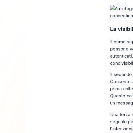
La visib
Il primo si
possono ved
autenticati
condivisibi
Il secondo 
Consente a
prima coll
Questo camb
un messagg
Una terza 
segnale per
l’intenzion