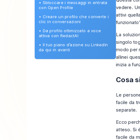
Questa con
•
Sbloccare i messaggi in entrata
vedere. Un’
con Open Profile
attivi quel
•
Creare un profilo che converte i
clic in conversazioni
funzionato”
•
Da profilo ottimizzato a voce
La soluzio
attiva con RedactAI
singolo tog
•
Il tuo piano d’azione su LinkedIn
modo per r
da qui in avanti
allinei que
inizia a fu
Cosa si
Le person
facile da t
separate.
Ecco perch
atteso. Si 
facile da 