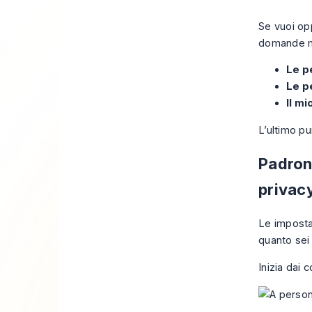
Se vuoi opp
domande mi
Le p
Le p
Il mi
L’ultimo pu
Padrone
privac
Le imposta
quanto sei 
Inizia dai 