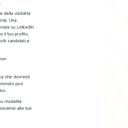
.
della visibilità
ial. Una
ivata su LinkedIn
 il tuo profilo,
lti candidati e
 non
ica che dovresti
nonimato può
ivi.
 su
modalità
insieme alle tue