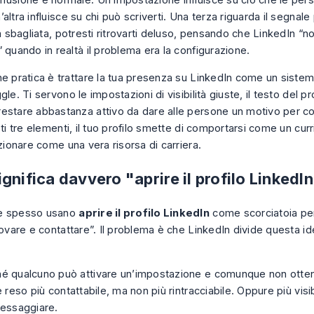
fusione è normale. Un’impostazione influisce su ciò che le pe
altra influisce su chi può scriverti. Una terza riguarda il segnale 
la sbagliata, potresti ritrovarti deluso, pensando che LinkedIn “n
 quando in realtà il problema era la configurazione.
ne pratica è trattare la tua presenza su LinkedIn come un sist
gle. Ti servono le impostazioni di visibilità giuste, il testo del pr
estare abbastanza attivo da dare alle persone un motivo per con
sti tre elementi, il tuo profilo smette di comportarsi come un cur
nzionare come una vera risorsa di carriera.
gnifica davvero "aprire il profilo LinkedI
e spesso usano
aprire il profilo LinkedIn
come scorciatoia per
rovare e contattare”. Il problema è che LinkedIn divide questa ide
é qualcuno può attivare un’impostazione e comunque non ottener
è reso più contattabile, ma non più rintracciabile. Oppure più visi
messaggiare.