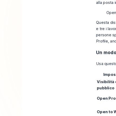
alla posta 
Open 
Questa dist
e tre i lav
persone sp
Profile, an
Un modo
Usa quest
Impos
Visibilità
pubblico
Open Pro
Open to 