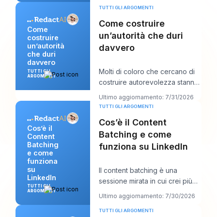
TUTTI GLI ARGOMENTI
Come costruire
Come
un’autorità che duri
costruire
un’autorità
davvero
che duri
davvero
Molti di coloro che cercano di
TUTTI GLI
ARGOMENTI
costruire autorevolezza stanno
facendo troppo della cosa
Ultimo aggiornamento: 7/31/2026
sbagliata. P
TUTTI GLI ARGOMENTI
Cos’è il Content
Cos’è il
Batching e come
Content
Batching
funziona su LinkedIn
e come
funziona
su
Il content batching è una
LinkedIn
sessione mirata in cui crei più
TUTTI GLI
post LinkedIn in una volta sola,
ARGOMENTI
Ultimo aggiornamento: 7/30/2026
per poi p
TUTTI GLI ARGOMENTI