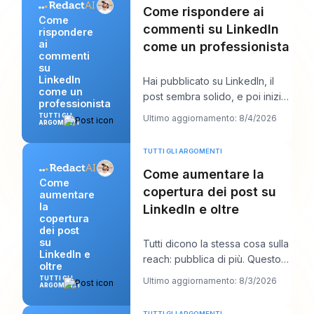
Come rispondere ai
Come
commenti su LinkedIn
rispondere
ai
come un professionista
commenti
su
LinkedIn
Hai pubblicato su LinkedIn, il
come un
post sembra solido, e poi inizia
professionista
il lavoro vero. Appaiono alcuni
TUTTI GLI
Ultimo aggiornamento: 8/4/2026
ARGOMENTI
comm
TUTTI GLI ARGOMENTI
Come aumentare la
Come
copertura dei post su
aumentare
la
LinkedIn e oltre
copertura
dei post
su
Tutti dicono la stessa cosa sulla
LinkedIn e
reach: pubblica di più. Questo
oltre
consiglio sembra produttivo, ma
TUTTI GLI
Ultimo aggiornamento: 8/3/2026
ARGOMENTI
di
TUTTI GLI ARGOMENTI