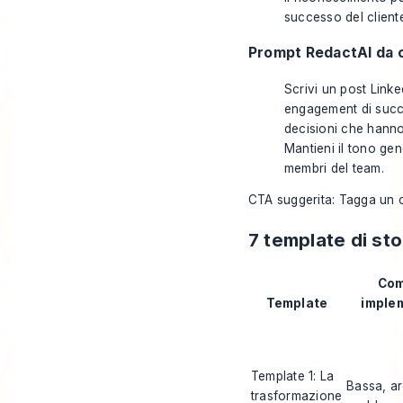
successo del cliente
Prompt RedactAI da c
Scrivi un post Linke
engagement di succe
decisioni che hanno
Mantieni il tono gen
membri del team.
CTA suggerita: Tagga un c
7 template di sto
Com
Template
imple
Template 1: La
Bassa, a
trasformazione