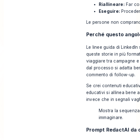
Riallineare:
Far con
Eseguire:
Procedere 
Le persone non comprano 
Perché questo angolo
Le linee guida di LinkedIn 
queste storie in più form
viaggiare tra campagne e
dal processo si adatta be
commento di follow-up.
Se crei contenuti educativ
educativi
si allinea bene 
invece che in segnali vag
Mostra la sequenza,
immaginare.
Prompt RedactAI da c