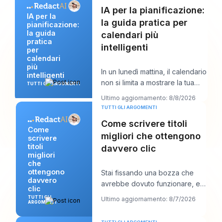
IA per la pianificazione:
IA per la
la guida pratica per
pianificazione:
la guida
calendari più
pratica
intelligenti
per
calendari
più
In un lunedì mattina, il calendario
intelligenti
non si limita a mostrare la tua
TUTTI GLI ARGOMENTI
giornata. Inizia a negoziare con
Ultimo aggiornamento: 8/8/2026
TUTTI GLI ARGOMENTI
Come scrivere titoli
Come
migliori che ottengono
scrivere
titoli
davvero clic
migliori
che
ottengono
Stai fissando una bozza che
davvero
avrebbe dovuto funzionare, e il
clic
titolo è probabilmente la prima
TUTTI GLI
Ultimo aggiornamento: 8/7/2026
ARGOMENTI
cosa che