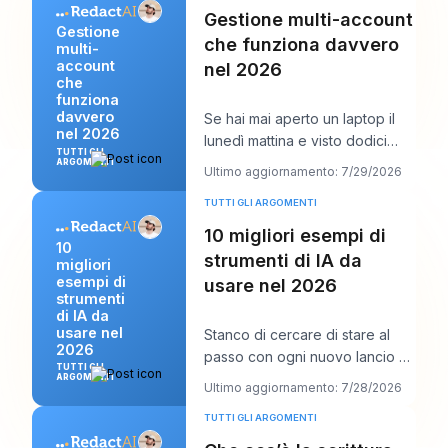
Gestione multi-account
Gestione
che funziona davvero
multi-
account
nel 2026
che
funziona
davvero
Se hai mai aperto un laptop il
nel 2026
lunedì mattina e visto dodici
TUTTI GLI
accessi, sei calendari clienti, tre
ARGOMENTI
Ultimo aggiornamento: 7/29/2026
voc
TUTTI GLI ARGOMENTI
10 migliori esempi di
10
strumenti di IA da
migliori
esempi di
usare nel 2026
strumenti
di IA da
usare nel
Stanco di cercare di stare al
2026
passo con ogni nuovo lancio di
TUTTI GLI
AI e di dover comunque
ARGOMENTI
Ultimo aggiornamento: 7/28/2026
pubblicare qualc
TUTTI GLI ARGOMENTI