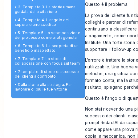
Questo è il problema.
•
3. Template 3. La storia umana
guidata dalla citazione
La prova del cliente funzi
•
4. Template 4. L’angolo del
colleghi e partner di refe
superare uno scettico
continuano a classificare L
•
5. Template 5. La scomposizione
a pagamento, come riport
del processo come protagonista
Institute
. Una forte storia
•
6. Template 6. La scoperta di un
supportare il follow-up c
beneficio inaspettato
•
7. Template 7. La storia di
L’errore è trattare le sto
collaborazione con focus sul team
riutilizzabile. Una buona 
•
7 template di storie di successo
metriche, una grafica con
dei clienti a confronto
formato conta, ma la strut
•
Dalla storia alla strategia. Far
risultato, spiegano perch
lavorare di più le tue vittorie
Questo è l’angolo di ques
Non stai ricevendo una pil
successo dei clienti, cia
prompt RedactAI da copiar
come appare una prova rif
copia la meccanica, non l