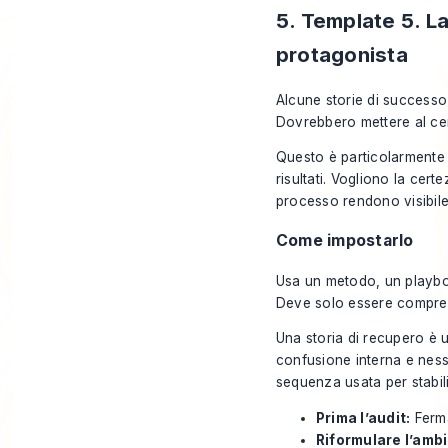
5. Template 5. 
protagonista
Alcune storie di successo 
Dovrebbero mettere al cen
Questo è particolarmente
risultati. Vogliono la cer
processo rendono visibile l
Come impostarlo
Usa un metodo, un playb
Deve solo essere compren
Una storia di recupero è 
confusione interna e nessu
sequenza usata per stabili
Prima l’audit:
Ferma
Riformulare l’ambi