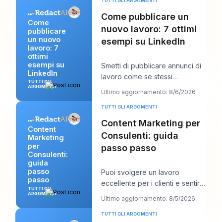
TUTTI GLI ARGOMENTI
Come pubblicare un
Come
nuovo lavoro: 7 ottimi
pubblicare
un nuovo
esempi su LinkedIn
lavoro: 7
ottimi
esempi su
Smetti di pubblicare annunci di
LinkedIn
lavoro come se stessi
TUTTI GLI
compilando scartoffie e inizia a
ARGOMENTI
Ultimo aggiornamento: 8/6/2026
scriverli com
TUTTI GLI ARGOMENTI
Content Marketing per
Content
Consulenti: guida
Marketing
per
passo passo
Consulenti:
guida
passo
Puoi svolgere un lavoro
passo
eccellente per i clienti e sentirti
TUTTI GLI
comunque stranamente
ARGOMENTI
Ultimo aggiornamento: 8/5/2026
invisibile online.
TUTTI GLI ARGOMENTI