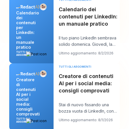
Calendario dei
Calendario
contenuti per LinkedIn:
dei
contenuti
un manuale pratico
per
LinkedIn:
un
Il tuo piano LinkedIn sembrava
manuale
solido domenica. Giovedì, la
pratico
coda è vuota, l’aggancio che ti
TUTTI GLI
Ultimo aggiornamento: 8/2/2026
ARGOMENTI
piaceva
TUTTI GLI ARGOMENTI
Creatore di contenuti
Creatore
AI per i social media:
di
contenuti
consigli comprovati
AI per i
social
media:
Stai di nuovo fissando una
consigli
bozza vuota di LinkedIn, con
comprovati
una chiamata con un cliente tra
TUTTI GLI
Ultimo aggiornamento: 8/1/2026
ARGOMENTI
dieci minuti