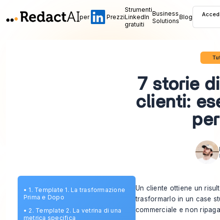
Strumenti
Business
Acced
per
Prezzi
LinkedIn
Blog
Solutions
gratuiti
Tut
7 storie d
clienti: e
per
Un cliente ottiene un ris
•
1. Template 1. La trasformazione
Prima e Dopo
trasformarlo in un case st
commerciale e non ripaga 
•
2. Template 2. La vetrina di una
metrica specifica