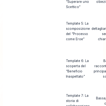
“Superare uno
obiez
Scettico”
Template 5: La
scomposizione
dettaglia
del “Processo
se
come Eroe”
chia
Template 6: La
B
scoperta del
racconta
“Beneficio
principa
Inaspettato”
s
Template 7: La
Bassa
storia di
c
collaborazione