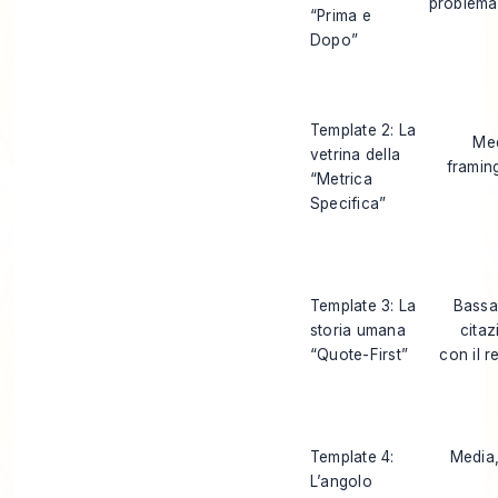
problem
“Prima e
Dopo”
Template 2: La
Med
vetrina della
framin
“Metrica
Specifica”
Template 3: La
Bassa,
storia umana
citaz
“Quote-First”
con il 
Template 4:
Media,
L’angolo