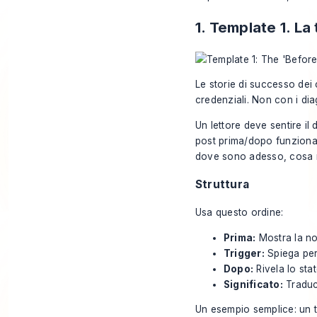
1. Template 1. L
Le storie di successo dei c
credenziali. Non con i di
Un lettore deve sentire il 
post prima/dopo funzionan
dove sono adesso, cosa n
Struttura
Usa questo ordine:
Prima:
Mostra la nor
Trigger:
Spiega perc
Dopo:
Rivela lo sta
Significato:
Traduce
Un esempio semplice: un t