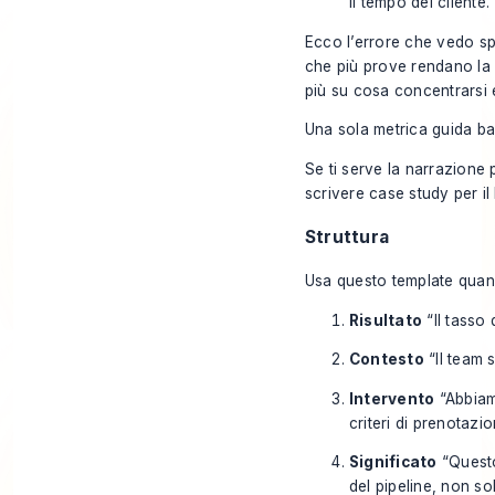
il tempo del cliente.
Ecco l’errore che vedo sp
che più prove rendano la st
più su cosa concentrarsi
Una sola metrica guida ba
Se ti serve la narrazione 
scrivere case study per il
Struttura
Usa questo template quando
Risultato
“Il tasso
Contesto
“Il team 
Intervento
“Abbiamo
criteri di prenotazio
Significato
“Questo
del pipeline, non sol