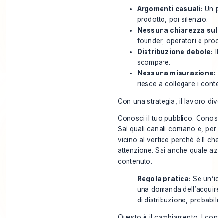
Argomenti casuali:
Un p
prodotto, poi silenzio.
Nessuna chiarezza sul
founder, operatori e pro
Distribuzione debole:
I
scompare.
Nessuna misurazione:
riesce a collegare i conte
Con una strategia, il lavoro di
Conosci il tuo pubblico. Conos
Sai quali canali contano e, per
vicino al vertice perché è lì c
attenzione. Sai anche quale a
contenuto.
Regola pratica:
Se un’i
una domanda dell’acquire
di distribuzione, probab
Questo è il cambiamento. I co