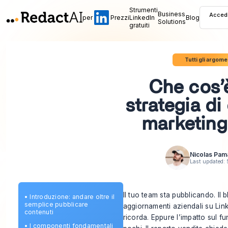
Strumenti
Business
Acced
per
Prezzi
LinkedIn
Blog
Solutions
gratuiti
Tutti gli argome
Che cos’
strategia di
marketin
Nicolas Pam
Last updated:
Il tuo team sta pubblicando. Il
•
Introduzione: andare oltre il
semplice pubblicare
aggiornamenti aziendali su Lin
contenuti
ricorda. Eppure l’impatto sul fu
•
I componenti fondamentali