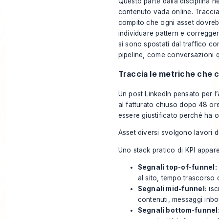
Questo parte dalla disciplina ne
contenuto vada online. Traccia
compito che ogni asset dovreb
individuare pattern e corregger
si sono spostati dal traffico co
pipeline, come conversazioni qu
Traccia le metriche che 
Un post LinkedIn pensato per 
al fatturato chiuso dopo 48 o
essere giustificato perché ha o
Asset diversi svolgono lavori d
Uno stack pratico di KPI appare
Segnali top-of-funnel:
al sito, tempo trascorso 
Segnali mid-funnel:
isc
contenuti, messaggi inboun
Segnali bottom-funnel