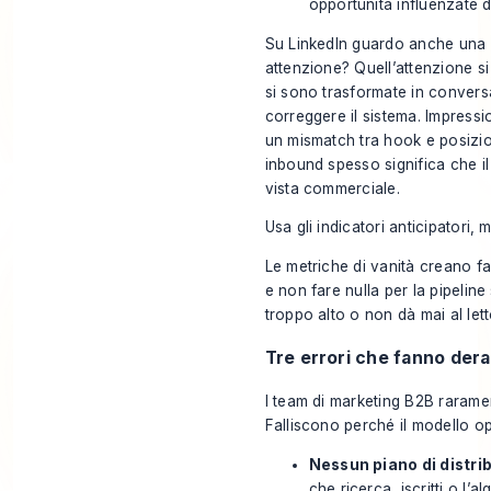
opportunità influenzate d
Su LinkedIn guardo anche una p
attenzione? Quell’attenzione si è
si sono trasformate in convers
correggere il sistema. Impression
un mismatch tra hook e posizi
inbound spesso significa che il
vista commerciale.
Usa gli indicatori anticipatori, m
Le metriche di vanità creano f
e non fare nulla per la pipeline 
troppo alto o non dà mai al let
Tre errori che fanno derag
I team di marketing B2B raramen
Falliscono perché il modello o
Nessun piano di distri
che ricerca, iscritti o l’a