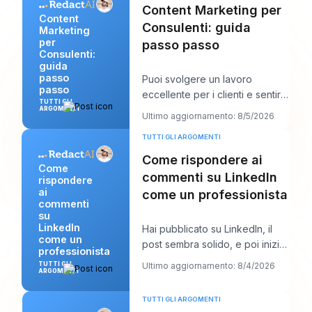
Content Marketing per
Content
Consulenti: guida
Marketing
per
passo passo
Consulenti:
guida
passo
Puoi svolgere un lavoro
passo
eccellente per i clienti e sentirti
TUTTI GLI
comunque stranamente
ARGOMENTI
Ultimo aggiornamento: 8/5/2026
invisibile online.
TUTTI GLI ARGOMENTI
Come rispondere ai
Come
commenti su LinkedIn
rispondere
ai
come un professionista
commenti
su
LinkedIn
Hai pubblicato su LinkedIn, il
come un
post sembra solido, e poi inizia
professionista
il lavoro vero. Appaiono alcuni
TUTTI GLI
Ultimo aggiornamento: 8/4/2026
ARGOMENTI
comm
TUTTI GLI ARGOMENTI