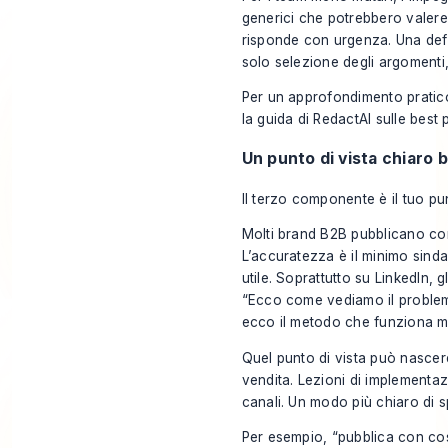
generici che potrebbero valer
risponde con urgenza. Una defi
solo selezione degli argomenti,
Per un approfondimento pratico
la guida di RedactAI sulle
best 
Un punto di vista chiaro 
Il terzo componente è il tuo pun
Molti brand B2B pubblicano co
L’accuratezza è il minimo sinda
utile. Soprattutto su LinkedIn, 
“Ecco come vediamo il problem
ecco il metodo che funziona me
Quel punto di vista può nascere 
vendita. Lezioni di implementazi
canali. Un modo più chiaro di 
Per esempio, “pubblica con cos