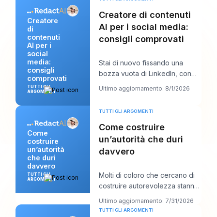
Creatore di contenuti
Creatore
AI per i social media:
di
contenuti
consigli comprovati
AI per i
social
media:
Stai di nuovo fissando una
consigli
bozza vuota di LinkedIn, con
comprovati
una chiamata con un cliente tra
TUTTI GLI
Ultimo aggiornamento: 8/1/2026
ARGOMENTI
dieci minuti
TUTTI GLI ARGOMENTI
Come costruire
Come
un’autorità che duri
costruire
un’autorità
davvero
che duri
davvero
Molti di coloro che cercano di
TUTTI GLI
ARGOMENTI
costruire autorevolezza stanno
facendo troppo della cosa
Ultimo aggiornamento: 7/31/2026
sbagliata. P
TUTTI GLI ARGOMENTI