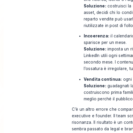
Soluzione:
costruisci la
asset, decidi chi lo cond
reparto vendite può usar
riutilizzate in post di fol
Incoerenza:
il calendari
sparisce per un mese.
Soluzione:
imposta un ri
LinkedIn utili ogni setti
secondo mese. I contenut
l’ossatura è irregolare, t
Vendita continua:
ogni 
Soluzione:
guadagnati la 
costruiscono prima famili
meglio perché il pubblico 
C’è un altro errore che compar
executive e founder. Il team s
risonanza. Il risultato è un cont
sembra passato da legal e brand