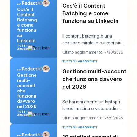
Cos’è il Content
Cos’è il
Batching e come
Content
Batching
funziona su LinkedIn
e come
funziona
su
Il content batching è una
LinkedIn
sessione mirata in cui crei più
TUTTI GLI
post LinkedIn in una volta sola,
ARGOMENTI
Ultimo aggiornamento: 7/30/2026
per poi p
TUTTI GLI ARGOMENTI
Gestione multi-account
Gestione
che funziona davvero
multi-
account
nel 2026
che
funziona
davvero
Se hai mai aperto un laptop il
nel 2026
lunedì mattina e visto dodici
TUTTI GLI
accessi, sei calendari clienti, tre
ARGOMENTI
Ultimo aggiornamento: 7/29/2026
voc
TUTTI GLI ARGOMENTI