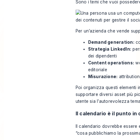
Sono i temi che vuoi posseder
Per un’azienda che vende suppo
Demand generation:
co
Strategia LinkedIn:
pers
dei dipendenti
Content operations:
wo
editoriale
Misurazione:
attribution
Poi organizza questi elementi i
supportare diversi asset più pic
utente sia l’autorevolezza tema
Il calendario è il punto in
Il calendario dovrebbe essere 
“cosa pubblichiamo la prossima