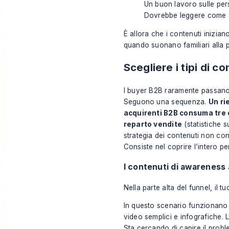
Un buon lavoro sulle pe
Dovrebbe leggere come ap
È allora che i contenuti inizi
quando suonano familiari alla p
Scegliere i tipi di c
I buyer B2B raramente passano d
Seguono una sequenza.
Un ri
acquirenti B2B consuma tre o
reparto vendite
(
statistiche 
strategia dei contenuti non cons
Consiste nel coprire l’intero p
I contenuti di awareness 
Nella parte alta del funnel, il
In questo scenario funzionano b
video semplici e infografiche.
Sta cercando di capire il probl