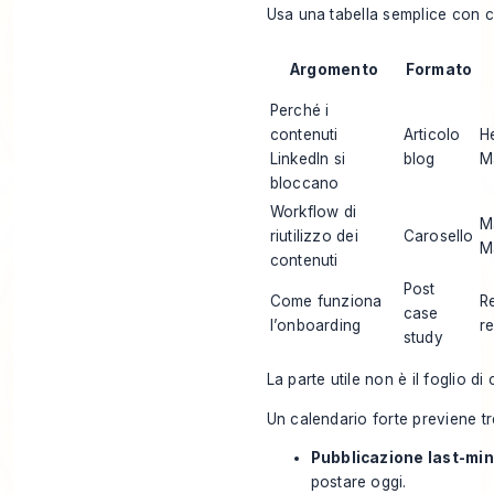
Usa una tabella semplice con 
Argomento
Formato
Perché i
contenuti
Articolo
H
LinkedIn si
blog
M
bloccano
Workflow di
M
riutilizzo dei
Carosello
M
contenuti
Post
Come funziona
R
case
l’onboarding
r
study
La parte utile non è il foglio di
Un calendario forte previene t
Pubblicazione last-min
postare oggi.