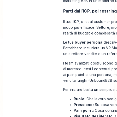
Parti dall’ICP, poi restrin
Il tuo
ICP
, o ideal customer prof
modo più efficace. Settore, mod
realtà di budget e complessità 
Le tue
buyer persona
descrivo
Potrebbero includere un VP Ma
un direttore vendite o un refe
I team avanzati costruiscono qu
di mercato, così i contenuti pos
ai pain point di una persona, mi
vendita lunghi (
UnboundB2B sul
Per iniziare basta un semplice 
Ruolo:
Che lavoro svol
Pressione:
Su cosa veng
Pain point:
Cosa continua
Risultato desiderato:
C