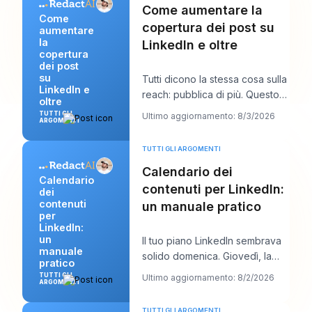
Come aumentare la
Come
copertura dei post su
aumentare
la
LinkedIn e oltre
copertura
dei post
su
Tutti dicono la stessa cosa sulla
LinkedIn e
reach: pubblica di più. Questo
oltre
consiglio sembra produttivo, ma
TUTTI GLI
Ultimo aggiornamento: 8/3/2026
ARGOMENTI
di
TUTTI GLI ARGOMENTI
Calendario dei
Calendario
contenuti per LinkedIn:
dei
contenuti
un manuale pratico
per
LinkedIn:
un
Il tuo piano LinkedIn sembrava
manuale
solido domenica. Giovedì, la
pratico
coda è vuota, l’aggancio che ti
TUTTI GLI
Ultimo aggiornamento: 8/2/2026
ARGOMENTI
piaceva
TUTTI GLI ARGOMENTI