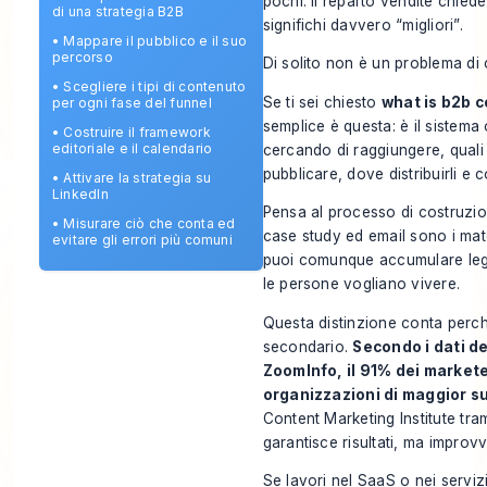
pochi. Il reparto vendite chied
di una strategia B2B
significhi davvero “migliori”.
•
Mappare il pubblico e il suo
percorso
Di solito non è un problema di 
•
Scegliere i tipi di contenuto
Se ti sei chiesto
what is b2b 
per ogni fase del funnel
semplice è questa: è il sistema o
•
Costruire il framework
editoriale e il calendario
cercando di raggiungere, quali 
pubblicare, dove distribuirli e
•
Attivare la strategia su
LinkedIn
Pensa al processo di costruzio
•
Misurare ciò che conta ed
case study ed email sono i mater
evitare gli errori più comuni
puoi comunque accumulare legn
le persone vogliano vivere.
Questa distinzione conta perch
secondario.
Secondo i dati de
ZoomInfo, il 91% dei markete
organizzazioni di maggior 
Content Marketing Institute tr
garantisce risultati, ma improv
Se lavori nel SaaS o nei serviz