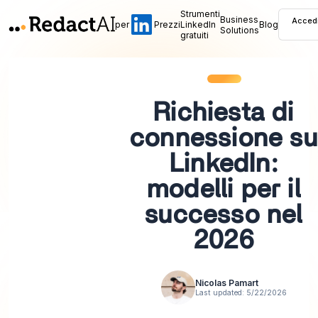
Strumenti
Business
Acced
per
Prezzi
LinkedIn
Blog
Solutions
gratuiti
Richiesta di
connessione su
LinkedIn:
modelli per il
successo nel
2026
Nicolas Pamart
Last updated:
5/22/2026