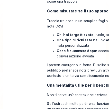
come una trappola.
Come misurare se il tuo approc
Traccia tre cose in un semplice foglio 
nota CRM:
Chi hai targettizzato:
ruolo, s
Che tipo di richiesta hai invia
nota personalizzata
Cosa è successo dopo:
accetta
conversazione avviata
I pattern emergono in fretta. Di solito 
pubblico preferisce note brevi, un altr
contesto e un terzo semplicemente no
Una mentalità utile per il benc
Non ti serve un’accettazione perfetta.
Se l’outreach molto pertinente funzio
un segmento performa costantemente m