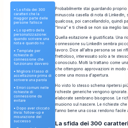
Probabilmente stai guardando proprio
•
La sfida dei 300
caratteri che la
minuscola casella di nota di LinkedIn, 
maggior parte delle
qualcosa, poi cancellandolo, quindi pa
persone fallisce
“Invia” e ti chiedi se non sia meglio la
•
Lo spettro della
personalizzazione:
Quella esitazione è giustificata. Una ri
quando scrivere una
nota e quando no
connessione su LinkedIn sembra picco
lavoro. Dice all’altra persona se sei ri
•
Template per
richieste di
frettoloso, interessato solo a te stes
connessione che
conosciuto. Molti la trattano come una
funzionano davvero
che ottengono approvazioni in modo c
•
Migliora il tasso di
come una mossa d’apertura.
accettazione prima di
scrivere una parola
Ho visto lo stesso schema ripetersi più
•
Errori comuni nelle
richieste generiche vengono ignorate. 
richieste di
connessione da
elaborate sembrano bisognose. Le rich
evitare
muoiono sul nascere. Le richieste che
•
Dopo aver cliccato
fanno bene una cosa: rendono facile 
Invia: follow-up e
misurazione del
successo
La sfida dei 300 caratteri