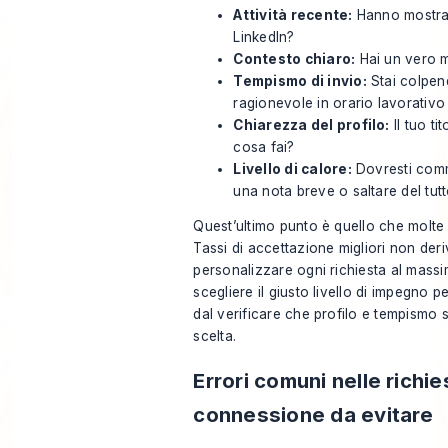
Attività recente:
Hanno mostrat
LinkedIn?
Contesto chiaro:
Hai un vero m
Tempismo di invio:
Stai colpen
ragionevole in orario lavorativo
Chiarezza del profilo:
Il tuo ti
cosa fai?
Livello di calore:
Dovresti comm
una nota breve o saltare del tutt
Quest’ultimo punto è quello che molte
Tassi di accettazione migliori non der
personalizzare ogni richiesta al mass
scegliere il giusto livello di impegno pe
dal verificare che profilo e tempismo 
scelta.
Errori comuni nelle richie
connessione da evitare