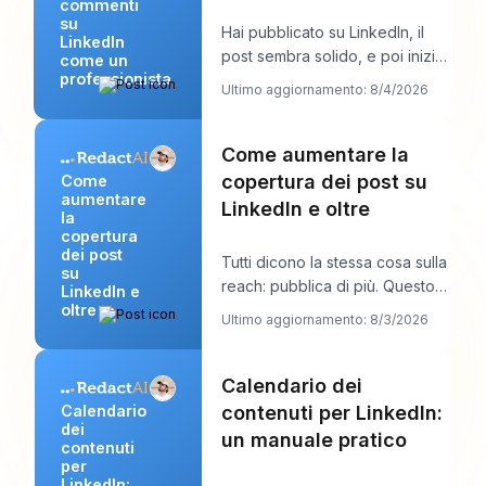
commenti
su
Hai pubblicato su LinkedIn, il
LinkedIn
post sembra solido, e poi inizia
come un
professionista
il lavoro vero. Appaiono alcuni
Ultimo aggiornamento: 8/4/2026
comm
Come aumentare la
copertura dei post su
Come
aumentare
LinkedIn e oltre
la
copertura
dei post
Tutti dicono la stessa cosa sulla
su
reach: pubblica di più. Questo
LinkedIn e
oltre
consiglio sembra produttivo, ma
Ultimo aggiornamento: 8/3/2026
di
Calendario dei
contenuti per LinkedIn:
Calendario
dei
un manuale pratico
contenuti
per
LinkedIn: