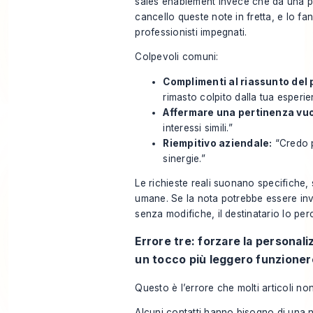
sales enablement invece che da una p
cancello queste note in fretta, e lo f
professionisti impegnati.
Colpevoli comuni:
Complimenti al riassunto del p
rimasto colpito dalla tua esperie
Affermare una pertinenza vuo
interessi simili.”
Riempitivo aziendale:
“Credo 
sinergie.”
Le richieste reali suonano specifiche, 
umane. Se la nota potrebbe essere in
senza modifiche, il destinatario lo per
Errore tre: forzare la personal
un tocco più leggero funzione
Questo è l’errore che molti articoli no
Alcuni contatti hanno bisogno di una n