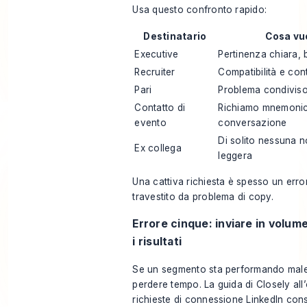
Usa questo confronto rapido:
Destinatario
Cosa vu
Executive
Pertinenza chiara, 
Recruiter
Compatibilità e con
Pari
Problema condiviso
Contatto di
Richiamo mnemonic
evento
conversazione
Di solito nessuna 
Ex collega
leggera
Una cattiva richiesta è spesso un error
travestito da problema di copy.
Errore cinque: inviare in volu
i risultati
Se un segmento sta performando male,
perdere tempo. La
guida di Closely all
richieste di connessione LinkedIn
consi