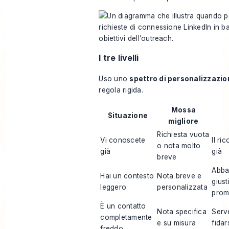
I tre livelli
Uso uno
spettro di personalizzazi
regola rigida.
Mossa
Situazione
migliore
Richiesta vuota
Vi conoscete
Il ri
o nota molto
già
già
breve
Abbas
Hai un contesto
Nota breve e
giust
leggero
personalizzata
prom
È un contatto
Nota specifica
Serv
completamente
e su misura
fidar
freddo