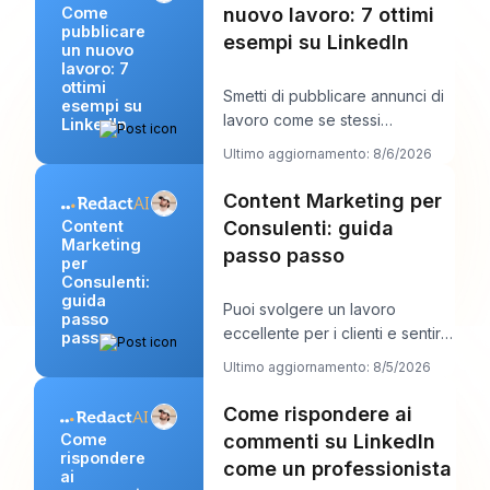
nuovo lavoro: 7 ottimi
Come
pubblicare
esempi su LinkedIn
un nuovo
lavoro: 7
ottimi
Smetti di pubblicare annunci di
esempi su
lavoro come se stessi
LinkedIn
compilando scartoffie e inizia a
Ultimo aggiornamento: 8/6/2026
scriverli com
Content Marketing per
Consulenti: guida
Content
Marketing
passo passo
per
Consulenti:
guida
Puoi svolgere un lavoro
passo
eccellente per i clienti e sentirti
passo
comunque stranamente
Ultimo aggiornamento: 8/5/2026
invisibile online.
Come rispondere ai
commenti su LinkedIn
Come
rispondere
come un professionista
ai