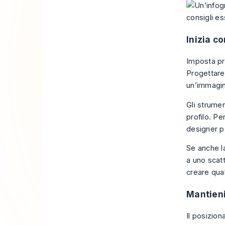
Inizia co
Imposta pr
Progettare 
un’immagin
Gli strumen
profilo. Pe
designer p
Se anche l
a uno scat
creare qual
Mantieni
Il posizion