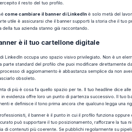
ercepito il resto del tuo profilo.
hé
come cambiare il banner di LinkedIn
è solo metà del lavoro
arte utile è assicurarsi che il banner supporti la storia che il tuo pr
a della tua azienda stanno già raccontando.
banner è il tuo cartellone digitale
di LinkedIn occupa uno spazio visivo privilegiato. Non è un ele
na parte standard del profilo che puoi modificare direttamente da
 il processo di aggiornamento è abbastanza semplice da non av
asciarlo obsoleto.
ta di più è cosa fa quello spazio per te. Il tuo headline dice all
in evidenza offre loro un punto di partenza successivo. Il tuo b
enti e definisce il tono prima ancora che qualcuno legga una rig
rofessionisti, il banner è il punto in cui il profilo funziona oppur
urato può supportare il tuo posizionamento, rafforzare la tua ni
ia di contenuti più coerente. Se pubblichi regolarmente su pipelin