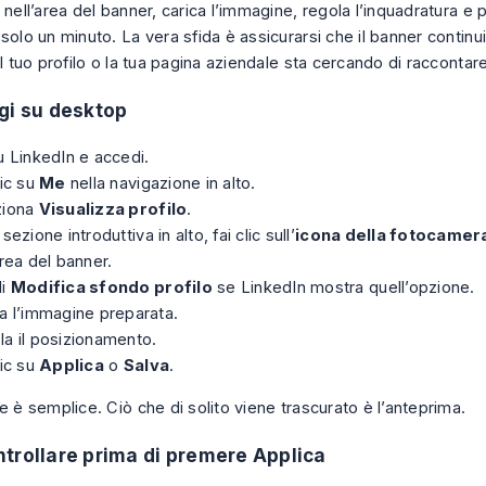
 nell’area del banner, carica l’immagine, regola l’inquadratura e po
solo un minuto. La vera sfida è assicurarsi che il banner continu
il tuo profilo o la tua pagina aziendale sta cercando di raccontare
gi su desktop
u LinkedIn e accedi.
lic su
Me
nella navigazione in alto.
ziona
Visualizza profilo
.
 sezione introduttiva in alto, fai clic sull’
icona della fotocamera
area del banner.
li
Modifica sfondo profilo
se LinkedIn mostra quell’opzione.
a l’immagine preparata.
a il posizionamento.
lic su
Applica
o
Salva
.
e è semplice. Ciò che di solito viene trascurato è l’anteprima.
trollare prima di premere Applica