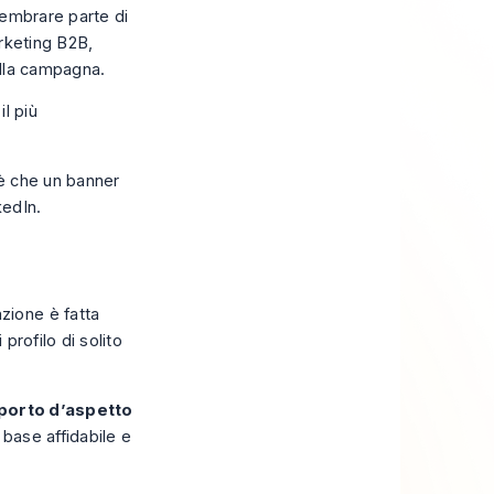
sembrare parte di
arketing B2B
,
ella campagna.
l più
 è che un banner
kedIn.
zione è fatta
profilo di solito
porto d’aspetto
a base affidabile e