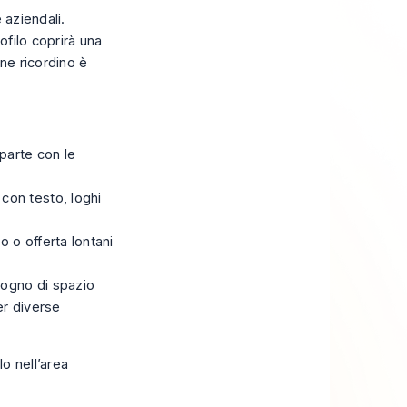
 aziendali.
ofilo coprirà una
one ricordino è
 parte con le
con testo, loghi
o o offerta lontani
isogno di spazio
er diverse
lo nell’area