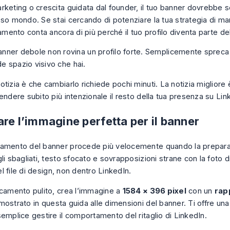
rketing o crescita guidata dal founder, il tuo banner dovrebbe 
sso mondo. Se stai cercando di
potenziare la tua strategia di m
eamento conta ancora di più perché il tuo profilo diventa parte d
nner debole non rovina un profilo forte. Semplicemente spreca i
e spazio visivo che hai.
tizia è che cambiarlo richiede pochi minuti. La notizia migliore
endere subito più intenzionale il resto della tua presenza su Lin
re l’immagine perfetta per il banner
amento del banner procede più velocemente quando la prepara
li sbagliati, testo sfocato e sovrapposizioni strane con la foto di 
 file di design, non dentro LinkedIn.
icamento pulito, crea l’immagine a
1584 × 396 pixel
con un
rap
mostrato in questa
guida alle dimensioni del banner
. Ti offre un
emplice gestire il comportamento del ritaglio di LinkedIn.