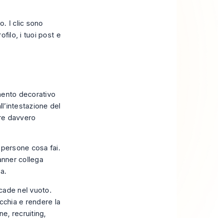
. I clic sono
ofilo, i tuoi post e
mento decorativo
ll’intestazione del
ere davvero
e persone cosa fai.
anner collega
a.
e cade nel vuoto.
cchia e rendere la
e, recruiting,