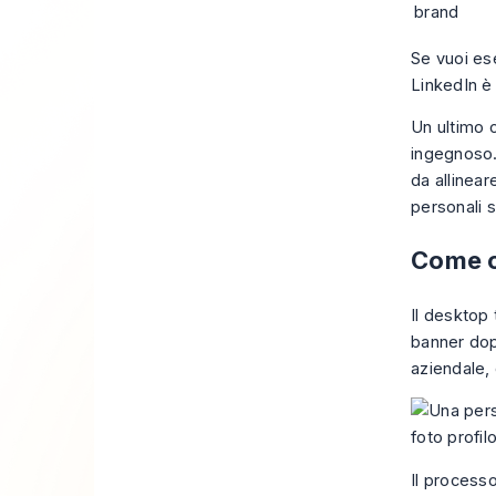
brand
Se vuoi es
LinkedIn
è 
Un ultimo 
ingegnoso. 
da allinear
personali s
Come c
Il desktop 
banner dop
aziendale, 
Il processo