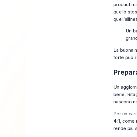
product ma
quello ste
quell’allin
Un ba
grand
La buona no
forte può r
Prepara
Un aggiorn
bene. Ritag
nascono nel
Per un car
4:1
, come 
rende più s