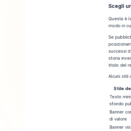
Scegli u
Questa è la
modo in cui
Se pubblic
posizionam
successi de
storia inve
titolo del 
Alcuni stil
Stile d
Testo min
sfondo pul
Banner co
di valore
Banner vis