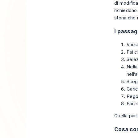
di modifica
richiedono 
storia che 
I passag
Vai s
Fai c
Sele
Nella
nell’
Sceg
Caric
Regol
Fai c
Quella part
Cosa con