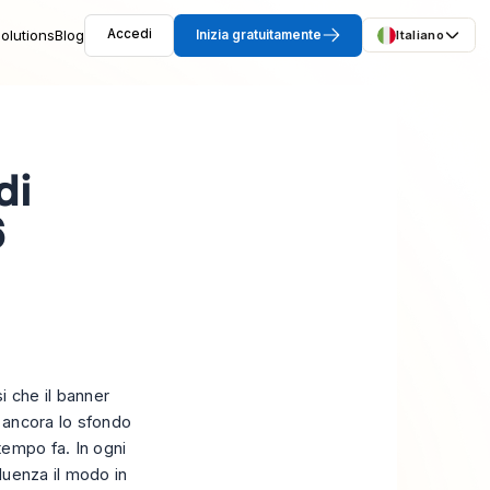
olutions
Blog
Accedi
Inizia gratuitamente
Italiano
di
6
i che il banner
è ancora lo sfondo
tempo fa. In ogni
fluenza il modo in