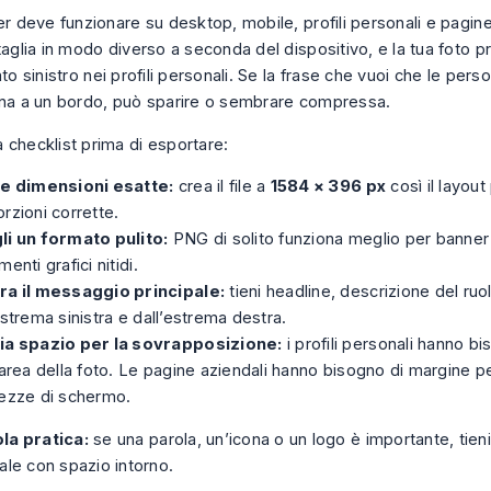
er deve funzionare su desktop, mobile, profili personali e pagine
taglia in modo diverso a seconda del dispositivo, e la tua foto pr
ato sinistro nei profili personali. Se la frase che vuoi che le pers
ina a un bordo, può sparire o sembrare compressa.
 checklist prima di esportare:
le dimensioni esatte:
crea il file a
1584 × 396 px
così il layout
rzioni corrette.
li un formato pulito:
PNG di solito funziona meglio per banner 
menti grafici nitidi.
ra il messaggio principale:
tieni headline, descrizione del ruol
estrema sinistra e dall’estrema destra.
ia spazio per la sovrapposizione:
i profili personali hanno b
’area della foto. Le pagine aziendali hanno bisogno di margine p
hezze di schermo.
la pratica:
se una parola, un’icona o un logo è importante, tieni
ale con spazio intorno.