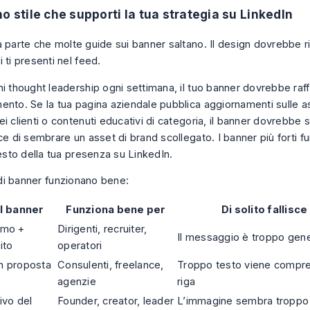
no stile che supporti la tua strategia su LinkedIn
 parte che molte guide sui banner saltano. Il design dovrebbe ri
 ti presenti nel feed.
hi thought leadership ogni settimana, il tuo banner dovrebbe raf
ento. Se la tua pagina aziendale pubblica aggiornamenti sulle a
i clienti o contenuti educativi di categoria, il banner dovrebbe 
ce di sembrare un asset di brand scollegato. I banner più forti f
resto della tua presenza su LinkedIn.
i di banner funzionano bene:
el banner
Funziona bene per
Di solito fallisc
imo +
Dirigenti, recruiter,
Il messaggio è troppo gen
ito
operatori
n proposta
Consulenti, freelance,
Troppo testo viene compre
agenzie
riga
ivo del
Founder, creator, leader
L’immagine sembra troppo