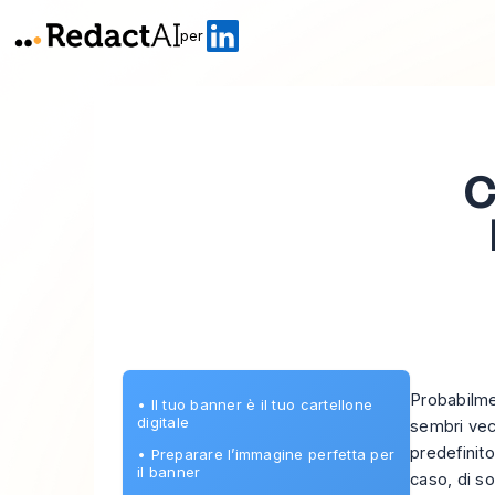
per
C
Probabilme
•
Il tuo banner è il tuo cartellone
digitale
sembri vecc
predefinito
•
Preparare l’immagine perfetta per
il banner
caso, di so