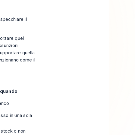
specchiare il
forzare quel
ssunzioni,
supportare quella
unzionano come il
e quando
erico
sso in una sola
 stock o non