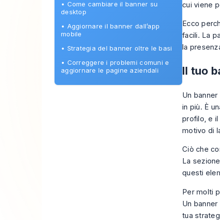
•
Come cambiare il banner su
cui viene p
desktop
Ecco perc
•
Aggiornare il banner dall’app
mobile
facili. La p
la presenz
•
Strategia del banner oltre le basi
•
Correggere i problemi comuni e
Il tuo 
aggiornare le pagine aziendali
Un banner 
in più. È u
profilo, e
motivo di l
Ciò che con
La sezione 
questi elem
Per molti p
Un banner c
tua strateg