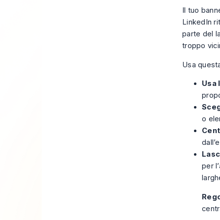
Il tuo bann
LinkedIn ri
parte del l
troppo vic
Usa questa
Usa 
propo
Sceg
o ele
Cent
dall’
Lasc
per l
larg
Rego
centr