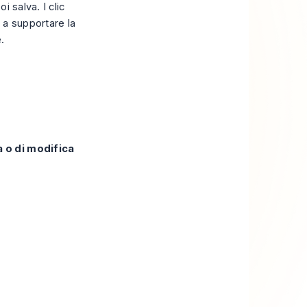
i salva. I clic
i a supportare la
.
 o di modifica