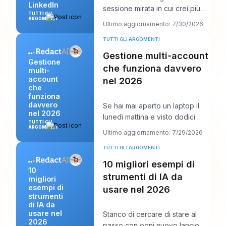
LinkedIn
sessione mirata in cui crei più
TUTTI GLI
post LinkedIn in una volta sola,
ARGOMENTI
Ultimo aggiornamento: 7/30/2026
per poi p
TUTTI GLI ARGOMENTI
Gestione multi-account
Gestione
che funziona davvero
multi-
account
nel 2026
che
funziona
davvero
Se hai mai aperto un laptop il
nel 2026
lunedì mattina e visto dodici
TUTTI GLI
accessi, sei calendari clienti, tre
ARGOMENTI
Ultimo aggiornamento: 7/29/2026
voc
TUTTI GLI ARGOMENTI
10 migliori esempi di
10
strumenti di IA da
migliori
esempi di
usare nel 2026
strumenti
di IA da
usare nel
Stanco di cercare di stare al
2026
passo con ogni nuovo lancio di