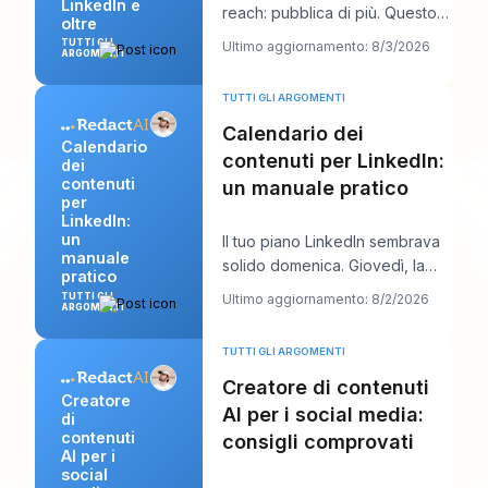
LinkedIn e
reach: pubblica di più. Questo
oltre
consiglio sembra produttivo, ma
TUTTI GLI
Ultimo aggiornamento: 8/3/2026
ARGOMENTI
di
TUTTI GLI ARGOMENTI
Calendario dei
Calendario
contenuti per LinkedIn:
dei
contenuti
un manuale pratico
per
LinkedIn:
un
Il tuo piano LinkedIn sembrava
manuale
solido domenica. Giovedì, la
pratico
coda è vuota, l’aggancio che ti
TUTTI GLI
Ultimo aggiornamento: 8/2/2026
ARGOMENTI
piaceva
TUTTI GLI ARGOMENTI
Creatore di contenuti
Creatore
AI per i social media:
di
contenuti
consigli comprovati
AI per i
social