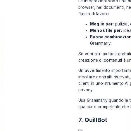
Le integrazioni sono una del
browser, nei documenti, nell
flusso di lavoro.
Meglio per:
pulizia,
Meno utile per:
idea
Buona combinazion
Grammarly.
Se vuoi altri aiutanti gratui
creazione di contenuti
è un
Un avvertimento importante
incollare contratti riservat
clienti in uno strumento AI 
privacy.
Usa
Grammarly
quando le t
qualcuno competente che h
7. QuillBot