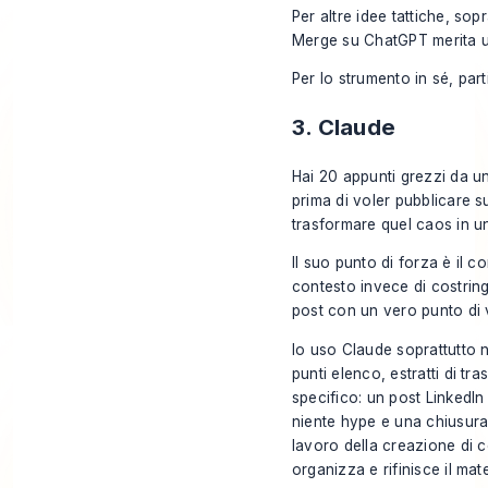
Per altre idee tattiche, sop
Merge su ChatGPT
merita u
Per lo strumento in sé, par
3. Claude
Hai 20 appunti grezzi da u
prima di voler pubblicare su
trasformare quel caos in 
Il suo punto di forza è il c
contesto invece di costrin
post con un vero punto di 
Io uso Claude soprattutto ne
punti elenco, estratti di t
specifico: un post LinkedIn
niente hype e una chiusura
lavoro della
creazione di c
organizza e rifinisce il mat