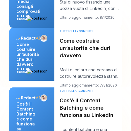
media:
Stai di nuovo fissando una
consigli
bozza vuota di LinkedIn, con
comprovati
una chiamata con un cliente tra
TUTTI GLI
Ultimo aggiornamento: 8/1/2026
ARGOMENTI
dieci minuti
TUTTI GLI ARGOMENTI
Come costruire
Come
un’autorità che duri
costruire
un’autorità
davvero
che duri
davvero
Molti di coloro che cercano di
TUTTI GLI
ARGOMENTI
costruire autorevolezza stanno
facendo troppo della cosa
Ultimo aggiornamento: 7/31/2026
sbagliata. P
TUTTI GLI ARGOMENTI
Cos’è il Content
Cos’è il
Batching e come
Content
Batching
funziona su LinkedIn
e come
funziona
su
Il content batching è una