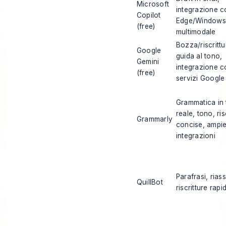
Microsoft
integrazione c
Copilot
Edge/Windows,
(free)
multimodale
Bozza/riscrittu
Google
guida al tono,
Gemini
integrazione c
(free)
servizi Google
Grammatica in
reale, tono, ris
Grammarly
concise, ampi
integrazioni
Parafrasi, rias
QuillBot
riscritture rapi