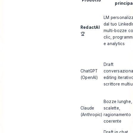
Prodotto
principa
LM personaliz
dal tuo LinkedI
RedactAI
multi-bozze co
🏆
clic, program
e analytics
Draft
ChatGPT
conversaziona
(OpenAI)
editing iterativ
scrittore multi
Bozze lunghe,
Claude
scalette,
(Anthropic)
ragionamento
coerente
Draft in chat,