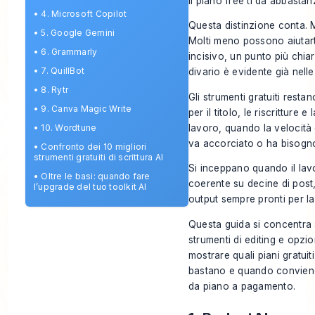
il piano free ti dà abbastan
•
4. Microsoft Copilot
Questa distinzione conta. 
•
5. Google Gemini
Molti meno possono aiutart
•
6. Grammarly
incisivo, un punto più chi
•
7. QuillBot
divario è evidente già nell
•
8. Rytr
Gli strumenti gratuiti restan
•
9. Canva Magic Write
per il titolo, le riscritture e
lavoro, quando la velocità 
•
10. Wordtune
va accorciato o ha bisogno 
•
Confronto dei 10 migliori
strumenti gratuiti di scrittura AI
Si inceppano quando il lav
•
Oltre le basi: quando fare
coerente su decine di post
l’upgrade del tuo toolkit AI
output sempre pronti per la
Questa guida si concentra 
strumenti di editing e opzi
mostrare quali piani gratui
bastano e quando conviene 
da piano a pagamento.