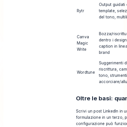
Output guidati
Rytr
template, sele
del tono, multi
Bozza/riscrittu
Canva
dentro i design
Magic
caption in linea
Write
brand
Suggerimenti d
riscrittura, cam
Wordtune
tono, strument
accorciare/all
Oltre le basi: qua
Scrivi un post LinkedIn in un
formulazione in un terzo, p
configurazione può funzion