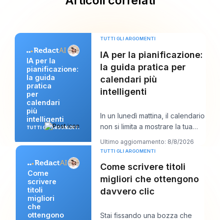
Articoli correlati
TUTTI GLI ARGOMENTI
IA per la pianificazione:
IA per la
la guida pratica per
pianificazione:
la guida
calendari più
pratica
intelligenti
per
calendari
più
In un lunedì mattina, il calendario
intelligenti
non si limita a mostrare la tua
TUTTI GLI ARGOMENTI
giornata. Inizia a negoziare con
Ultimo aggiornamento: 8/8/2026
TUTTI GLI ARGOMENTI
Come scrivere titoli
Come
migliori che ottengono
scrivere
titoli
davvero clic
migliori
che
ottengono
Stai fissando una bozza che