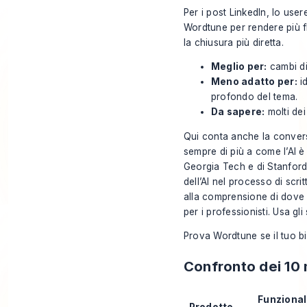
Per i post LinkedIn, lo user
Wordtune per rendere più fl
la chiusura più diretta.
Meglio per:
cambi di 
Meno adatto per:
id
profondo del tema.
Da sapere:
molti dei
Qui conta anche la convers
sempre di più a come l’AI è 
Georgia Tech e di Stanford
dell’AI nel processo di scri
alla comprensione di dove e
per i professionisti. Usa gl
Prova
Wordtune
se il tuo b
Confronto dei 10 m
Funzional