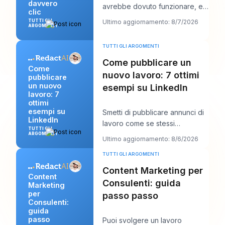
davvero
avrebbe dovuto funzionare, e il
clic
titolo è probabilmente la prima
TUTTI GLI
Ultimo aggiornamento: 8/7/2026
ARGOMENTI
cosa che
TUTTI GLI ARGOMENTI
Come pubblicare un
Come
nuovo lavoro: 7 ottimi
pubblicare
un nuovo
esempi su LinkedIn
lavoro: 7
ottimi
esempi su
Smetti di pubblicare annunci di
LinkedIn
lavoro come se stessi
TUTTI GLI
compilando scartoffie e inizia a
ARGOMENTI
Ultimo aggiornamento: 8/6/2026
scriverli com
TUTTI GLI ARGOMENTI
Content Marketing per
Content
Consulenti: guida
Marketing
per
passo passo
Consulenti:
guida
passo
Puoi svolgere un lavoro