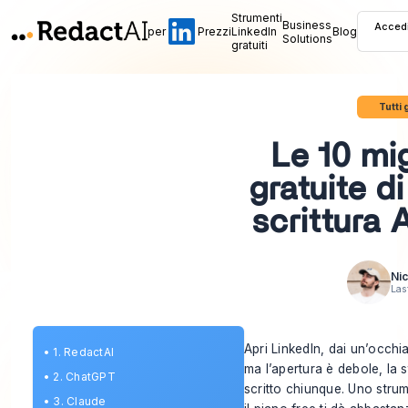
Strumenti
Business
Acced
per
Prezzi
LinkedIn
Blog
Solutions
gratuiti
Tutti 
Le 10 mig
gratuite d
scrittura 
Nic
Las
Apri LinkedIn, dai un’occhia
•
1. RedactAI
ma l’apertura è debole, la
•
2. ChatGPT
scritto chiunque. Uno strume
•
3. Claude