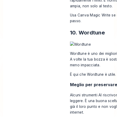
rapidamente i limiti. È nor
ampia, non solo al testo.
Usa
Canva Magic Write
se 
passo.
10. Wordtune
Wordtune è uno dei migliori 
A volte la tua bozza è sos
meno impacciata.
È qui che Wordtune è utile. 
Meglio per preservare
Alcuni strumenti AI riscriv
leggere. È una buona scelt
già il loro punto e non vog
internet.