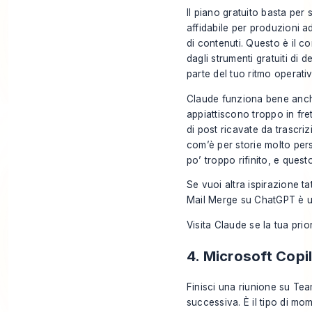
Il piano gratuito basta per 
affidabile per produzioni a
di contenuti. Questo è il 
dagli strumenti gratuiti di d
parte del tuo ritmo operati
Claude funziona bene anche 
appiattiscono troppo in fre
di post ricavate da trascriz
com’è per storie molto pers
po’ troppo rifinito, e quest
Se vuoi altra ispirazione tat
Mail Merge su ChatGPT
è u
Visita
Claude
se la tua prio
4. Microsoft Copi
Finisci una riunione su Team
successiva. È il tipo di mo