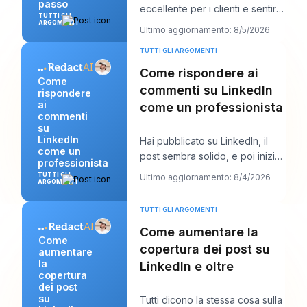
passo
eccellente per i clienti e sentirti
TUTTI GLI
comunque stranamente
ARGOMENTI
Ultimo aggiornamento: 8/5/2026
invisibile online.
TUTTI GLI ARGOMENTI
Come rispondere ai
Come
commenti su LinkedIn
rispondere
ai
come un professionista
commenti
su
LinkedIn
Hai pubblicato su LinkedIn, il
come un
post sembra solido, e poi inizia
professionista
il lavoro vero. Appaiono alcuni
TUTTI GLI
Ultimo aggiornamento: 8/4/2026
ARGOMENTI
comm
TUTTI GLI ARGOMENTI
Come aumentare la
Come
copertura dei post su
aumentare
la
LinkedIn e oltre
copertura
dei post
su
Tutti dicono la stessa cosa sulla