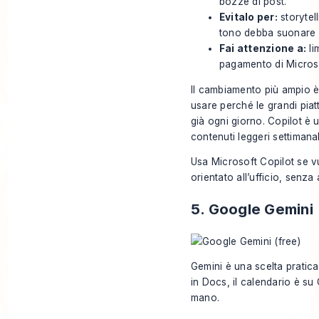
bozze di post.
Evitalo per:
storytell
tono debba suonare 
Fai attenzione a:
li
pagamento di Microsof
Il cambiamento più ampio è 
usare perché le grandi pia
già ogni giorno. Copilot è 
contenuti leggeri settimanali
Usa
Microsoft Copilot
se vu
orientato all’ufficio, senza
5. Google Gemini
Gemini è una scelta pratica
in Docs, il calendario è s
mano.