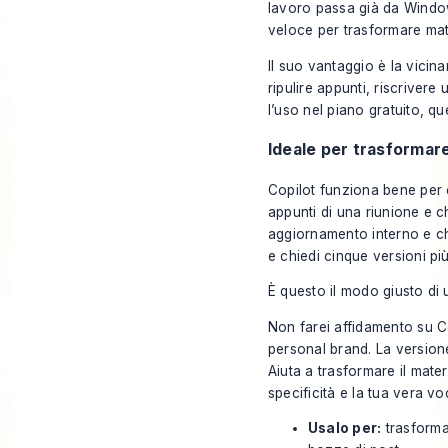
lavoro passa già da Window
veloce per trasformare mate
Il suo vantaggio è la vicina
ripulire appunti, riscriver
l’uso nel piano gratuito, que
Ideale per trasformare 
Copilot funziona bene per co
appunti di una riunione e c
aggiornamento interno e chi
e chiedi cinque versioni pi
È questo il modo giusto di 
Non farei affidamento su Co
personal brand. La versione
Aiuta a trasformare il mat
specificità e la tua vera vo
Usalo per:
trasformar