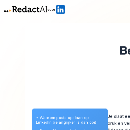
voor
B
Je slaat e
•
Waarom posts opslaan op
LinkedIn belangrijker is dan ooit
druk en ver