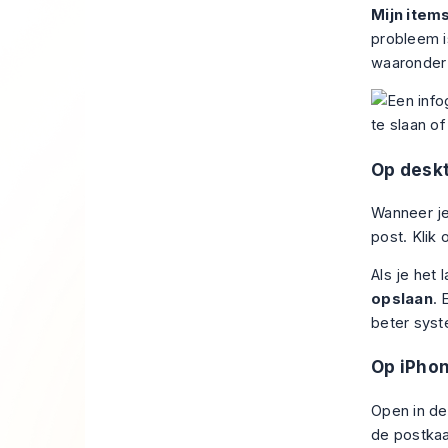
Mijn item
probleem i
waaronder 
Op desk
Wanneer je
post. Klik
Als je het 
opslaan
. 
beter syst
Op iPho
Open in de
de postkaa