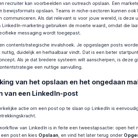
en recruiter kan voorbeelden van outreach opslaan. Een market
en bewijsformats opslaan. Teams in niche-sectoren kunnen ook
 communiceren. Als dat relevant is voor jouw wereld, is deze u
n LinkedIn-marketing gebruiken
de moeite waard, omdat die laa
ecifieke messaging wordt toegepast.
een contentstrategische invalshoek. Je opgeslagen posts word
nuttig, duidelijk en herhaalbaar vindt. Dat is een beter startpun
oncept. Als je dat bredere systeem wilt aanscherpen, is deze g
ontentstrategie
een nuttige aanvulling.
king van het opslaan en het ongedaan ma
n van een LinkedIn-post
kelijke actie om een post op te slaan op LinkedIn is eenvoudig
ntrekkingskracht.
workflow van LinkedIn is in feite een tweestapsactie: open het
 een post en kies
Opslaan
, en vind het later terug onder
Opges