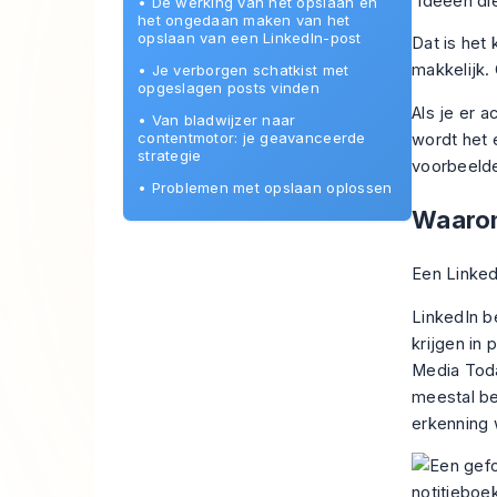
“ideeën di
•
De werking van het opslaan en
het ongedaan maken van het
opslaan van een LinkedIn-post
Dat is het
makkelijk.
•
Je verborgen schatkist met
opgeslagen posts vinden
Als je er 
•
Van bladwijzer naar
contentmotor: je geavanceerde
wordt het 
strategie
voorbeelde
•
Problemen met opslaan oplossen
Waarom
Een Linked
LinkedIn b
krijgen in
Media Toda
meestal be
erkenning 