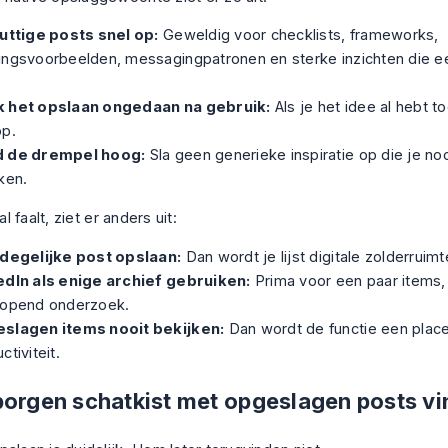
nuttige posts snel op:
Geweldig voor checklists, frameworks,
ingsvoorbeelden, messagingpatronen en sterke inzichten die e
 het opslaan ongedaan na gebruik:
Als je het idee al hebt t
op.
 de drempel hoog:
Sla geen generieke inspiratie op die je no
ken.
 faalt, ziet er anders uit:
 degelijke post opslaan:
Dan wordt je lijst digitale zolderruimt
edIn als enige archief gebruiken:
Prima voor een paar items,
lopend onderzoek.
slagen items nooit bekijken:
Dan wordt de functie een plac
ctiviteit.
borgen schatkist met opgeslagen posts v