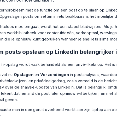
e ik ooit nog moet gebruiken”.
 kernprobleem met de functie om een post op te slaan op Linked
 Opgeslagen posts omzetten in iets bruikbaars is het moeilijke d
achteloos mee omgaat, wordt het een stapel bladwijzers. Als je 
een werkbibliotheek voor contentideeën, verkooptaal, wervings
n die je opnieuw kunt gebruiken wanneer je snel iets slims moe
 posts opslaan op LinkedIn belangrijker i
In-opslag wordt vaak behandeld als een privé-likeknop. Het is n
evat nu
Opslagen
en
Verzendingen
in postanalyses, waardoo
 privébladwijzer- en privédeelgedrag, zoals vermeld in
de bericht
y over de analyse-update van LinkedIn
. Dat is belangrijk, om
tekent dat iemand de post later opnieuw wil bekijken, en niet al
wil geven.