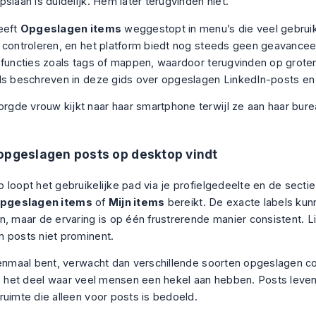
slaan is duidelijk. Hem later terugvinden niet.
eeft
Opgeslagen items
weggestopt in menu’s die veel gebruik
 controleren, en het platform biedt nog steeds geen geavance
efuncties zoals tags of mappen, waardoor terugvinden op groter
ls beschreven in deze
gids over opgeslagen LinkedIn-posts en
opgeslagen posts op desktop vindt
 loopt het gebruikelijke pad via je profielgedeelte en de secti
pgeslagen items
of
Mijn items
bereikt. De exacte labels kun
n, maar de ervaring is op één frustrerende manier consistent. L
 posts niet prominent.
eenmaal bent, verwacht dan verschillende soorten opgeslagen c
is het deel waar veel mensen een hekel aan hebben. Posts leven n
ruimte die alleen voor posts is bedoeld.