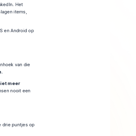
nkedIn
. Het
lagen items,
enhoek van die
n
.
niet meer
nsen nooit een
 drie puntjes op