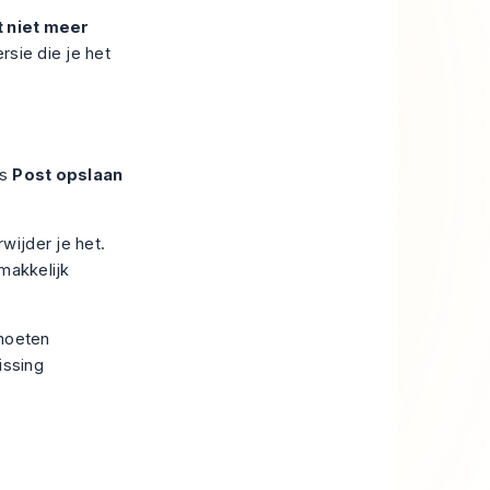
 niet meer
ersie die je het
es
Post opslaan
wijder je het.
makkelijk
 moeten
issing