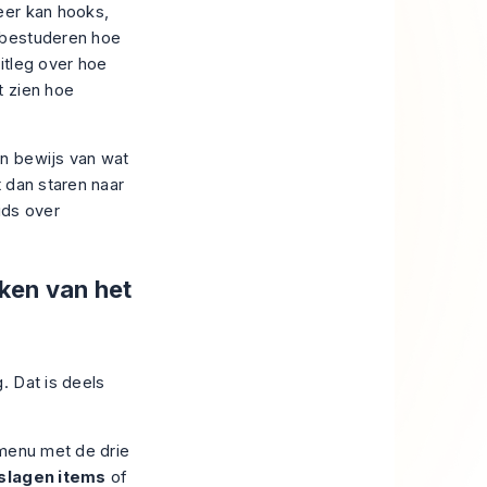
eer kan hooks,
 bestuderen hoe
itleg over
hoe
t zien hoe
en bewijs van wat
t dan staren naar
ids over
ken van het
. Dat is deels
 menu met de drie
lagen items
of