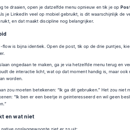
ug te draaien, open je datzelfde menu opnieuw en tik je op
Post
Als je LinkedIn veel op mobiel gebruikt, is dit waarschijnlijk de v
uikt, en dat maakt discipline nog belangrijker.
oid
flow is bijna identiek. Open de post, tik op de drie puntjes, ki
er.
laan ongedaan te maken, ga je via hetzelfde menu terug en ver
oudt de interactie licht, wat op dat moment handig is, maar ook 
kan worden.
an zou moeten betekenen: “Ik ga dit gebruiken.” Het zou niet
enen: “Ik ben er een beetje in geïnteresseerd en wil geen besl
n.”
t en wat niet
native opslaggewoonte ziet er zo uit: