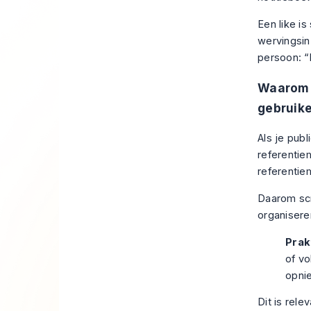
Een like i
wervingsin
persoon: “H
Waarom d
gebruik
Als je pub
referentie
referentie
Daarom scr
organisere
Prak
of vo
opnie
Dit is rele