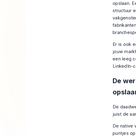
opslaan. E
structuur 
vakgenoten
fabrikante
branchesp
Er is ook 
jouw markt 
een leeg c
LinkedIn-c
De wer
opslaa
De daadwer
juist de aa
De native 
puntjes op