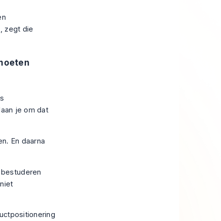
en
, zegt die
 moeten
ls
laan je om dat
en. En daarna
, bestuderen
niet
ductpositionering