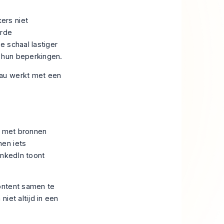
ers niet
erde
e schaal lastiger
 hun beperkingen
.
e met bronnen
nen iets
inkedIn toont
ontent samen te
iet altijd in een