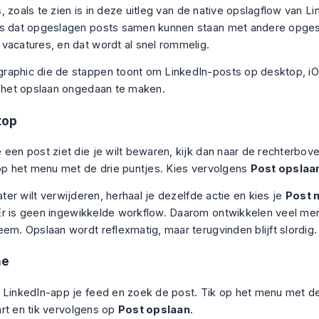
s
, zoals te zien is in deze
uitleg van de native opslagflow van Li
s dat opgeslagen posts samen kunnen staan met andere opges
vacatures, en dat wordt al snel rommelig.
top
 een post ziet die je wilt bewaren, kijk dan naar de rechterbov
 op het menu met de drie puntjes. Kies vervolgens
Post opslaa
later wilt verwijderen, herhaal je dezelfde actie en kies je
Post 
Er is geen ingewikkelde workflow. Daarom ontwikkelen veel me
eem. Opslaan wordt reflexmatig, maar terugvinden blijft slordig.
ne
 LinkedIn-app je feed en zoek de post. Tik op het menu met de
rt en tik vervolgens op
Post opslaan
.