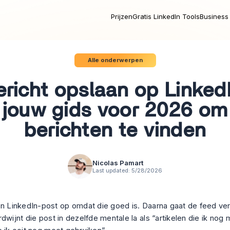
Prijzen
Gratis LinkedIn Tools
Business 
Alle onderwerpen
ericht opslaan op LinkedI
jouw gids voor 2026 om
berichten te vinden
Nicolas Pamart
Last updated:
5/28/2026
en LinkedIn-post op omdat die goed is. Daarna gaat de feed ver
dwijnt die post in dezelfde mentale la als “artikelen die ik nog