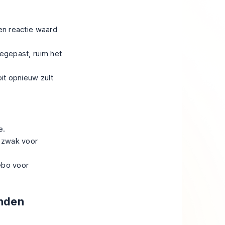
en reactie waard
oegepast, ruim het
oit opnieuw zult
e.
 zwak voor
ebo voor
inden