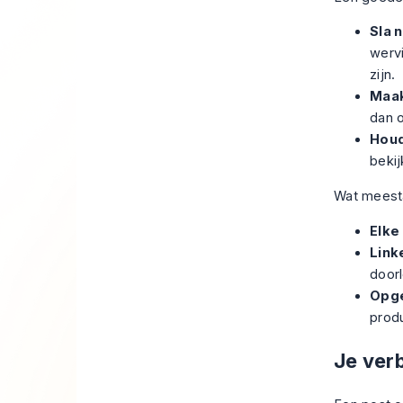
Sla 
werv
zijn.
Maak
dan 
Houd
bekij
Wat meestal
Elke
Link
door
Opge
produ
Je ver