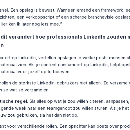
s snel. Een opslag is bewust. Wanneer iemand een framework, e
zichten, een verkoopscript of een scherpe branchevisie opslaat
ier kan ik later nog iets mee.”
it verandert hoe professionals LinkedIn zouden
en
liceert op LinkedIn, vertellen opslagen je welke posts mensen a
materiaal zien. Als je content consumeert op LinkedIn, helpt ops
materiaal voor jezelf op te bouwen.
ollen de sterkste LinkedIn-gebruikers niet alleen. Ze verzamel
n ze wat ze verzamelen.
tische regel:
Sla alles op wat je zou willen citeren, aanpassen
lgende week naar een teamgenoot zou willen sturen. Als je het 
uw zou gebruiken, sla het dan niet op.
vant voor verschillende rollen. Een oprichter kan posts over pro