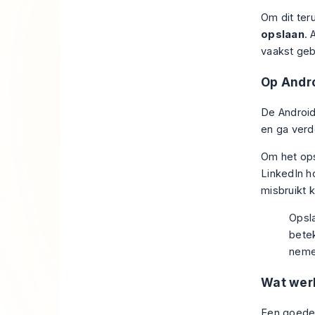
Om dit ter
opslaan
. 
vaakst gebr
Op Andr
De Android-
en ga verd
Om het ops
LinkedIn h
misbruikt 
Opsla
betek
neme
Wat werk
Een goede 