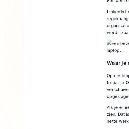
Een post op
LinkedIn h
regelmatig
organisati
wordt, zoa
Waar je 
Op desktop
totdat je
O
verschuive
opgeslagen
Als je er 
zien. Dat 
nette werk