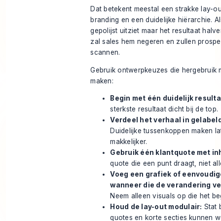
Dat betekent meestal een strakke lay-ou
branding en een duidelijke hiërarchie. A
gepolijst uitziet maar het resultaat halv
zal sales hem negeren en zullen prospe
scannen.
Gebruik ontwerpkeuzes die hergebruik m
maken:
Begin met één duidelijk resulta
sterkste resultaat dicht bij de top.
Verdeel het verhaal in gelabel
Duidelijke tussenkoppen maken lat
makkelijker.
Gebruik één klantquote met in
quote die een punt draagt, niet all
Voeg een grafiek of eenvoudige
wanneer die de verandering ver
Neem alleen visuals op die het be
Houd de lay-out modulair:
Stat 
quotes en korte secties kunnen 