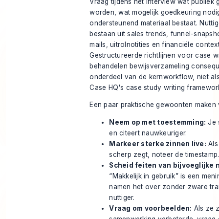
Vraag tijdens het interview wat publiek
worden, wat mogelijk goedkeuring nodig
ondersteunend materiaal bestaat. Nuttig
bestaan uit sales trends, funnel-snapsho
mails, uitrolnotities en financiële context
Gestructureerde richtlijnen voor case wr
behandelen bewijsverzameling consequ
onderdeel van de kernworkflow, niet als
Case HQ's
case study writing framewor
Een paar praktische gewoonten maken v
Neem op met toestemming:
Je s
en citeert nauwkeuriger.
Markeer sterke zinnen live:
Als 
scherp zegt, noteer de timestamp
Scheid feiten van bijvoeglijk
“Makkelijk in gebruik” is een men
namen het over zonder zware trai
nuttiger.
Vraag om voorbeelden:
Als ze 
samenwerking verbeterde, vraag 