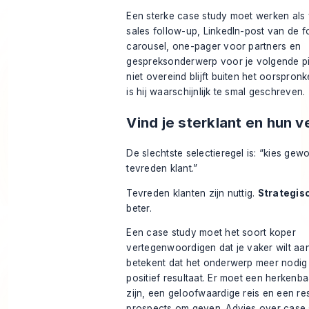
Een sterke case study moet werken als
sales follow-up, LinkedIn-post van de f
carousel, one-pager voor partners en
gespreksonderwerp voor je volgende pit
niet overeind blijft buiten het oorspron
is hij waarschijnlijk te smal geschreven.
Vind je sterklant en hun v
De slechtste selectieregel is: “kies ge
tevreden klant.”
Tevreden klanten zijn nuttig.
Strategis
beter.
Een case study moet het soort koper
vertegenwoordigen dat je vaker wilt aa
betekent dat het onderwerp meer nodig
positief resultaat. Er moet een herkenb
zijn, een geloofwaardige reis en een res
prospects om geven. Advies over case 