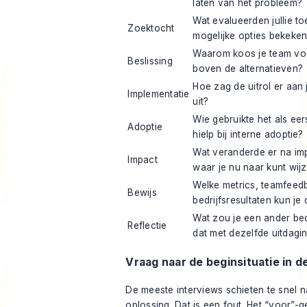
laten van het probleem?
Wat evalueerden jullie toe
Zoektocht
mogelijke opties bekeke
Waarom koos je team vo
Beslissing
boven de alternatieven?
Hoe zag de uitrol er aan j
Implementatie
uit?
Wie gebruikte het als eer
Adoptie
hielp bij interne adoptie?
Wat veranderde er na im
Impact
waar je nu naar kunt wij
Welke metrics, teamfeed
Bewijs
bedrijfsresultaten kun je
Wat zou je een ander bedr
Reflectie
dat met dezelfde uitdagin
Vraag naar de beginsituatie in de
De meeste interviews schieten te snel n
oplossing. Dat is een fout. Het “voor”-g