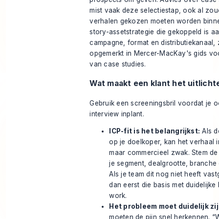
mist vaak deze selectiestap, ook al zou
verhalen gekozen moeten worden binn
story-assetstrategie die gekoppeld is a
campagne, format en distributiekanaal,
opgemerkt in Mercer-MacKay's
gids vo
van case studies
.
Wat maakt een klant het uitlich
Gebruik een screeningsbril voordat je 
interview inplant.
ICP-fit is het belangrijkst:
Als de
op je doelkoper, kan het verhaal i
maar commercieel zwak. Stem de
je segment, dealgrootte, branche
Als je team dit nog niet heeft vas
dan eerst die basis met duidelijke
work
.
Het probleem moet duidelijk zij
moeten de pijn snel herkennen. “