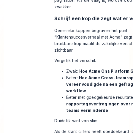
paginatitel. Als die vaag is, wordt elk 
zwakker.
Schrijf een kop die zegt wat er 
Generieke koppen begraven het punt.
“Klantensuccesverhaal met Acme” zegt b
bruikbare kop maakt de zakelijke versc
zichtbaar.
Vergelijk het verschil:
Zwak:
Hoe Acme Ons Platform 
Beter:
Hoe Acme Cross-teamra
vereenvoudigde na een gefra
workflow
Beter met goedgekeurde resultat
rapportagevertragingen over 
teams verminderde
Duidelijk wint van slim.
Als de klant cijfers heeft goedgekeurd, 