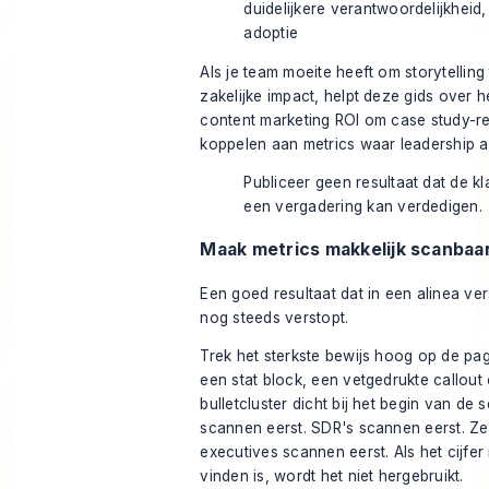
duidelijkere verantwoordelijkheid
adoptie
Als je team moeite heeft om storytellin
zakelijke impact, helpt deze gids over
h
content marketing ROI
om case study-re
koppelen aan metrics waar leadership a
Publiceer geen resultaat dat de kla
een vergadering kan verdedigen.
Maak metrics makkelijk scanbaa
Een goed resultaat dat in een alinea verst
nog steeds verstopt.
Trek het sterkste bewijs hoog op de pagi
een stat block, een vetgedrukte callout
bulletcluster dicht bij het begin van de 
scannen eerst. SDR's scannen eerst. Zel
executives scannen eerst. Als het cijfer 
vinden is, wordt het niet hergebruikt.