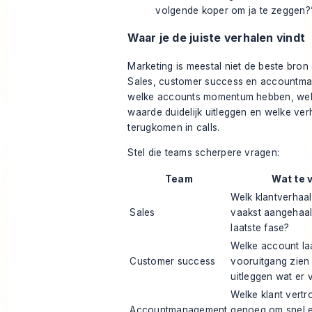
volgende koper om ja te zeggen?
Waar je de juiste verhalen vindt
Marketing is meestal niet de beste bron 
Sales, customer success en accountm
welke accounts momentum hebben, wel
waarde duidelijk uitleggen en welke ver
terugkomen in calls.
Stel die teams scherpere vragen:
Team
Wat te 
Welk klantverhaal
Sales
vaakst aangehaald
laatste fase?
Welke account laa
Customer success
vooruitgang zien
uitleggen wat er
Welke klant vert
Accountmanagement
genoeg om snel e