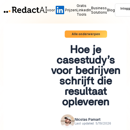
Gratis
Business
Inlog
voor
Prijzen
LinkedIn
Blog
Solutions
Tools
Alle onderwerpen
Hoe je
casestudy’s
voor bedrijven
schrijft die
resultaat
opleveren
Nicolas Pamart
Last updated:
5/19/2026