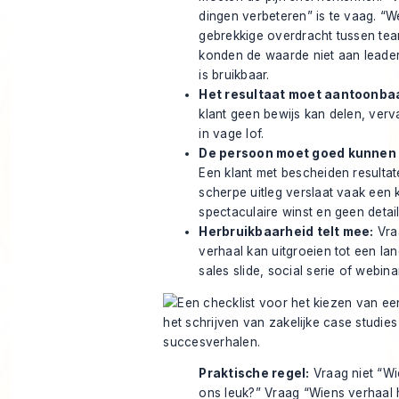
dingen verbeteren” is te vaag. “
gebrekkige overdracht tussen te
konden de waarde niet aan leade
is bruikbaar.
Het resultaat moet aantoonbaa
klant geen bewijs kan delen, verv
in vage lof.
De persoon moet goed kunnen
Een klant met bescheiden resulta
scherpe uitleg verslaat vaak een 
spectaculaire winst en geen detail
Herbruikbaarheid telt mee:
Vra
verhaal kan uitgroeien tot een la
sales slide, social serie of webin
Praktische regel:
Vraag niet “Wi
ons leuk?” Vraag “Wiens verhaal 