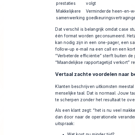
prestaties
volgt
Makkelijkere
Verminderde heen-en-w
samenwerking
goedkeuringsvertraging
Dat verschil is belangrijk omdat case st
één format worden geconsumeerd. Hetz
kan nodig zijn in een one-pager, een s
follow-up e-mail na een call en een kort
“Verbeterde efficiëntie” sterft buiten de 
“Maandelijkse rapportagetijd verkort” re
Vertaal zachte voordelen naar b
Klanten beschrijven uitkomsten meestal 
menselijke taal. Dat is normaal. Jouw ta
te scherpen zonder het resultaat te over
Als een klant zegt: “het is nu veel makke
dan door naar de operationele verander
uitspraak:
Wat kost nu minder tijd?