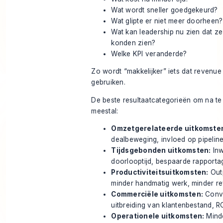
Wat wordt sneller goedgekeurd?
Wat glipte er niet meer doorheen?
Wat kan leadership nu zien dat ze
konden zien?
Welke KPI veranderde?
Zo wordt “makkelijker” iets dat revenu
gebruiken.
De beste resultaatcategorieën om na te 
meestal:
Omzetgerelateerde uitkomste
dealbeweging, invloed op pipelin
Tijdsgebonden uitkomsten:
Inw
doorlooptijd, bespaarde rapportag
Productiviteitsuitkomsten:
Outp
minder handmatig werk, minder re
Commerciële uitkomsten:
Conve
uitbreiding van klantenbestand, R
Operationele uitkomsten:
Minde