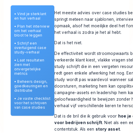
Het meeste advies over case studies begi
•
Vind je sterklant
en hun verhaal
springt meteen naar sjablonen, intervi
opmaak, alsof het moeilijke deel het fo
•
Plan het interview
om het verhaal
het verhaal is zodra je het al hebt.
bloot te leggen
Dat is het niet.
•
Schrijf een
overtuigend case
study-verhaal
De effectiviteit wordt stroomopwaarts b
verkeerde klant kiest, vlakke vragen ste
•
Laat resultaten
zien met
study schrijft die in een vergeten resou
onvergetelijke
redt geen enkele afwerking het nog. Een
metrics
study wordt pas waardevol wanneer sa
•
Beheers design,
doorsturen, marketing hem kan opsplits
goedkeuringen en
distributie
campagne-assets en leadership hem ka
•
Je vaste checklist
geloofwaardigheid te bewijzen zonder 
voor het schrijven
verhaal vijf verschillende keren te hersc
van case studies
Dat is de bril die ik gebruik voor
hoe je
voor bedrijven schrijft
. Niet als een e
contentstuk. Als een
story asset
.