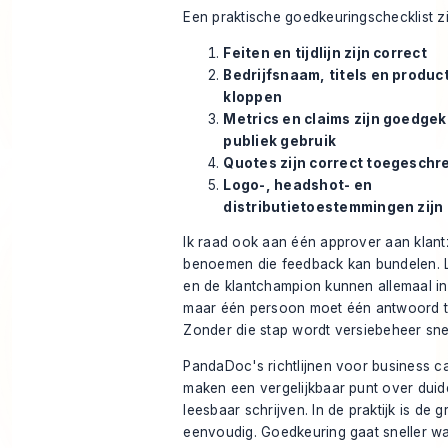
Een praktische goedkeuringschecklist zie
Feiten en tijdlijn zijn correct
Bedrijfsnaam, titels en produc
kloppen
Metrics en claims zijn goedge
publiek gebruik
Quotes zijn correct toegeschr
Logo-, headshot- en
distributietoestemmingen zijn
Ik raad ook aan één approver aan klantz
benoemen die feedback kan bundelen. 
en de klantchampion kunnen allemaal i
maar één persoon moet één antwoord 
Zonder die stap wordt versiebeheer sne
PandaDoc's
richtlijnen voor business c
maken een vergelijkbaar punt over duide
leesbaar schrijven. In de praktijk is de g
eenvoudig. Goedkeuring gaat sneller wa