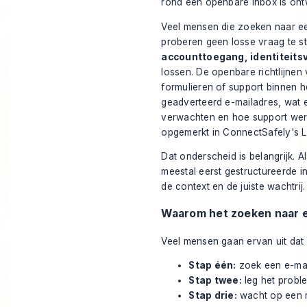
rond een openbare inbox is on
Veel mensen die zoeken naar ee
proberen geen losse vraag te s
accounttoegang, identiteitsv
lossen. De openbare richtlijnen
formulieren of support binnen he
geadverteerd e-mailadres, wat e
verwachten en hoe support werk
opgemerkt in
ConnectSafely's L
Dat onderscheid is belangrijk. Al
meestal eerst gestructureerde in
de context en de juiste wachtrij.
Waarom het zoeken naar e
Veel mensen gaan ervan uit dat 
Stap één:
zoek een e-ma
Stap twee:
leg het proble
Stap drie:
wacht op een 