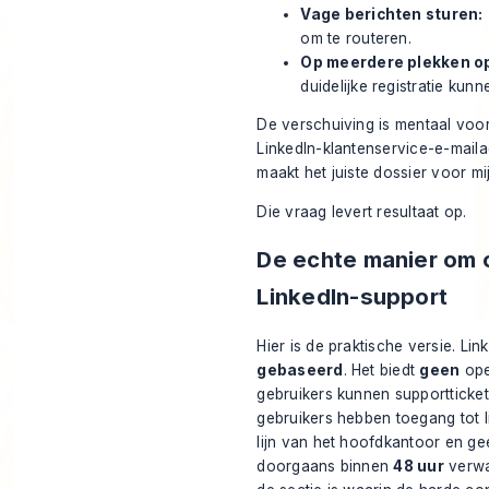
Vage berichten sturen:
om te routeren.
Op meerdere plekken o
duidelijke registratie kun
De verschuiving is mentaal voord
LinkedIn-klantenservice-e-maila
maakt het juiste dossier voor m
Die vraag levert resultaat op.
De echte manier om 
LinkedIn-support
Hier is de praktische versie. Li
gebaseerd
. Het biedt
geen
ope
gebruikers kunnen supportticket
gebruikers hebben toegang tot 
lijn van het hoofdkantoor en gee
doorgaans binnen
48 uur
verwac