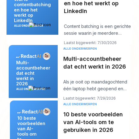
en hoe het werkt op
contentbatching
en hoe het
LinkedIn
werkt op
LinkedIn
Content batching is een gerichte
ALLE ONDERWERPEN
sessie waarin je meerdere
LinkedIn-posts in één keer maakt
Laatst bijgewerkt: 7/30/2026
en ze ve
ALLE ONDERWERPEN
Multi-accountbeheer
Multi-
dat echt werkt in 2026
accountbeheer
dat echt
werkt in
Als je ooit op maandagochtend
2026
één laptop hebt geopend en
ALLE ONDERWERPEN
twaalf logins, zes
Laatst bijgewerkt: 7/29/2026
klantkalenders, drie mer
ALLE ONDERWERPEN
10 beste voorbeelden
10 beste
van AI-tools om te
voorbeelden
van AI-
gebruiken in 2026
tools om