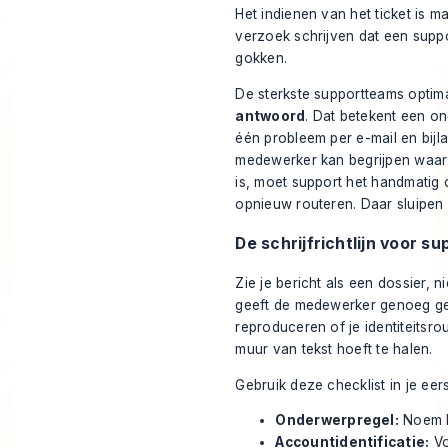
Het indienen van het ticket is m
verzoek schrijven dat een suppo
gokken.
De sterkste supportteams optim
antwoord
. Dat betekent een o
één probleem per e-mail en bijl
medewerker kan begrijpen waar hi
is, moet support het handmatig c
opnieuw routeren. Daar sluipen 
De schrijfrichtlijn voor s
Zie je bericht als een dossier, 
geeft de medewerker genoeg ges
reproduceren of je identiteitsrou
muur van tekst hoeft te halen.
Gebruik deze checklist in je eers
Onderwerpregel:
Noem h
Accountidentificatie:
Vo