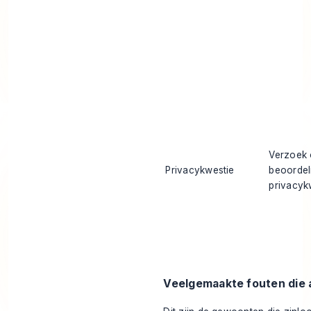
Verzoek
Privacykwestie
beoordel
privacyk
Veelgemaakte fouten die a