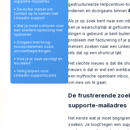
supporte-mailadres
gestructureerde Helpcentrum-ti
•
De echte manier om
indienen en doorgaans binnen
contact op te nemen met
LinkedIn-support
Als je op zoek bent naar een in
•
Wat je moet schrijven voor
ben je waarschijnlijk al gefrust
een snellere oplossing met
dingen is gebeurd: je bent buite
sjablonen
probleem met facturering of je p
•
Omgaan met hoog-
mensen zoeken naar een Linked
risicoproblemen zoals
accountbeperkingen
iets dat op een shortcut lijkt.
•
Hoe je je zaak opvolgt en
Het slechte nieuws is dat die sh
escaleert
nieuws is dat er wel een werkba
•
Veilig blijven voor
LinkedIn-supportscams
een mythische openbare inbox, 
om mee om te gaan.
De frustrerende zoek
supporte-mailadres
Het eerste wat je moet begrijpen i
zoeken. Je loopt tegen een supp