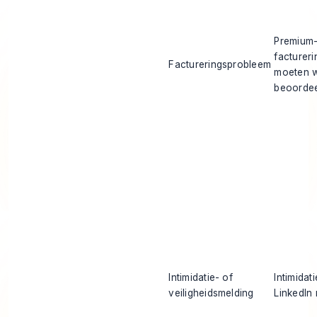
Premium
facturer
Factureringsprobleem
moeten 
beoorde
Intimidatie- of
Intimidat
veiligheidsmelding
LinkedIn