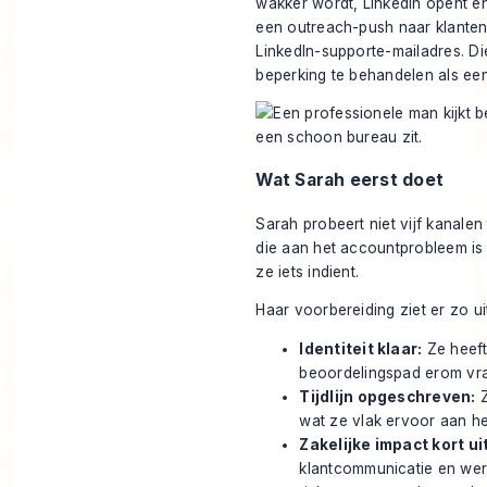
wakker wordt, LinkedIn opent en
een outreach-push naar klanten.
LinkedIn-supporte-mailadres. Die
beperking te behandelen als ee
Wat Sarah eerst doet
Sarah probeert niet vijf kanalen 
die aan het accountprobleem is
ze iets indient.
Haar voorbereiding ziet er zo ui
Identiteit klaar:
Ze heeft
beoordelingspad erom vra
Tijdlijn opgeschreven:
Z
wat ze vlak ervoor aan h
Zakelijke impact kort ui
klantcommunicatie en werv