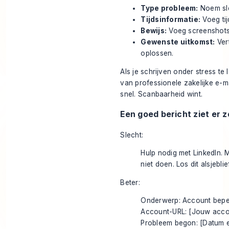
Type probleem:
Noem sle
Tijdsinformatie:
Voeg ti
Bewijs:
Voeg screenshots
Gewenste uitkomst:
Ver
oplossen.
Als je schrijven onder stress te
van
professionele zakelijke e-m
snel. Scanbaarheid wint.
Een goed bericht ziet er z
Slecht:
Hulp nodig met LinkedIn. 
niet doen. Los dit alsjebli
Beter:
Onderwerp: Account beper
Account-URL: [Jouw acco
Probleem begon: [Datum en