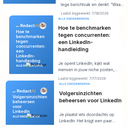
lege berichtvak en denkt: “Waar
geeft mijn doelgroep nu om?”
Laatst bijgewerkt: 7/18/2026
Niet
ALLE ONDERWERPEN
Hoe te benchmarken
Hoe te
tegen concurrenten:
benchmarken
tegen
een LinkedIn-
concurrenten:
handleiding
een
LinkedIn-
handleiding
Je opent LinkedIn, kijkt wat
ALLE ONDERWERPEN
mensen in jouw niche posten,
en binnen tien minuten heb je
Laatst bijgewerkt: 7/17/2026
een rommelig
ALLE ONDERWERPEN
Volgersinzichten
Volgersinzichten
beheersen voor LinkedIn
beheersen
voor
LinkedIn
Je plaatst iets doordachts op
ALLE ONDERWERPEN
LinkedIn. Het krijgt een paar
likes, misschien een reactie van