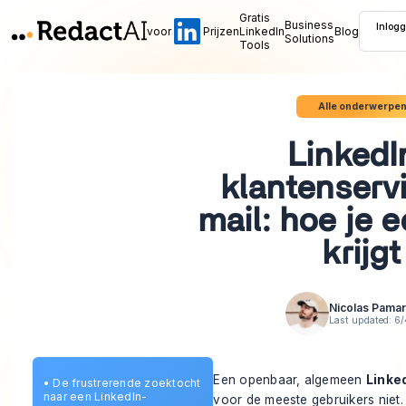
Gratis
Business
Inlog
voor
Prijzen
LinkedIn
Blog
Solutions
Tools
Alle onderwerpe
LinkedI
klantenserv
mail: hoe je 
krijgt
Nicolas Pamar
Last updated:
6/
Een openbaar, algemeen
Linke
•
De frustrerende zoektocht
naar een LinkedIn-
voor de meeste gebruikers niet.