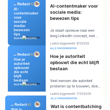
AI-contentmaker voor
AI-
sociale media:
contentmaker
voor
bewezen tips
sociale
media:
bewezen
Je staart opnieuw naar een
tips
leeg LinkedIn-concept, met
ALLE ONDERWERPEN
over tien minuten een
Laatst bijgewerkt: 8/1/2026
klantgesprek en een post
ALLE ONDERWERPEN
Hoe je autoriteit
Hoe je
opbouwt die echt blijft
autoriteit
opbouwt
bestaan
die echt
blijft
bestaan
Veel mensen die autoriteit
ALLE ONDERWERPEN
proberen op te bouwen, doen
te veel van het verkeerde. Ze
Laatst bijgewerkt: 7/31/2026
posten meer, ja
ALLE ONDERWERPEN
Wat is contentbatching
Wat is