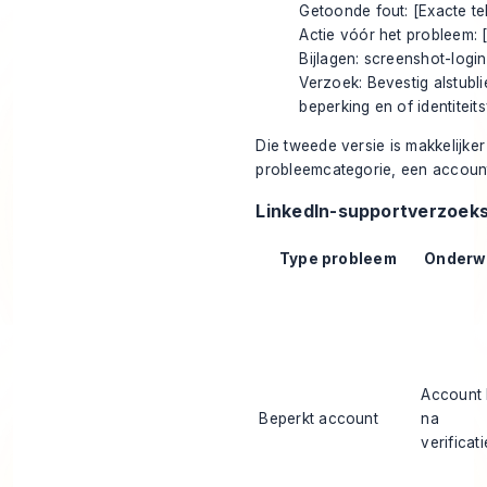
Getoonde fout: [Exacte tek
Actie vóór het probleem: 
Bijlagen: screenshot-login
Verzoek: Bevestig alstubl
beperking en of identiteitsv
Die tweede versie is makkelijker
probleemcategorie, een account, 
LinkedIn-supportverzoek
Type probleem
Onderw
Account 
Beperkt account
na
verificat