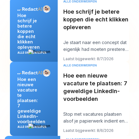
ALLE ONDERWERPEN
Hoe schrijf je betere
Hoe
koppen die echt klikken
schrijf je
betere
opleveren
koppen
die echt
klikken
Je staart naar een concept dat
opleveren
eigenlijk had moeten presteren,
ALLE ONDERWERPEN
en de kop is waarschijnlijk het
Laatst bijgewerkt: 8/7/2026
eerst
ALLE ONDERWERPEN
Hoe een nieuwe
Hoe een
vacature te plaatsen: 7
nieuwe
vacature
geweldige LinkedIn-
te
voorbeelden
plaatsen:
7
geweldige
Stop met vacatures plaatsen
LinkedIn-
alsof je papierwerk indient en
voorbeelden
begin ze te schrijven alsof je
ALLE ONDERWERPEN
Laatst bijgewerkt: 8/6/2026
een specif