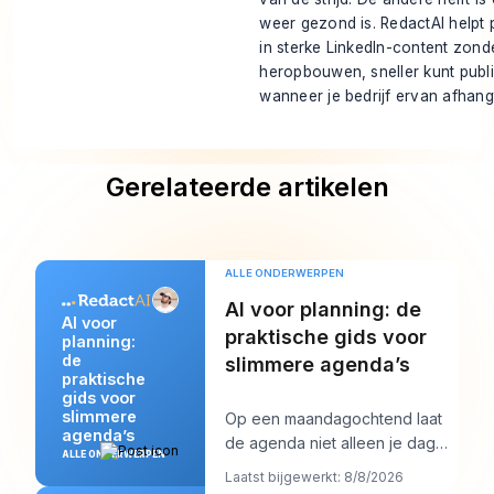
weer gezond is.
RedactAI
helpt 
in sterke LinkedIn-content zond
heropbouwen, sneller kunt publ
wanneer je bedrijf ervan afhang
Gerelateerde artikelen
ALLE ONDERWERPEN
AI voor planning: de
AI voor
praktische gids voor
planning:
de
slimmere agenda’s
praktische
gids voor
slimmere
Op een maandagochtend laat
agenda’s
de agenda niet alleen je dag
ALLE ONDERWERPEN
zien. Hij begint ermee te
Laatst bijgewerkt: 8/8/2026
onderhandelen. Je