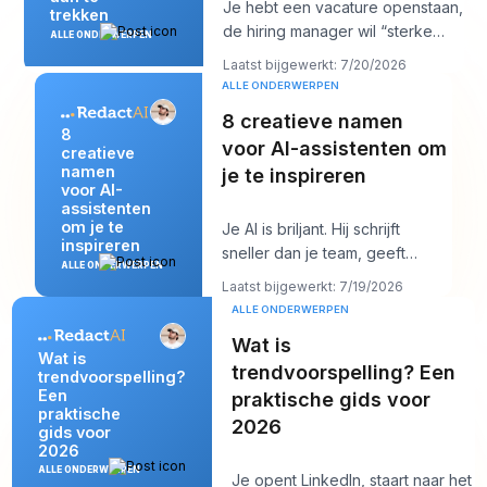
Je hebt een vacature openstaan,
trekken
de hiring manager wil “sterke
ALLE ONDERWERPEN
kandidaten tegen volgende
Laatst bijgewerkt: 7/20/2026
week,” en je
ALLE ONDERWERPEN
8 creatieve namen
8
voor AI-assistenten om
creatieve
namen
je te inspireren
voor AI-
assistenten
om je te
Je AI is briljant. Hij schrijft
inspireren
sneller dan je team, geeft
ALLE ONDERWERPEN
heldere antwoorden en klinkt
Laatst bijgewerkt: 7/19/2026
misschien ze
ALLE ONDERWERPEN
Wat is
Wat is
trendvoorspelling? Een
trendvoorspelling?
Een
praktische gids voor
praktische
2026
gids voor
2026
ALLE ONDERWERPEN
Je opent LinkedIn, staart naar het