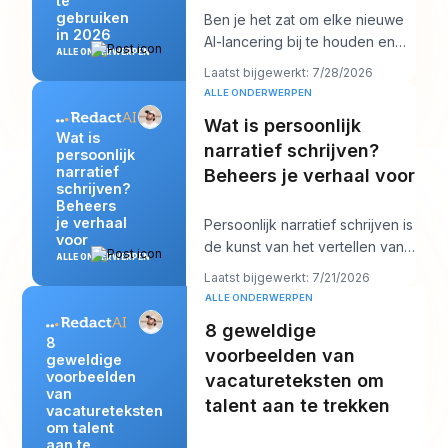
te
gebruiken
Ben je het zat om elke nieuwe
in 2026
AI-lancering bij te houden en
ALLE ONDERWERPEN
toch voor de middag iets
Laatst bijgewerkt: 7/28/2026
fatsoenlijks op
ALLE ONDERWERPEN
Wat is persoonlijk
Wat is
narratief schrijven?
persoonlijk
narratief
Beheers je verhaal voor
schrijven?
Beheers
je verhaal
Persoonlijk narratief schrijven is
voor
de kunst van het vertellen van
ALLE ONDERWERPEN
een waargebeurd verhaal uit je
Laatst bijgewerkt: 7/21/2026
eig
ALLE ONDERWERPEN
8 geweldige
8
voorbeelden van
geweldige
voorbeelden
vacatureteksten om
van
talent aan te trekken
vacatureteksten
om talent
aan te