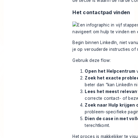
de sectie is waarin de harde con
Het contactpad vinden
Begin binnen LinkedIn, niet vanu
je op verouderde instructies of
Gebruik deze flow:
Open het Helpcentrum
v
Zoek het exacte probl
beter dan “kan LinkedIn ni
Lees het meest relevant
correcte contact- of bezw
Zoek naar Hulp krijgen
probleem-specifieke pagin
Dien de case in met voll
terechtkomt.
Het proces is makkelijker te vis