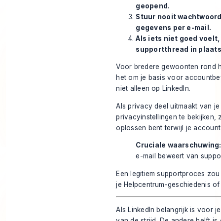
geopend.
Stuur nooit wachtwoord
gegevens per e-mail.
Als iets niet goed voelt
supportthread in plaats
Voor bredere gewoonten rond
het om je basis voor accountbev
niet alleen op LinkedIn.
Als privacy deel uitmaakt van je
privacyinstellingen
te bekijken, 
oplossen bent terwijl je account
Cruciale waarschuwing
e-mail beweert van support
Een legitiem supportproces zou 
je Helpcentrum-geschiedenis of d
Als LinkedIn belangrijk is voor j
van de strijd. De andere helft 