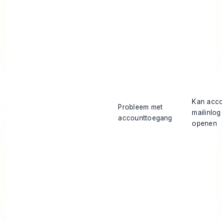
Kan acco
Probleem met
mailinlog
accounttoegang
openen