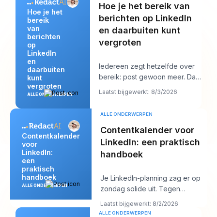
Hoe je het bereik van
Hoe je het
berichten op LinkedIn
bereik
van
en daarbuiten kunt
berichten
vergroten
op
LinkedIn
en
Iedereen zegt hetzelfde over
daarbuiten
bereik: post gewoon meer. Dat
kunt
vergroten
advies klinkt productief, maar
Laatst bijgewerkt: 8/3/2026
ALLE ONDERWERPEN
het verber
ALLE ONDERWERPEN
Contentkalender voor
Contentkalender
LinkedIn: een praktisch
voor
LinkedIn:
handboek
een
praktisch
handboek
Je LinkedIn-planning zag er op
ALLE ONDERWERPEN
zondag solide uit. Tegen
donderdag is de wachtrij leeg,
Laatst bijgewerkt: 8/2/2026
voelt de hook
ALLE ONDERWERPEN