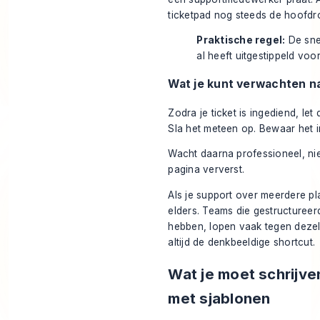
ticketpad nog steeds de hoofdr
Praktische regel:
De snel
al heeft uitgestippeld vo
Wat je kunt verwachten na
Zodra je ticket is ingediend, l
Sla het meteen op. Bewaar het i
Wacht daarna professioneel, nie
pagina ververst.
Als je support over meerdere pl
elders. Teams die gestructuree
hebben, lopen vaak tegen dezelf
altijd de denkbeeldige shortcut.
Wat je moet schrijve
met sjablonen