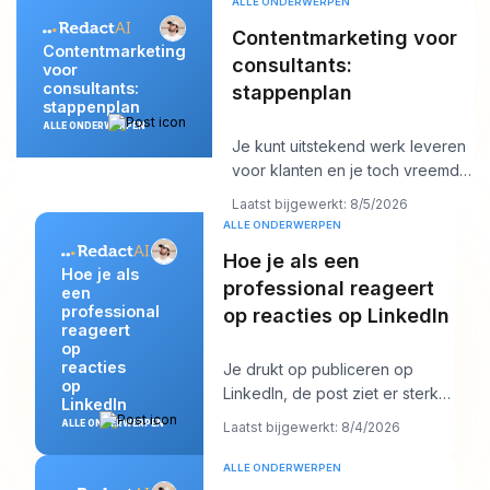
ALLE ONDERWERPEN
Contentmarketing voor
Contentmarketing
consultants:
voor
consultants:
stappenplan
stappenplan
ALLE ONDERWERPEN
Je kunt uitstekend werk leveren
voor klanten en je toch vreemd
genoeg onzichtbaar voelen
Laatst bijgewerkt: 8/5/2026
online. Het
ALLE ONDERWERPEN
Hoe je als een
Hoe je als
professional reageert
een
professional
op reacties op LinkedIn
reageert
op
reacties
Je drukt op publiceren op
op
LinkedIn, de post ziet er sterk
LinkedIn
uit, en dan begint het werk pas
ALLE ONDERWERPEN
Laatst bijgewerkt: 8/4/2026
echt. Er v
ALLE ONDERWERPEN