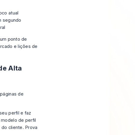
oco atual
em segundo
ral
r um ponto de
rcado e lições de
de Alta
 páginas de
eu perfil e faz
modelo de perfil
 do cliente. Prova