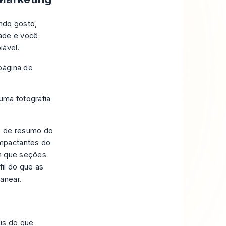
endo gosto,
ade e você
iável.
página de
 de resumo do
mpactantes do
em que seções
il do que as
anear.
is do que