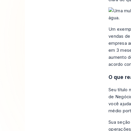
Um exemplo
vendas de 
empresa an
em 3 meses
aumento de
acordo co
O que r
Seu título
de Negócio
você ajuda
médio port
Sua seção 
operações,