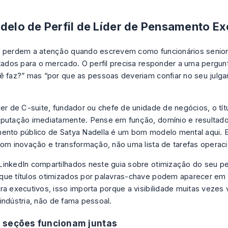
odelo de Perfil de Líder de Pensamento Ex
s perdem a atenção quando escrevem como funcionários senio
ltados para o mercado. O perfil precisa responder a uma pergun
ê faz?” mas “por que as pessoas deveriam confiar no seu julg
”
der de C-suite, fundador ou chefe de unidade de negócios, o tít
putação imediatamente. Pense em função, domínio e resultado
ento público de Satya Nadella é um bom modelo mental aqui. 
com inovação e transformação, não uma lista de tarefas operaci
inkedIn compartilhados neste guia sobre
otimização do seu per
ue títulos otimizados por palavras-chave podem aparecer em
ra executivos, isso importa porque a visibilidade muitas vezes
indústria, não de fama pessoal.
 seções funcionam juntas