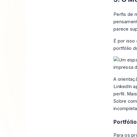
Perfis de 
pensamento
parece sup
É por isso
portfólio 
A orientaç
LinkedIn
ap
perfil. Ma
Sobre comp
incompleta
Portfóli
Para os pr