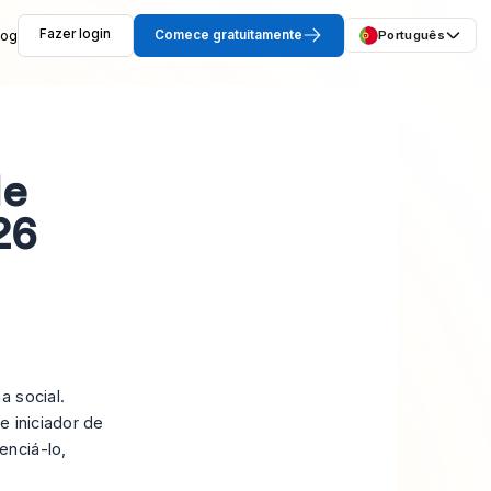
log
Fazer login
Comece gratuitamente
Português
de
26
a social.
e iniciador de
enciá-lo,