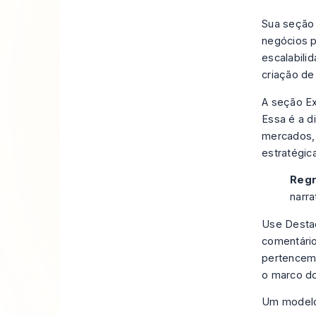
Sua seção
negócios p
escalabili
criação de
A seção Ex
Essa é a d
mercados, 
estratégic
Regr
narra
Use Destaq
comentário
pertencem a
o marco d
Um modelo