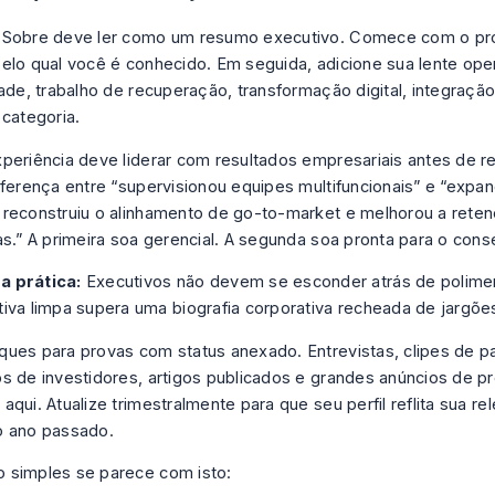
 Sobre deve ler como um resumo executivo. Comece com o pr
elo qual você é conhecido. Em seguida, adicione sua lente ope
dade, trabalho de recuperação, transformação digital, integraç
 categoria.
periência deve liderar com resultados empresariais antes de r
iferença entre “supervisionou equipes multifuncionais” e “expa
reconstruiu o alinhamento de go-to-market e melhorou a rete
as.” A primeira soa gerencial. A segunda soa pronta para o cons
a prática:
Executivos não devem se esconder atrás de polim
tiva limpa supera uma biografia corporativa recheada de jargõe
ues para provas com status anexado. Entrevistas, clipes de pa
s de investidores, artigos publicados e grandes anúncios de p
qui. Atualize trimestralmente para que seu perfil reflita sua rel
o ano passado.
 simples se parece com isto: