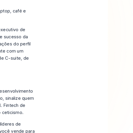
executivo de
de sucesso da
ções do perfil
ente com um
e C-suite, de
Desenvolvimento
o, sinalize quem
. Fintech de
o ceticismo.
líderes de
 você vende para