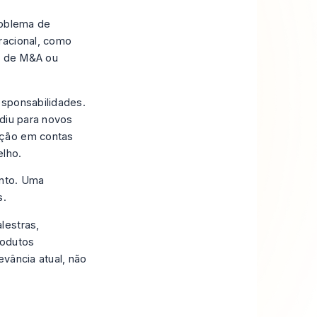
oblema de
racional, como
ão de M&A ou
esponsabilidades.
ndiu para novos
nção em contas
elho.
ento. Uma
s.
lestras,
rodutos
evância atual, não