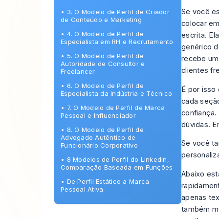
Se você es
•
3. O Modelo de Perfil de Criador
de Conteúdo e Marketing
colocar em
•
4. O Modelo de Perfil de
escrita. E
Especialista em RH e Recrutamento
genérico d
•
5. O Modelo de Perfil de
recebe um 
Autoridade de Consultor e
clientes f
Freelancer
•
6. O Modelo de Perfil de
É por isso
Especialista da Indústria e Técnico
cada seção
•
7. O Modelo de Perfil de Marca
confiança.
Pessoal e Influenciador
dúvidas. E
•
8. O Modelo de Perfil de
Advogado Autêntico de
Se você ta
Funcionário Corporativo
personaliz
•
8 Modelos de Perfil do LinkedIn,
Comparação Baseada em Funções
Abaixo est
•
De Perfil Estático a Marca
rapidament
Pessoal Ativa
apenas tex
também mo