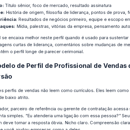
o:
Título sênior, foco de mercado, resultado assinatura
e:
História de origem, filosofia de liderança, pontos de prova, f
riência:
Resultados de negócios primeiro, equipe e escopo 
aques:
Mídia, palestras, vitórias da empresa, pensamento auto
 se encaixa melhor neste perfil quando é usado para sustenta
tagens curtas de liderança, comentários sobre mudanças de me
têm o perfil longe de parecer cerimonial.
delo de Perfil de Profissional de Vendas 
rsão
s perfis de vendas não leem como currículos. Eles leem como
e baixo atrito.
or, parceiro de referência ou gerente de contratação acessa s
ta simples. “Eu atenderia uma ligação com essa pessoa?” Seu 
n deve tornar a resposta óbvia. Nicho claro. Compreensão clara
ue você ajudou empresas como a deles.