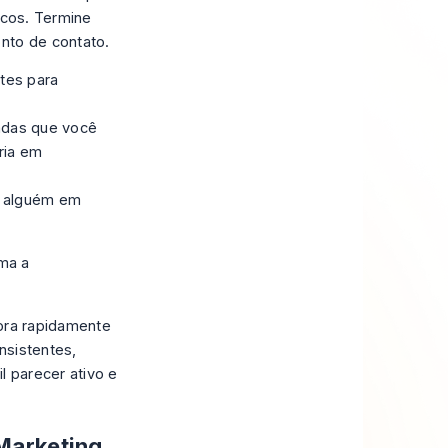
scos. Termine
nto de contato.
tes para
adas que você
ria em
 alguém em
ma a
iora rapidamente
nsistentes,
l parecer ativo e
 Marketing