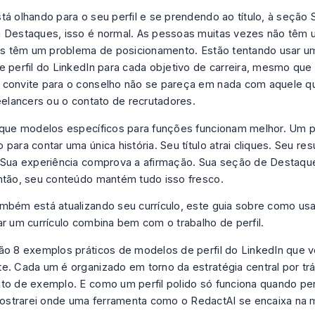
tá olhando para o seu perfil e se prendendo ao título, à seção
 Destaques, isso é normal. As pessoas muitas vezes não têm
las têm um problema de posicionamento. Estão tentando usar 
e perfil do LinkedIn para cada objetivo de carreira, mesmo que 
convite para o conselho não se pareça em nada com aquele q
reelancers ou o contato de recrutadores.
 que modelos específicos para funções funcionam melhor. Um per
 para contar uma única história. Seu título atrai cliques. Seu r
 Sua experiência comprova a afirmação. Sua seção de Destaq
ntão, seu conteúdo mantém tudo isso fresco.
mbém está atualizando seu currículo, este guia sobre
como usar
ar um currículo
combina bem com o trabalho de perfil.
ão 8 exemplos práticos de modelos de perfil do LinkedIn que 
e. Cada um é organizado em torno da estratégia central por trá
to de exemplo. E como um perfil polido só funciona quando pe
strarei onde uma ferramenta como o RedactAI se encaixa na