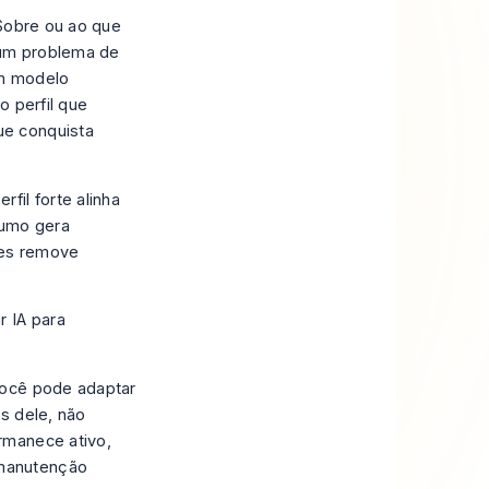
 Sobre ou ao que
 um problema de
um modelo
o perfil que
ue conquista
fil forte alinha
esumo gera
ues remove
 IA para
você pode adaptar
s dele, não
rmanece ativo,
 manutenção