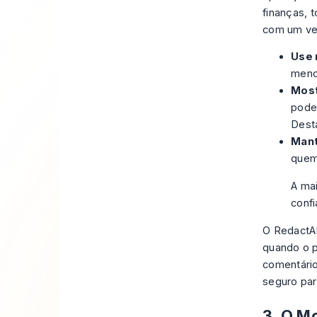
finanças, 
com um ver
Use 
menc
Most
pode
Dest
Mant
quem
A ma
conf
O RedactAI
quando o p
comentário
seguro para
3. O M