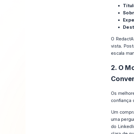
Títul
Sobr
Expe
Dest
O RedactAI
vista. Pos
escala man
2. O Mo
Conve
Os melhore
confiança d
Um comprad
uma pergun
do LinkedI
clara de q