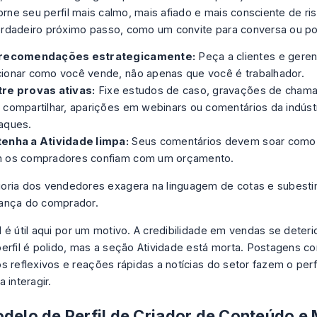
torne seu perfil mais calmo, mais afiado e mais consciente de ri
dadeiro próximo passo, como um convite para conversa ou po
recomendações estrategicamente:
Peça a clientes e geren
ionar como você vende, não apenas que você é trabalhador.
re provas ativas:
Fixe estudos de caso, gravações de cham
 compartilhar, aparições em webinars ou comentários da indúst
aques.
enha a Atividade limpa:
Seus comentários devem soar como
 os compradores confiam com um orçamento.
ioria dos vendedores exagera na linguagem de cotas e subesti
iança do comprador.
 é útil aqui por um motivo. A credibilidade em vendas se deter
erfil é polido, mas a seção Atividade está morta. Postagens co
s reflexivos e reações rápidas a notícias do setor fazem o perfi
 interagir.
odelo de Perfil de Criador de Conteúdo e