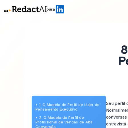
para
8
P
Seu perfil
•
1. O Modelo de Perfil de Líder de
Pensamento Executivo
Normalment
conversas 
•
2. O Modelo de Perfil de
Profissional de Vendas de Alta
entrevistá-
Conversão