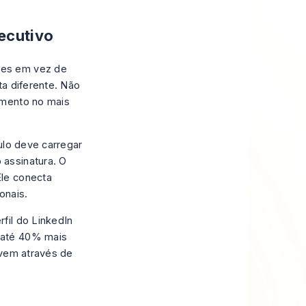
ecutivo
res em vez de
ta diferente. Não
amento no mais
ulo deve carregar
 assinatura. O
Ele conecta
onais.
fil do LinkedIn
 até 40% mais
 vem através de