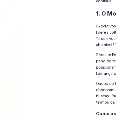
contínua.
1. O M
Executivo
líderes vo
“o que voc
alto nível?
Para um lí
peso de re
posicionam
liderança 
Dados do L
observam q
buscas. Pa
termos da 
Como as