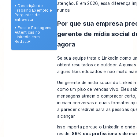
atenção. E em 2026, essa diferença im
•
Descrição de
nunca.
Trabalho Exemplo e
Perguntas de
Entrevista
Por que sua empresa pre
•
Escale Postagens
Autênticas no
gerente de mídia social d
LinkedIn com
RedactAI
agora
Se sua equipe trata o LinkedIn como u
obterá resultados de outdoor. Algumas
alguns likes educados e não muito mais
Um gerente de mídia social do LinkedIn 
como um piso de vendas vivo. Eles sa
mensagens atraem o comprador certo, 
iniciam conversas e quais formatos a
a parecer credível para as pessoas qu
alcançar.
Isso importa porque o LinkedIn é onde
reside.
89% dos profissionais de ma