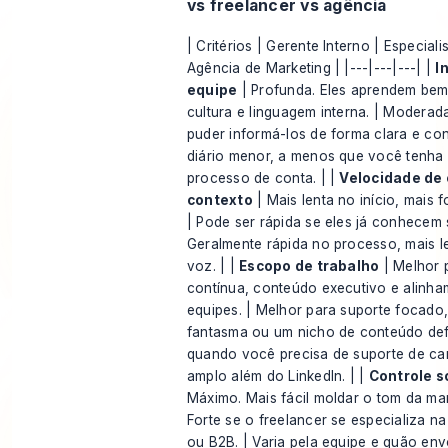
vs freelancer vs agência
| Critérios | Gerente Interno | Especiali
Agência de Marketing | |---|---|---| |
I
equipe
| Profunda. Eles aprendem bem
cultura e linguagem interna. | Moderad
puder informá-los de forma clara e con
diário menor, a menos que você tenha 
processo de conta. | |
Velocidade de
contexto
| Mais lenta no início, mais 
| Pode ser rápida se eles já conhecem
Geralmente rápida no processo, mais l
voz. | |
Escopo de trabalho
| Melhor p
contínua, conteúdo executivo e alinha
equipes. | Melhor para suporte focado
fantasma ou um nicho de conteúdo defi
quando você precisa de suporte de c
amplo além do LinkedIn. | |
Controle s
Máximo. Mais fácil moldar o tom da mar
Forte se o freelancer se especializa n
ou B2B. | Varia pela equipe e quão en