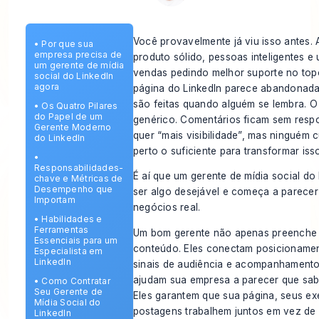
Você provavelmente já viu isso antes.
•
Por que sua
empresa precisa de
produto sólido, pessoas inteligentes e
um gerente de mídia
vendas pedindo melhor suporte no topo
social do LinkedIn
agora
página do LinkedIn parece abandonada
são feitas quando alguém se lembra. O
•
Os Quatro Pilares
do Papel de um
genérico. Comentários ficam sem respo
Gerente Moderno
quer “mais visibilidade”, mas ninguém 
do LinkedIn
perto o suficiente para transformar iss
•
Responsabilidades-
É aí que um gerente de mídia social do 
chave e Métricas de
Desempenho que
ser algo desejável e começa a parece
Importam
negócios real.
•
Habilidades e
Ferramentas
Um bom gerente não apenas preenche 
Essenciais para um
conteúdo. Eles conectam posicioname
Especialista em
LinkedIn
sinais de audiência e acompanhamento e
ajudam sua empresa a parecer que sa
•
Como Contratar
Seu Gerente de
Eles garantem que sua página, seus ex
Mídia Social do
postagens trabalhem juntos em vez de
LinkedIn