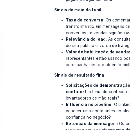
Sinais do meio do funil
Taxa de conversa:
Os comentár
transformando em mensagens dir
conversas de vendas significativ
Relevância do lead:
As consult
do seu público-alvo ou de tráfeg
Valor de habilitação de venda
representantes estão usando po
acompanhamento e obtendo melh
Sinais de resultado final
Solicitações de demonstração
contato:
Um tema de conteúdo l
levantadores de mão reais?
Influência no pipeline:
O Linked
aquecer uma conta antes do alca
confiança no negócio?
Retenção da mensagem:
Os co