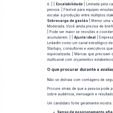
é. | |
Escalabilidade
| Limitada pela 
pessoa. | Flexível para equipes enxutas.
escalar a produção entre múltiplos stak
Sobrecarga de gestão
| Menor uma ve
Moderada. Você ainda precisa de brief
| Pode ser maior se revisões e coord
acumularem. | |
Ajuste ideal
| Empresa
LinkedIn como um canal estratégico de
Startups, consultores e executivos qu
especializada. | Marcas que precisam 
multicanal com orçamentos estabelecid
O que procurar durante a avalia
Não se distraia com contagens de segu
Procure sinais de que a pessoa pode 
sobre audiência, mensagem e resultad
Um candidato forte geralmente mostra:
Senso de posicionamento afia