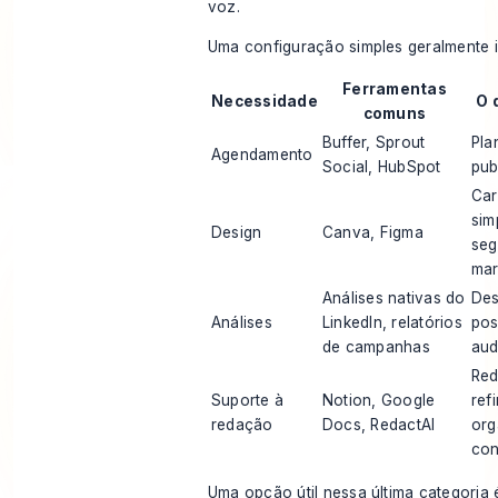
voz.
Uma configuração simples geralmente in
Ferramentas
Necessidade
O 
comuns
Buffer, Sprout
Pla
Agendamento
Social, HubSpot
pub
Car
sim
Design
Canva, Figma
seg
ma
Análises nativas do
De
Análises
LinkedIn, relatórios
pos
de campanhas
aud
Red
Suporte à
Notion, Google
ref
redação
Docs, RedactAI
org
con
Uma opção útil nessa última categoria 