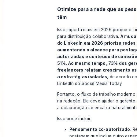
Otimize para a rede que as pes
têm
Isso importa mais em 2026 porque o L
para distribuição colaborativa.
A muda
do LinkedIn em 2026 prioriza redes
aumentando o alcance para postag
autorizadas e conteúdo de conexõ
51%. Ao mesmo tempo, 73% dos ger
freelancers relatam crescimento e
a estratégias isoladas
, de acordo 
LinkedIn do Social Media Today
.
Portanto, o fluxo de trabalho moderno
na redação. Ele deve ajudar o gerente 
a colaboração se encaixa naturalmente
Isso pode incluir:
Pensamento co-autorizado:
Re
postagem que inclua outro especi