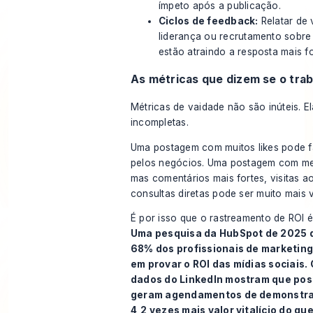
ímpeto após a publicação.
Ciclos de feedback:
Relatar de 
liderança ou recrutamento sobre
estão atraindo a resposta mais fo
As métricas que dizem se o tra
Métricas de vaidade não são inúteis. E
incompletas.
Uma postagem com muitos likes pode 
pelos negócios. Uma postagem com m
mas comentários mais fortes, visitas ao
consultas diretas pode ser muito mais v
É por isso que o rastreamento de ROI é
Uma pesquisa da HubSpot de 2025 
68% dos profissionais de marketing
em provar o ROI das mídias sociais.
dados do LinkedIn mostram que po
geram agendamentos de demonstr
4,2 vezes mais valor vitalício do qu