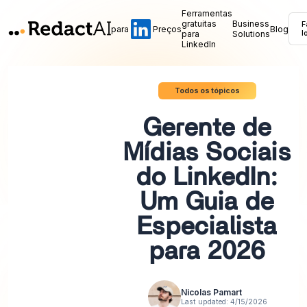
Ferramentas
gratuitas
Business
F
para
Preços
Blog
para
Solutions
l
LinkedIn
Todos os tópicos
Gerente de
Mídias Sociais
do LinkedIn:
Um Guia de
Especialista
para 2026
Nicolas Pamart
Last updated:
4/15/2026