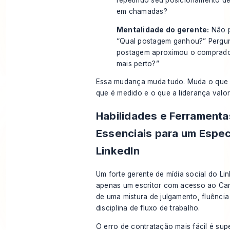
repetindo seu posicionamento de
em chamadas?
Mentalidade do gerente:
Não p
“Qual postagem ganhou?” Pergun
postagem aproximou o comprad
mais perto?”
Essa mudança muda tudo. Muda o que 
que é medido e o que a liderança valor
Habilidades e Ferramenta
Essenciais para um Espec
LinkedIn
Um forte gerente de mídia social do Li
apenas um escritor com acesso ao Can
de uma mistura de julgamento, fluência
disciplina de fluxo de trabalho.
O erro de contratação mais fácil é sup