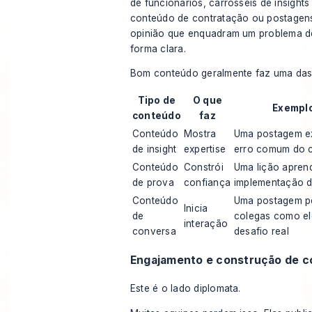
de funcionários, carrosséis de insights 
conteúdo de contratação ou postagens
opinião que enquadram um problema 
forma clara.
Bom conteúdo geralmente faz uma das 
Tipo de
O que
Exemplo
conteúdo
faz
Conteúdo
Mostra
Uma postagem e
de insight
expertise
erro comum do 
Conteúdo
Constrói
Uma lição apren
de prova
confiança
implementação d
Conteúdo
Uma postagem p
Inicia
de
colegas como el
interação
conversa
desafio real
Engajamento e construção de 
Este é o lado diplomata.