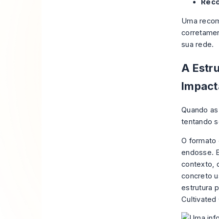
Reco
Uma recome
corretamen
sua rede.
A Estr
Impact
Quando as
tentando s
O formato 
endosse. 
contexto, 
concreto u
estrutura 
Cultivated