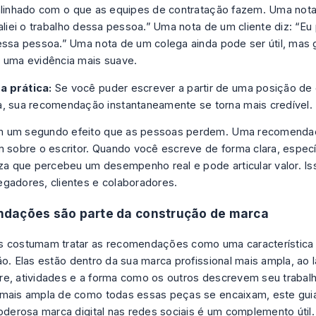
alinhado com o que as equipes de contratação fazem. Uma not
valiei o trabalho dessa pessoa.” Uma nota de um cliente diz: “Eu
essa pessoa.” Uma nota de um colega ainda pode ser útil, mas
 uma evidência mais suave.
a prática:
Se você puder escrever a partir de uma posição de
a, sua recomendação instantaneamente se torna mais credível.
 um segundo efeito que as pessoas perdem. Uma recomendaç
m sobre o escritor. Quando você escreve de forma clara, especí
iza que percebeu um desempenho real e pode articular valor. Is
gadores, clientes e colaboradores.
dações são parte da construção de marca
 costumam tratar as recomendações como uma característica is
ão. Elas estão dentro da sua marca profissional mais ampla, ao l
e, atividades e a forma como os outros descrevem seu trabalh
 mais ampla de como todas essas peças se encaixam, este gu
poderosa marca digital nas redes sociais
é um complemento útil.