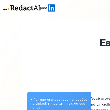
para
E
Você prov
•
Por que grandes recomendações
no LinkedIn importam mais do que
no LinkedI
nunca