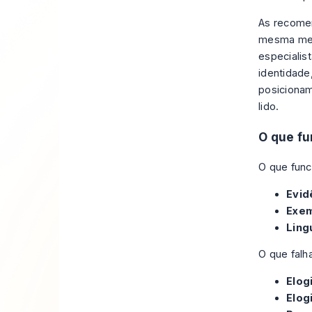
As recomen
mesma men
especialis
identidade
posicionam
lido.
O que fu
O que func
Evid
Exem
Ling
O que falh
Elog
Elog