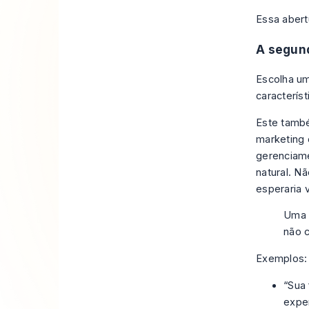
Essa abertu
A segund
Escolha um
caracterís
Este també
marketing 
gerenciame
natural. N
esperaria 
Uma 
não 
Exemplos:
“Sua 
expe