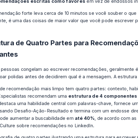
mendações escritas como favores
em vez de endossos i
ndação forte leva cerca de 10 minutos se você souber o que d
te, é uma das coisas de maior valor que você pode escrever 
utura de Quatro Partes para Recomendaç
antes
 pessoas congelam ao escrever recomendações, geralmente é
oar polidas antes de decidirem qual é a mensagem. A estrutura 
de recomendação mais limpo tem quatro partes: contexto, habi
Especialistas recomendam uma
estrutura de 4 componentes
destaca uma habilidade central com palavras-chave, fornece 
sando Desafio-Ação-Resultado e termina com um endosse dire
pode aumentar a buscabilidade em
até 40%
, de acordo com
as
 Culture sobre recomendações no LinkedIn
.