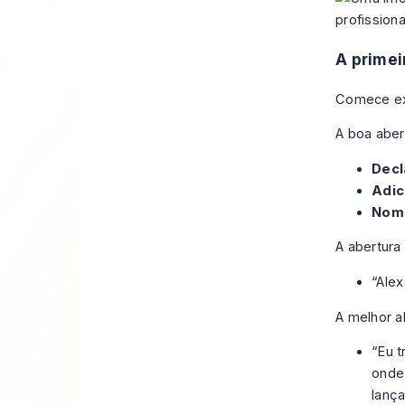
A primei
Comece ex
A boa aber
Decl
Adic
Nome
A abertura 
“Alex
A melhor a
“Eu 
onde 
lança