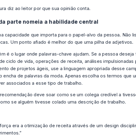
ra diz ao leitor por que sua opinião conta.
a parte nomeia a habilidade central
a capacidade que importa para o papel-alvo da pessoa. Não lis
ticas. Um ponto afiado é melhor do que uma pilha de adjetivos.
m é o lugar onde palavras-chave ajudam. Se a pessoa deseja
de ciclo de vida, operações de receita, análises impulsionadas 
nto de projetos ágeis, use a linguagem apropriada desse ca
ão encha de palavras da moda. Apenas escolha os termos que u
ver associados a esse tipo de trabalho.
recomendação deve soar como se um colega credível a tivesse
como se alguém tivesse colado uma descrição de trabalho.
força era a otimização de receita através de um design discipl
rimentos.”