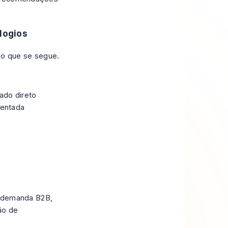
logios
o que se segue.
nado direto
tentada
e demanda B2B,
ão de