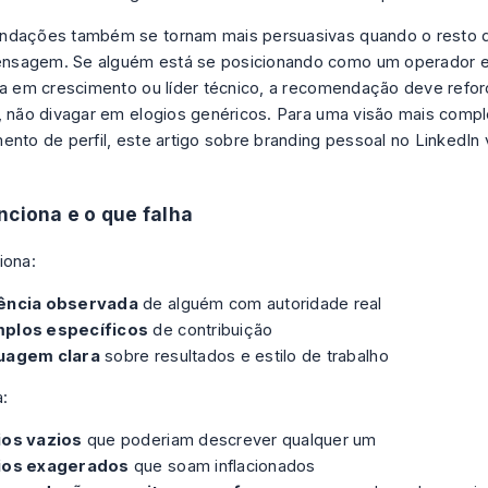
dações também se tornam mais persuasivas quando o resto do
sagem. Se alguém está se posicionando como um operador es
ta em crescimento ou líder técnico, a recomendação deve refor
, não divagar em elogios genéricos. Para uma visão mais comp
ento de perfil, este artigo sobre
branding pessoal no LinkedIn
nciona e o que falha
iona:
ência observada
de alguém com autoridade real
plos específicos
de contribuição
uagem clara
sobre resultados e estilo de trabalho
a:
ios vazios
que poderiam descrever qualquer um
ios exagerados
que soam inflacionados