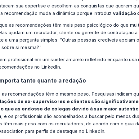
stacam sua expertise e escolhem as conquistas que querem qu
a recomendação muda a dinâmica porque introduz
validação 
 que as recomendações têm mais peso psicológico do que mui
Elas ajudam um recrutador, cliente ou gerente de contratação 
e a uma pergunta simples: “Outras pessoas credíveis apoiam 
z sobre si mesma?”
importa tanto quanto a redação
 as recomendações têm o mesmo peso. Pesquisas indicam q
ções de ex-supervisores e clientes são significativame
do que as endosse de colegas devido à sua maior autenti
a
, e os profissionais são aconselhados a buscar pelo menos du
as têm mais peso com os recrutadores, de acordo com o
guia d
l Association para perfis de destaque no LinkedIn
.