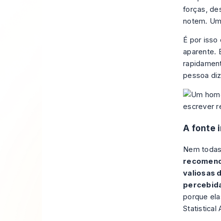
forças, de
notem. Um
É por isso
aparente. 
rapidament
pessoa di
A fonte 
Nem todas
recomenda
valiosas 
percebid
porque el
Statistica