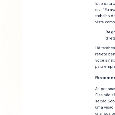
Isso está 
diz: “Eu a
trabalho d
vista como
Regr
diret
Há também
reflete be
você sinal
para empre
Recomen
As pessoas
Elas não s
seção Sobr
uma visão
criar sua 