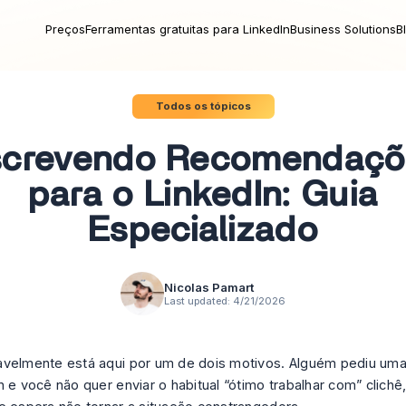
Preços
Ferramentas gratuitas para LinkedIn
Business Solutions
B
Todos os tópicos
screvendo Recomendaçõ
para o LinkedIn: Guia
Especializado
Nicolas Pamart
Last updated:
4/21/2026
avelmente está aqui por um de dois motivos. Alguém pediu u
n e você não quer enviar o habitual “ótimo trabalhar com” clichê