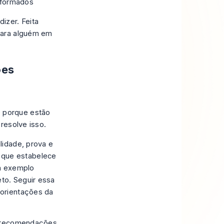
nformados
izer. Feita
para alguém em
ões
 porque estão
resolve isso.
lidade, prova e
que estabelece
um exemplo
to. Seguir essa
 orientações da