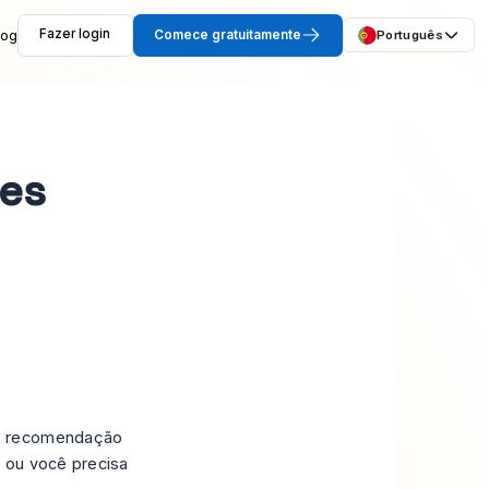
log
Fazer login
Comece gratuitamente
Português
es
ma recomendação
, ou você precisa