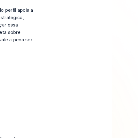
 perfil apoia a
tratégico,
çar essa
leta sobre
vale a pena ser