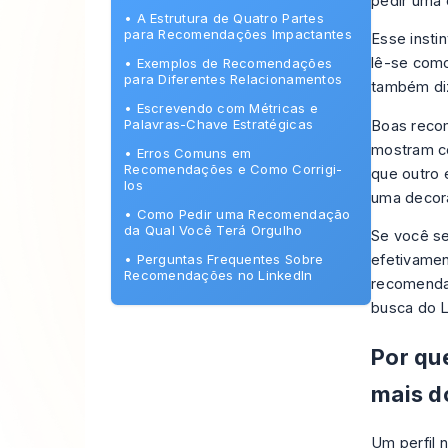
pedir uma 
•
A Estrutura de Quatro Partes
para Recomendações Impactantes
Esse insti
lê-se como
•
Exemplos de Recomendações
para Diferentes Relacionamentos
também di
•
Escrevendo com Métricas e
Palavras-Chave Estratégicas
Boas reco
mostram co
•
Erros Comuns em
Recomendações e Como Corrigi-
que outro 
los
uma decora
•
Como Pedir uma Recomendação
da Qual Você Terá Orgulho
Se você s
•
Perguntas Frequentes Sobre
efetivamen
Recomendações no LinkedIn
recomendaç
busca do 
Por qu
mais d
Um perfil 