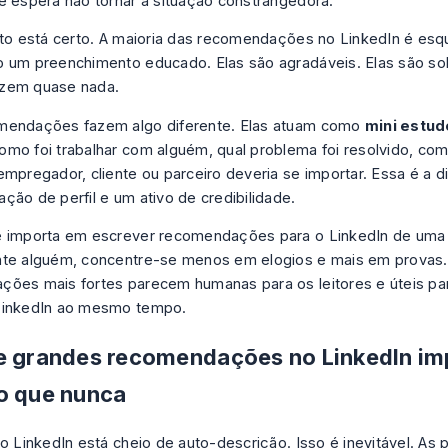
e espera não tornar a situação constrangedora.
nto está certo. A maioria das recomendações no LinkedIn é esq
 um preenchimento educado. Elas são agradáveis. Elas são soli
zem quase nada.
mendações fazem algo diferente. Elas atuam como
mini estud
mo foi trabalhar com alguém, qual problema foi resolvido, como
empregador, cliente ou parceiro deveria se importar. Essa é a d
ção de perfil e um ativo de credibilidade.
e importa em escrever recomendações para o LinkedIn de uma
te alguém, concentre-se menos em elogios e mais em provas.
ões mais fortes parecem humanas para os leitores e úteis pa
LinkedIn ao mesmo tempo.
e grandes recomendações no LinkedIn i
o que nunca
no LinkedIn está cheio de auto-descrição. Isso é inevitável. As 