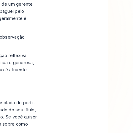
a de um gerente
 paguei pelo
 geralmente é
 observação
ão reflexiva
fica e generosa,
so é atraente
olada do perfil.
ado do seu título,
o. Se você quiser
ia sobre como