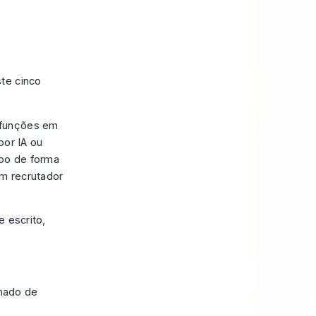
te cinco
 funções em
por IA ou
mpo de forma
m recrutador
 escrito,
inado de