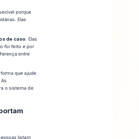
uecível porque
dárias. Elas
os de caso
. Elas
 foi feito e por
iferença entre
 forma que ajude
 As
ra o sistema de
mportam
pessoas listam