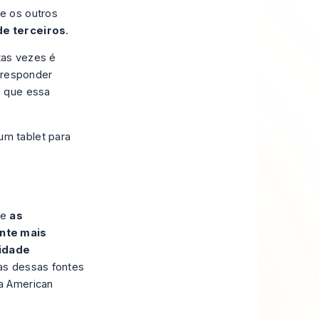
e os outros
de terceiros
.
tas vezes é
a responder
o que essa
ue
as
nte mais
cidade
as dessas fontes
a American