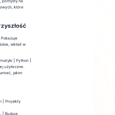
ć, pomysły na
zowych, które
przyszłość
. Pokazuje
Hubie, wkład w
rmatyki | Python |
ej użyteczne.
umieć, jakim
n | Projekty
L | Buduję