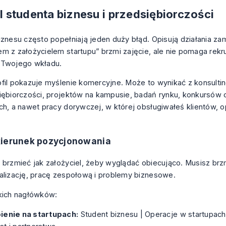
il studenta biznesu i przedsiębiorczości
iznesu często popełniają jeden duży błąd. Opisują działania zam
m z założycielem startupu” brzmi zajęcie, ale nie pomaga rekr
 Twojego wkładu.
fil pokazuje myślenie komercyjne. Może to wynikać z konsulti
iębiorczości, projektów na kampusie, badań rynku, konkursów 
ch, a nawet pracy dorywczej, w której obsługiwałeś klientów, o
kierunek pozycjonowania
 brzmieć jak założyciel, żeby wyglądać obiecująco. Musisz brzm
alizację, pracę zespołową i problemy biznesowe.
kich nagłówków:
ienie na startupach:
Student biznesu | Operacje w startupach 