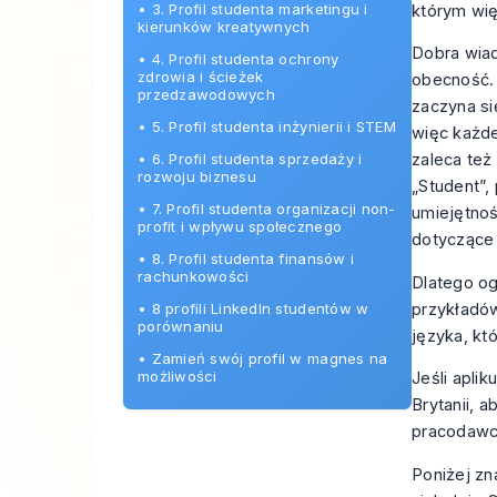
•
3. Profil studenta marketingu i
którym wię
kierunków kreatywnych
Dobra wiad
•
4. Profil studenta ochrony
zdrowia i ścieżek
obecność. 
przedzawodowych
zaczyna si
•
5. Profil studenta inżynierii i STEM
więc każd
•
6. Profil studenta sprzedaży i
zaleca też
rozwoju biznesu
„Student”,
•
7. Profil studenta organizacji non-
umiejętnoś
profit i wpływu społecznego
dotyczące
•
8. Profil studenta finansów i
rachunkowości
Dlatego og
•
8 profili LinkedIn studentów w
przykładó
porównaniu
języka, kt
•
Zamień swój profil w magnes na
możliwości
Jeśli apli
Brytanii
, a
pracodawc
Poniżej zn