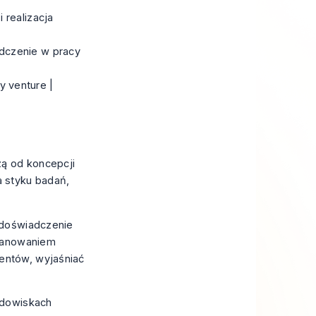
 realizacja
adczenie w pracy
y venture |
ą od koncepcji
 styku badań,
 doświadczenie
planowaniem
entów, wyjaśniać
odowiskach