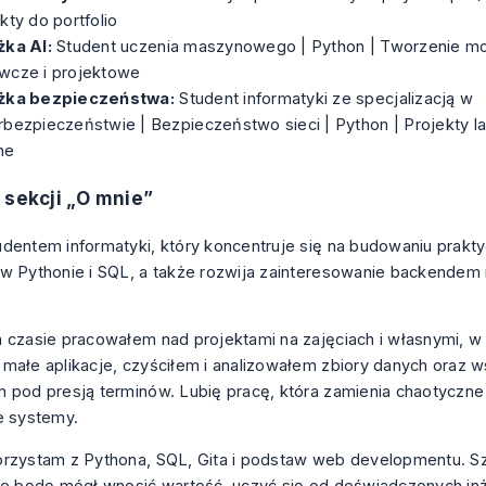
kty do portfolio
żka AI:
Student uczenia maszynowego | Python | Tworzenie mod
wcze i projektowe
żka bezpieczeństwa:
Student informatyki ze specjalizacją w
bezpieczeństwie | Bezpieczeństwo sieci | Python | Projekty la
ne
 sekcji „O mnie”
dentem informatyki, który koncentruje się na budowaniu prakt
w Pythonie i SQL, a także rozwija zainteresowanie backendem
 czasie pracowałem nad projektami na zajęciach i własnymi, w
małe aplikacje, czyściłem i analizowałem zbiory danych oraz
 pod presją terminów. Lubię pracę, która zamienia chaotyczn
e systemy.
orzystam z Pythona, SQL, Gita i podstaw web developmentu. 
ie będę mógł wnosić wartość, uczyć się od doświadczonych inż