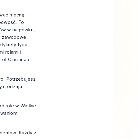
dować mocną
obowość. To
ków w nagłówku,
wo zawodowe
tykiety typu
i rolami i
 of Cincinnati
ło. Potrzebujesz
 i rodzaju
d role w Wielkiej
kiwaniom
tudentów. Każdy z