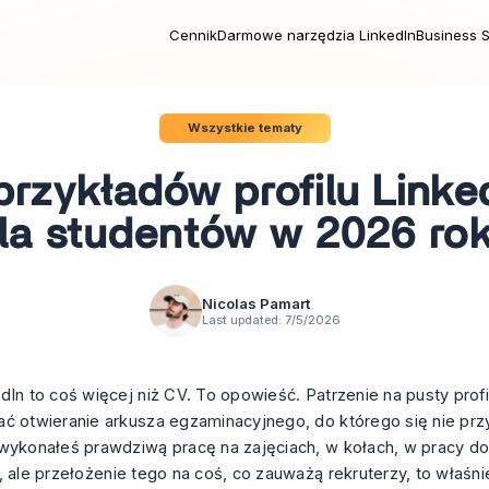
Cennik
Darmowe narzędzia LinkedIn
Business S
Wszystkie tematy
przykładów profilu Linke
la studentów w 2026 ro
Nicolas Pamart
Last updated:
7/5/2026
dIn to coś więcej niż CV. To opowieść. Patrzenie na pusty prof
ć otwieranie arkusza egzaminacyjnego, do którego się nie pr
wykonałeś prawdziwą pracę na zajęciach, w kołach, w pracy do
, ale przełożenie tego na coś, co zauważą rekruterzy, to właśni