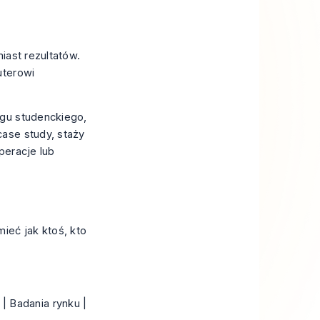
iast rezultatów.
uterowi
ngu studenckiego,
case study, staży
peracje lub
ieć jak ktoś, kto
| Badania rynku |