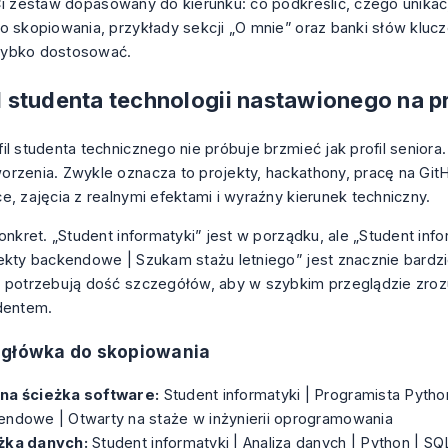
Ci zestaw dopasowany do kierunku: co podkreślić, czego unika
o skopiowania, przykłady sekcji „O mnie” oraz banki słów kluc
ybko dostosować.
il studenta technologii nastawionego na 
il studenta technicznego nie próbuje brzmieć jak profil seniora
rzenia. Zwykle oznacza to projekty, hackathony, pracę na Git
e, zajęcia z realnymi efektami i wyraźny kierunek techniczny.
onkret. „Student informatyki” jest w porządku, ale „Student info
ekty backendowe | Szukam stażu letniego” jest znacznie bardzi
 potrzebują dość szczegółów, aby w szybkim przeglądzie zroz
dentem.
agłówka do skopiowania
na ścieżka software:
Student informatyki | Programista Pytho
endowe | Otwarty na staże w inżynierii oprogramowania
żka danych:
Student informatyki | Analiza danych | Python | SQ