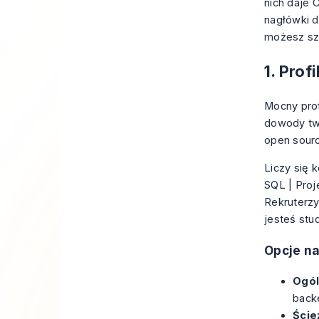
nich daje 
nagłówki d
możesz sz
1. Prof
Mocny prof
dowody two
open sourc
Liczy się k
SQL | Proj
Rekruterzy
jesteś stu
Opcje n
Ogól
back
Ście