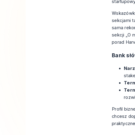
startupowy
Wskazówki 
sekcjami ta
sama rekom
sekcji „O 
porad Harv
Bank sł
Narz
stak
Term
Term
rozw
Profil biz
chcesz dop
praktyczne