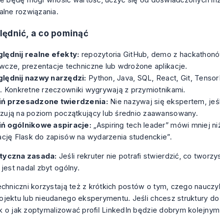
alne rozwiązania.
ędnić, a co pominąć
lędnij realne efekty:
repozytoria GitHub, demo z hackathonó
wcze, prezentacje techniczne lub wdrożone aplikacje.
lędnij nazwy narzędzi:
Python, Java, SQL, React, Git, Tensor
x. Konkretne rzeczowniki wygrywają z przymiotnikami.
ń przesadzone twierdzenia:
Nie nazywaj się ekspertem, jeś
zują na poziom początkujący lub średnio zaawansowany.
ń ogólnikowe aspiracje:
„Aspiring tech leader” mówi mniej 
ację Flask do zapisów na wydarzenia studenckie”.
tyczna zasada:
Jeśli rekruter nie potrafi stwierdzić, co tworz
l jest nadal zbyt ogólny.
echniczni korzystają też z krótkich postów o tym, czego nauczyli
jektu lub nieudanego eksperymentu. Jeśli chcesz struktury do t
k o
jak zoptymalizować profil LinkedIn
będzie dobrym kolejnym