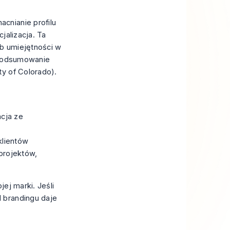
cnianie profilu
cjalizacja. Ta
b umiejętności w
odsumowanie
ty of Colorado
).
acja ze
klientów
 projektów,
ej marki. Jeśli
l brandingu
daje