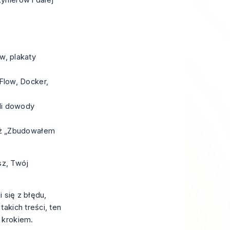
w, plakaty
Flow, Docker,
li dowody
niż „Zbudowałem
ysz, Twój
 się z błędu,
akich treści, ten
 krokiem.