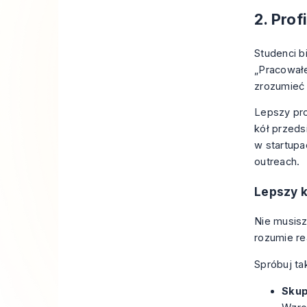
2. Prof
Studenci b
„Pracowałe
zrozumieć
Lepszy pro
kół przeds
w startupa
outreach.
Lepszy 
Nie musisz
rozumie re
Spróbuj ta
Skup