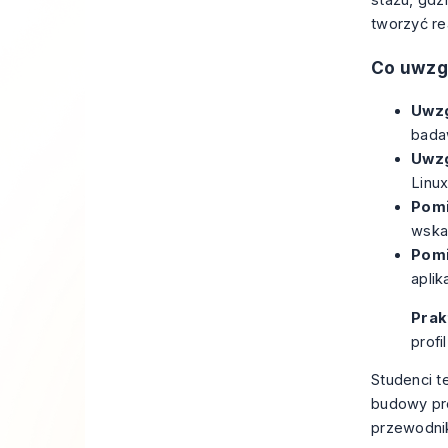
tworzyć re
Co uwzgl
Uwzg
bada
Uwzg
Linu
Pomi
wska
Pomi
aplik
Prak
profi
Studenci t
budowy pro
przewodni