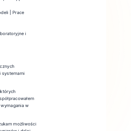
eli | Prace
boratoryjne i
ycznych
 i systemami
 których
 współpracowałem
e wymagania w
Szukam możliwości
ynierów i dalej