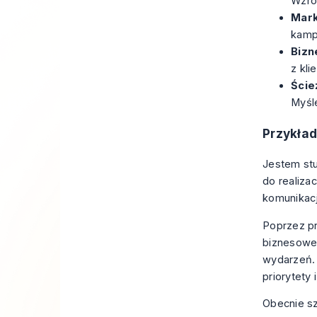
Wzros
Mark
kamp
Bizn
z kli
Ście
Myśl
Przykład
Jestem st
do realiza
komunikacj
Poprzez pr
biznesowe 
wydarzeń.
priorytety 
Obecnie sz