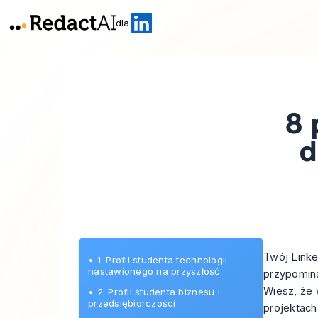
dla
8 
d
Twój Linke
•
1. Profil studenta technologii
nastawionego na przyszłość
przypomina
Wiesz, że 
•
2. Profil studenta biznesu i
przedsiębiorczości
projektach