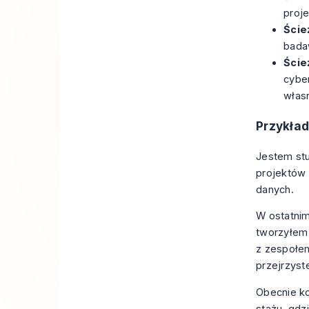
proje
Ście
bada
Ście
cyber
włas
Przykład
Jestem stu
projektów 
danych.
W ostatnim
tworzyłem 
z zespołem
przejrzyst
Obecnie k
stażu, gdz