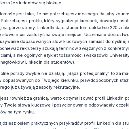
kszość studentów się blokuje.
omość jest taka, że nie potrzebujesz idealnego tła, aby zbu
Potrzebujesz profilu, który sygnalizuje kierunek, dowody i os
ę na górze strony. LinkedIn daje studentom dokładnie 220 zna
e słowo musi zasłużyć na swoje miejsce. Uczelniane doradzt
 używanie dopasowanych słów kluczowych zamiast domyślnej e
 ponieważ rekruterzy szukają terminów związanych z konkretnym
ciami, a nie ogólnych etykiet tożsamości (
wskazówki University
 nagłówków LinkedIn dla studentów
).
ólne porady zwykle nie działają. „Bądź profesjonalny” to za ma
w dopasowanych do Twojego kierunku, prawdopodobnych staży
órego już używają zespoły rekrutacyjne.
kujesz również za granicą, warto
optymalizować profil LinkedIn po
by Twoje słowa kluczowe i pozycjonowanie odpowiadały ocze
ów na tym rynku.
ajdziesz osiem praktycznych przykładów profili LinkedIn dla s