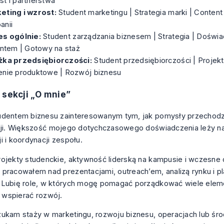
t i partnerstwa
eting i wzrost:
Student marketingu | Strategia marki | Content i
anii
es ogólnie:
Student zarządzania biznesem | Strategia | Doświ
entem | Gotowy na staż
żka przedsiębiorczości:
Student przedsiębiorczości | Projekt
enie produktowe | Rozwój biznesu
 sekcji „O mnie”
udentem biznesu zainteresowanym tym, jak pomysły przechodz
cji. Większość mojego dotychczasowego doświadczenia leży na
i i koordynacji zespołu.
ojekty studenckie, aktywność liderską na kampusie i wczesne
pracowałem nad prezentacjami, outreach’em, analizą rynku i 
 Lubię role, w których mogę pomagać porządkować wiele elem
i wspierać rozwój.
ukam staży w marketingu, rozwoju biznesu, operacjach lub śr