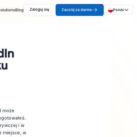
olutions
Blog
Zaloguj się
Zacznij za darmo
Polski
dIn
ku
il może
zygotowałeś.
rywczej i w
e miejsce, w