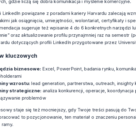
ch, gdzie liczą się dobra komunikacja i myślenie komercyjne.
LinkedIn powiązane z poradami kariery Harvardu zalecają wzma
kimi jak osiągnięcia, umiejętności, wolontariat, certyfikaty i spe
endacja sugeruje też wpisanie 4 do 6 konkretnych narzędzi lu
mnie” oraz aktualizowanie profilu przynajmniej raz na semestr (
p
ardu dotyczących profili LinkedIn przygotowane przez Universi
ów kluczowych
ędzia biznesowe:
Excel, PowerPoint, badania rynku, komunik
eholderami
iny wzrostu:
lead generation, partnerstwa, outreach, insighty 
iny strategiczne:
analiza konkurencji, operacje, koordynacja
iązywanie problemów
nesowy staje się też mocniejszy, gdy Twoje treści pasują do Twoj
racować to pozycjonowanie, ten materiał o
znaczeniu persona
 ramy.