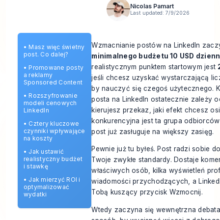
Nicolas Pamart
Last updated:
7/9/2026
Wzmacnianie postów na LinkedIn zacz
•
Masz więc świetny
post. Co dalej?
minimalnego budżetu 10 USD dzienn
realistycznym punktem startowym jest
•
Promowane posty
a reklamy
jeśli chcesz uzyskać wystarczającą lic
Sponsored Content
by nauczyć się czegoś użytecznego. 
•
Rozszyfrowanie
posta na LinkedIn ostatecznie zależy 
modeli cenowych
kierujesz przekaz, jaki efekt chcesz os
LinkedIn
konkurencyjna jest ta grupa odbiorcó
•
Cztery kluczowe
czynniki wpływające
post już zasługuje na większy zasięg.
na koszty
Pewnie już tu byłeś. Post radzi sobie d
•
Jak ustawić
realistyczny budżet
Twoje zwykłe standardy. Dostaje kome
i stawkę
właściwych osób, kilka wyświetleń prof
•
Jak mierzyć ROI i
wiadomości przychodzących, a Linked
optymalizować
Tobą kuszący przycisk Wzmocnij.
wydatki
Wtedy zaczyna się wewnętrzna debata.