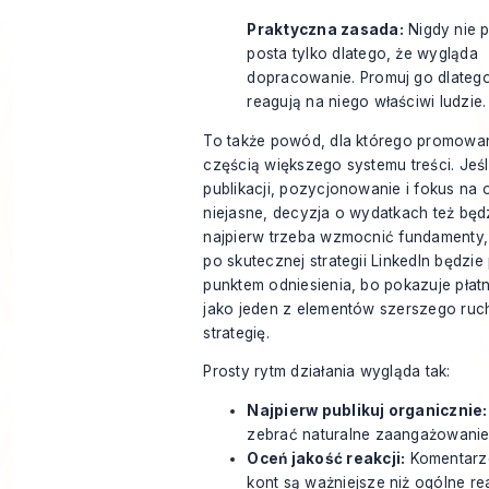
Praktyczna zasada:
Nigdy nie 
posta tylko dlatego, że wygląda
dopracowanie. Promuj go dlatego
reagują na niego właściwi ludzie.
To także powód, dla którego promowa
częścią większego systemu treści. Jeśl
publikacji, pozycjonowanie i fokus na 
niejasne, decyzja o wydatkach też będzi
najpierw trzeba wzmocnić fundamenty,
po skutecznej strategii LinkedIn
będzie
punktem odniesienia, bo pokazuje płat
jako jeden z elementów szerszego ruch
strategię.
Prosty rytm działania wygląda tak:
Najpierw publikuj organicznie:
zebrać naturalne zaangażowanie
Oceń jakość reakcji:
Komentarz
kont są ważniejsze niż ogólne re