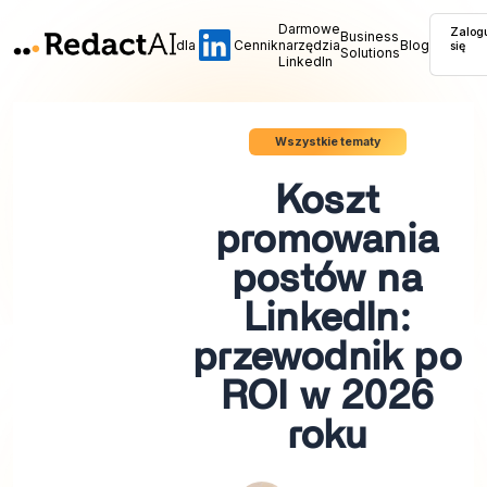
Darmowe
Zalog
Business
dla
Cennik
narzędzia
Blog
się
Solutions
LinkedIn
Wszystkie tematy
Koszt
promowania
postów na
LinkedIn:
przewodnik po
ROI w 2026
roku