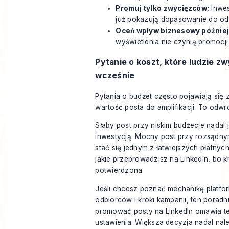
Promuj tylko zwycięzców:
Inwes
już pokazują dopasowanie do od
Oceń wpływ biznesowy później
wyświetlenia nie czynią promocji
Pytanie o koszt, które ludzie zw
wcześnie
Pytania o budżet często pojawiają się 
wartość posta do amplifikacji. To odw
Słaby post przy niskim budżecie nadal j
inwestycją. Mocny post przy rozsądn
stać się jednym z łatwiejszych płatny
jakie przeprowadzisz na LinkedIn, bo kr
potwierdzona.
Jeśli chcesz poznać mechanikę platfor
odbiorców i kroki kampanii, ten poradn
promować posty na LinkedIn
omawia t
ustawienia. Większa decyzja nadal nal