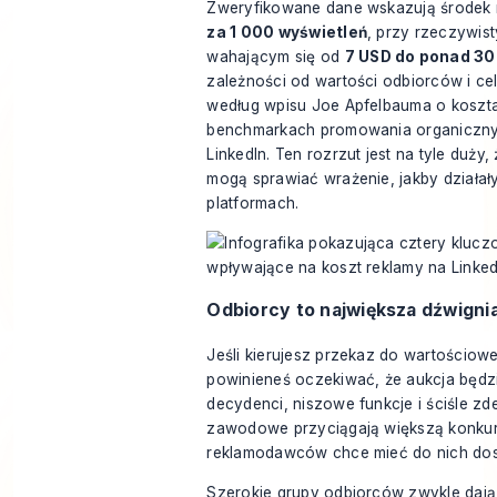
Zweryfikowane dane wskazują środek
za 1 000 wyświetleń
, przy rzeczywis
wahającym się od
7 USD do ponad 3
zależności od wartości odbiorców i ce
według wpisu Joe Apfelbauma o
koszta
benchmarkach promowania organiczn
LinkedIn
. Ten rozrzut jest na tyle duży
mogą sprawiać wrażenie, jakby działał
platformach.
Odbiorcy to największa dźwign
Jeśli kierujesz przekaz do wartościowe
powinieneś oczekiwać, że aukcja będzi
decydenci, niszowe funkcje i ściśle z
zawodowe przyciągają większą konkur
reklamodawców chce mieć do nich dos
Szerokie grupy odbiorców zwykle daj