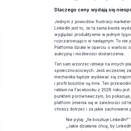
Dlaczego ceny wydają się niesp
Jednym z powodów frustracji market
LinkedIn jest to, że ta sama kwota wy
wyglądać produktywnie w jednym tygod
rozczarowująco w następnym. To nie j
Platforma działa w oparciu o wartość 
aukcyjną i możliwości dostarczenia.
Ten sam wzorzec istnieje na innych pl
społecznościowych. Jeśli wcześniej z
mechanika będzie wydawać się znajom
i profil kosztów są inne. Ten
przewodni
reklam na Facebooku z 2026 roku
jest
punktem porównawczym, bo pokazuje,
platform zmienia się w zależności od t
chcesz dotrzeć i za jakie zachowanie p
Nie pytaj: „Ile kosztuje LinkedIn?” 
„Jakie działanie chcę, by LinkedI