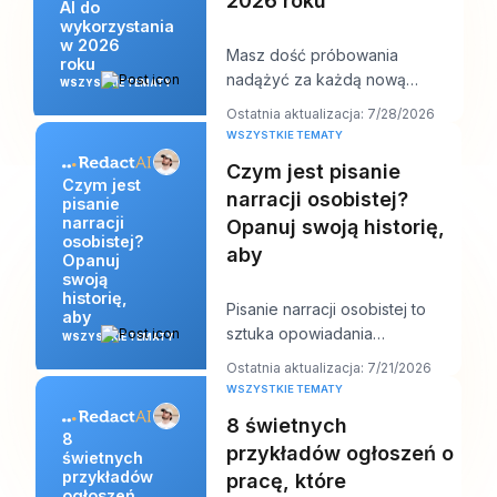
2026 roku
AI do
wykorzystania
w 2026
Masz dość próbowania
roku
nadążyć za każdą nową
WSZYSTKIE TEMATY
premierą AI, a jednocześnie
Ostatnia aktualizacja: 7/28/2026
musisz do południa wrzucić na
WSZYSTKIE TEMATY
Czym jest pisanie
Czym jest
narracji osobistej?
pisanie
narracji
Opanuj swoją historię,
osobistej?
aby
Opanuj
swoją
historię,
Pisanie narracji osobistej to
aby
sztuka opowiadania
WSZYSTKIE TEMATY
prawdziwej historii z własnego
Ostatnia aktualizacja: 7/21/2026
życia tak, aby ujawn
WSZYSTKIE TEMATY
8 świetnych
8
przykładów ogłoszeń o
świetnych
przykładów
pracę, które
ogłoszeń