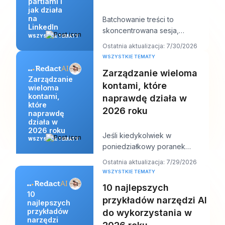
partiami i
jak działa
na
Batchowanie treści to
LinkedIn
skoncentrowana sesja,
WSZYSTKIE TEMATY
podczas której tworzysz naraz
Ostatnia aktualizacja: 7/30/2026
wiele postów na LinkedIn,
WSZYSTKIE TEMATY
Zarządzanie wieloma
Zarządzanie
kontami, które
wieloma
kontami,
naprawdę działa w
które
2026 roku
naprawdę
działa w
2026 roku
Jeśli kiedykolwiek w
WSZYSTKIE TEMATY
poniedziałkowy poranek
otworzyłeś jednego laptopa i
Ostatnia aktualizacja: 7/29/2026
zobaczyłeś dwanaście logowa
WSZYSTKIE TEMATY
10 najlepszych
10
przykładów narzędzi AI
najlepszych
przykładów
do wykorzystania w
narzędzi