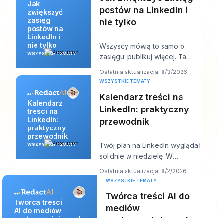
Jak
postów na LinkedIn i
zwiększyć
zasięg
nie tylko
postów na
LinkedIn i
nie tylko
Wszyscy mówią to samo o
WSZYSTKIE TEMATY
zasięgu: publikuj więcej. Ta
rada brzmi produktywnie, ale
Ostatnia aktualizacja: 8/3/2026
zwykle ukrywa sedn
WSZYSTKIE TEMATY
Kalendarz treści na
Kalendarz
LinkedIn: praktyczny
treści na
LinkedIn:
przewodnik
praktyczny
przewodnik
Twój plan na LinkedIn wyglądał
WSZYSTKIE TEMATY
solidnie w niedzielę. W
czwartek kolejka jest pusta,
Ostatnia aktualizacja: 8/2/2026
hook, który Ci s
WSZYSTKIE TEMATY
Twórca treści AI do
Twórca treści
mediów
AI do mediów