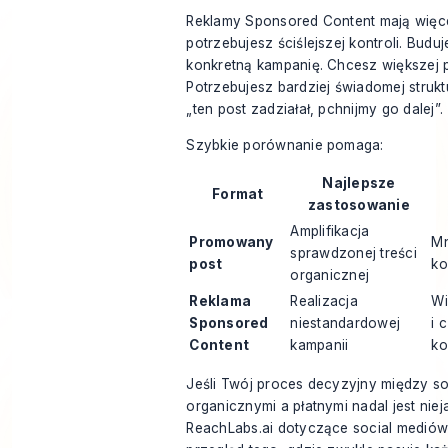
Reklamy Sponsored Content mają więce
potrzebujesz ściślejszej kontroli. Budu
konkretną kampanię. Chcesz większej p
Potrzebujesz bardziej świadomej struktu
„ten post zadziałał, pchnijmy go dalej”.
Szybkie porównanie pomaga:
Najlepsze
Format
zastosowanie
Amplifikacja
Promowany
Mn
sprawdzonej treści
post
ko
organicznej
Reklama
Realizacja
Wi
Sponsored
niestandardowej
i 
Content
kampanii
ko
Jeśli Twój proces decyzyjny między so
organicznymi a płatnymi nadal jest nie
ReachLabs.ai dotyczące social medió