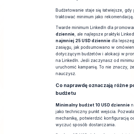
Budżetowanie staje się łatwiejsze, gdy
traktować minimum jako rekomendację.
Twarde minimum LinkedIn dla promowa
dziennie
, ale najlepsze praktyki Linke
najmniej 25 USD dziennie
dla lepszeg
zasięgu, jak podsumowano w omówieni
dotyczącym
budżetów i alokacji w pr
na LinkedIn
. Jeśli zaczynasz od minim
uruchomić kampanię. To nie znaczy, że
nauczysz.
Co naprawdę oznaczają różne p
budżetu
Minimalny budżet 10 USD dziennie
na
jako techniczny punkt wejścia. Pozwal
mechanikę, potwierdzić konfigurację o
wyczuć sposób dostarczania.