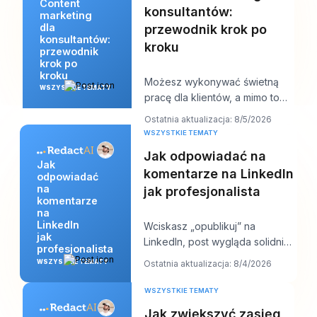
Content
konsultantów:
marketing
dla
przewodnik krok po
konsultantów:
kroku
przewodnik
krok po
kroku
Możesz wykonywać świetną
WSZYSTKIE TEMATY
pracę dla klientów, a mimo to
wciąż czuć się dziwnie
Ostatnia aktualizacja: 8/5/2026
niewidzialny online. P
WSZYSTKIE TEMATY
Jak odpowiadać na
Jak
komentarze na LinkedIn
odpowiadać
na
jak profesjonalista
komentarze
na
LinkedIn
Wciskasz „opublikuj” na
jak
LinkedIn, post wygląda solidnie,
profesjonalista
a potem zaczyna się praca.
WSZYSTKIE TEMATY
Ostatnia aktualizacja: 8/4/2026
Pojawia się kilk
WSZYSTKIE TEMATY
Jak zwiększyć zasięg