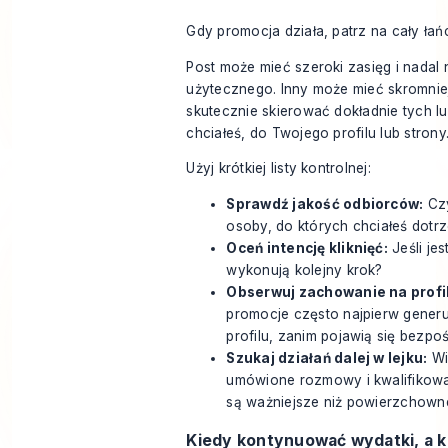
Gdy promocja działa, patrz na cały łań
Post może mieć szeroki zasięg i nadal 
użytecznego. Inny może mieć skromniej
skutecznie skierować dokładnie tych lu
chciałeś, do Twojego profilu lub strony
Użyj krótkiej listy kontrolnej:
Sprawdź jakość odbiorców:
Czy
osoby, do których chciałeś dotr
Oceń intencję kliknięć:
Jeśli jes
wykonują kolejny krok?
Obserwuj zachowanie na profi
promocje często najpierw generu
profilu, zanim pojawią się bezpo
Szukaj działań dalej w lejku:
Wi
umówione rozmowy i kwalifikow
są ważniejsze niż powierzchow
Kiedy kontynuować wydatki, a k