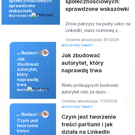
społecznościowych:
społecznościowych:
sprawdzone
sprawdzone wskazówki
wskazówki
WSZYSTKIE TEMATY
Znów patrzysz na pusty szkic na
LinkedIn, masz rozmowę z
klientem za dziesięć minut, a post
Ostatnia aktualizacja: 8/1/2026
powinien
WSZYSTKIE TEMATY
Jak zbudować
Jak
autorytet, który
zbudować
autorytet,
naprawdę trwa
który
naprawdę
trwa
Wielu próbujących budować
WSZYSTKIE TEMATY
autorytet robi za dużo
niewłaściwych rzeczy. Publikują
Ostatnia aktualizacja: 7/31/2026
więcej, gonią za wi
WSZYSTKIE TEMATY
Czym jest tworzenie
Czym jest
treści partiami i jak
tworzenie
treści
działa na LinkedIn