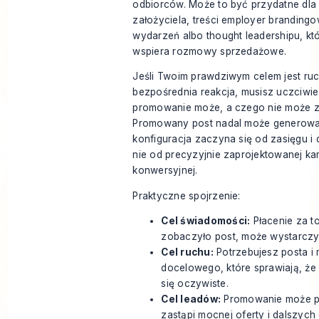
odbiorców. Może to być przydatne dla
założyciela, treści employer branding
wydarzeń albo thought leadershipu, któ
wspiera rozmowy sprzedażowe.
Jeśli Twoim prawdziwym celem jest ruc
bezpośrednia reakcja, musisz uczciwie
promowanie może, a czego nie może z
Promowany post nadal może generować 
konfiguracja zaczyna się od zasięgu i 
nie od precyzyjnie zaprojektowanej ka
konwersyjnej.
Praktyczne spojrzenie:
Cel świadomości:
Płacenie za t
zobaczyło post, może wystarczy
Cel ruchu:
Potrzebujesz posta i 
docelowego, które sprawiają, że 
się oczywiste.
Cel leadów:
Promowanie może po
zastąpi mocnej oferty i dalszych 