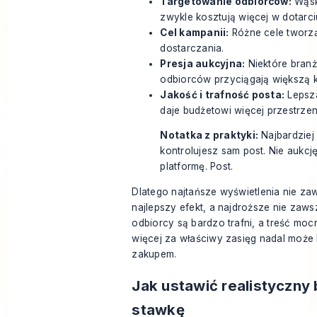
Targetowanie odbiorców:
Wąsk
zwykle kosztują więcej w dotarci
Cel kampanii:
Różne cele tworz
dostarczania.
Presja aukcyjna:
Niektóre branż
odbiorców przyciągają większą 
Jakość i trafność posta:
Lepsza
daje budżetowi więcej przestrzeni
Notatka z praktyki:
Najbardziej
kontrolujesz sam post. Nie aukcję
platformę. Post.
Dlatego najtańsze wyświetlenia nie za
najlepszy efekt, a najdroższe nie zawsz
odbiorcy są bardzo trafni, a treść moc
więcej za właściwy zasięg nadal może
zakupem.
Jak ustawić realistyczny 
stawkę