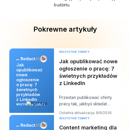
budżetu.
Pokrewne artykuły
WSZYSTKIE TEMATY
Jak opublikować nowe
Jak
ogłoszenie o pracę: 7
opublikować
nowe
świetnych przykładów
ogłoszenie
z LinkedIn
o pracę: 7
świetnych
przykładów
Przestań publikować oferty
z LinkedIn
pracy tak, jakbyś składał
WSZYSTKIE TEMATY
dokumenty, i zacznij pisać je
Ostatnia aktualizacja: 8/6/2026
tak, jakbyś próbo
WSZYSTKIE TEMATY
Content marketing dla