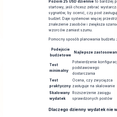
Poziom 25 USD dziennie
to bardziej 
startowy, jeśli chcesz zebrać wystarc
sygnałów, by ocenić, czy post zasługu
budżet. Daje systemowi więcej przestrz
znalezienie zasobów i zwiększa szan
wzorców zamiast szumu.
Pomocny sposób planowania budżetu za
Podejście
Najlepsze zastosowan
budżetowe
Potwierdzenie konfiguracj
Test
podstawowego
minimalny
dostarczania
Test
Ocena, czy zwycięzca
praktyczny
zasługuje na skalowanie
Skalowany
Rozszerzenie zasięgu
wydatek
sprawdzonych postów
Dlaczego dzienny wydatek nie 