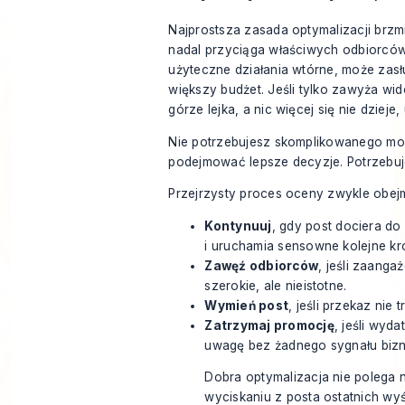
Najprostsza zasada optymalizacji brzmi 
nadal przyciąga właściwych odbiorców
użyteczne działania wtórne, może zas
większy budżet. Jeśli tylko zawyża wi
górze lejka, a nic więcej się nie dzieje, 
Nie potrzebujesz skomplikowanego mo
podejmować lepsze decyzje. Potrzebuj
Przejrzysty proces oceny zwykle obej
Kontynuuj
, gdy post dociera d
i uruchamia sensowne kolejne kro
Zawęź odbiorców
, jeśli zaanga
szerokie, ale nieistotne.
Wymień post
, jeśli przekaz nie tr
Zatrzymaj promocję
, jeśli wyda
uwagę bez żadnego sygnału biz
Dobra optymalizacja nie polega 
wyciskaniu z posta ostatnich wyś