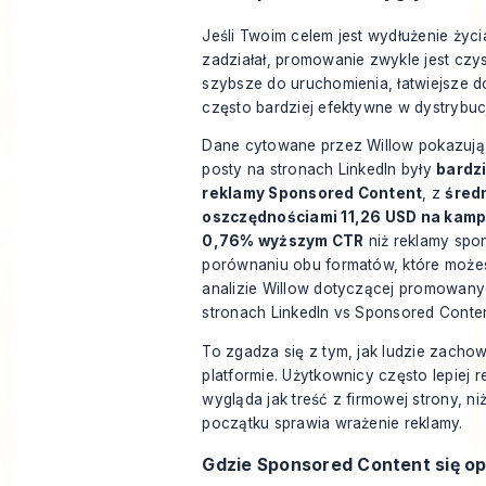
Jeśli Twoim celem jest wydłużenie życia
zadziałał, promowanie zwykle jest czys
szybsze do uruchomienia, łatwiejsze d
często bardziej efektywne w dystrybucj
Dane cytowane przez Willow pokazuj
posty na stronach LinkedIn były
bardzi
reklamy Sponsored Content
, z
śred
oszczędnościami 11,26 USD na kamp
0,76% wyższym CTR
niż reklamy spo
porównaniu obu formatów, które może
analizie Willow dotyczącej
promowany
stronach LinkedIn vs Sponsored Conte
To zgadza się z tym, jak ludzie zachow
platformie. Użytkownicy często lepiej 
wygląda jak treść z firmowej strony, ni
początku sprawia wrażenie reklamy.
Gdzie Sponsored Content się op