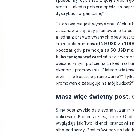
sposób, by wycisnąć więcej z dobrego
prostu LinkedIn pobiera opłatę za napr
dystrybucji organicznej?
Ta obawa nie jest wymyślona. Wielu u
zastanawia się, czy promowanie to puł
a jedną z przywoływanych obaw jest to
może pobierać
nawet 29 USD za 1 00
podczas gdy
promocja za 50 USD moż
kilka tysięcy wyświetleń
bez gwarancj
opisano w
tym poście na LinkedIn o tłu
ekonomii promowania
. Dlatego właściw
brzmi: „Ile kosztuje promowanie?” Tylk
promowanie zasługuje na mój budżet?”
Masz więc świetny post. 
Silny post zwykle daje sygnały, zanim
cokolwiek. Komentarze są trafne. Osob
wyglądają jak Twoi klienci, branżowi z
albo partnerzy. Post mówi coś na tyle 