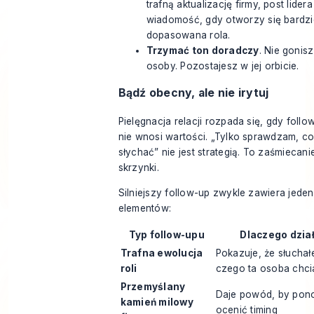
trafną aktualizację firmy, post lidera
wiadomość, gdy otworzy się bardzi
dopasowana rola.
Trzymać ton doradczy
. Nie gonisz
osoby. Pozostajesz w jej orbicie.
Bądź obecny, ale nie irytuj
Pielęgnacja relacji rozpada się, gdy follo
nie wnosi wartości. „Tylko sprawdzam, c
słychać” nie jest strategią. To zaśmiecani
skrzynki.
Silniejszy follow-up zwykle zawiera jeden
elementów:
Typ follow-upu
Dlaczego dzia
Trafna ewolucja
Pokazuje, że słuchał
roli
czego ta osoba chci
Przemyślany
Daje powód, by pon
kamień milowy
ocenić timing