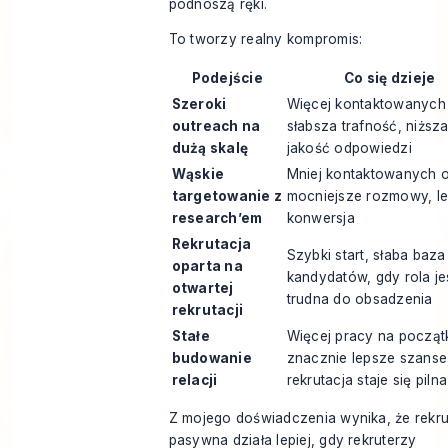
podnoszą ręki.
To tworzy realny kompromis:
Podejście
Co się dzieje
Szeroki
Więcej kontaktowanych
outreach na
słabsza trafność, niższ
dużą skalę
jakość odpowiedzi
Wąskie
Mniej kontaktowanych 
targetowanie z
mocniejsze rozmowy, l
research’em
konwersja
Rekrutacja
Szybki start, słaba baza
oparta na
kandydatów, gdy rola je
otwartej
trudna do obsadzenia
rekrutacji
Stałe
Więcej pracy na począt
budowanie
znacznie lepsze szanse
relacji
rekrutacja staje się pilna
Z mojego doświadczenia wynika, że rekru
pasywna działa lepiej, gdy rekruterzy