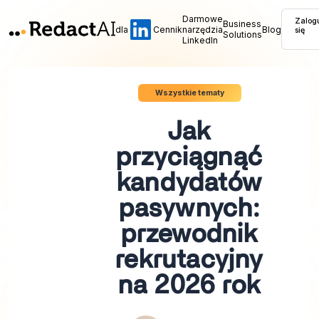
Darmowe
Zalog
Business
dla
Cennik
narzędzia
Blog
się
Solutions
LinkedIn
Wszystkie tematy
Jak
przyciągnąć
kandydatów
pasywnych:
przewodnik
rekrutacyjny
na 2026 rok