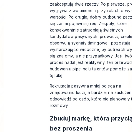
zaakceptują dwie rzeczy. Po pierwsze, pr
wygrywa z wolumenem przy rolach o wys
wartości. Po drugie, dobry outbound zac
się zanim pojawi się req. Zespoły, które
konsekwentnie zatrudniają świetnych
kandydatów pasywnych, prowadzą ciepłe l
obserwują sygnały timingowe i pozostają
wystarczająco widoczne, by outreach w
się znajomy, a nie przypadkowy. Jeśli twó
proces nadal jest reaktywny, ten przewod
budowaniu pipeline’u talentów
pomoże za
tę lukę.
Rekrutacja pasywna mniej polega na
znajdowaniu ludzi, a bardziej na zasłużen
odpowiedź od osób, które nie planowały t
rozmowy.
Zbuduj markę, która przyci
bez proszenia