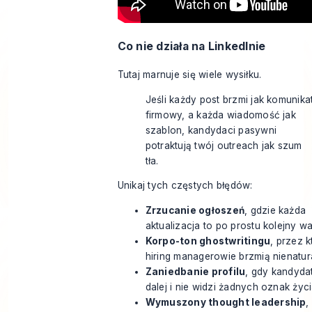
Co nie działa na LinkedInie
Tutaj marnuje się wiele wysiłku.
Jeśli każdy post brzmi jak komunika
firmowy, a każda wiadomość jak
szablon, kandydaci pasywni
potraktują twój outreach jak szum
tła.
Unikaj tych częstych błędów:
Zrzucanie ogłoszeń
, gdzie każda
aktualizacja to po prostu kolejny wa
Korpo-ton ghostwritingu
, przez k
hiring managerowie brzmią nienatura
Zaniedbanie profilu
, gdy kandydat
dalej i nie widzi żadnych oznak życi
Wymuszony thought leadership
,