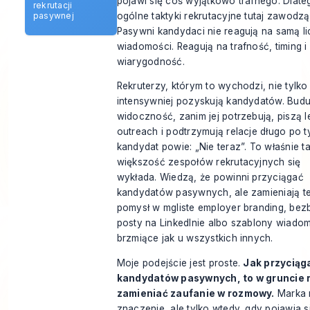
pojawi się coś wyjątkowo trafnego. Dlate
rekrutacji
ogólne taktyki rekrutacyjne tutaj zawodzą
pasywnej
Pasywni kandydaci nie reagują na samą l
wiadomości. Reagują na trafność, timing i
wiarygodność.
Rekruterzy, którym to wychodzi, nie tylko
intensywniej pozyskują kandydatów. Budu
widoczność, zanim jej potrzebują, piszą 
outreach i podtrzymują relacje długo po t
kandydat powie: „Nie teraz”. To właśnie t
większość zespołów rekrutacyjnych się
wykłada. Wiedzą, że powinni przyciągać
kandydatów pasywnych, ale zamieniają t
pomysł w mgliste employer branding, be
posty na LinkedInie albo szablony wiado
brzmiące jak u wszystkich innych.
Moje podejście jest proste.
Jak przyciąg
kandydatów pasywnych, to w gruncie 
zamieniać zaufanie w rozmowy.
Marka
znaczenie, ale tylko wtedy, gdy pojawia s