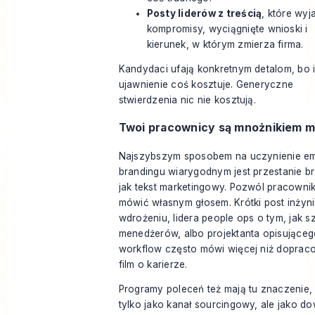
Posty liderów z treścią
, które wyj
kompromisy, wyciągnięte wnioski i
kierunek, w którym zmierza firma.
Kandydaci ufają konkretnym detalom, bo 
ujawnienie coś kosztuje. Generyczne
stwierdzenia nic nie kosztują.
Twoi pracownicy są mnożnikiem m
Najszybszym sposobem na uczynienie e
brandingu wiarygodnym jest przestanie b
jak tekst marketingowy. Pozwól pracown
mówić własnym głosem. Krótki post inżyni
wdrożeniu, lidera people ops o tym, jak sz
menedżerów, albo projektanta opisujące
workflow często mówi więcej niż dopra
film o karierze.
Programy poleceń też mają tu znaczenie, 
tylko jako kanał sourcingowy, ale jako d