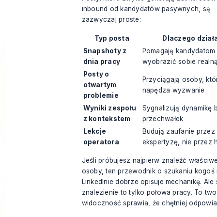
inbound od kandydatów pasywnych, są
zazwyczaj proste:
Typ posta
Dlaczego dział
Snapshoty z
Pomagają kandydatom
dnia pracy
wyobrazić sobie realn
Posty o
Przyciągają osoby, któ
otwartym
napędza wyzwanie
problemie
Wyniki zespołu
Sygnalizują dynamikę 
z kontekstem
przechwałek
Lekcje
Budują zaufanie przez
operatora
ekspertyzę, nie przez 
Jeśli próbujesz najpierw znaleźć właściw
osoby, ten przewodnik o
szukaniu kogoś
LinkedInie
dobrze opisuje mechanikę. Ale
znalezienie to tylko połowa pracy. To two
widoczność sprawia, że chętniej odpowia