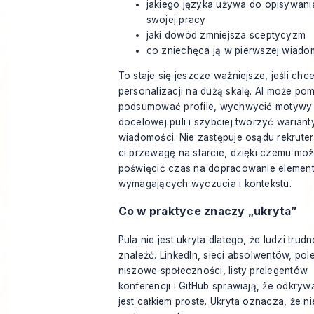
jakiego języka używa do opisywani
swojej pracy
jaki dowód zmniejsza sceptycyzm
co zniechęca ją w pierwszej wiado
To staje się jeszcze ważniejsze, jeśli chc
personalizacji na dużą skalę. AI może po
podsumować profile, wychwycić motywy
docelowej puli i szybciej tworzyć wariant
wiadomości. Nie zastępuje osądu rekruter
ci przewagę na starcie, dzięki czemu mo
poświęcić czas na dopracowanie elemen
wymagających wyczucia i kontekstu.
Co w praktyce znaczy „ukryta”
Pula nie jest ukryta dlatego, że ludzi trud
znaleźć. LinkedIn, sieci absolwentów, pol
niszowe społeczności, listy prelegentów
konferencji i GitHub sprawiają, że odkryw
jest całkiem proste. Ukryta oznacza, że ni