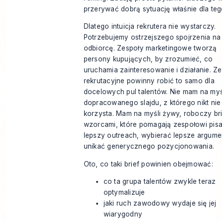
przerywać dobrą sytuację właśnie dla te
Dlatego intuicja rekrutera nie wystarczy.
Potrzebujemy ostrzejszego spojrzenia na
odbiorcę. Zespoły marketingowe
tworzą
persony kupujących
, by zrozumieć, co
uruchamia zainteresowanie i działanie. Z
rekrutacyjne powinny robić to samo dla
docelowych pul talentów. Nie mam na myś
dopracowanego slajdu, z którego nikt nie
korzysta. Mam na myśli żywy, roboczy bri
wzorcami, które pomagają zespołowi pis
lepszy outreach, wybierać lepsze argumen
unikać generycznego pozycjonowania.
Oto, co taki brief powinien obejmować:
co ta grupa talentów zwykle teraz
optymalizuje
jaki ruch zawodowy wydaje się jej
wiarygodny