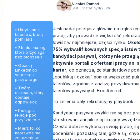
Nicolas Pamart
Last updated:
5/11/2026
Jeśli nadal polegasz głównie na ogłoszen
•
Ukryta pula
talentów, którą
pracę, aby prowadzić większość rekrutacj
pomijasz
łowisz w najmniejszej części rynku.
Okoł
•
Zbuduj markę,
75% wykwalifikowanych specjalistów 
która przyciąga
kandydaci pasywni, którzy nie przeglą
bez proszenia
aktywnie portali z ofertami pracy ani 
•
Opanuj
karier
, co oznacza, że standardowe pod
LinkedIn do
sourcingu
„opublikuj i czekaj” pomija większość puli
pasywnego
talentów, zgodnie z
analizą pozyskiwania
•
Twórz
talentów pasywnych HootRecruit
.
outreach, który
dostaje
To zmienia cały rekrutacyjny playbook.
odpowiedź
•
Pielęgnuj
Kandydaci pasywni zwykle nie są bez pra
relacje pod
sfrustrowani ani pilnie aplikujący wszędzi
przyszłe role
Często dobrze wykonują swoją pracę, są
•
Mierz to, co
naprawdę ma
doceniani i pozostają tam, gdzie są, chyb
znaczenie w