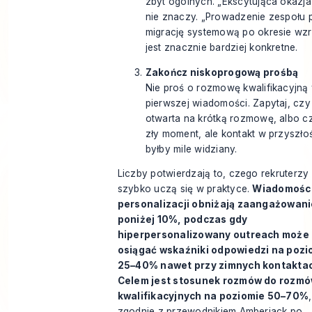
zbyt ogólnych. „Ekscytująca okazja
nie znaczy. „Prowadzenie zespołu 
migrację systemową po okresie wzr
jest znacznie bardziej konkretne.
Zakończ niskoprogową prośbą
Nie proś o rozmowę kwalifikacyjną
pierwszej wiadomości. Zapytaj, czy
otwarta na krótką rozmowę, albo c
zły moment, ale kontakt w przyszło
byłby mile widziany.
Liczby potwierdzają to, czego rekruterzy
szybko uczą się w praktyce.
Wiadomości
personalizacji obniżają zaangażowani
poniżej 10%, podczas gdy
hiperpersonalizowany outreach może
osiągać wskaźniki odpowiedzi na pozi
25–40% nawet przy zimnych kontakta
Celem jest stosunek rozmów do rozm
kwalifikacyjnych na poziomie 50–70%
,
zgodnie z
przewodnikiem Amberjack po