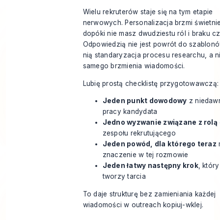
Wielu rekruterów staje się na tym etapie
nerwowych. Personalizacja brzmi świetnie
dopóki nie masz dwudziestu ról i braku c
Odpowiedzią nie jest powrót do szablonó
nią standaryzacja procesu researchu, a n
samego brzmienia wiadomości.
Lubię prostą checklistę przygotowawczą:
Jeden punkt dowodowy
z niedaw
pracy kandydata
Jedno wyzwanie związane z rolą
zespołu rekrutującego
Jeden powód, dla którego teraz
znaczenie w tej rozmowie
Jeden łatwy następny krok
, który
tworzy tarcia
To daje strukturę bez zamieniania każdej
wiadomości w outreach kopiuj-wklej.