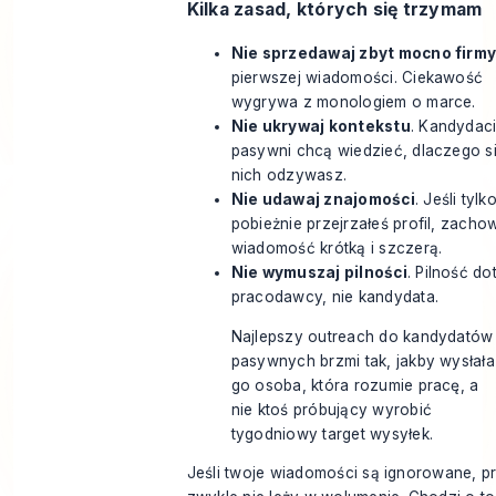
Kilka zasad, których się trzymam
Nie sprzedawaj zbyt mocno firm
pierwszej wiadomości. Ciekawość
wygrywa z monologiem o marce.
Nie ukrywaj kontekstu
. Kandydac
pasywni chcą wiedzieć, dlaczego s
nich odzywasz.
Nie udawaj znajomości
. Jeśli tylk
pobieżnie przejrzałeś profil, zacho
wiadomość krótką i szczerą.
Nie wymuszaj pilności
. Pilność d
pracodawcy, nie kandydata.
Najlepszy outreach do kandydatów
pasywnych brzmi tak, jakby wysłała
go osoba, która rozumie pracę, a
nie ktoś próbujący wyrobić
tygodniowy target wysyłek.
Jeśli twoje wiadomości są ignorowane, p