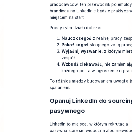
pracodawców, ten przewodnik po
employ
brandingu na LinkedInie
będzie praktycz
miejscem na start.
Prosty rytm działa dobrze:
Naucz czegoś
z realnej pracy zesp
Pokaż kogoś
stojącego za tą pracą
Wyjaśnij wyzwanie
, z którym mier
zespół.
Wzbudź ciekawość
, nie zamieniaj
każdego posta w ogłoszenie o prac
To różnica między budowaniem uwagi a j
spalaniem.
Opanuj LinkedIn do sourcin
pasywnego
LinkedIn to miejsce, w którym rekrutacja
pasywna staje się widoczna albo niewido