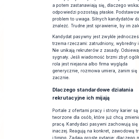
a potem zastanawiają się, dlaczego wskaź
odpowiedzi pozostają płaskie. Podstawo
problem to uwaga. Silnych kandydatów da
znaleźć. Trudne jest sprawienie, by im zal
Kandydat pasywny jest zwykle jednocześ
trzema rzeczami: zatrudniony, wybredny i 
Nie unikają rekruterów z zasady. Odsiewa
sygnały. Jeśli wiadomość brzmi zbyt ogól
rola jest niejasna albo firma wygląda
generycznie, rozmowa umiera, zanim się
zacznie.
Dlaczego standardowe działania
rekrutacyjne ich mijają
Portale z ofertami pracy i strony karier są
tworzone dla osób, które już chcą zmieni
pracę. Kandydaci pasywni zachowują się
inaczej. Reagują na konkret, zawodową t
i timing. Zadają proste pytanie: dlaczego 