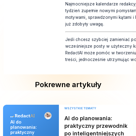
Najmocniejsze kalendarze redakcyj
tydzień zupełnie nowymi pomysłam
motywami, sprawdzonymi kątami i 
już zdobyły uwagę.
Jeśli chcesz szybciej zamieniać po
wcześniejsze posty w użyteczny ka
RedactAI
może pomóc w tworzeniu s
treści, jednocześnie utrzymując w
Pokrewne artykuły
WSZYSTKIE TEMATY
AI do planowania:
AI do
praktyczny przewodnik
planowania:
praktyczny
po inteligentniejszych