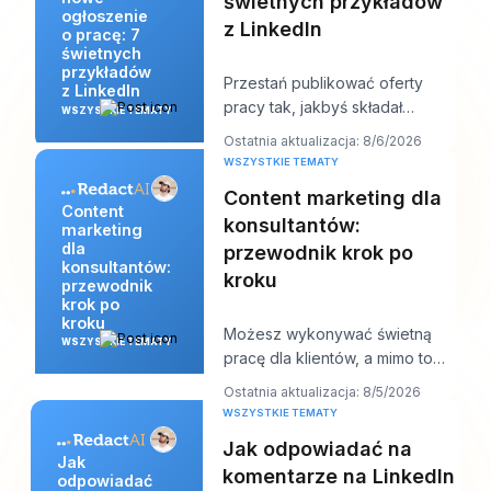
świetnych przykładów
ogłoszenie
z LinkedIn
o pracę: 7
świetnych
przykładów
Przestań publikować oferty
z LinkedIn
pracy tak, jakbyś składał
WSZYSTKIE TEMATY
dokumenty, i zacznij pisać je
Ostatnia aktualizacja: 8/6/2026
tak, jakbyś próbo
WSZYSTKIE TEMATY
Content marketing dla
Content
konsultantów:
marketing
dla
przewodnik krok po
konsultantów:
kroku
przewodnik
krok po
kroku
Możesz wykonywać świetną
WSZYSTKIE TEMATY
pracę dla klientów, a mimo to
wciąż czuć się dziwnie
Ostatnia aktualizacja: 8/5/2026
niewidzialny online. P
WSZYSTKIE TEMATY
Jak odpowiadać na
Jak
komentarze na LinkedIn
odpowiadać