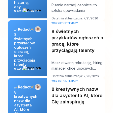
historię,
Pisanie narracji osobistej to
aby
sztuka opowiadania
WSZYSTKIE TEMATY
prawdziwej historii z własnego
Ostatnia aktualizacja: 7/21/2026
życia tak, aby ujawn
WSZYSTKIE TEMATY
8 świetnych
8
przykładów ogłoszeń o
świetnych
przykładów
pracę, które
ogłoszeń
przyciągają talenty
o pracę,
które
przyciągają
Masz otwartą rekrutację, hiring
talenty
manager chce „mocnych
WSZYSTKIE TEMATY
kandydatów do przyszłego
Ostatnia aktualizacja: 7/20/2026
tygodnia”, a Twoje og
WSZYSTKIE TEMATY
8 kreatywnych nazw
8
dla asystenta AI, które
kreatywnych
nazw dla
Cię zainspirują
asystenta
AI, które