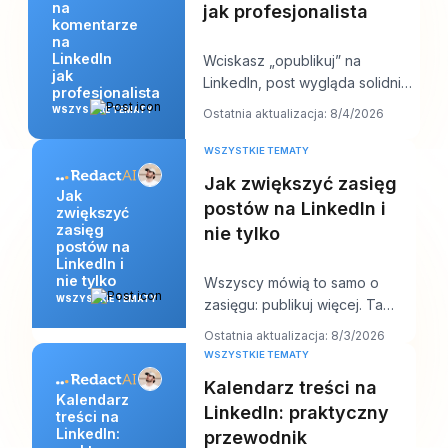
na
jak profesjonalista
komentarze
na
LinkedIn
Wciskasz „opublikuj” na
jak
LinkedIn, post wygląda solidnie,
profesjonalista
a potem zaczyna się praca.
WSZYSTKIE TEMATY
Ostatnia aktualizacja: 8/4/2026
Pojawia się kilk
WSZYSTKIE TEMATY
Jak zwiększyć zasięg
Jak
postów na LinkedIn i
zwiększyć
zasięg
nie tylko
postów na
LinkedIn i
nie tylko
Wszyscy mówią to samo o
WSZYSTKIE TEMATY
zasięgu: publikuj więcej. Ta
rada brzmi produktywnie, ale
Ostatnia aktualizacja: 8/3/2026
zwykle ukrywa sedn
WSZYSTKIE TEMATY
Kalendarz treści na
Kalendarz
LinkedIn: praktyczny
treści na
LinkedIn:
przewodnik