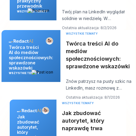
praktyczny
przewodnik
Twój plan na LinkedIn wyglądał
WSZYSTKIE TEMATY
solidnie w niedzielę. W
czwartek kolejka jest pusta,
Ostatnia aktualizacja: 8/2/2026
hook, który Ci s
WSZYSTKIE TEMATY
Twórca treści AI do
Twórca treści
mediów
AI do mediów
społecznościowych:
społecznościowych:
sprawdzone
sprawdzone wskazówki
wskazówki
WSZYSTKIE TEMATY
Znów patrzysz na pusty szkic na
LinkedIn, masz rozmowę z
klientem za dziesięć minut, a post
Ostatnia aktualizacja: 8/1/2026
powinien
WSZYSTKIE TEMATY
Jak zbudować
Jak
autorytet, który
zbudować
autorytet,
naprawdę trwa
który