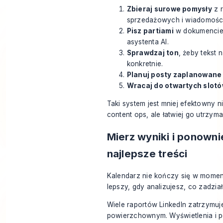
Zbieraj surowe pomysły
z r
sprzedażowych i wiadomośc
Pisz partiami
w dokumencie,
asystenta AI.
Sprawdzaj ton
, żeby tekst 
konkretnie.
Planuj posty zaplanowane
Wracaj do otwartych slot
Taki system jest mniej efektowny 
content ops, ale łatwiej go utrzyma
Mierz wyniki i ponown
najlepsze treści
Kalendarz nie kończy się w momenci
lepszy, gdy analizujesz, co zadział
Wiele raportów LinkedIn zatrzymuj
powierzchownym. Wyświetlenia i p