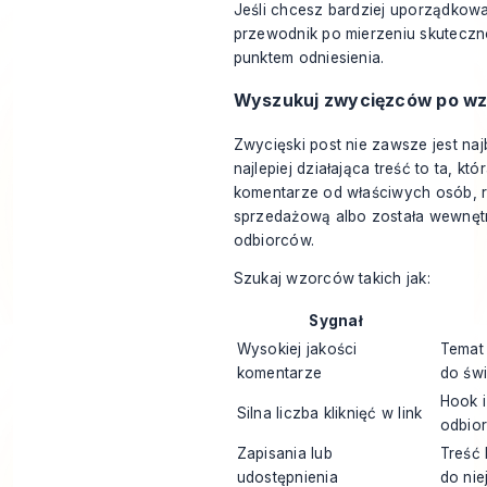
Jeśli chcesz bardziej uporządkowa
przewodnik po mierzeniu skuteczno
punktem odniesienia.
Wyszukuj zwycięzców po wzo
Zwycięski post nie zawsze jest na
najlepiej działająca treść to ta, k
komentarze od właściwych osób,
sprzedażową albo została wewnęt
odbiorców.
Szukaj wzorców takich jak:
Sygnał
Wysokiej jakości
Temat 
komentarze
do św
Hook i
Silna liczba kliknięć w link
odbio
Zapisania lub
Treść 
udostępnienia
do nie