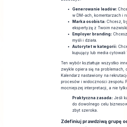
Generowanie leadów:
Chce
w DM-ach, komentarzach i 
Marka osobista:
Chcesz, by 
ekspertyzę z Twoim nazwisk
Employer branding:
Chcesz,
myśli i działa.
Autorytet w kategorii:
Chce
kupujący lub media cytowali
Ten wybór kształtuje wszystko inn
zwykle opiera się na problemach, o
Kalendarz nastawiony na rekrutację
procesów i widoczności zespołu. 
mocniejszej interpretacji, a nie tylk
Praktyczna zasada:
Jeśli 
do dowolnego celu biznesowe
zbyt szeroka.
Zdefiniuj prawdziwą grupę o