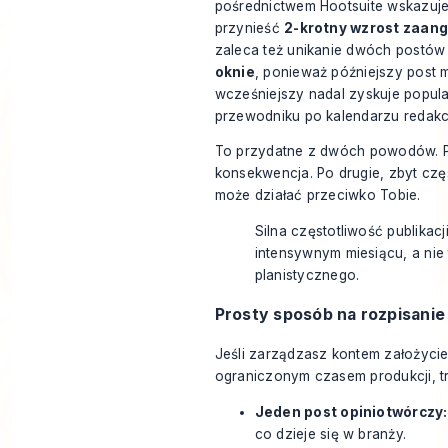
pośrednictwem Hootsuite wskazuje
przynieść
2-krotny wzrost zaan
zaleca też unikanie dwóch postó
oknie
, ponieważ późniejszy post m
wcześniejszy nadal zyskuje popula
przewodniku po kalendarzu redakc
To przydatne z dwóch powodów. Po
konsekwencja. Po drugie, zbyt cz
może działać przeciwko Tobie.
Silna częstotliwość publikacj
intensywnym miesiącu, a nie 
planistycznego.
Prosty sposób na rozpisanie
Jeśli zarządzasz kontem założycie
ograniczonym czasem produkcji, t
Jeden post opiniotwórczy:
co dzieje się w branży.