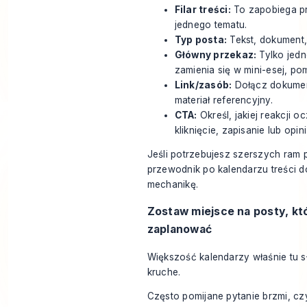
Filar treści:
To zapobiega p
jednego tematu.
Typ posta:
Tekst, dokument,
Główny przekaz:
Tylko jedn
zamienia się w mini-esej, pom
Link/zasób:
Dołącz dokument
materiał referencyjny.
CTA:
Określ, jakiej reakcji 
kliknięcie, zapisanie lub opini
Jeśli potrzebujesz szerszych ram 
przewodnik po kalendarzu treści d
mechanikę.
Zostaw miejsce na posty, któ
zaplanować
Większość kalendarzy właśnie tu s
kruche.
Często pomijane pytanie brzmi, cz