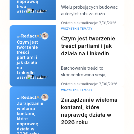
naprawdę
trwa
Wielu próbujących budować
WSZYSTKIE TEMATY
autorytet robi za dużo
niewłaściwych rzeczy. Publikują
Ostatnia aktualizacja: 7/31/2026
więcej, gonią za wi
WSZYSTKIE TEMATY
Czym jest tworzenie
Czym jest
treści partiami i jak
tworzenie
treści
działa na LinkedIn
partiami i
jak działa
na
Batchowanie treści to
LinkedIn
skoncentrowana sesja,
WSZYSTKIE TEMATY
podczas której tworzysz naraz
Ostatnia aktualizacja: 7/30/2026
wiele postów na LinkedIn,
WSZYSTKIE TEMATY
Zarządzanie wieloma
Zarządzanie
kontami, które
wieloma
kontami,
naprawdę działa w
które
2026 roku
naprawdę
działa w
2026 roku