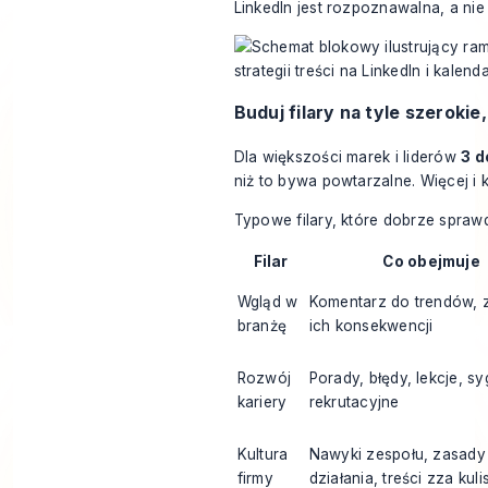
LinkedIn jest rozpoznawalna, a ni
Buduj filary na tyle szerokie
Dla większości marek i liderów
3 d
niż to bywa powtarzalne. Więcej i k
Typowe filary, które dobrze sprawd
Filar
Co obejmuje
Wgląd w
Komentarz do trendów, z
branżę
ich konsekwencji
Rozwój
Porady, błędy, lekcje, sy
kariery
rekrutacyjne
Kultura
Nawyki zespołu, zasady
firmy
działania, treści zza kuli