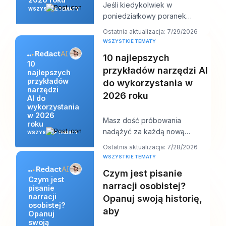
Jeśli kiedykolwiek w
WSZYSTKIE TEMATY
poniedziałkowy poranek
otworzyłeś jednego laptopa i
Ostatnia aktualizacja: 7/29/2026
zobaczyłeś dwanaście logowa
WSZYSTKIE TEMATY
10 najlepszych
10
przykładów narzędzi AI
najlepszych
przykładów
do wykorzystania w
narzędzi
2026 roku
AI do
wykorzystania
w 2026
Masz dość próbowania
roku
nadążyć za każdą nową
WSZYSTKIE TEMATY
premierą AI, a jednocześnie
Ostatnia aktualizacja: 7/28/2026
musisz do południa wrzucić na
WSZYSTKIE TEMATY
Czym jest pisanie
Czym jest
narracji osobistej?
pisanie
narracji
Opanuj swoją historię,
osobistej?
aby
Opanuj
swoją