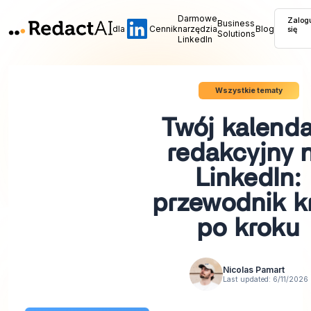
Darmowe
Zalog
Business
dla
Cennik
narzędzia
Blog
się
Solutions
LinkedIn
Wszystkie tematy
Twój kalenda
redakcyjny 
LinkedIn:
przewodnik k
po kroku
Nicolas Pamart
Last updated:
6/11/2026