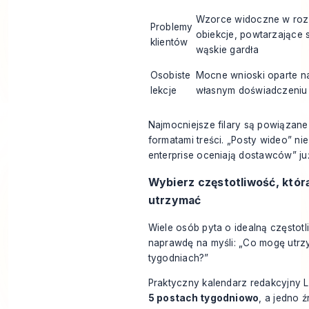
Wzorce widoczne w ro
Problemy
obiekcje, powtarzające 
klientów
wąskie gardła
Osobiste
Mocne wnioski oparte n
lekcje
własnym doświadczeniu
Najmocniejsze filary są powiązane
formatami treści. „Posty wideo” nie
enterprise oceniają dostawców” już
Wybierz częstotliwość, któr
utrzymać
Wiele osób pyta o idealną częstotli
naprawdę na myśli: „Co mogę utrz
tygodniach?”
Praktyczny kalendarz redakcyjny L
5 postach tygodniowo
, a jedno 