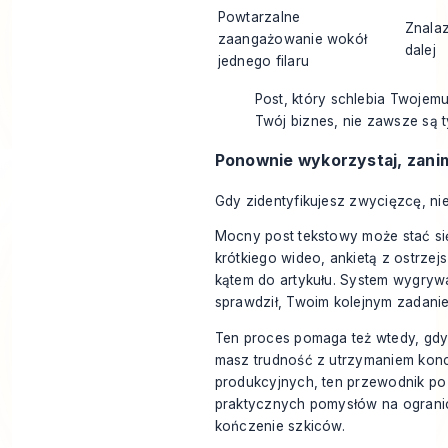
Powtarzalne
Znalaz
zaangażowanie wokół
dalej
jednego filaru
Post, który schlebia Twojemu
Twój biznes, nie zawsze są 
Ponownie wykorzystaj, zani
Gdy zidentyfikujesz zwycięzcę, nie
Mocny post tekstowy może stać si
krótkiego wideo, ankietą z ostrze
kątem do artykułu. System wygrywa 
sprawdził, Twoim kolejnym zadanie
Ten proces pomaga też wtedy, gdy 
masz trudność z utrzymaniem konce
produkcyjnych, ten
przewodnik po
praktycznych pomysłów na ogranic
kończenie szkiców.