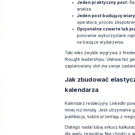
Jeden praktyczny post:
Ram
analiza.
Jeden post budujący wiar
operatora, proces zespołowy 
Opcjonalne czwarte lub pią
ponownie wykorzystane najle
na bieżące wydarzenia.
Taki miks zwykle wygrywa z feed
thought leadershipu. Ułatwia też 
zaplanowany slot ma swoje zadani
Jak zbudować elastyc
kalendarza
Kalendarz redakcyjny LinkedIn pow
mniej niż minutę. Jeśli utrzymanie
publikacja, ludzie przestają z nieg
Dlatego nadal lubię arkusz kalkula
dla wielu zespołów. Nie chodzi o