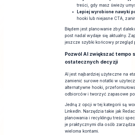
treści, gdy masz świeży umys
Lepiej wyrobione nawyki p
hooki lub niejasne CTA, zani
Błędem jest planowanie zbyt dale
post nadal wydaje się aktualny. Z
jeszcze szybki końcowy przegląd p
Pozwól AI zwiększać tempo 
ostatecznych decyzji
AI jest najbardziej użyteczne na et
zamienić surowe notatki w użytec
alternatywne hooki, przeformułow
odbiorców i tworzyć zapasowe pom
Jedną z opcji w tej kategorii są
wor
LinkedIn
. Narzędzia takie jak Reda
planowania i recyklingu treści spe
je praktycznymi dla osób zarządza
wieloma kontami.