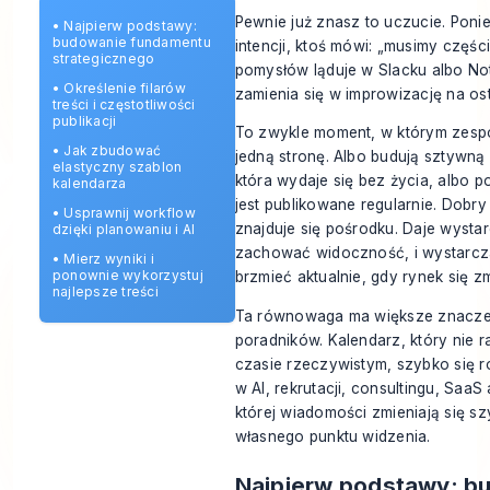
Pewnie już znasz to uczucie. Poni
•
Najpierw podstawy:
budowanie fundamentu
intencji, ktoś mówi: „musimy części
strategicznego
pomysłów ląduje w Slacku albo Not
•
Określenie filarów
zamienia się w improwizację na ost
treści i częstotliwości
publikacji
To zwykle moment, w którym zespo
•
Jak zbudować
jedną stronę. Albo budują sztywną
elastyczny szablon
która wydaje się bez życia, albo p
kalendarza
jest publikowane regularnie. Dobry
•
Usprawnij workflow
znajduje się pośrodku. Daje wystar
dzięki planowaniu i AI
zachować widoczność, i wystarcza
•
Mierz wyniki i
ponownie wykorzystuj
brzmieć aktualnie, gdy rynek się zm
najlepsze treści
Ta równowaga ma większe znaczen
poradników. Kalendarz, który nie 
czasie rzeczywistym, szybko się r
w AI, rekrutacji, consultingu, SaaS 
której wiadomości zmieniają się s
własnego punktu widzenia.
Najpierw podstawy: b