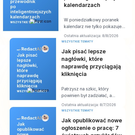
przewodnik
kalendarzach
po
inteligentniejszych
kalendarzach
W poniedziałkowy poranek
WSZYSTKIE TEMATY
kalendarz nie tylko pokazuje
Twój dzień. On zaczyna z nim
Ostatnia aktualizacja: 8/8/2026
negocjować. Masz
WSZYSTKIE TEMATY
Jak pisać lepsze
Jak pisać
nagłówki, które
lepsze
nagłówki,
naprawdę przyciągają
które
kliknięcia
naprawdę
przyciągają
kliknięcia
Patrzysz na szkic, który
WSZYSTKIE TEMATY
powinien był zadziałać, a
nagłówek jest
Ostatnia aktualizacja: 8/7/2026
prawdopodobnie pierwszą
WSZYSTKIE TEMATY
rzeczą, któ
Jak opublikować nowe
Jak
ogłoszenie o pracę: 7
opublikować
nowe