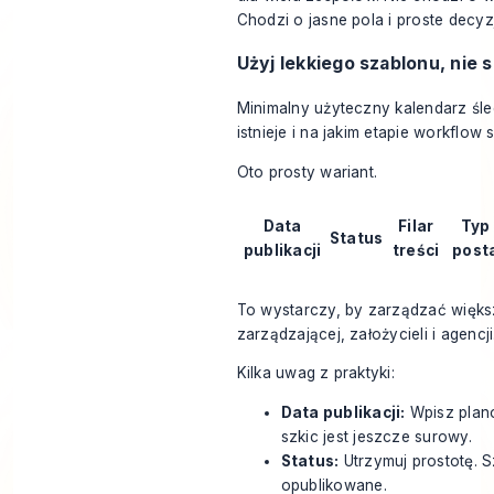
Chodzi o jasne pola i proste decyz
Użyj lekkiego szablonu, nie
Minimalny użyteczny kalendarz śle
istnieje i na jakim etapie workflow s
Oto prosty wariant.
Data
Filar
Typ
Status
publikacji
treści
post
To wystarczy, by zarządzać więks
zarządzającej, założycieli i agencji
Kilka uwag z praktyki:
Data publikacji:
Wpisz plano
szkic jest jeszcze surowy.
Status:
Utrzymuj prostotę. S
opublikowane.