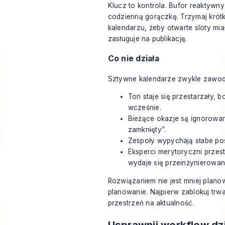
Klucz to kontrola. Bufor reaktywny
codzienną gorączkę. Trzymaj krót
kalendarzu, żeby otwarte sloty miał
zasługuje na publikację.
Co nie działa
Sztywne kalendarze zwykle zawod
Ton staje się przestarzały, 
wcześnie.
Bieżące okazje są ignorowa
zamknięty”.
Zespoły wypychają słabe post
Eksperci merytoryczni przes
wydaje się przeinżynierowan
Rozwiązaniem nie jest mniej plano
planowanie. Najpierw zablokuj trwa
przestrzeń na aktualność.
Usprawnij workflow dzi