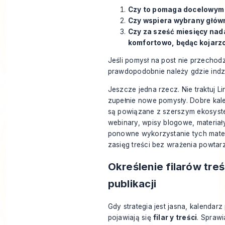
Czy to pomaga docelowym o
Czy wspiera wybrany głów
Czy za sześć miesięcy nada
komfortowo, będąc kojarz
Jeśli pomysł na post nie przechodz
prawdopodobnie należy gdzie indzi
Jeszcze jedna rzecz. Nie traktuj L
zupełnie nowe pomysły. Dobre kalen
są powiązane z szerszym ekosystem
webinary, wpisy blogowe, materiał
ponowne wykorzystanie tych mat
zasięg treści
bez wrażenia powtarz
Określenie filarów treś
publikacji
Gdy strategia jest jasna, kalendarz
pojawiają się
filar y treści
. Spraw