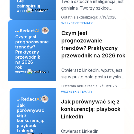
Cię
Twoja sztuczna inteligencja jest
zainspirują
genialna. Tworzy szkice
WSZYSTKIE TEMATY
szybciej niż Twój zespół,
Ostatnia aktualizacja: 7/19/2026
odpowiada zwięźle
WSZYSTKIE TEMATY
Czym jest
Czym jest
prognozowanie
prognozowanie
trendów?
trendów? Praktyczny
Praktyczny
przewodnik na 2026 rok
przewodnik
na 2026
rok
Otwierasz LinkedIn, wpatrujesz
WSZYSTKIE TEMATY
się w puste pole posta i myślisz:
„Co jest teraz ważne dla mojej
Ostatnia aktualizacja: 7/18/2026
publ
WSZYSTKIE TEMATY
Jak porównywać się z
Jak
konkurencją: playbook
porównywać
się z
LinkedIn
konkurencją:
playbook
LinkedIn
Otwierasz LinkedIn,