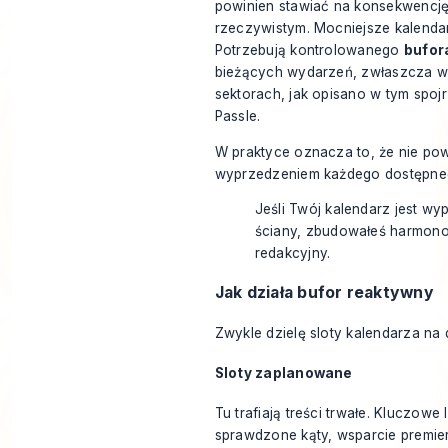
powinien stawiać na konsekwencję
rzeczywistym. Mocniejsze kalendar
Potrzebują kontrolowanego
bufor
bieżących wydarzeń, zwłaszcza w
sektorach, jak opisano w tym
spoj
Passle
.
W praktyce oznacza to, że nie po
wyprzedzeniem każdego dostępneg
Jeśli Twój kalendarz jest wy
ściany, zbudowałeś harmonog
redakcyjny.
Jak działa bufor reaktywny
Zwykle dzielę sloty kalendarza na 
Sloty zaplanowane
Tu trafiają treści trwałe. Kluczowe
sprawdzone kąty, wsparcie premier,