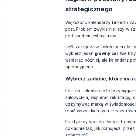
strategicznego
Większość kalendarzy LinkedIn za
post. Problem zwykle nie leży w sza
pod spodem jest niejasna.
Jeśli zarządzasz LinkedInem dla sie
wybierz jeden
główny cel
. Nie trz
wspierać później, ale kalendarz po
operacyjnego.
Wybierz zadanie, które ma r
Post na LinkedIn może przyciągać 
założyciela, wspierać rekrutację, 
utrzymywać markę w świadomości o
robić wszystkich tych rzeczy równ
Praktyczny sposób decyzji to pytani
dokładnie tak, jak planujesz, przez
zobaczyć?