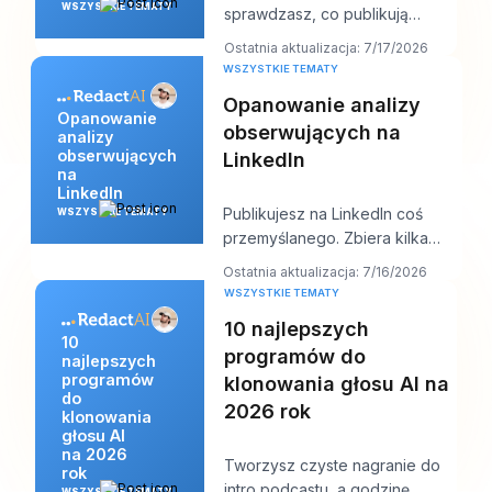
WSZYSTKIE TEMATY
sprawdzasz, co publikują
osoby z Twojej niszy, i w ciągu
Ostatnia aktualizacja: 7/17/2026
dziesięciu minut masz j
WSZYSTKIE TEMATY
Opanowanie analizy
Opanowanie
obserwujących na
analizy
obserwujących
LinkedIn
na
LinkedIn
Publikujesz na LinkedIn coś
WSZYSTKIE TEMATY
przemyślanego. Zbiera kilka
polubień, może komentarz od
Ostatnia aktualizacja: 7/16/2026
kogoś z branży,
WSZYSTKIE TEMATY
10 najlepszych
10
programów do
najlepszych
programów
klonowania głosu AI na
do
2026 rok
klonowania
głosu AI
na 2026
Tworzysz czyste nagranie do
rok
intro podcastu, a godzinę