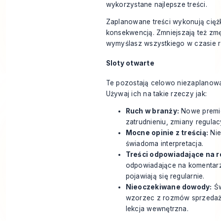
wykorzystane najlepsze treści.
Zaplanowane treści wykonują cięż
konsekwencją. Zmniejszają też zm
wymyślasz wszystkiego w czasie 
Sloty otwarte
Te pozostają celowo niezaplanowane
Używaj ich na takie rzeczy jak:
Ruch w branży:
Nowe premie
zatrudnieniu, zmiany regulac
Mocne opinie z treścią:
Nie
świadoma interpretacja.
Treści odpowiadające na r
odpowiadające na komentarze
pojawiają się regularnie.
Nieoczekiwane dowody:
Św
wzorzec z rozmów sprzedażo
lekcja wewnętrzna.