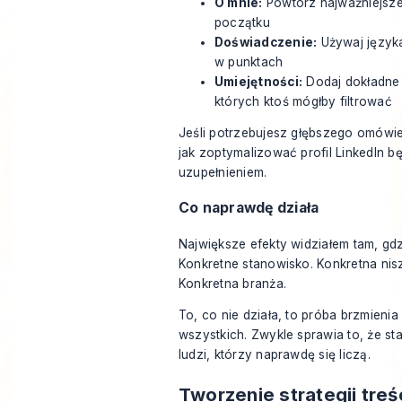
O mnie:
Powtórz najważniejsze 
początku
Doświadczenie:
Używaj języka
w punktach
Umiejętności:
Dodaj dokładne 
których ktoś mógłby filtrować
Jeśli potrzebujesz głębszego omówie
jak zoptymalizować profil LinkedIn
bę
uzupełnieniem.
Co naprawdę działa
Największe efekty widziałem tam, gdz
Konkretne stanowisko. Konkretna nis
Konkretna branża.
To, co nie działa, to próba brzmieni
wszystkich. Zwykle sprawia to, że st
ludzi, którzy naprawdę się liczą.
Tworzenie strategii tre