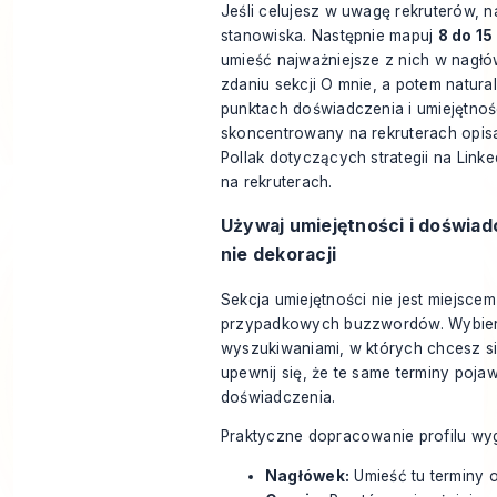
Jeśli celujesz w uwagę rekruterów, n
stanowiska. Następnie mapuj
8 do 15
umieść najważniejsze z nich w nagł
zdaniu sekcji O mnie, a potem natural
punktach doświadczenia i umiejętnoś
skoncentrowany na rekruterach opis
Pollak dotyczących
strategii na Link
na rekruterach
.
Używaj umiejętności i doświad
nie dekoracji
Sekcja umiejętności nie jest miejscem
przypadkowych buzzwordów. Wybierz
wyszukiwaniami, w których chcesz si
upewnij się, że te same terminy pojaw
doświadczenia.
Praktyczne dopracowanie profilu wyg
Nagłówek:
Umieść tu terminy o