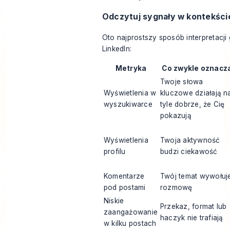
Odczytuj sygnały w kontekści
Oto najprostszy sposób interpretacj
LinkedIn:
Metryka
Co zwykle oznacz
Twoje słowa
Wyświetlenia w
kluczowe działają n
wyszukiwarce
tyle dobrze, że Cię
pokazują
Wyświetlenia
Twoja aktywność
profilu
budzi ciekawość
Komentarze
Twój temat wywołuj
pod postami
rozmowę
Niskie
Przekaz, format lub
zaangażowanie
haczyk nie trafiają
w kilku postach