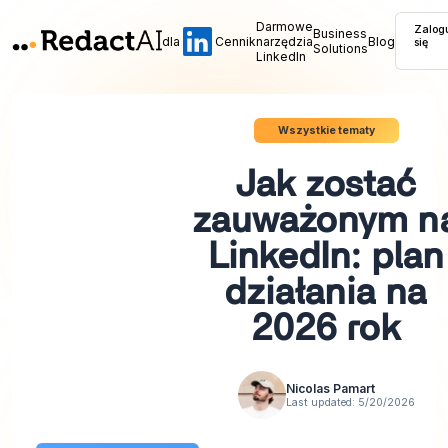
Darmowe
Zalog
Business
dla
Cennik
narzędzia
Blog
się
Solutions
LinkedIn
Wszystkie tematy
Jak zostać
zauważonym n
LinkedIn: plan
działania na
2026 rok
Nicolas Pamart
Last updated:
5/20/2026