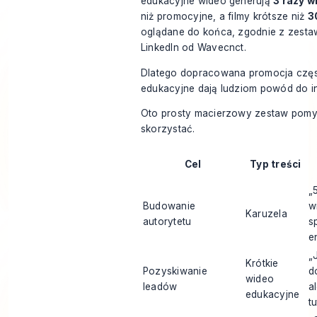
edukacyjne wideo generują
3 razy 
niż promocyjne, a filmy krótsze niż
3
oglądane do końca, zgodnie z
zesta
LinkedIn od Wavecnct
.
Dlatego dopracowana promocja często
edukacyjne dają ludziom powód do int
Oto prosty macierzowy zestaw pomy
skorzystać.
Cel
Typ treści
„
Budowanie
w
Karuzela
autorytetu
s
e
„
Krótkie
Pozyskiwanie
d
wideo
leadów
a
edukacyjne
tu