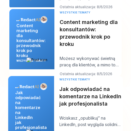
dokumenty, i zacznij pisać je
Ostatnia aktualizacja: 8/6/2026
tak, jakbyś próbo
WSZYSTKIE TEMATY
Content marketing dla
Content
konsultantów:
marketing
dla
przewodnik krok po
konsultantów:
kroku
przewodnik
krok po
kroku
Możesz wykonywać świetną
WSZYSTKIE TEMATY
pracę dla klientów, a mimo to
wciąż czuć się dziwnie
Ostatnia aktualizacja: 8/5/2026
niewidzialny online. P
WSZYSTKIE TEMATY
Jak odpowiadać na
Jak
komentarze na LinkedIn
odpowiadać
na
jak profesjonalista
komentarze
na
LinkedIn
Wciskasz „opublikuj” na
jak
LinkedIn, post wygląda solidnie,
profesjonalista
a potem zaczyna się praca.