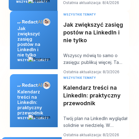
WSZYSTKIE TEMATY
Ostatnia aktualizacja: 8/4/2026
Pojawia się kilk
WSZYSTKIE TEMATY
Jak zwiększyć zasięg
Jak
postów na LinkedIn i
zwiększyć
zasięg
nie tylko
postów na
LinkedIn i
nie tylko
Wszyscy mówią to samo o
WSZYSTKIE TEMATY
zasięgu: publikuj więcej. Ta
rada brzmi produktywnie, ale
Ostatnia aktualizacja: 8/3/2026
zwykle ukrywa sedn
WSZYSTKIE TEMATY
Kalendarz treści na
Kalendarz
LinkedIn: praktyczny
treści na
LinkedIn:
przewodnik
praktyczny
przewodnik
Twój plan na LinkedIn wyglądał
WSZYSTKIE TEMATY
solidnie w niedzielę. W
czwartek kolejka jest pusta,
Ostatnia aktualizacja: 8/2/2026
hook, który Ci s