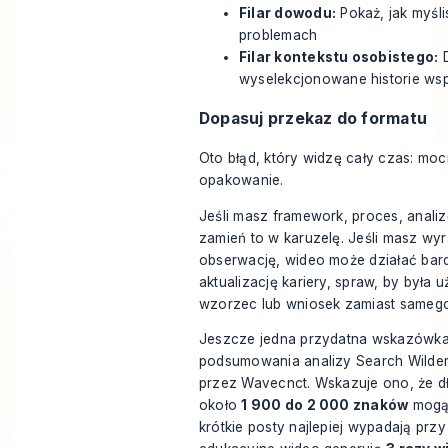
Filar dowodu:
Pokaż, jak myśli
problemach
Filar kontekstu osobistego:
D
wyselekcjonowane historie ws
Dopasuj przekaz do formatu
Oto błąd, który widzę cały czas: moc
opakowanie.
Jeśli masz framework, proces, analizę
zamień to w karuzelę. Jeśli masz wyr
obserwację, wideo może działać bard
aktualizację kariery, spraw, by była 
wzorzec lub wniosek zamiast samego
Jeszcze jedna przydatna wskazówka
podsumowania analizy Search Wilde
przez Wavecnct. Wskazuje ono, że dł
około
1 900 do 2 000 znaków
mogą 
krótkie posty najlepiej wypadają prz