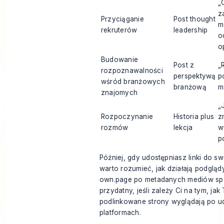
„
z
Przyciąganie
Post thought
m
rekruterów
leadership
o
o
Budowanie
Post z
„
rozpoznawalności
perspektywą
p
wśród branżowych
branżową
m
znajomych
„
Rozpoczynanie
Historia plus
z
rozmów
lekcja
w
p
Później, gdy udostępniasz linki do swo
warto rozumieć, jak działają podgląd
own.page po metadanych mediów s
przydatny, jeśli zależy Ci na tym, jak
podlinkowane strony wyglądają po u
platformach.