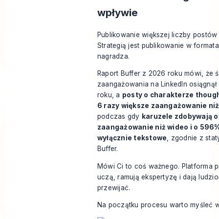
wpływie
Publikowanie większej liczby postów n
Strategią jest publikowanie w formata
nagradza.
Raport Buffer z 2026 roku mówi, że 
zaangażowania na LinkedIn osiągnął
roku, a
posty o charakterze thoug
6 razy większe zaangażowanie niż 
podczas gdy
karuzele zdobywają 
zaangażowanie niż wideo i o 596%
wyłącznie tekstowe
, zgodnie z
stat
Buffer
.
Mówi Ci to coś ważnego. Platforma pr
uczą, ramują ekspertyzę i dają ludz
przewijać.
Na początku procesu warto myśleć wi