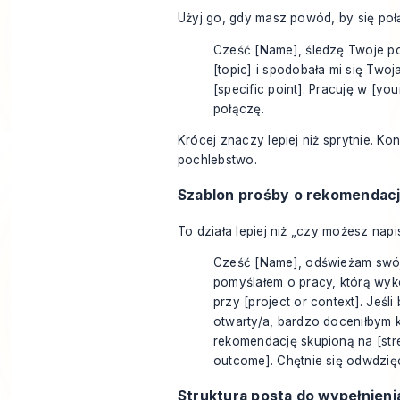
Użyj go, gdy masz powód, by się poł
Cześć [Name], śledzę Twoje po
[topic] i spodobała mi się Two
[specific point]. Pracuję w [your
połączę.
Krócej znaczy lepiej niż sprytnie. Konk
pochlebstwo.
Szablon prośby o rekomendac
To działa lepiej niż „czy możesz nap
Cześć [Name], odświeżam swój p
pomyślałem o pracy, którą wy
przy [project or context]. Jeśli
otwarty/a, bardzo doceniłbym 
rekomendację skupioną na [stre
outcome]. Chętnie się odwdzię
Struktura posta do wypełnieni