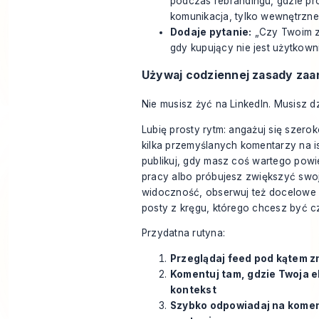
podczas rebrandingu, gdzie pr
komunikacja, tylko wewnętrzne 
Dodaje pytanie:
„Czy Twoim zd
gdy kupujący nie jest użytkown
Używaj codziennej zasady za
Nie musisz żyć na LinkedIn. Musisz d
Lubię prosty rytm: angażuj się szero
kilka przemyślanych komentarzy na i
publikuj, gdy masz coś wartego powi
pracy albo próbujesz zwiększyć sw
widoczność, obserwuj też docelowe f
posty z kręgu, którego chcesz być c
Przydatna rutyna:
Przeglądaj feed pod kątem 
Komentuj tam, gdzie Twoja 
kontekst
Szybko odpowiadaj na komen