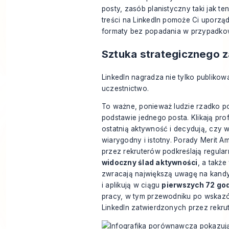
posty, zasób planistyczny taki jak te
treści na LinkedIn
pomoże Ci uporządk
formaty bez popadania w przypadko
Sztuka strategicznego 
LinkedIn nagradza nie tylko publiko
uczestnictwo.
To ważne, ponieważ ludzie rzadko p
podstawie jednego posta. Klikają prof
ostatnią aktywność i decydują, czy 
wiarygodny i istotny. Porady Merit A
przez rekruterów podkreślają regular
widoczny ślad aktywności
, a także
zwracają największą uwagę na kandy
i aplikują w ciągu
pierwszych 72 go
pracy, w tym przewodniku po
wskazó
LinkedIn zatwierdzonych przez rekru