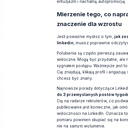
entuzjazm i nachalną autopromocję.
Mierzenie tego, co nap
znaczenie dla wzrostu
Jeśli poważnie myślisz o tym,
jak z
linkedin
, musisz poprawnie odczyty
Polubienia są często pierwszą zauw
widoczne. Mogą być przydatne, ale 
sygnałem postępu. Ważniejsze jest t
Cię znajdują, klikają profil i angażują
chcesz być znany.
Najnowsze porady dotyczące LinkedI
do 3 przemyślanych postów tygo
Cię na radarze rekruterów, co podwa
publikowanie jest konieczne, jak o
widoczności na LinkedIn
. Oznacza to
pomiaru powinien skupiać się na kons
nie na samym wolumenie.