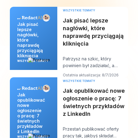
WSZYSTKIE TEMATY
Jak pisać lepsze
Jak pisać
nagłówki, które
lepsze
nagłówki,
naprawdę przyciągają
które
kliknięcia
naprawdę
przyciągają
kliknięcia
Patrzysz na szkic, który
WSZYSTKIE TEMATY
powinien był zadziałać, a
nagłówek jest
Ostatnia aktualizacja: 8/7/2026
prawdopodobnie pierwszą
WSZYSTKIE TEMATY
rzeczą, któ
Jak opublikować nowe
Jak
ogłoszenie o pracę: 7
opublikować
nowe
świetnych przykładów
ogłoszenie
z LinkedIn
o pracę: 7
świetnych
przykładów
Przestań publikować oferty
z LinkedIn
pracy tak, jakbyś składał
WSZYSTKIE TEMATY