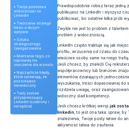
Prawdopodobnie robisz teraz jedną 
•
Twoja podstawa
widoczności na
publikujesz na LinkedIn i słyszysz cis
LinkedIn
publikować, bo ostatnie kilka prób w
•
Tworzenie strategii
treści o dużym
Zwykle nie jest to problem z talentem
wpływie
problem z widocznością.
•
Sztuka
strategicznego
LinkedIn często traktuje się jak mie
zaangażowania
profilu, wrzucenia od czasu do czasu
•
Mierzenie tego, co
właściwe osoby same na niego trafią. 
naprawdę ma
Jeśli chcesz, by znaleźli Cię rekruterz
znaczenie dla wzrostu
współpracownicy lub branżowi znajom
•
Najczęstsze błędy,
elementów działających jednocześnie
które sprawiają, że
pozostajesz
wyszukania, treści dopasowanej do s
niewidoczny
rozdziela uwagę, oraz zaangażowani
•
Twój zestaw
widoczny ślad kompetencji.
przyspieszający
LinkedIn (szablony i
Jeśli chcesz krótkiej wersji
jak zost
narzędzia)
linkedin
, to jest ona taka: spraw, by 
znalezienia, Twoje posty łatwe do a
aktywność łatwa do zaufania.