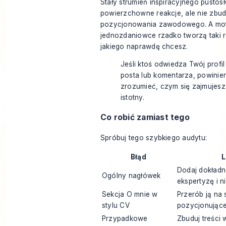
Stały strumień inspiracyjnego pust
powierzchowne reakcje, ale nie zbud
pozycjonowania zawodowego. A mo
jednozdaniowce rzadko tworzą taki r
jakiego naprawdę chcesz.
Jeśli ktoś odwiedza Twój profi
posta lub komentarza, powinie
zrozumieć, czym się zajmujesz 
istotny.
Co robić zamiast tego
Spróbuj tego szybkiego audytu:
Błąd
L
Dodaj dokładn
Ogólny nagłówek
ekspertyzę i n
Sekcja O mnie w
Przerób ją na 
stylu CV
pozycjonując
Przypadkowe
Zbuduj treści 