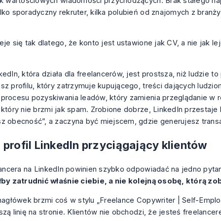
ak wartościowych wiadomości przychodzących. Brak stałego na
lko sporadyczny rekruter, kilka polubień od znajomych z branży
eje się tak dlatego, że konto jest ustawione jak CV, a nie jak l
edIn, która działa dla freelancerów, jest prostsza, niż ludzie to
sz profilu, który zatrzymuje kupującego, treści dających ludzi
procesu pozyskiwania leadów, który zamienia przeglądanie w 
 który nie brzmi jak spam. Zrobione dobrze, LinkedIn przestaje
z obecność”, a zaczyna być miejscem, gdzie generujesz trans
 profil LinkedIn przyciągający klientów
elancera na LinkedIn powinien szybko odpowiadać na jedno pyta
łby zatrudnić właśnie ciebie, a nie kolejną osobę, którą z
 nagłówek brzmi coś w stylu „Freelance Copywriter | Self-Empl
szą linię na stronie. Klientów nie obchodzi, że jesteś freelance