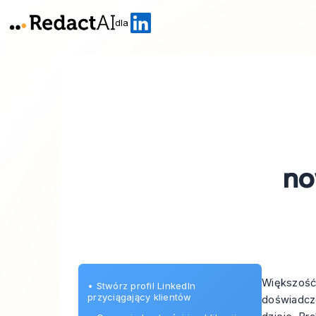
dla
no
Większość 
•
Stwórz profil LinkedIn
przyciągający klientów
doświadcze