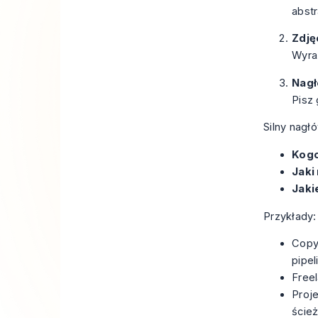
abstr
Zdję
Wyraź
Nag
Pisz 
Silny nagł
Kogo
Jaki
Jaki
Przykłady:
Copy
pipel
Free
Proj
ście