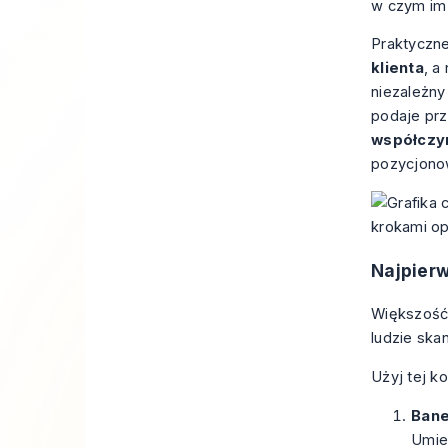
w czym im
Praktyczne
klienta
, a
niezależny
podaje prz
współczyn
pozycjono
Najpierw
Większość 
ludzie ska
Użyj tej ko
Ban
Umie