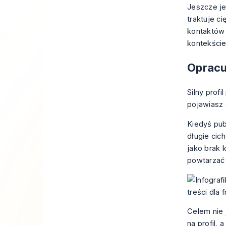
Jeszcze je
traktuje c
kontaktów 
kontekście
Opracuj
Silny profi
pojawiasz 
Kiedyś pub
długie cic
jako brak
powtarzać 
Celem nie 
na profil,