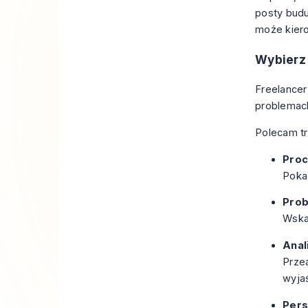
posty budu
może kiero
Wybierz k
Freelancer
problemach
Polecam tr
Pro
Poka
Pro
Wskaż
Anal
Przea
wyjaś
Per