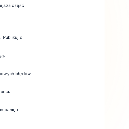
iejsza część
. Publikuj o
gą:
ypowych błędów.
ienci.
ampanię i