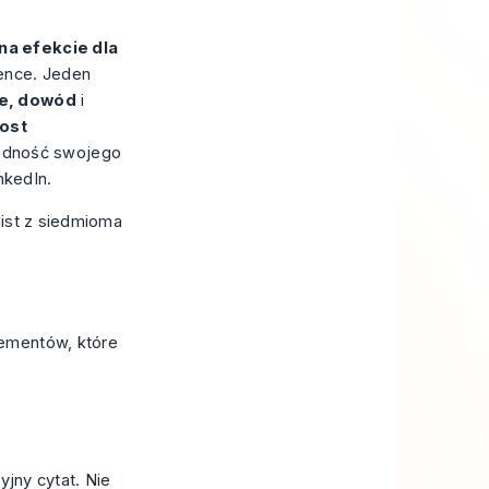
na efekcie dla
ience. Jeden
ie, dowód
i
ost
odność swojego
nkedIn
.
lementów, które
jny cytat. Nie