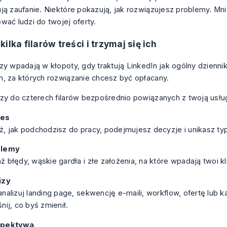
ją zaufanie. Niektóre pokazują, jak rozwiązujesz problemy. Mn
wać ludzi do twojej oferty.
ilka filarów treści i trzymaj się ich
zy wpadają w kłopoty, gdy traktują LinkedIn jak ogólny dziennik
, za których rozwiązanie chcesz być opłacany.
zy do czterech filarów bezpośrednio powiązanych z twoją usłu
ces
ż, jak podchodzisz do pracy, podejmujesz decyzje i unikasz t
blemy
 błędy, wąskie gardła i złe założenia, na które wpadają twoi kl
izy
nalizuj landing page, sekwencję e-maili, workflow, ofertę lub k
nij, co byś zmienił.
spektywa