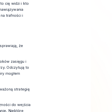
o cię widzi i kto
 nawiązywania
na trafności i
 sprawiają, że
koków zasięgu i
yzy. Odczytują to
tóry mogłem
zności do wejścia
nie. Niektóre