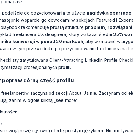
 pomagasz.
 podejście do pozycjonowania to użycie
nagłówka opartego 
 następnie wsparcie go dowodami w sekcjach Featured i Exper
 playbook rekomenduje prostą strukturę
problem, rozwiązan
ykład freelancera UX designera, który wskazał średni
35% wzr
nika konwersji w ponad 20 markach
, aby wzmocnić wiaryg
wania
w tym przewodniku po pozycjonowaniu freelancera na Li
 popraw górną część profilu
freelancerów zaczyna od sekcji About. Ja nie. Zaczynam od e
nują, zanim w ogóle klikną „see more”.
lejności:
er
ść swoją niszę i główną ofertę prostym językiem. Nie motywacy