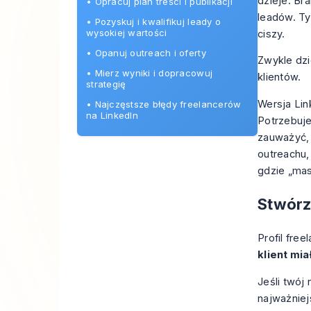
dzieje. Br
•
Opracuj plan treści i publikacji
leadów. Ty
•
Pozyskuj i kwalifikuj leady o
wysokiej wartości
ciszy.
•
Opanuj outreach i oferty
Zwykle dzi
•
Mierz wyniki i dopracowuj
klientów.
strategię
Wersja Link
•
Najczęstsze błędy freelancerów
na LinkedIn
Potrzebuje
zauważyć, 
outreachu,
gdzie „mas
Stwórz
Profil fre
klient mia
Jeśli twój
najważniej