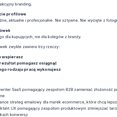
akcyjny branding.
cie profilowe
ne, aktualne i profesjonalne. Nie sztywne. Nie wycięte z fotogra
łówek
go dla kupujących, nie dla kolegów z branży.
ówek zwykle zawiera trzy rzeczy:
 wspierasz
 rezultat pomagasz osiągnąć
ego rodzaju pracę wykonujesz
writer SaaS pomagający zespołom B2B zamieniać złożoność p
ine
lance strateg emailowy dla marek ecommerce, które chcą lepsze
ektant UX pomagający zespołom produktowym zmniejszać tarc
żkach konwersji