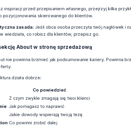
sz inspiracji przed przepisaniem własnego, przejrzyj kilka
przykł
o pozycjonowania skierowanego do klientów
.
tyczna zasada:
Jeśli obca osoba przeczyta twój nagłówek i na
e wiedziała, co robisz dla klientów, przepisz go.
sekcję About w stronę sprzedażową
ut nie powinna brzmieć jak podsumowanie kariery. Powinna br
ferty.
uktura działa dobrze:
ć
Co powiedzieć
Z czym zwykle zmagają się twoi klienci
nie
Jak pomagasz to naprawić
Jakie dowody wspierają twoją tezę
tion
Co powinni zrobić dalej