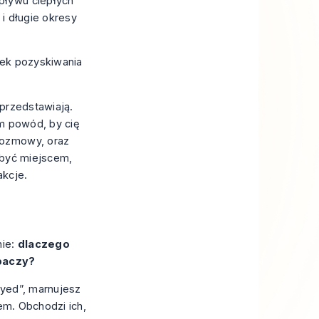
pływu ciepłych
 i długie okresy
ejek pozyskiwania
 przedstawiają.
om powód, by cię
rozmowy, oraz
 być miejscem,
akcje.
nie:
dlaczego
obaczy?
oyed”, marnujesz
rem. Obchodzi ich,