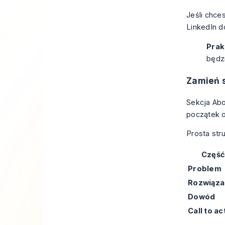
Jeśli chce
LinkedIn d
Prak
będzi
Zamień 
Sekcja Abo
początek o
Prosta str
Częś
Problem
Rozwiąza
Dowód
Call to ac