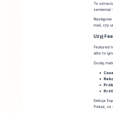
To oznacza
zamieniać 
Następnie 
mail, czy 
Użyj Fea
Featured t
albo to ig
Dodaj mate
Case
Rek
Prób
Krót
Sekcja Exp
Pokaż, co 