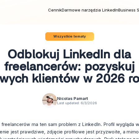
Cennik
Darmowe narzędzia LinkedIn
Business S
Wszystkie tematy
Odblokuj LinkedIn dla
freelancerów: pozyskuj
wych klientów w 2026 r
Nicolas Pamart
Last updated:
6/3/2026
freelancerów ma ten sam problem z LinkedIn. Profil wygląda 
nie jest prawdziwe, zdjęcie profilowe jest przyzwoite, a mimo t