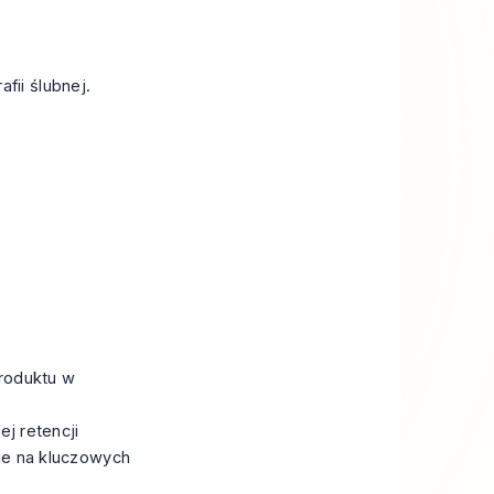
fii ślubnej.
roduktu w
j retencji
ie na kluczowych