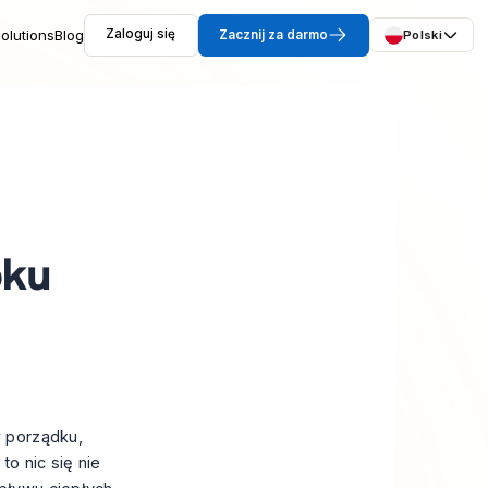
olutions
Blog
Zaloguj się
Zacznij za darmo
Polski
oku
w porządku,
o nic się nie