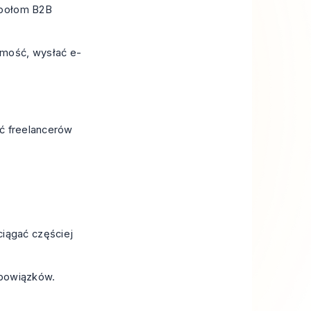
społom B2B
omość, wysłać e-
ść freelancerów
ciągać częściej
obowiązków.