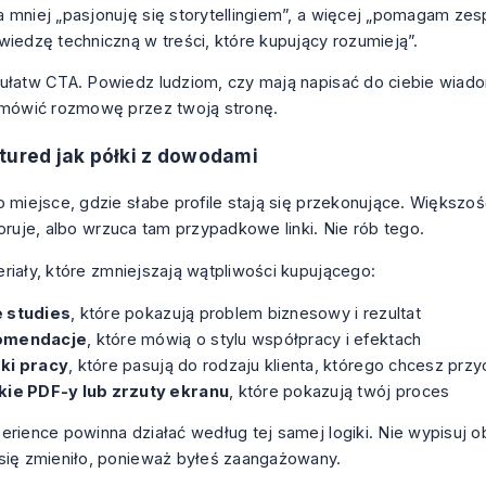
 mniej „pasjonuję się storytellingiem”, a więcej „pomagam ze
wiedzę techniczną w treści, które kupujący rozumieją”.
ułatw CTA. Powiedz ludziom, czy mają napisać do ciebie wiad
umówić rozmowę przez twoją stronę.
tured jak półki z dowodami
o miejsce, gdzie słabe profile stają się przekonujące. Większo
noruje, albo wrzuca tam przypadkowe linki. Nie rób tego.
riały, które zmniejszają wątpliwości kupującego:
 studies
, które pokazują problem biznesowy i rezultat
omendacje
, które mówią o stylu współpracy i efektach
ki pracy
, które pasują do rodzaju klienta, którego chcesz przy
kie PDF-y lub zrzuty ekranu
, które pokazują twój proces
erience powinna działać według tej samej logiki. Nie wypisuj 
się zmieniło, ponieważ byłeś zaangażowany.