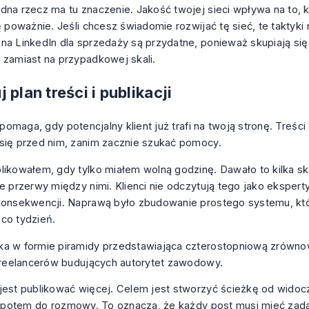
dna rzecz ma tu znaczenie. Jakość twojej sieci wpływa na to, kt
ię poważnie. Jeśli chcesz świadomie rozwijać tę sieć, te
taktyki
na LinkedIn dla sprzedaży
są przydatne, ponieważ skupiają się 
 zamiast na przypadkowej skali.
 plan treści i publikacji
l pomaga, gdy potencjalny klient już trafi na twoją stronę. Treści
się przed nim, zanim zacznie szukać pomocy.
likowałem, gdy tylko miałem wolną godzinę. Dawało to kilka s
he przerwy między nimi. Klienci nie odczytują tego jako ekspert
 konsekwencji. Naprawą było zbudowanie prostego systemu, k
co tydzień.
jest publikować więcej. Celem jest stworzyć ścieżkę od widoc
 a potem do rozmowy. To oznacza, że każdy post musi mieć zada