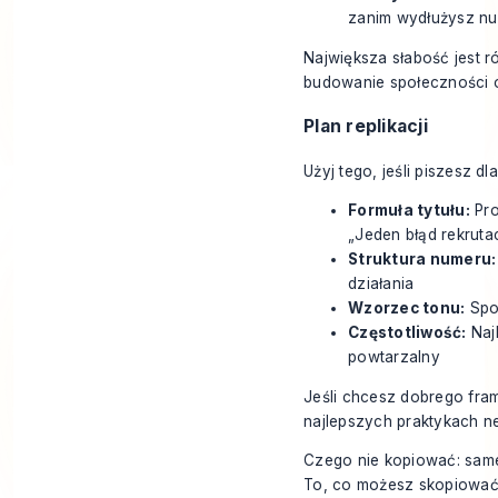
zanim wydłużysz nu
Największa słabość jest r
budowanie społeczności op
Plan replikacji
Użyj tego, jeśli piszesz d
Formuła tytułu:
Pro
„Jeden błąd rekrutac
Struktura numeru:
działania
Wzorzec tonu:
Spok
Częstotliwość:
Najl
powtarzalny
Jeśli chcesz dobrego fra
najlepszych praktykach n
Czego nie kopiować: sameg
To, co możesz skopiować,