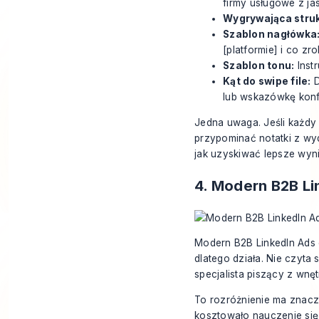
firmy usługowe z j
Wygrywająca struk
Szablon nagłówka
[platformie] i co zro
Szablon tonu:
Instr
Kąt do swipe file:
D
lub wskazówkę konf
Jedna uwaga. Jeśli każdy 
przypominać notatki z wy
jak uzyskiwać lepsze wyni
4. Modern B2B Li
Modern B2B LinkedIn Ads
dlatego działa. Nie czyta 
specjalista piszący z wnęt
To rozróżnienie ma znacze
kosztowało nauczenie się z