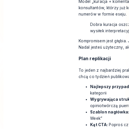
Model „kuracja + komentar
konsultantów, którzy już
numerów w formie eseju.
Dobra kuracja oszc
wysiłek interpretacy
Kompro­misem jest głębia. 
Nadal jesteś użyteczny, a
Plan replikacji
To jeden z najbardziej pr
chcą co tydzień publikowa
Najlepszy przypad
kategorii
Wygrywająca struk
opiniotwórczą puen
Szablon nagłówka
Week”
Kąt CTA:
Poproś czy