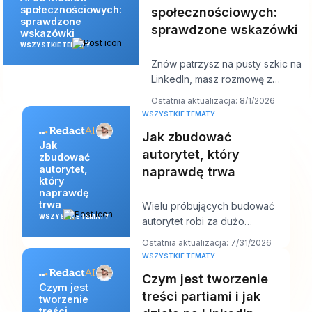
społecznościowych:
społecznościowych:
sprawdzone
sprawdzone wskazówki
wskazówki
WSZYSTKIE TEMATY
Znów patrzysz na pusty szkic na
LinkedIn, masz rozmowę z
klientem za dziesięć minut, a post
Ostatnia aktualizacja: 8/1/2026
powinien
WSZYSTKIE TEMATY
Jak zbudować
Jak
autorytet, który
zbudować
autorytet,
naprawdę trwa
który
naprawdę
trwa
Wielu próbujących budować
WSZYSTKIE TEMATY
autorytet robi za dużo
niewłaściwych rzeczy. Publikują
Ostatnia aktualizacja: 7/31/2026
więcej, gonią za wi
WSZYSTKIE TEMATY
Czym jest tworzenie
Czym jest
treści partiami i jak
tworzenie
treści