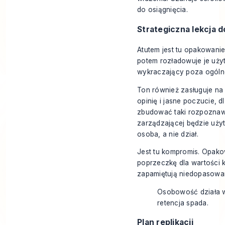
do osiągnięcia.
Strategiczna lekcja 
Atutem jest tu opakowanie
potem rozładowuje je uży
wykraczający poza ogóln
Ton również zasługuje na
opinię i jasne poczucie, 
zbudować taki rozpoznaw
zarządzającej
będzie użyt
osoba, a nie dział.
Jest tu kompromis. Opakow
poprzeczkę dla wartości k
zapamiętują niedopasowan
Osobowość działa wt
retencja spada.
Plan replikacji