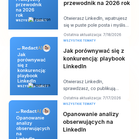
przewodnik na 2026 rok
przewodnik
na 2026
rok
Otwierasz LinkedIn, wpatrujesz
WSZYSTKIE TEMATY
się w puste pole posta i myślisz:
„Co jest teraz ważne dla mojej
Ostatnia aktualizacja: 7/18/2026
publ
WSZYSTKIE TEMATY
Jak porównywać się z
Jak
konkurencją: playbook
porównywać
się z
LinkedIn
konkurencją:
playbook
LinkedIn
Otwierasz LinkedIn,
WSZYSTKIE TEMATY
sprawdzasz, co publikują
osoby z Twojej niszy, i w ciągu
Ostatnia aktualizacja: 7/17/2026
dziesięciu minut masz j
WSZYSTKIE TEMATY
Opanowanie analizy
Opanowanie
obserwujących na
analizy
obserwujących
LinkedIn
na
LinkedIn