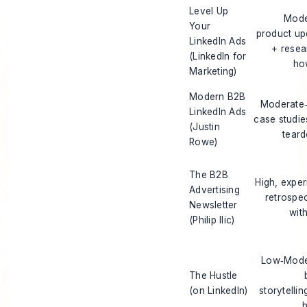
Level Up
Mode
Your
product up
LinkedIn Ads
+ resea
(LinkedIn for
ho
Marketing)
Modern B2B
Moderate‑
LinkedIn Ads
case studie
(Justin
tear
Rowe)
The B2B
High, exper
Advertising
retrospe
Newsletter
wit
(Philip Ilic)
Low‑Mode
The Hustle
(on LinkedIn)
storytellin