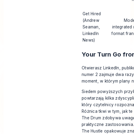
Get Hired
(Andrew
Mode
Seaman,
integrated 
LinkedIn
format fran
News)
Your Turn Go fro
Otwierasz LinkedIn, publi
numer 2 zajmuje dwa razy 
moment, w którym plany n
Siedem powyższych przykł
powtarzają kilka zdyscyp
który czytelnicy rozpozna
Różnica tkwi w tym, jak t
The Drum zdobywa uwagę k
praktyczne zastosowania. J
The Hustle opakowuje zna