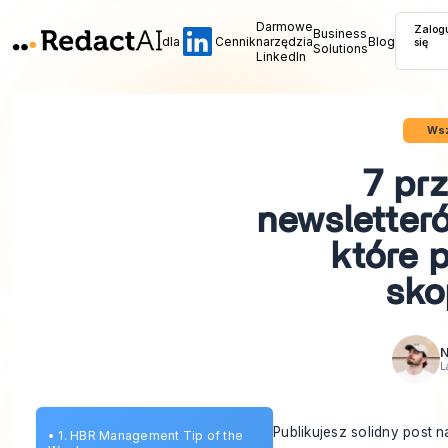
Darmowe
Zalog
Business
dla
Cennik
narzędzia
Blog
się
Solutions
LinkedIn
Wsz
7 pr
newsletter
które 
sko
N
L
Publikujesz solidny post n
•
1. HBR Management Tip of the