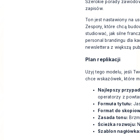
Szerokie porady zawodowe 
zapisów.
Ton jest nastawiony na usł
Zespoły, które chcą budo
studiować, jak silne fra
personal brandingu dla ka
newslettera z większą pu
Plan replikacji
Użyj tego modelu, jeśli 
chce wskazówek, które m
Najlepszy przypad
operatorzy z powta
Formuła tytułu:
Jas
Format do skopiow
Zasada tonu:
Brzmi
Ścieżka rozwoju:
N
Szablon nagłówka