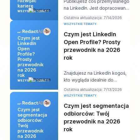
rozwijać
Publikujesz coś przemyślanego
karierę
na LinkedIn. Jest dopracowane,
WSZYSTKIE TEMATY
wartościowe i dobrze napisane.
Ostatnia aktualizacja: 7/14/2026
Kilka go
WSZYSTKIE TEMATY
Czym jest LinkedIn
Czym jest
Open Profile? Prosty
LinkedIn
Open
przewodnik na 2026
Profile?
rok
Prosty
przewodnik
na 2026
Znajdujesz na LinkedIn kogoś,
rok
kto wygląda idealnie do
WSZYSTKIE TEMATY
kontaktu. Może to rekruter w
Ostatnia aktualizacja: 7/13/2026
firmie, do której
WSZYSTKIE TEMATY
Czym jest segmentacja
Czym jest
odbiorców: Twój
segmentacja
odbiorców:
przewodnik na 2026
Twój
rok
przewodnik
na 2026