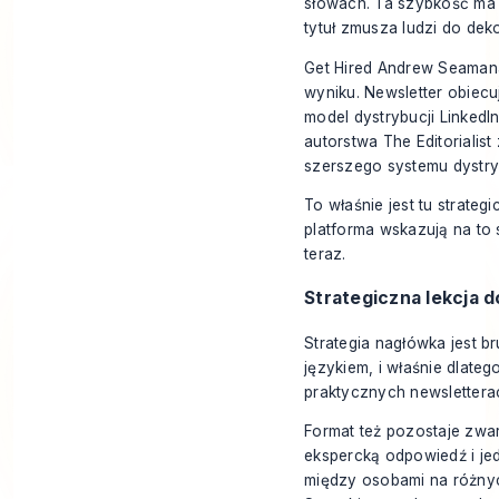
słowach. Ta szybkość ma z
tytuł zmusza ludzi do de
Get Hired Andrew Seamana
wyniku. Newsletter obiecu
model dystrybucji LinkedI
autorstwa The Editorialist
szerszego systemu dystryb
To właśnie jest tu strateg
platforma wskazują na t
teraz.
Strategiczna lekcja 
Strategia nagłówka jest b
językiem, i właśnie dlate
praktycznych newsletter
Format też pozostaje zwa
ekspercką odpowiedź i jed
między osobami na różny