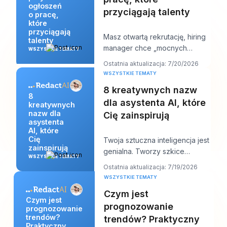
ogłoszeń
przyciągają talenty
o pracę,
które
przyciągają
Masz otwartą rekrutację, hiring
talenty
manager chce „mocnych
WSZYSTKIE TEMATY
kandydatów do przyszłego
Ostatnia aktualizacja: 7/20/2026
tygodnia”, a Twoje og
WSZYSTKIE TEMATY
8 kreatywnych nazw
8
dla asystenta AI, które
kreatywnych
nazw dla
Cię zainspirują
asystenta
AI, które
Cię
Twoja sztuczna inteligencja jest
zainspirują
genialna. Tworzy szkice
WSZYSTKIE TEMATY
szybciej niż Twój zespół,
Ostatnia aktualizacja: 7/19/2026
odpowiada zwięźle
WSZYSTKIE TEMATY
Czym jest
Czym jest
prognozowanie
prognozowanie
trendów?
trendów? Praktyczny
Praktyczny