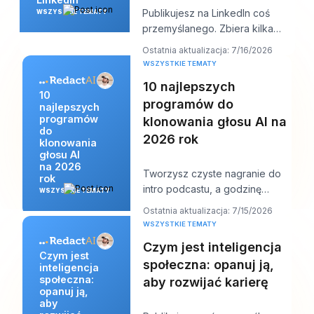
Publikujesz na LinkedIn coś
WSZYSTKIE TEMATY
przemyślanego. Zbiera kilka
polubień, może komentarz od
Ostatnia aktualizacja: 7/16/2026
kogoś z branży,
WSZYSTKIE TEMATY
10 najlepszych
10
programów do
najlepszych
programów
klonowania głosu AI na
do
2026 rok
klonowania
głosu AI
na 2026
Tworzysz czyste nagranie do
rok
intro podcastu, a godzinę
WSZYSTKIE TEMATY
przed publikacją wyłapujesz
Ostatnia aktualizacja: 7/15/2026
zmianę nazwy produ
WSZYSTKIE TEMATY
Czym jest inteligencja
Czym jest
społeczna: opanuj ją,
inteligencja
społeczna:
aby rozwijać karierę
opanuj ją,
aby