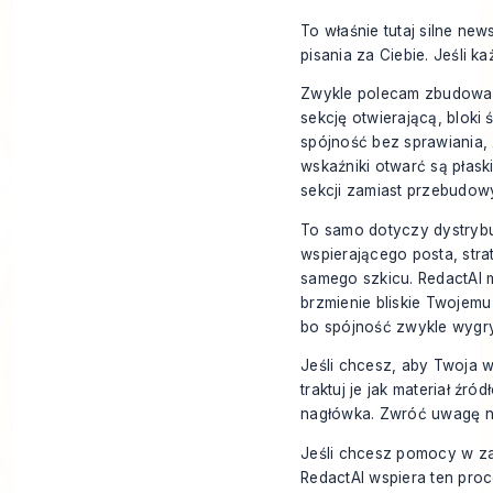
To właśnie tutaj silne ne
pisania za Ciebie. Jeśli k
Zwykle polecam zbudowan
sekcję otwierającą, blok
spójność bez sprawiania, ż
wskaźniki otwarć są płask
sekcji zamiast przebudow
To samo dotyczy dystrybuc
wspierającego posta, stra
samego szkicu. RedactAI 
brzmienie bliskie Twojemu
bo spójność zwykle wygryw
Jeśli chcesz, aby Twoja w
traktuj je jak materiał źró
nagłówka. Zwróć uwagę na
Jeśli chcesz pomocy w za
RedactAI
wspiera ten proc