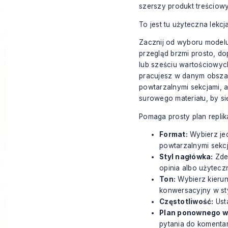
szerszy produkt treściowy
To jest tu użyteczna lekcj
Zacznij od wyboru modelu
przegląd brzmi prosto, do
lub sześciu wartościowych 
pracujesz w danym obsza
powtarzalnymi sekcjami, a
surowego materiału, by si
Pomaga prosty plan replika
Format:
Wybierz jed
powtarzalnymi sekcj
Styl nagłówka:
Zdec
opinia albo użytecz
Ton:
Wybierz kierun
konwersacyjny w sty
Częstotliwość:
Ust
Plan ponownego w
pytania do komentar