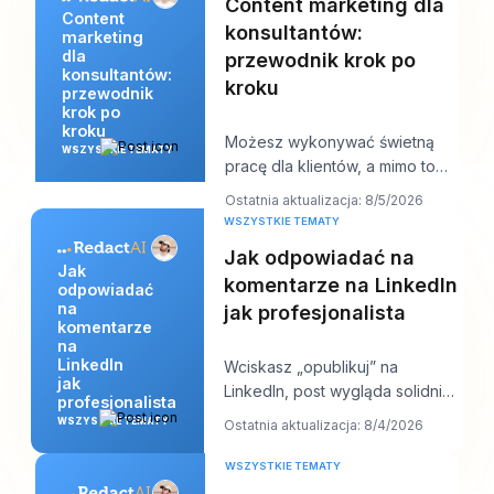
Content marketing dla
Content
konsultantów:
marketing
dla
przewodnik krok po
konsultantów:
kroku
przewodnik
krok po
kroku
Możesz wykonywać świetną
WSZYSTKIE TEMATY
pracę dla klientów, a mimo to
wciąż czuć się dziwnie
Ostatnia aktualizacja: 8/5/2026
niewidzialny online. P
WSZYSTKIE TEMATY
Jak odpowiadać na
Jak
komentarze na LinkedIn
odpowiadać
na
jak profesjonalista
komentarze
na
LinkedIn
Wciskasz „opublikuj” na
jak
LinkedIn, post wygląda solidnie,
profesjonalista
a potem zaczyna się praca.
WSZYSTKIE TEMATY
Ostatnia aktualizacja: 8/4/2026
Pojawia się kilk
WSZYSTKIE TEMATY