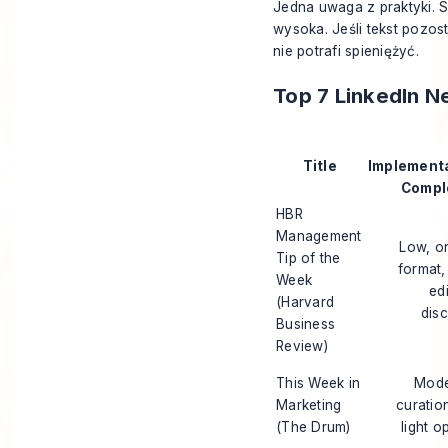
Jedna uwaga z praktyki. S
wysoka. Jeśli tekst pozost
nie potrafi spieniężyć.
Top 7 LinkedIn 
Title
Implement
Compl
HBR
Management
Low, on
Tip of the
format, 
Week
edi
(Harvard
disc
Business
Review)
This Week in
Mode
Marketing
curatio
(The Drum)
light o