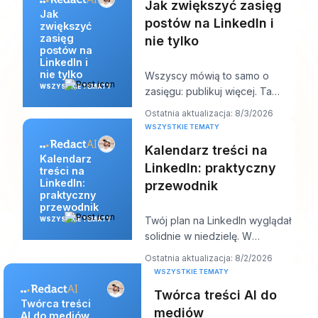
Jak zwiększyć zasięg
Jak
postów na LinkedIn i
zwiększyć
zasięg
nie tylko
postów na
LinkedIn i
nie tylko
Wszyscy mówią to samo o
WSZYSTKIE TEMATY
zasięgu: publikuj więcej. Ta
rada brzmi produktywnie, ale
Ostatnia aktualizacja: 8/3/2026
zwykle ukrywa sedn
WSZYSTKIE TEMATY
Kalendarz treści na
Kalendarz
LinkedIn: praktyczny
treści na
LinkedIn:
przewodnik
praktyczny
przewodnik
Twój plan na LinkedIn wyglądał
WSZYSTKIE TEMATY
solidnie w niedzielę. W
czwartek kolejka jest pusta,
Ostatnia aktualizacja: 8/2/2026
hook, który Ci s
WSZYSTKIE TEMATY
Twórca treści AI do
Twórca treści
mediów
AI do mediów