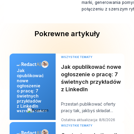
marki, generowania pomys
połączeniu z szerszym ryt
Pokrewne artykuły
WSZYSTKIE TEMATY
Jak opublikować nowe
Jak
ogłoszenie o pracę: 7
opublikować
nowe
świetnych przykładów
ogłoszenie
z LinkedIn
o pracę: 7
świetnych
przykładów
Przestań publikować oferty
z LinkedIn
pracy tak, jakbyś składał
WSZYSTKIE TEMATY
dokumenty, i zacznij pisać je
Ostatnia aktualizacja: 8/6/2026
tak, jakbyś próbo
WSZYSTKIE TEMATY