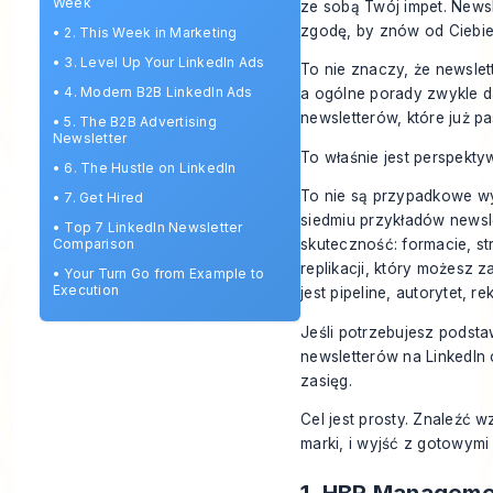
Week
ze sobą Twój impet. News
zgodę, by znów od Ciebie
•
2. This Week in Marketing
•
3. Level Up Your LinkedIn Ads
To nie znaczy, że newslett
•
4. Modern B2B LinkedIn Ads
a ogólne porady zwykle da
newsletterów, które już pas
•
5. The B2B Advertising
Newsletter
To właśnie jest perspektyw
•
6. The Hustle on LinkedIn
To nie są przypadkowe wy
•
7. Get Hired
siedmiu przykładów newsle
•
Top 7 LinkedIn Newsletter
Comparison
skuteczność: formacie, st
replikacji, który możesz
•
Your Turn Go from Example to
Execution
jest pipeline, autorytet, r
Jeśli potrzebujesz podst
newsletterów na LinkedIn
zasięg.
Cel jest prosty. Znaleźć w
marki, i wyjść z gotowymi
1. HBR Manageme