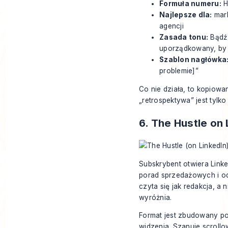
Formuła numeru:
H
Najlepsze dla:
mark
agencji
Zasada tonu:
Bądź 
uporządkowany, by
Szablon nagłówka
problemie]”
Co nie działa, to kopiowa
„retrospektywa” jest tyl
6. The Hustle on 
Subskrybent otwiera Linke
porad sprzedażowych i od
czyta się jak redakcja, a 
wyróżnia.
Format jest zbudowany po
widzenia. Szanuje scroll