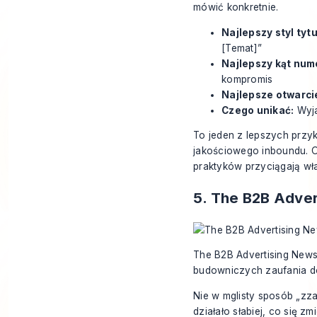
mówić konkretnie.
Najlepszy styl tytu
[Temat]”
Najlepszy kąt num
kompromis
Najlepsze otwarci
Czego unikać:
Wyja
To jeden z lepszych przyk
jakościowego inboundu. O
praktyków przyciągają w
5. The B2B Adver
The B2B Advertising Newsle
budowniczych zaufania do
Nie w mglisty sposób „zza
działało słabiej, co się z