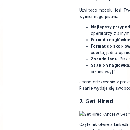
Użyj tego modelu, jeśli Tw
wymiennego pisania.
Najlepszy przypad
operatorzy z silny
Formuła nagłówka
Format do skopiow
puenta, jedno opin
Zasada tonu:
Pisz 
Szablon nagłówka
biznesowy]”
Jedno ostrzeżenie z prakty
Pisanie wydaje się swobodn
7. Get Hired
Czytelnik otwiera LinkedI