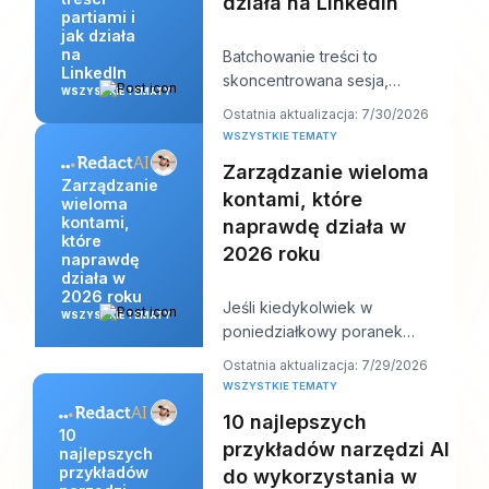
działa na LinkedIn
partiami i
jak działa
na
Batchowanie treści to
LinkedIn
skoncentrowana sesja,
WSZYSTKIE TEMATY
podczas której tworzysz naraz
Ostatnia aktualizacja: 7/30/2026
wiele postów na LinkedIn,
WSZYSTKIE TEMATY
Zarządzanie wieloma
Zarządzanie
kontami, które
wieloma
kontami,
naprawdę działa w
które
2026 roku
naprawdę
działa w
2026 roku
Jeśli kiedykolwiek w
WSZYSTKIE TEMATY
poniedziałkowy poranek
otworzyłeś jednego laptopa i
Ostatnia aktualizacja: 7/29/2026
zobaczyłeś dwanaście logowa
WSZYSTKIE TEMATY
10 najlepszych
10
przykładów narzędzi AI
najlepszych
przykładów
do wykorzystania w