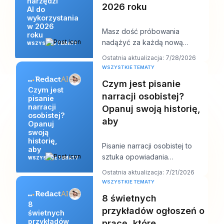
narzędzi
2026 roku
AI do
wykorzystania
w 2026
Masz dość próbowania
roku
nadążyć za każdą nową
WSZYSTKIE TEMATY
premierą AI, a jednocześnie
Ostatnia aktualizacja: 7/28/2026
musisz do południa wrzucić na
WSZYSTKIE TEMATY
Czym jest pisanie
Czym jest
narracji osobistej?
pisanie
narracji
Opanuj swoją historię,
osobistej?
aby
Opanuj
swoją
historię,
Pisanie narracji osobistej to
aby
sztuka opowiadania
WSZYSTKIE TEMATY
prawdziwej historii z własnego
Ostatnia aktualizacja: 7/21/2026
życia tak, aby ujawn
WSZYSTKIE TEMATY
8 świetnych
8
przykładów ogłoszeń o
świetnych
przykładów
pracę, które