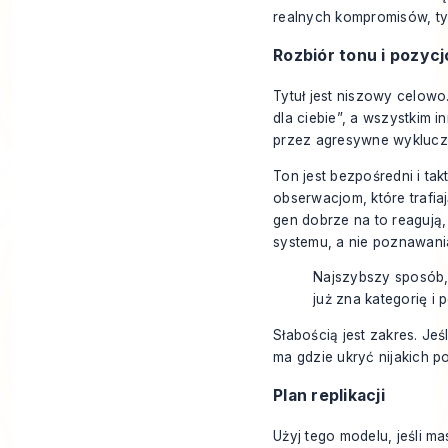
realnych kompromisów, tym
Rozbiór tonu i pozyc
Tytuł jest niszowy celowo.
dla ciebie”, a wszystkim i
przez agresywne wyklucza
Ton jest bezpośredni i tak
obserwacjom, które trafia
gen dobrze na to reagują
systemu, a nie poznawani
Najszybszy sposób, b
już zna kategorię i 
Słabością jest zakres. Je
ma gdzie ukryć nijakich p
Plan replikacji
Użyj tego modelu, jeśli m