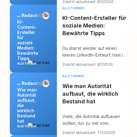
Zuletzt aktualisiert: 8/2/2026
Warteschlange leer, der Hook,
ALLE THEMEN
de
KI-Content-Ersteller für
KI-
soziale Medien:
Content-
Ersteller
Bewährte Tipps
für
soziale
Medien:
Du starrst wieder auf einen
Bewährte
leeren LinkedIn-Entwurf, hast in
Tipps
zehn Minuten einen
ALLE THEMEN
Zuletzt aktualisiert: 8/1/2026
Kundentermin und ein
ALLE THEMEN
Wie man Autorität
Wie man
aufbaut, die wirklich
Autorität
aufbaut,
Bestand hat
die
wirklich
Bestand
Viele, die Autorität aufbauen
hat
wollen, tun zu viel vom
ALLE THEMEN
Falschen. Sie posten mehr,
Zuletzt aktualisiert: 7/31/2026
jagen mehr Reichwei