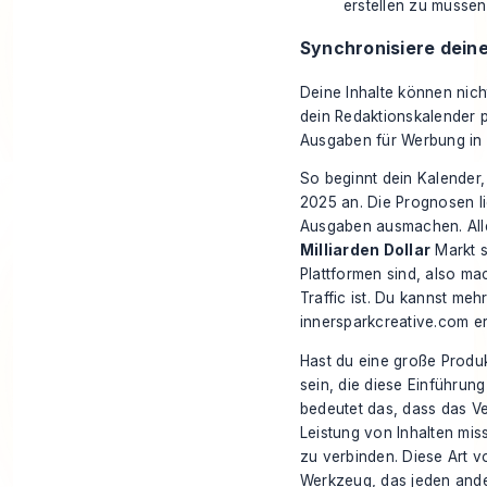
erstellen zu müssen
Synchronisiere dein
Deine Inhalte können nich
dein Redaktionskalender p
Ausgaben für Werbung in 
So beginnt dein Kalender,
2025 an. Die Prognosen l
Ausgaben ausmachen. Alle
Milliarden Dollar
Markt s
Plattformen sind, also ma
Traffic ist. Du kannst meh
innersparkcreative.com
er
Hast du eine große Produkt
sein, die diese Einführun
bedeutet das, dass das Ve
Leistung von Inhalten miss
zu verbinden. Diese Art v
Werkzeug, das jeden ander