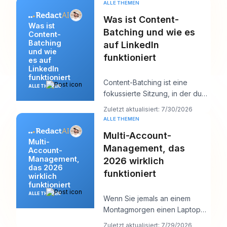
ALLE THEMEN
Was ist Content-
Was ist
Batching und wie es
Content-
Batching
auf LinkedIn
und wie
funktioniert
es auf
LinkedIn
funktioniert
Content-Batching ist eine
ALLE THEMEN
fokussierte Sitzung, in der du
mehrere LinkedIn-Posts auf
Zuletzt aktualisiert: 7/30/2026
einmal erstellst
ALLE THEMEN
Multi-Account-
Multi-
Management, das
Account-
Management,
2026 wirklich
das 2026
funktioniert
wirklich
funktioniert
ALLE THEMEN
Wenn Sie jemals an einem
Montagmorgen einen Laptop
geöffnet und zwölf Logins,
Zuletzt aktualisiert: 7/29/2026