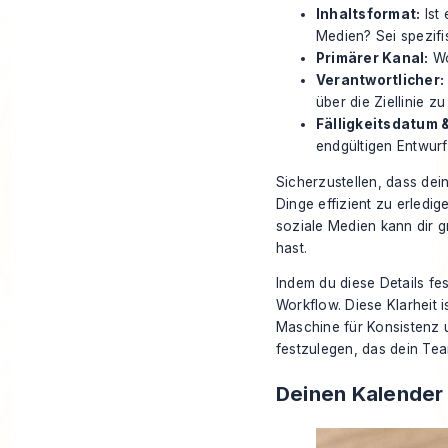
Inhaltsformat:
Ist 
Medien? Sei spezifi
Primärer Kanal:
Wo
Verantwortlicher:
über die Ziellinie z
Fälligkeitsdatum 
endgültigen Entwurf
Sicherzustellen, dass dei
Dinge effizient zu erledi
soziale Medien
kann dir g
hast.
Indem du diese Details fe
Workflow. Diese Klarheit i
Maschine für Konsistenz u
festzulegen, das dein Tea
Deinen Kalender