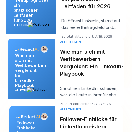
Trendprognose?
Ein
Leitfaden für 2026
praktischer
Leitfaden
für 2026
Du öffnest LinkedIn, starrst auf
ALLE THEMEN
das leere Beitragsfeld und
denkst: „Was ist meiner
Zuletzt aktualisiert: 7/18/2026
Zielgruppe gerad
ALLE THEMEN
Wie man sich mit
Wie man
Wettbewerbern
sich mit
Wettbewerbern
vergleicht: Ein LinkedIn-
vergleicht:
Playbook
Ein
LinkedIn-
Playbook
Sie öffnen LinkedIn, schauen,
ALLE THEMEN
was die Leute in Ihrer Nische
posten, und innerhalb von zehn
Zuletzt aktualisiert: 7/17/2026
Minuten h
ALLE THEMEN
Follower-Einblicke für
Follower-
LinkedIn meistern
Einblicke