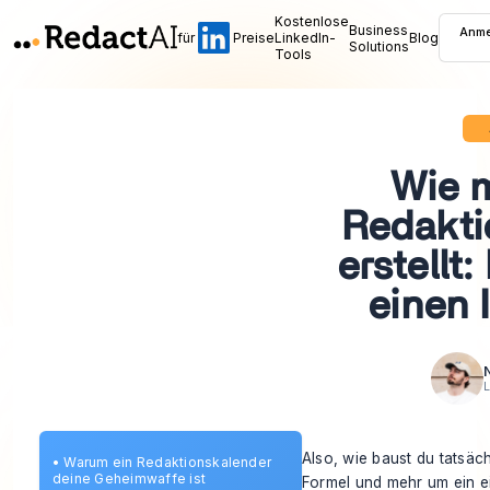
Kostenlose
Business
Anme
für
Preise
LinkedIn-
Blog
Solutions
Tools
Wie 
Redakti
erstellt:
einen 
N
L
Also, wie baust du tatsäc
•
Warum ein Redaktionskalender
deine Geheimwaffe ist
Formel und mehr um ein e