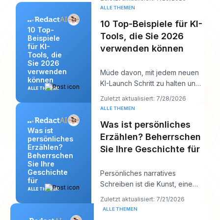
sechs Kundenkalender,
ALLE THEMEN
10 Top-Beispiele für KI-
10 Top-
Tools, die Sie 2026
Beispiele
für KI-
verwenden können
Tools, die
Sie 2026
verwenden
Müde davon, mit jedem neuen
können
KI-Launch Schritt zu halten und
ALLE THEMEN
trotzdem bis Mittag etwas
Zuletzt aktualisiert: 7/28/2026
Vernünftiges a
ALLE THEMEN
Was ist persönliches
Was ist
Erzählen? Beherrschen
persönliches
Erzählen?
Sie Ihre Geschichte für
Beherrschen
Sie Ihre
Geschichte
Persönliches narratives
für
Schreiben ist die Kunst, eine
ALLE THEMEN
wahre Geschichte aus dem
Zuletzt aktualisiert: 7/21/2026
eigenen Leben zu erzä
ALLE THEMEN