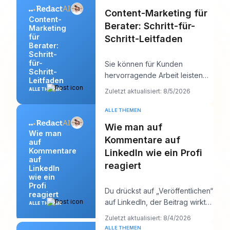
Content-Marketing für
Content-
Berater: Schritt-für-
Marketing
für
Schritt-Leitfaden
Berater:
Schritt-
für-
Sie können für Kunden
Schritt-
hervorragende Arbeit leisten
Leitfaden
und sich online trotzdem
ALLE THEMEN
Zuletzt aktualisiert: 8/5/2026
seltsam unsichtbar fühle
ALLE THEMEN
Wie man auf
Wie man
Kommentare auf
auf
Kommentare
LinkedIn wie ein Profi
auf
reagiert
LinkedIn
wie ein
Profi
Du drückst auf „Veröffentlichen“
reagiert
auf LinkedIn, der Beitrag wirkt
ALLE THEMEN
solide, und dann beginnt die
Zuletzt aktualisiert: 8/4/2026
eigent
ALLE THEMEN