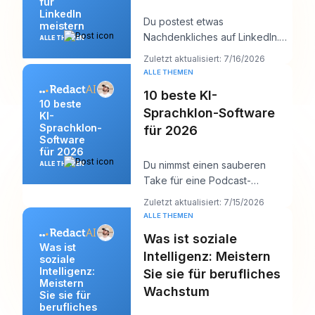
für
LinkedIn
Du postest etwas
meistern
Nachdenkliches auf LinkedIn.
ALLE THEMEN
Es bekommt ein paar Likes,
Zuletzt aktualisiert: 7/16/2026
vielleicht einen Kommentar
ALLE THEMEN
10 beste KI-
10 beste
Sprachklon-Software
KI-
Sprachklon-
für 2026
Software
für 2026
Du nimmst einen sauberen
ALLE THEMEN
Take für eine Podcast-
Einleitung auf und bemerkst
Zuletzt aktualisiert: 7/15/2026
dann eine Änderung des Pr
ALLE THEMEN
Was ist soziale
Was ist
Intelligenz: Meistern
soziale
Intelligenz:
Sie sie für berufliches
Meistern
Wachstum
Sie sie für
berufliches