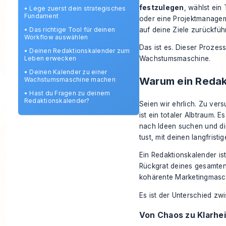
festzulegen
, wählst ein
•
Lege zuerst dein strategisches
Fundament
oder eine Projektmanage
auf deine Ziele zurückführ
•
Das richtige Tool für deinen
Workflow auswählen
Das ist es. Dieser Prozes
•
Deinen Redaktionskalender zum
Leben erwecken
Wachstumsmaschine.
•
Deinen Kalender zu einer
Warum ein Redak
Wachstumsmaschine machen
•
Hast du Fragen zu deinem
Redaktionskalender?
Seien wir ehrlich. Zu vers
ist ein totaler Albtraum. E
nach Ideen suchen und die
tust, mit deinen langfristi
Ein Redaktionskalender ist
Rückgrat deines gesamten 
kohärente Marketingmasc
Es ist der Unterschied zw
Von Chaos zu Klarhei