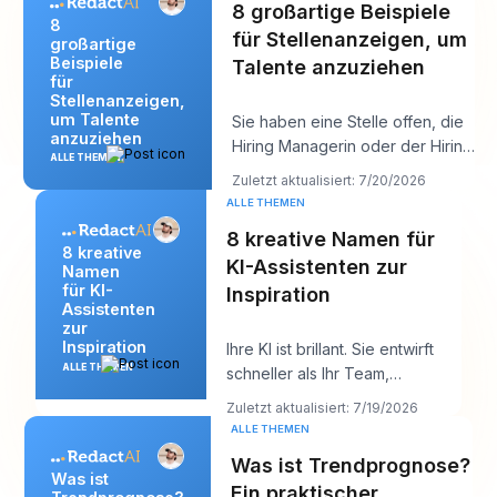
8 großartige Beispiele
8
für Stellenanzeigen, um
großartige
Beispiele
Talente anzuziehen
für
Stellenanzeigen,
um Talente
Sie haben eine Stelle offen, die
anzuziehen
Hiring Managerin oder der Hiring
ALLE THEMEN
Manager will „starke Kandidaten
Zuletzt aktualisiert: 7/20/2026
bi
ALLE THEMEN
8 kreative Namen für
8 kreative
KI-Assistenten zur
Namen
für KI-
Inspiration
Assistenten
zur
Inspiration
Ihre KI ist brillant. Sie entwirft
ALLE THEMEN
schneller als Ihr Team,
antwortet klar und klingt
Zuletzt aktualisiert: 7/19/2026
vielleicht soga
ALLE THEMEN
Was ist Trendprognose?
Was ist
Ein praktischer