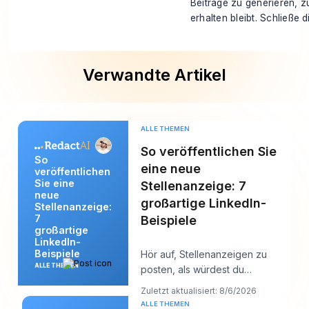
Beiträge zu generieren, 
erhalten bleibt. Schließe
Verwandte Artikel
ALLE THEMEN
So veröffentlichen Sie
So
eine neue
veröffentlichen
Sie eine
Stellenanzeige: 7
neue
großartige LinkedIn-
Stellenanzeige:
7
Beispiele
großartige
LinkedIn-
Beispiele
Hör auf, Stellenanzeigen zu
ALLE THEMEN
posten, als würdest du
Papierkram einreichen, und fang
Zuletzt aktualisiert: 8/6/2026
an, sie so zu sch
ALLE THEMEN