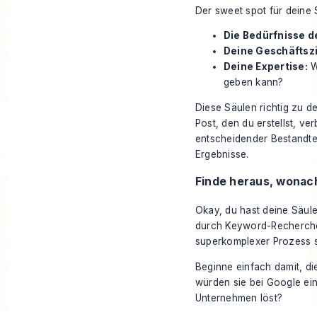
Der sweet spot für deine 
Die Bedürfnisse d
Deine Geschäftszi
Deine Expertise:
W
geben kann?
Diese Säulen richtig zu def
Post, den du erstellst, ve
entscheidender Bestandtei
Ergebnisse.
Finde heraus, wonach
Okay, du hast deine Säule
durch Keyword-Recherche 
superkomplexer Prozess s
Beginne einfach damit, di
würden sie bei Google ei
Unternehmen löst?