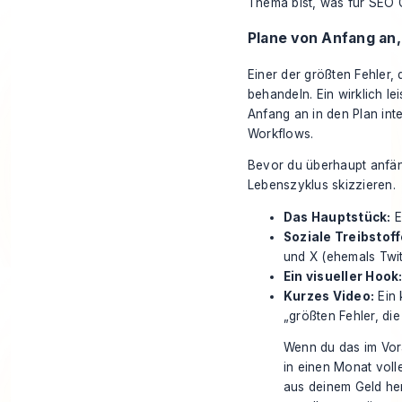
Thema bist, was für SEO G
Plane von Anfang an
Einer der größten Fehler, 
behandeln. Ein wirklich l
Anfang an in den Plan inte
Workflows.
Bevor du überhaupt anfäng
Lebenszyklus skizzieren.
Das Hauptstück:
E
Soziale Treibstoff
und X (ehemals Twi
Ein visueller Hook
Kurzes Video:
Ein 
„größten Fehler, di
Wenn du das im Vora
in einen Monat volle
aus deinem Geld he