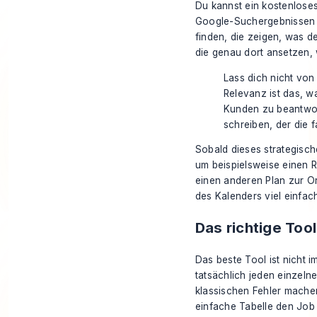
Du kannst ein kostenlose
Google-Suchergebnissen a
finden, die zeigen, was de
die genau dort ansetzen, w
Lass dich nicht vo
Relevanz ist das, wa
Kunden zu beantwort
schreiben, der die f
Sobald dieses strategische
um beispielsweise einen
R
einen anderen Plan zur Or
des Kalenders viel einfach
Das richtige Too
Das beste Tool ist nicht i
tatsächlich jeden einzeln
klassischen Fehler machen
einfache Tabelle den Job 