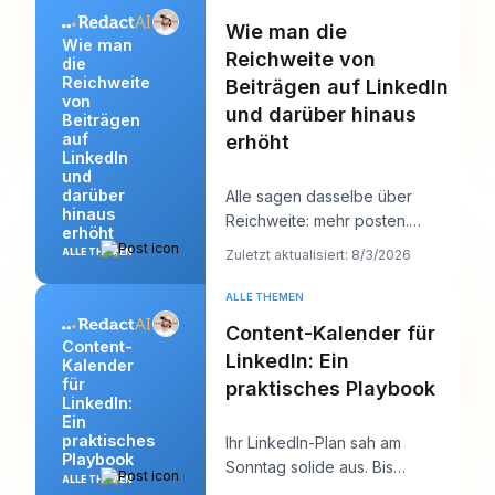
Wie man die
Wie man
Reichweite von
die
Reichweite
Beiträgen auf LinkedIn
von
und darüber hinaus
Beiträgen
auf
erhöht
LinkedIn
und
darüber
Alle sagen dasselbe über
hinaus
Reichweite: mehr posten.
erhöht
Dieser Rat klingt produktiv,
Zuletzt aktualisiert: 8/3/2026
ALLE THEMEN
verdeckt aber meist d
ALLE THEMEN
Content-Kalender für
Content-
LinkedIn: Ein
Kalender
für
praktisches Playbook
LinkedIn:
Ein
praktisches
Ihr LinkedIn-Plan sah am
Playbook
Sonntag solide aus. Bis
ALLE THEMEN
Donnerstag ist die