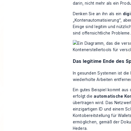
darin, nicht mehr als ein Pro
Denken Sie an ihn als ein
dig
„Kontenautomatisierung“, aber
Einige sind legitim und nützli
sind offensichtliche Probleme.
Das legitime Ende des 
In gesunden Systemen ist die K
wiederholte Arbeiten entferne
Ein gutes Beispiel kommt aus 
erfolgt die
automatische Kon
übertragen wird. Das Netzwerk 
einzigartigen ID und einem Sch
Kontobereitstellung für Walle
ermöglichen, gemäß der Doku
Hedera.