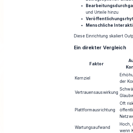
Bearbeitungsdurchga
und Urteile hinzu
Veröffentlichungsrhy
Menschliche Interakti
Diese Einrichtung skaliert
Out
Ein direkter Vergleich
A
Faktor
Kon
Erhöhu
Kernziel
der Ko
Schwäc
Vertrauensauswirkung
Glaubw
Oft ris
Plattformausrichtung
öffent
Netzw
Hoch, 
Wartungsaufwand
wenn K