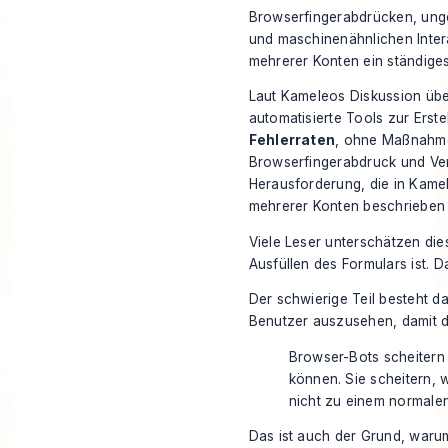
Browserfingerabdrücken, unge
und maschinenähnlichen Inte
mehrerer Konten ein ständig
Laut Kameleos Diskussion übe
automatisierte Tools zur Erst
Fehlerraten
, ohne Maßnahmen
Browserfingerabdruck und Ver
Herausforderung, die in
Kamel
mehrerer Konten
beschrieben 
Viele Leser unterschätzen die
Ausfüllen des Formulars ist. Da
Der schwierige Teil besteht d
Benutzer auszusehen, damit die
Browser-Bots scheitern n
können. Sie scheitern, 
nicht zu einem normale
Das ist auch der Grund, waru