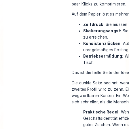
paar Klicks zu komprimieren.
Auf dem Papier löst es mehrer
Zeitdruck:
Sie müssen k
Skalierungsangst:
Sie
zu erreichen.
Konsistenzlücken:
Aut
unregelmäßiges Posting
Betriebsermüdung:
Wi
Tisch.
Das ist die helle Seite der Idee
Die dunkle Seite beginnt, wenn
zweites Profil wird zu zehn. 
wegwerfbaren Konten. Ein Wor
sich schneller, als die Mensc
Praktische Regel:
Wenn
Geschäftsidentität effiz
gutes Zeichen. Wenn es I