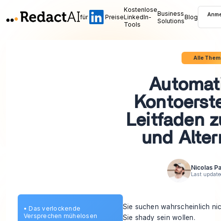
Kostenlose
Business
Anme
für
Preise
LinkedIn-
Blog
Solutions
Tools
Alle Them
Automat
Kontoerste
Leitfaden z
und Alter
Nicolas P
Last update
Sie suchen wahrscheinlich nic
•
Das verlockende
Versprechen mühelosen
Sie shady sein wollen.