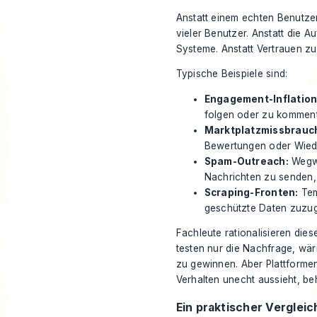
Anstatt einem echten Benutze
vieler Benutzer. Anstatt die 
Systeme. Anstatt Vertrauen zu
Typische Beispiele sind:
Engagement-Inflation
folgen oder zu komment
Marktplatzmissbrauc
Bewertungen oder Wie
Spam-Outreach:
Wegwe
Nachrichten zu senden, 
Scraping-Fronten:
Tem
geschützte Daten zuzug
Fachleute rationalisieren die
testen nur die Nachfrage, wär
zu gewinnen. Aber Plattforme
Verhalten unecht aussieht, be
Ein praktischer Vergleic