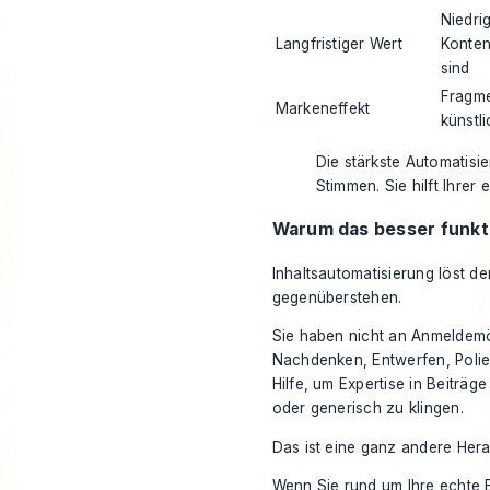
Niedri
Langfristiger Wert
Konte
sind
Fragme
Markeneffekt
künstli
Die stärkste Automatisie
Stimmen. Sie hilft Ihrer
Warum das besser funkt
Inhaltsautomatisierung löst d
gegenüberstehen.
Sie haben nicht an Anmeldemög
Nachdenken, Entwerfen, Polier
Hilfe, um Expertise in Beiträg
oder generisch zu klingen.
Das ist eine ganz andere Hera
Wenn Sie rund um Ihre echte 