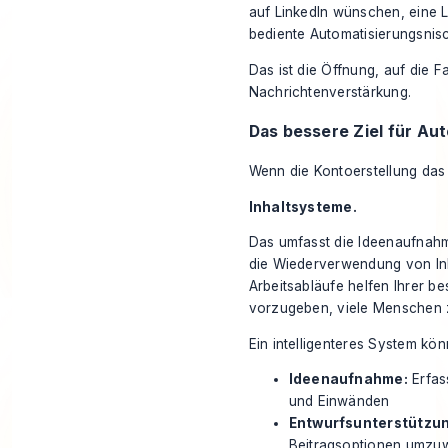
auf LinkedIn wünschen, eine L
bediente Automatisierungsnis
Das ist die Öffnung, auf die Fa
Nachrichtenverstärkung.
Das bessere Ziel für Au
Wenn die Kontoerstellung das 
Inhaltsysteme.
Das umfasst die Ideenaufnahme
die Wiederverwendung von Inh
Arbeitsabläufe helfen Ihrer be
vorzugeben, viele Menschen z
Ein intelligenteres System kö
Ideenaufnahme:
Erfas
und Einwänden
Entwurfsunterstützun
Beitragsoptionen umzu