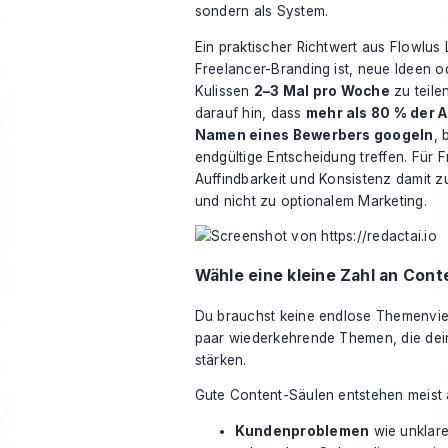
sondern als System.
Ein praktischer Richtwert aus
Flowlus 
Freelancer-Branding
ist, neue Ideen od
Kulissen
2–3 Mal pro Woche
zu teile
darauf hin, dass
mehr als 80 % der 
Namen eines Bewerbers googeln
, 
endgültige Entscheidung treffen. Für
Auffindbarkeit und Konsistenz damit 
und nicht zu optionalem Marketing.
Wähle eine kleine Zahl an Cont
Du brauchst keine endlose Themenviel
paar wiederkehrende Themen, die dein
stärken.
Gute Content-Säulen entstehen meist 
Kundenproblemen
wie unklar