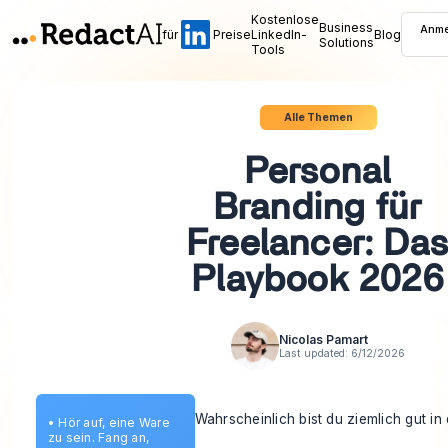
Kostenlose
Business
Anme
für
Preise
LinkedIn-
Blog
Solutions
Tools
Alle Themen
Personal
Branding für
Freelancer: Da
Playbook 2026
Nicolas Pamart
Last updated:
6/12/2026
Wahrscheinlich bist du ziemlich gut in
•
Hör auf, eine Ware
zu sein. Fang an,