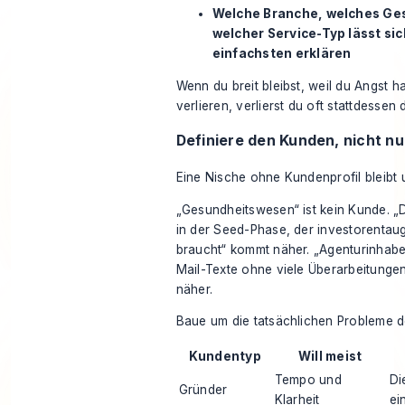
Welche Branche, welches Ge
welcher Service-Typ lässt sic
einfachsten erklären
Wenn du breit bleibst, weil du Angst h
verlieren, verlierst du oft stattdessen
Definiere den Kunden, nicht nu
Eine Nische ohne Kundenprofil bleibt u
„Gesundheitswesen“ ist kein Kunde. „D
in der Seed-Phase, der investorentau
braucht“ kommt näher. „Agenturinhabe
Mail-Texte ohne viele Überarbeitunge
näher.
Baue um die tatsächlichen Probleme d
Kundentyp
Will meist
Tempo und
Di
Gründer
Klarheit
ei