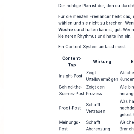
Der richtige Plan ist der, den du durchh
Für die meisten Freelancer heißt das, 
wählen und sie nicht zu brechen. We
Woche
durchhalten kannst, gut. Wenn 
kleineren Rhythmus und halte ihn ein.
Ein Content-System umfasst meist:
Content-
Wirkung
E
Typ
Zeigt
Welche
Insight-Post
Urteilsvermögen
Kunden
Behind-the-
Zeigt den
Wie bin
Scenes-Post
Prozess
herang
Was hat
Schafft
Proof-Post
nachde
Vertrauen
gelöst
Meinungs-
Schafft
Welcher
Post
Abgrenzung
Branch