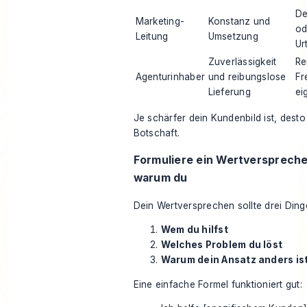
De
Marketing-
Konstanz und
od
Leitung
Umsetzung
Ur
Zuverlässigkeit
Re
Agenturinhaber
und reibungslose
Fr
Lieferung
ei
Je schärfer dein Kundenbild ist, desto
Botschaft.
Formuliere ein Wertversprechen
warum du
Dein Wertversprechen sollte drei Ding
Wem du hilfst
Welches Problem du löst
Warum dein Ansatz anders is
Eine einfache Formel funktioniert gut: