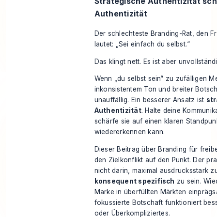
Strategische Authentizität sch
Authentizität
Der schlechteste Branding-Rat, den 
lautet: „Sei einfach du selbst.“
Das klingt nett. Es ist aber unvollständi
Wenn „du selbst sein“ zu zufälligen M
inkonsistentem Ton und breiter Botscha
unauffällig. Ein besserer Ansatz ist
st
Authentizität
. Halte deine Kommunika
schärfe sie auf einen klaren Standpun
wiedererkennen kann.
Dieser Beitrag über Branding für freib
den Zielkonflikt auf den Punkt. Der pra
nicht darin, maximal ausdrucksstark zu
konsequent spezifisch
zu sein. Wie
Marke in überfüllten Märkten einpräg
fokussierte Botschaft funktioniert bes
oder Überkompliziertes.