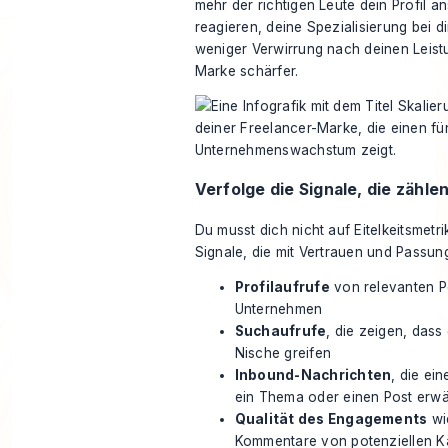
mehr der richtigen Leute dein Profil a
reagieren, deine Spezialisierung bei d
weniger Verwirrung nach deinen Leist
Marke schärfer.
Verfolge die Signale, die zähle
Du musst dich nicht auf Eitelkeitsmetri
Signale, die mit Vertrauen und Pass
Profilaufrufe
von relevanten 
Unternehmen
Suchaufrufe
, die zeigen, das
Nische greifen
Inbound-Nachrichten
, die ei
ein Thema oder einen Post erw
Qualität des Engagements
wi
Kommentare von potenziellen K