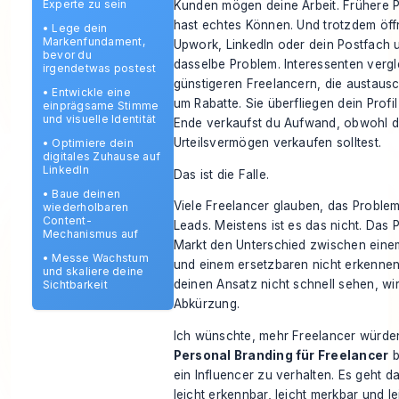
Experte zu sein
Kunden mögen deine Arbeit. Frühere Pr
hast echtes Können. Und trotzdem öff
•
Lege dein
Markenfundament,
Upwork, LinkedIn oder dein Postfach 
bevor du
dasselbe Problem. Interessenten vergl
irgendetwas postest
günstigeren Freelancern, die austausc
•
Entwickle eine
um Rabatte. Sie überfliegen dein Profi
einprägsame Stimme
und visuelle Identität
Ende verkaufst du Aufwand, obwohl du
Urteilsvermögen verkaufen solltest.
•
Optimiere dein
digitales Zuhause auf
LinkedIn
Das ist die Falle.
•
Baue deinen
Viele Freelancer glauben, das Proble
wiederholbaren
Content-
Leads. Meistens ist es das nicht. Das 
Mechanismus auf
Markt den Unterschied zwischen eine
•
Messe Wachstum
und einem ersetzbaren nicht erkenne
und skaliere deine
deinen Ansatz nicht schnell sehen, wir
Sichtbarkeit
Abkürzung.
Ich wünschte, mehr Freelancer würden
Personal Branding für Freelancer
b
ein Influencer zu verhalten. Es geht d
leicht erkennbar, leicht merkbar und l