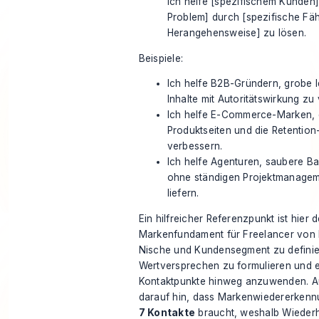
Ich helfe [spezifischem Kunden]
Problem] durch [spezifische Fäh
Herangehensweise] zu lösen.
Beispiele:
Ich helfe B2B-Gründern, grobe I
Inhalte mit Autoritätswirkung zu
Ich helfe E-Commerce-Marken, d
Produktseiten und die Retention
verbessern.
Ich helfe Agenturen, saubere 
ohne ständigen Projektmanage
liefern.
Ein hilfreicher Referenzpunkt ist hier
d
Markenfundament für Freelancer von
Nische und Kundensegment zu definier
Wertversprechen zu formulieren und es
Kontaktpunkte hinweg anzuwenden. A
darauf hin, dass Markenwiedererkenn
7 Kontakte
braucht, weshalb Wiederh