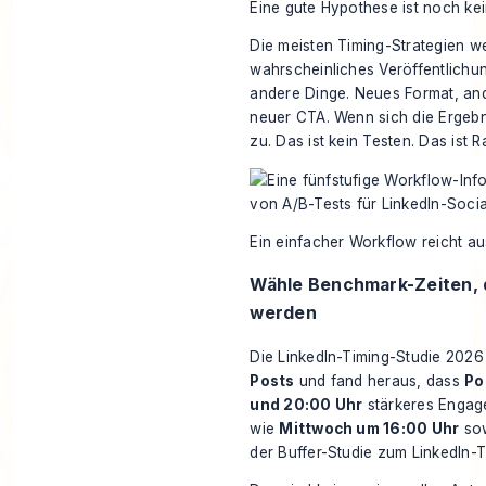
Eine gute Hypothese ist noch ke
Die meisten Timing-Strategien w
wahrscheinliches Veröffentlichun
andere Dinge. Neues Format, an
neuer CTA. Wenn sich die Ergebn
zu. Das ist kein Testen. Das ist 
Ein einfacher Workflow reicht aus
Wähle Benchmark-Zeiten, d
werden
Die LinkedIn-Timing-Studie 2026
Posts
und fand heraus, dass
Po
und 20:00 Uhr
stärkeres Engag
wie
Mittwoch um 16:00 Uhr
so
der
Buffer-Studie zum LinkedIn-