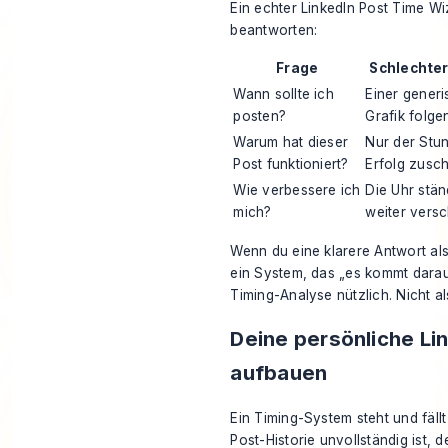
Ein echter LinkedIn Post Time Wiz
beantworten:
Frage
Schlechter
Wann sollte ich
Einer gener
posten?
Grafik folge
Warum hat dieser
Nur der Stu
Post funktioniert?
Erfolg zusc
Wie verbessere ich
Die Uhr stän
mich?
weiter vers
Wenn du eine klarere Antwort als
ein System, das „es kommt darau
Timing-Analyse nützlich. Nicht a
Deine persönliche L
aufbauen
Ein Timing-System steht und fäll
Post-Historie unvollständig ist, 