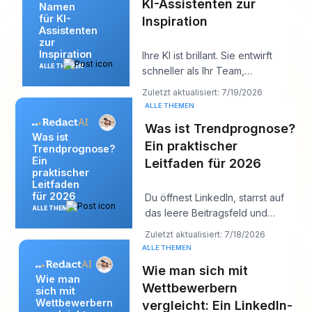
KI-Assistenten zur
Namen
für KI-
Inspiration
Assistenten
zur
Inspiration
Ihre KI ist brillant. Sie entwirft
ALLE THEMEN
schneller als Ihr Team,
antwortet klar und klingt
Zuletzt aktualisiert: 7/19/2026
vielleicht soga
ALLE THEMEN
Was ist Trendprognose?
Was ist
Ein praktischer
Trendprognose?
Ein
Leitfaden für 2026
praktischer
Leitfaden
für 2026
Du öffnest LinkedIn, starrst auf
ALLE THEMEN
das leere Beitragsfeld und
denkst: „Was ist meiner
Zuletzt aktualisiert: 7/18/2026
Zielgruppe gerad
ALLE THEMEN
Wie man sich mit
Wie man
Wettbewerbern
sich mit
Wettbewerbern
vergleicht: Ein LinkedIn-