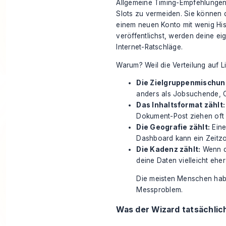
Allgemeine Timing-Empfehlungen 
Slots zu vermeiden. Sie können d
einem neuen Konto mit wenig His
veröffentlichst, werden deine ei
Internet-Ratschläge.
Warum? Weil die Verteilung auf Li
Die Zielgruppenmischung
anders als Jobsuchende, C
Das Inhaltsformat zählt:
Dokument-Post ziehen oft 
Die Geografie zählt:
Eine
Dashboard kann ein Zeitzo
Die Kadenz zählt:
Wenn du
deine Daten vielleicht ehe
Die meisten Menschen habe
Messproblem.
Was der Wizard tatsächlic