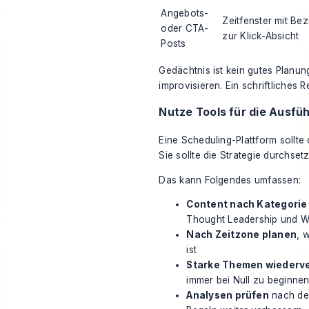
Angebots-
Zeitfenster mit Be
oder CTA-
zur Klick-Absicht
Posts
Gedächtnis ist kein gutes Planun
improvisieren. Ein schriftliches R
Nutze Tools für die Ausfüh
Eine Scheduling-Plattform sollte 
Sie sollte die Strategie durchsetz
Das kann Folgendes umfassen:
Content nach Kategorie 
Thought Leadership und We
Nach Zeitzone planen
, 
ist
Starke Themen wiederv
immer bei Null zu beginne
Analysen prüfen
nach der