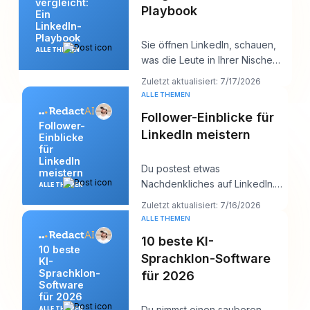
vergleicht:
Playbook
Ein
LinkedIn-
Playbook
Sie öffnen LinkedIn, schauen,
ALLE THEMEN
was die Leute in Ihrer Nische
posten, und innerhalb von zehn
Zuletzt aktualisiert: 7/17/2026
Minuten h
ALLE THEMEN
Follower-Einblicke für
Follower-
LinkedIn meistern
Einblicke
für
LinkedIn
Du postest etwas
meistern
Nachdenkliches auf LinkedIn.
ALLE THEMEN
Es bekommt ein paar Likes,
Zuletzt aktualisiert: 7/16/2026
vielleicht einen Kommentar
ALLE THEMEN
10 beste KI-
10 beste
Sprachklon-Software
KI-
Sprachklon-
für 2026
Software
für 2026
Du nimmst einen sauberen
ALLE THEMEN