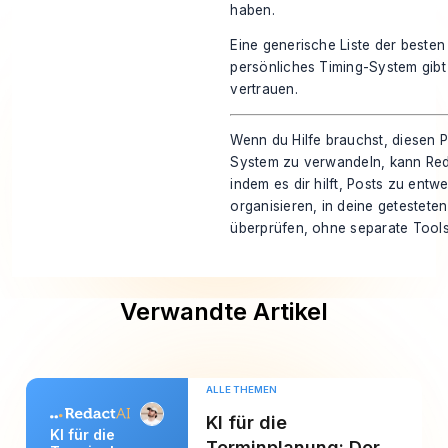
haben.
Eine generische Liste der besten
persönliches Timing-System gibt 
vertrauen.
Wenn du Hilfe brauchst, diesen P
System zu verwandeln, kann
Red
indem es dir hilft, Posts zu ent
organisieren, in deine getestete
überprüfen, ohne separate Tools
Verwandte Artikel
ALLE THEMEN
KI für die
KI für die
Terminplanung: Der