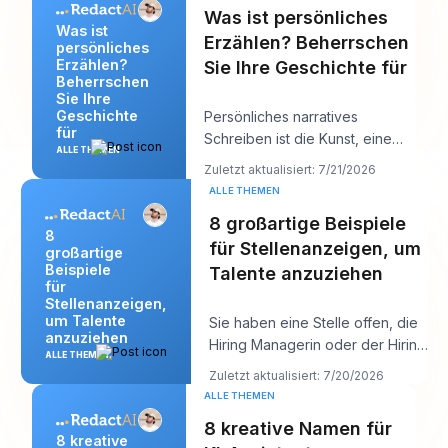
Was ist persönliches
Was ist
Erzählen? Beherrschen
persönliches
Erzählen?
Sie Ihre Geschichte für
Beherrschen
Sie Ihre
Geschichte
Persönliches narratives
für
Schreiben ist die Kunst, eine
ALLE THEMEN
wahre Geschichte aus dem
Zuletzt aktualisiert: 7/21/2026
eigenen Leben zu erzä
ALLE THEMEN
8 großartige Beispiele
8
für Stellenanzeigen, um
großartige
Beispiele
Talente anzuziehen
für
Stellenanzeigen,
um Talente
Sie haben eine Stelle offen, die
anzuziehen
Hiring Managerin oder der Hiring
ALLE THEMEN
Manager will „starke Kandidaten
Zuletzt aktualisiert: 7/20/2026
bi
ALLE THEMEN
8 kreative Namen für
8 kreative