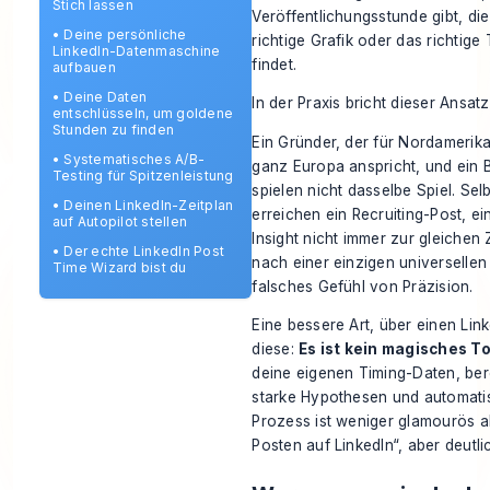
Stich lassen
Veröffentlichungsstunde gibt, die
•
Deine persönliche
richtige Grafik oder das richtig
LinkedIn-Datenmaschine
findet.
aufbauen
•
Deine Daten
In der Praxis bricht dieser Ansa
entschlüsseln, um goldene
Stunden zu finden
Ein Gründer, der für Nordamerika 
•
Systematisches A/B-
ganz Europa anspricht, und ein B
Testing für Spitzenleistung
spielen nicht dasselbe Spiel. Sel
•
Deinen LinkedIn-Zeitplan
erreichen ein Recruiting-Post, e
auf Autopilot stellen
Insight nicht immer zur gleichen
•
Der echte LinkedIn Post
nach einer einzigen universellen
Time Wizard bist du
falsches Gefühl von Präzision.
Eine bessere Art, über einen Li
diese:
Es ist kein magisches T
deine eigenen Timing-Daten, berei
starke Hypothesen und automatis
Prozess ist weniger glamourös a
Posten auf LinkedIn“, aber deutlic