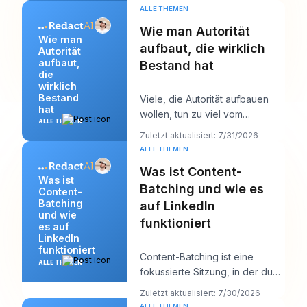
ALLE THEMEN
Wie man Autorität
Wie man
aufbaut, die wirklich
Autorität
aufbaut,
Bestand hat
die
wirklich
Bestand
Viele, die Autorität aufbauen
hat
wollen, tun zu viel vom
ALLE THEMEN
Falschen. Sie posten mehr,
Zuletzt aktualisiert: 7/31/2026
jagen mehr Reichwei
ALLE THEMEN
Was ist Content-
Was ist
Batching und wie es
Content-
Batching
auf LinkedIn
und wie
funktioniert
es auf
LinkedIn
funktioniert
Content-Batching ist eine
ALLE THEMEN
fokussierte Sitzung, in der du
mehrere LinkedIn-Posts auf
Zuletzt aktualisiert: 7/30/2026
einmal erstellst
ALLE THEMEN