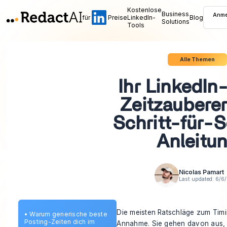
Kostenlose
Business
Anme
für
Preise
LinkedIn-
Blog
Solutions
Tools
Alle Themen
Ihr LinkedIn
Zeitzauberer
Schritt-für-S
Anleitu
Nicolas Pamart
Last updated:
6/6
Die meisten Ratschläge zum Timi
•
Warum generische beste
Posting-Zeiten dich im
Annahme. Sie gehen davon aus, 