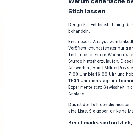
Warum generische be
Stich lassen
Der größte Fehler ist, Timing-Rat
behandeln.
Eine neuere Analyse zum LinkedIn
Veröffentlichungsfenster nur
ger
Tests über mehrere Wochen wicht
Stunde hinterherzulaufen. Diesel
Auswertung von 1 Million Posts e
7:00 Uhr bis 16:00 Uhr
und hob
11:00 Uhr dienstags und donn
Experimente statt Gewissheit in 
Analyse
.
Das ist der Teil, den die meiste
eine Liste. Sie geben dir keine M
Benchmarks sind nützlich, 