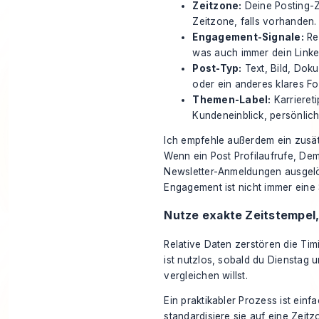
Zeitzone:
Deine Posting-Z
Zeitzone, falls vorhanden.
Engagement-Signale:
Re
was auch immer dein Linked
Post-Typ:
Text, Bild, Dok
oder ein anderes klares Fo
Themen-Label:
Karriereti
Kundeneinblick, persönlich
Ich empfehle außerdem ein zusät
Wenn ein Post Profilaufrufe, 
Newsletter-Anmeldungen ausgelös
Engagement ist nicht immer eine
Nutze exakte Zeitstempel,
Relative Daten zerstören die Tim
ist nutzlos, sobald du Dienstag 
vergleichen willst.
Ein praktikabler Prozess ist einf
standardisiere sie auf eine Zei