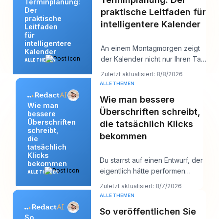
Terminplanung:
Der
praktische Leitfaden für
praktische
intelligentere Kalender
Leitfaden
für
intelligentere
An einem Montagmorgen zeigt
Kalender
der Kalender nicht nur Ihren Tag
ALLE THEMEN
an. Er beginnt, mit ihm zu
Zuletzt aktualisiert: 8/8/2026
verhandeln.
ALLE THEMEN
Wie man bessere
Wie man
Überschriften schreibt,
bessere
Überschriften
die tatsächlich Klicks
schreibt,
bekommen
die
tatsächlich
Klicks
Du starrst auf einen Entwurf, der
bekommen
eigentlich hätte performen
ALLE THEMEN
sollen, und die Überschrift ist
Zuletzt aktualisiert: 8/7/2026
wahrsch
ALLE THEMEN
So veröffentlichen Sie
So