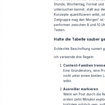
Stunde, Wochentag, Format und
untersuchen kannst, statt aus d
Konzepte quantifizieren
willst, i
Zielgruppe mag den Morgen“ ist 
performen zwischen 8 und 10 Uhr
Testen.
Halte die Tabelle sauber g
Schlechte Beschriftung ruiniert 
Ich verwende drei Regeln:
Content-Familien trenn
Eine Gründerstory, eine Pr
nicht unter einem breiten 
willst.
Ausreißer markieren
Wenn ein Post durch die R
ersten zehn Minuten explod
trotzdem nützlich sein, sol