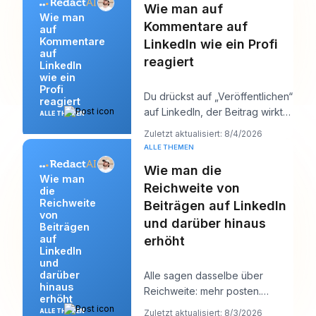
Wie man auf
Wie man
Kommentare auf
auf
Kommentare
LinkedIn wie ein Profi
auf
reagiert
LinkedIn
wie ein
Profi
Du drückst auf „Veröffentlichen“
reagiert
auf LinkedIn, der Beitrag wirkt
ALLE THEMEN
solide, und dann beginnt die
Zuletzt aktualisiert: 8/4/2026
eigent
ALLE THEMEN
Wie man die
Wie man
Reichweite von
die
Reichweite
Beiträgen auf LinkedIn
von
und darüber hinaus
Beiträgen
auf
erhöht
LinkedIn
und
darüber
Alle sagen dasselbe über
hinaus
Reichweite: mehr posten.
erhöht
Dieser Rat klingt produktiv,
Zuletzt aktualisiert: 8/3/2026
ALLE THEMEN