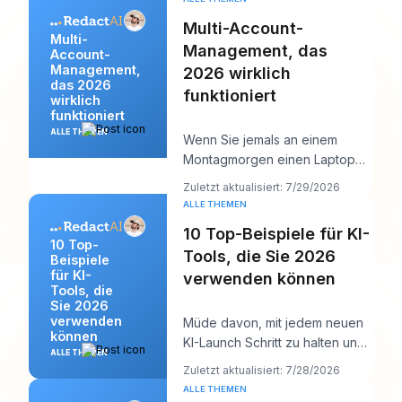
Multi-Account-
Multi-
Management, das
Account-
Management,
2026 wirklich
das 2026
funktioniert
wirklich
funktioniert
ALLE THEMEN
Wenn Sie jemals an einem
Montagmorgen einen Laptop
geöffnet und zwölf Logins,
Zuletzt aktualisiert: 7/29/2026
sechs Kundenkalender,
ALLE THEMEN
10 Top-Beispiele für KI-
10 Top-
Tools, die Sie 2026
Beispiele
für KI-
verwenden können
Tools, die
Sie 2026
verwenden
Müde davon, mit jedem neuen
können
KI-Launch Schritt zu halten und
ALLE THEMEN
trotzdem bis Mittag etwas
Zuletzt aktualisiert: 7/28/2026
Vernünftiges a
ALLE THEMEN