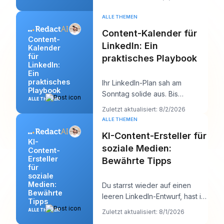
verdeckt aber meist d
ALLE THEMEN
Content-Kalender für
Content-
LinkedIn: Ein
Kalender
für
praktisches Playbook
LinkedIn:
Ein
praktisches
Ihr LinkedIn-Plan sah am
Playbook
Sonntag solide aus. Bis
ALLE THEMEN
Donnerstag ist die
Zuletzt aktualisiert: 8/2/2026
Warteschlange leer, der Hook,
ALLE THEMEN
de
KI-Content-Ersteller für
KI-
soziale Medien:
Content-
Ersteller
Bewährte Tipps
für
soziale
Medien:
Du starrst wieder auf einen
Bewährte
leeren LinkedIn-Entwurf, hast in
Tipps
zehn Minuten einen
ALLE THEMEN
Zuletzt aktualisiert: 8/1/2026
Kundentermin und ein