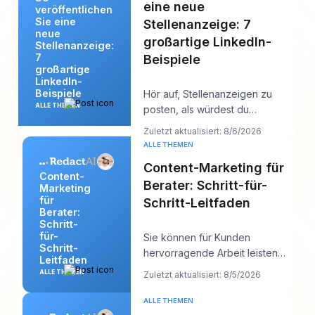
eine neue
veröffentlichen
Sie eine
Stellenanzeige: 7
neue
großartige LinkedIn-
Stellenanzeige:
7
Beispiele
großartige
LinkedIn-
Beispiele
Hör auf, Stellenanzeigen zu
ALLE THEMEN
posten, als würdest du
Papierkram einreichen, und fang
Zuletzt aktualisiert: 8/6/2026
an, sie so zu sch
ALLE THEMEN
Content-Marketing für
Content-
Berater: Schritt-für-
Marketing
für
Schritt-Leitfaden
Berater:
Schritt-
für-
Sie können für Kunden
Schritt-
hervorragende Arbeit leisten
Leitfaden
und sich online trotzdem
ALLE THEMEN
Zuletzt aktualisiert: 8/5/2026
seltsam unsichtbar fühle
ALLE THEMEN