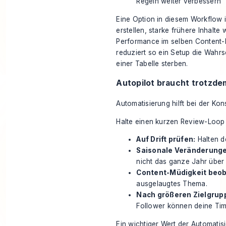
Regeln weiter verbessern
Eine Option in diesem Workflow 
erstellen, starke frühere Inhalt
Performance im selben Content-P
reduziert so ein Setup die Wahrs
einer Tabelle sterben.
Autopilot braucht trotzde
Automatisierung hilft bei der Kon
Halte einen kurzen Review-Loop 
Auf Drift prüfen:
Halten d
Saisonale Veränderunge
nicht das ganze Jahr über 
Content-Müdigkeit beo
ausgelaugtes Thema.
Nach größeren Zielgrup
Follower können deine Tim
Ein wichtiger Wert der Automatisie