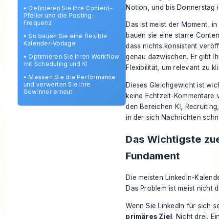
Notion, und bis Donnerstag is
•
Definieren Sie Ihre Content-
Pfeiler und die Posting-
Frequenz
Das ist meist der Moment, i
bauen sie eine starre Content
•
So bauen Sie eine flexible
Kalender-Vorlage
dass nichts konsistent veröff
•
Optimieren Sie Ihren Workflow
genau dazwischen. Er gibt Ih
mit Scheduling und KI
Flexibilität, um relevant zu 
•
Messen Sie die Performance
und verwerten Sie Ihre
Dieses Gleichgewicht ist wic
Gewinner erneut
keine Echtzeit-Kommentare v
den Bereichen KI, Recruiting
in der sich Nachrichten schn
Das Wichtigste zue
Fundament
Die meisten LinkedIn-Kalende
Das Problem ist meist nicht di
Wenn Sie LinkedIn für sich s
primäres Ziel
. Nicht drei. 