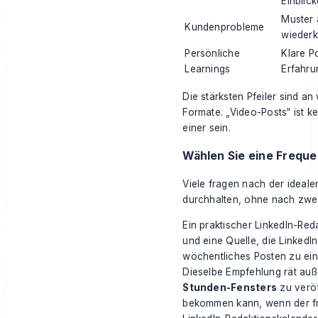
Einblick
Muster 
Kundenprobleme
wieder
Persönliche
Klare P
Learnings
Erfahru
Die stärksten Pfeiler sind a
Formate. „Video-Posts“ ist k
einer sein.
Wählen Sie eine Freque
Viele fragen nach der ideale
durchhalten, ohne nach zw
Ein praktischer LinkedIn-Red
und eine Quelle, die LinkedIn
wöchentliches Posten zu e
Dieselbe Empfehlung rät au
Stunden-Fensters
zu veröf
bekommen kann, wenn der fr