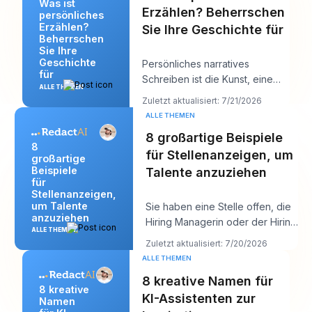
Was ist
Erzählen? Beherrschen
persönliches
Erzählen?
Sie Ihre Geschichte für
Beherrschen
Sie Ihre
Geschichte
Persönliches narratives
für
Schreiben ist die Kunst, eine
ALLE THEMEN
wahre Geschichte aus dem
Zuletzt aktualisiert: 7/21/2026
eigenen Leben zu erzä
ALLE THEMEN
8 großartige Beispiele
8
für Stellenanzeigen, um
großartige
Beispiele
Talente anzuziehen
für
Stellenanzeigen,
um Talente
Sie haben eine Stelle offen, die
anzuziehen
Hiring Managerin oder der Hiring
ALLE THEMEN
Manager will „starke Kandidaten
Zuletzt aktualisiert: 7/20/2026
bi
ALLE THEMEN
8 kreative Namen für
8 kreative
KI-Assistenten zur
Namen