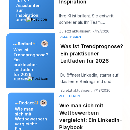
für KI-
Inspiration
Assistenten
zur
Inspiration
Ihre KI ist brillant. Sie entwirft
ALLE THEMEN
schneller als Ihr Team,
antwortet klar und klingt
Zuletzt aktualisiert: 7/19/2026
vielleicht soga
ALLE THEMEN
Was ist Trendprognose?
Was ist
Ein praktischer
Trendprognose?
Ein
Leitfaden für 2026
praktischer
Leitfaden
für 2026
Du öffnest LinkedIn, starrst auf
ALLE THEMEN
das leere Beitragsfeld und
denkst: „Was ist meiner
Zuletzt aktualisiert: 7/18/2026
Zielgruppe gerad
ALLE THEMEN
Wie man sich mit
Wie man
Wettbewerbern
sich mit
Wettbewerbern
vergleicht: Ein LinkedIn-
vergleicht:
Playbook
Ein