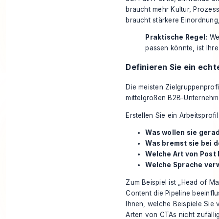
braucht mehr Kultur, Prozes
braucht stärkere Einordnung,
Praktische Regel:
Wen
passen könnte, ist Ihre
Definieren Sie ein ech
Die meisten Zielgruppenprofil
mittelgroßen B2B-Unternehme
Erstellen Sie ein Arbeitspro
Was wollen sie gera
Was bremst sie bei d
Welche Art von Post 
Welche Sprache verw
Zum Beispiel ist „Head of M
Content die Pipeline beeinfl
Ihnen, welche Beispiele Si
Arten von CTAs nicht zufälli