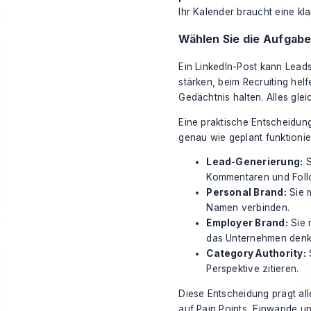
Ihr Kalender braucht eine klar
Wählen Sie die Aufgabe,
Ein LinkedIn-Post kann Lead
stärken, beim Recruiting hel
Gedächtnis halten. Alles gleic
Eine praktische Entscheidung
genau wie geplant funktioni
Lead-Generierung:
S
Kommentaren und Foll
Personal Brand:
Sie 
Namen verbinden.
Employer Brand:
Sie 
das Unternehmen denkt
Category Authority:
S
Perspektive zitieren.
Diese Entscheidung prägt all
auf Pain Points, Einwände un