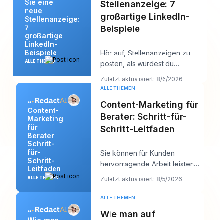
Sie eine
Stellenanzeige: 7
neue
großartige LinkedIn-
Stellenanzeige:
7
Beispiele
großartige
LinkedIn-
Beispiele
Hör auf, Stellenanzeigen zu
ALLE THEMEN
posten, als würdest du
Papierkram einreichen, und fang
Zuletzt aktualisiert: 8/6/2026
an, sie so zu sch
ALLE THEMEN
Content-Marketing für
Content-
Berater: Schritt-für-
Marketing
für
Schritt-Leitfaden
Berater:
Schritt-
für-
Sie können für Kunden
Schritt-
hervorragende Arbeit leisten
Leitfaden
und sich online trotzdem
ALLE THEMEN
Zuletzt aktualisiert: 8/5/2026
seltsam unsichtbar fühle
ALLE THEMEN
Wie man auf
Wie man