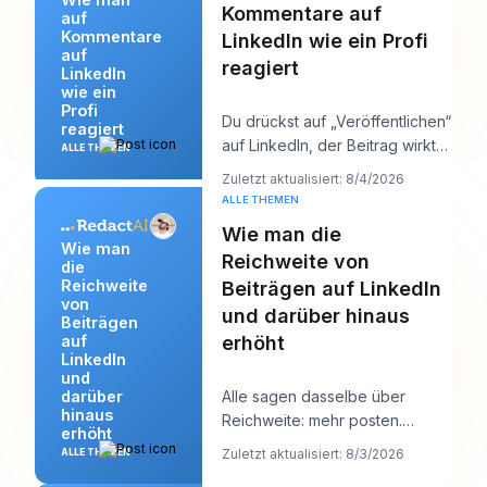
Kommentare auf
auf
Kommentare
LinkedIn wie ein Profi
auf
reagiert
LinkedIn
wie ein
Profi
Du drückst auf „Veröffentlichen“
reagiert
auf LinkedIn, der Beitrag wirkt
ALLE THEMEN
solide, und dann beginnt die
Zuletzt aktualisiert: 8/4/2026
eigent
ALLE THEMEN
Wie man die
Wie man
Reichweite von
die
Reichweite
Beiträgen auf LinkedIn
von
und darüber hinaus
Beiträgen
auf
erhöht
LinkedIn
und
darüber
Alle sagen dasselbe über
hinaus
Reichweite: mehr posten.
erhöht
Dieser Rat klingt produktiv,
Zuletzt aktualisiert: 8/3/2026
ALLE THEMEN
verdeckt aber meist d