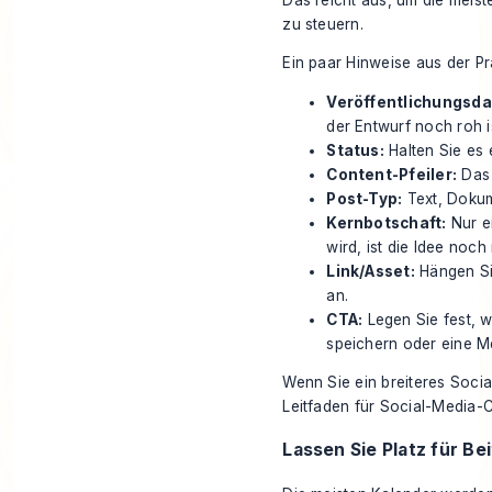
zu steuern.
Ein paar Hinweise aus der Pr
Veröffentlichungsd
der Entwurf noch roh i
Status:
Halten Sie es e
Content-Pfeiler:
Das 
Post-Typ:
Text, Dokum
Kernbotschaft:
Nur e
wird, ist die Idee noch
Link/Asset:
Hängen Si
an.
CTA:
Legen Sie fest, 
speichern oder eine Me
Wenn Sie ein breiteres Soci
Leitfaden für Social-Media-
Lassen Sie Platz für Be