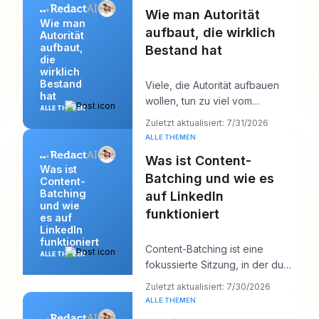
Wie man Autorität
Wie man
aufbaut, die wirklich
Autorität
aufbaut,
Bestand hat
die
wirklich
Bestand
Viele, die Autorität aufbauen
hat
wollen, tun zu viel vom
ALLE THEMEN
Falschen. Sie posten mehr,
Zuletzt aktualisiert: 7/31/2026
jagen mehr Reichwei
ALLE THEMEN
Was ist Content-
Was ist
Batching und wie es
Content-
Batching
auf LinkedIn
und wie
funktioniert
es auf
LinkedIn
funktioniert
Content-Batching ist eine
ALLE THEMEN
fokussierte Sitzung, in der du
mehrere LinkedIn-Posts auf
Zuletzt aktualisiert: 7/30/2026
einmal erstellst
ALLE THEMEN