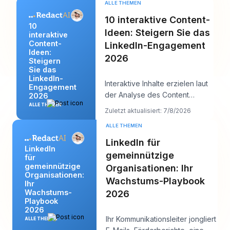
ALLE THEMEN
10 interaktive Content-
10
Ideen: Steigern Sie das
interaktive
Content-
LinkedIn-Engagement
Ideen:
2026
Steigern
Sie das
LinkedIn-
Interaktive Inhalte erzielen laut
Engagement
der Analyse des Content
2026
Marketing Institute zu
ALLE THEMEN
Zuletzt aktualisiert: 7/8/2026
interaktiven Format
ALLE THEMEN
LinkedIn für
LinkedIn
gemeinnützige
für
gemeinnützige
Organisationen: Ihr
Organisationen:
Wachstums-Playbook
Ihr
Wachstums-
2026
Playbook
2026
Ihr Kommunikationsleiter jongliert
ALLE THEMEN