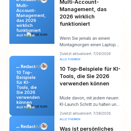
Multi-Account-
Multi-
Management, das
Account-
Management,
2026 wirklich
das 2026
funktioniert
wirklich
funktioniert
ALLE THEMEN
Wenn Sie jemals an einem
Montagmorgen einen Laptop
geöffnet und zwölf Logins,
Zuletzt aktualisiert: 7/29/2026
sechs Kundenkalender,
ALLE THEMEN
10 Top-Beispiele für KI-
10 Top-
Tools, die Sie 2026
Beispiele
für KI-
verwenden können
Tools, die
Sie 2026
verwenden
Müde davon, mit jedem neuen
können
KI-Launch Schritt zu halten und
ALLE THEMEN
trotzdem bis Mittag etwas
Zuletzt aktualisiert: 7/28/2026
Vernünftiges a
ALLE THEMEN
Was ist persönliches