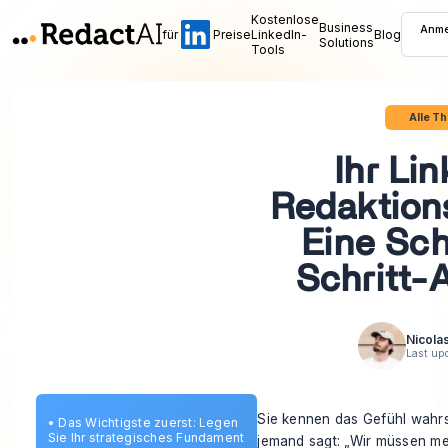
Kostenlose
Business
Anme
für
Preise
LinkedIn-
Blog
Solutions
Tools
Alle T
Ihr Li
Redaktion
Eine Sch
Schritt-
Nicola
Last up
Sie kennen das Gefühl wahrs
•
Das Wichtigste zuerst: Legen
Sie Ihr strategisches Fundament
jemand sagt: „Wir müssen meh