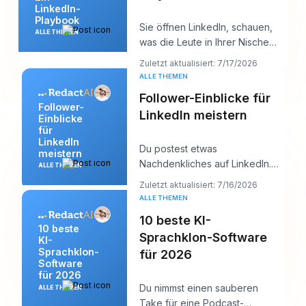
LinkedIn-
Playbook
Sie öffnen LinkedIn, schauen,
ALLE THEMEN
was die Leute in Ihrer Nische
posten, und innerhalb von zehn
Zuletzt aktualisiert: 7/17/2026
Minuten h
ALLE THEMEN
Follower-Einblicke für
Follower-
LinkedIn meistern
Einblicke
für
LinkedIn
Du postest etwas
meistern
Nachdenkliches auf LinkedIn.
ALLE THEMEN
Es bekommt ein paar Likes,
Zuletzt aktualisiert: 7/16/2026
vielleicht einen Kommentar
ALLE THEMEN
10 beste KI-
10 beste
Sprachklon-Software
KI-
Sprachklon-
für 2026
Software
für 2026
Du nimmst einen sauberen
ALLE THEMEN
Take für eine Podcast-