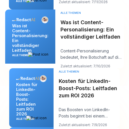
ALLE THEMEN
Zuletzt aktualisiert: 7/11/2026
Rundumschauen gesehen, die
alle irg
ALLE THEMEN
Was ist Content-
Was ist
Personalisierung: Ein
Content-
Personalisierung:
vollständiger Leitfaden
Ein
vollständiger
Leitfaden
Content-Personalisierung
ALLE THEMEN
bedeutet, Ihre Botschaft auf die
Person vor Ihnen
Zuletzt aktualisiert: 7/10/2026
zuzuschneiden, und sie fu
ALLE THEMEN
Kosten für LinkedIn-
Kosten für
Boost-Posts: Leitfaden
LinkedIn-
Boost-
zum ROI 2026
Posts:
Leitfaden
zum ROI
Das Boosten von LinkedIn-
2026
Posts beginnt bei einem
ALLE THEMEN
täglichen Minimum von 10 $ ,
Zuletzt aktualisiert: 7/9/2026
aber ein realistischer