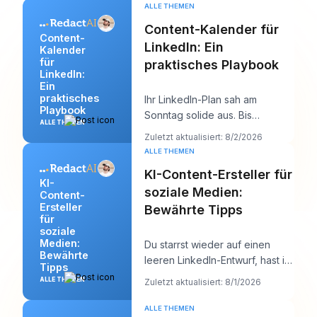
ALLE THEMEN
Content-Kalender für
Content-
LinkedIn: Ein
Kalender
für
praktisches Playbook
LinkedIn:
Ein
praktisches
Ihr LinkedIn-Plan sah am
Playbook
Sonntag solide aus. Bis
ALLE THEMEN
Donnerstag ist die
Zuletzt aktualisiert: 8/2/2026
Warteschlange leer, der Hook,
ALLE THEMEN
de
KI-Content-Ersteller für
KI-
soziale Medien:
Content-
Ersteller
Bewährte Tipps
für
soziale
Medien:
Du starrst wieder auf einen
Bewährte
leeren LinkedIn-Entwurf, hast in
Tipps
zehn Minuten einen
ALLE THEMEN
Zuletzt aktualisiert: 8/1/2026
Kundentermin und ein
ALLE THEMEN