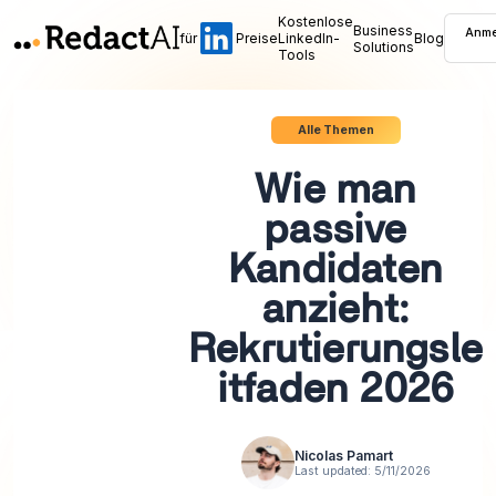
Kostenlose
Business
Anme
für
Preise
LinkedIn-
Blog
Solutions
Tools
Alle Themen
Wie man
passive
Kandidaten
anzieht:
Rekrutierungsle
itfaden 2026
Nicolas Pamart
Last updated:
5/11/2026