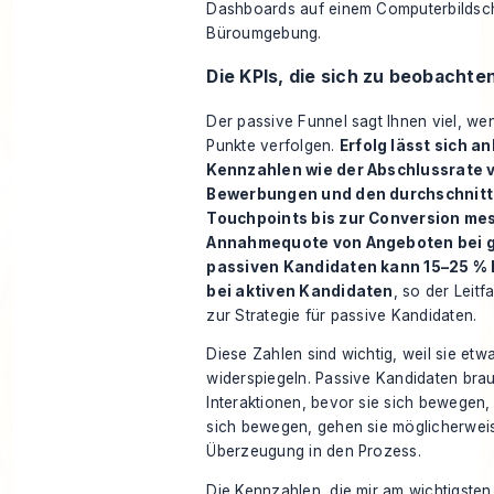
Die KPIs, die sich zu beobachte
Der passive Funnel sagt Ihnen viel, wen
Punkte verfolgen.
Erfolg lässt sich a
Kennzahlen wie der Abschlussrate 
Bewerbungen und den durchschnittl
Touchpoints bis zur Conversion mes
Annahmequote von Angeboten bei 
passiven Kandidaten kann 15–25 % 
bei aktiven Kandidaten
, so der
Leitf
zur Strategie für passive Kandidaten
.
Diese Zahlen sind wichtig, weil sie etw
widerspiegeln. Passive Kandidaten bra
Interaktionen, bevor sie sich bewegen,
sich bewegen, gehen sie möglicherwei
Überzeugung in den Prozess.
Die Kennzahlen, die mir am wichtigsten 