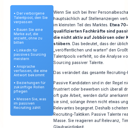
Wenn Sie sich bei Ihrer Personalbesch
•
Der verborgene
Talentpool, den Sie
hauptsächlich auf Stellenanzeigen verl
verpassen
im kleinsten Teil des Marktes.
Etwa 70–
•
Bauen Sie eine
qualifizierten Fachkräfte sind pass
Marke auf, die
die nicht aktiv auf Jobbörsen oder 
anzieht, ohne zu
bitten
stöbern
. Das bedeutet, dass der üblic
„veröffentlichen und warten“ den Großt
•
LinkedIn für
passives Sourcing
Talentpools verfehlt, so die
Analyse vo
meistern
Sourcing passiver Talente
.
•
Ansprache
verfassen, die eine
Das verändert das gesamte Recruiting
Antwort bekommt
Passive Kandidaten sind in der Regel ni
•
Beziehungen für
zukünftige Rollen
frustriert oder bewerben sich überall dr
pflegen
oft gute Arbeit, werden dafür anerkann
•
Messen Sie, was
sie sind, solange ihnen nicht etwas un
im passiven
Recruiting zählt
Relevantes begegnet. Deshalb scheiter
Recruiting-Taktiken. Passive Talente re
Masse. Sie reagieren auf Relevanz, Ti
Glaubwürdigkeit.