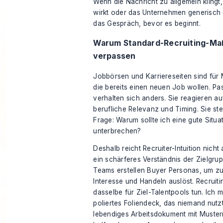
Wenn die Nachricht zu allgemein klingt, 
wirkt oder das Unternehmen generisch 
das Gespräch, bevor es beginnt.
Warum Standard-Recruiting-Ma
verpassen
Jobbörsen und Karriereseiten sind für
die bereits einen neuen Job wollen. Pa
verhalten sich anders. Sie reagieren auf
berufliche Relevanz und Timing. Sie ste
Frage: Warum sollte ich eine gute Situat
unterbrechen?
Deshalb reicht Recruiter-Intuition nicht
ein schärferes Verständnis der Zielgru
Teams
erstellen Buyer Personas
, um z
Interesse und Handeln auslöst. Recruit
dasselbe für Ziel-Talentpools tun. Ich 
poliertes Foliendeck, das niemand nutzt
lebendiges Arbeitsdokument mit Muste