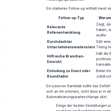
Ein stärkeres Follow-up enthält meist e
Follow-up-Typ
Warum 
Zeigt, d
Relevante
haben, w
Rollenentwicklung
wollte
Durchdachter
Gibt ein
Unternehmensmeilenstein
Timing n
Hält die
Hilfreiche Branchen-
professio
Einsicht
transakti
Einladung zu Event oder
Bietet In
Roundtable
Jobdruc
Ein passiver Kandidat sollte das Gefühl
sich an ihn erinnern, nicht dass er in ei
Automatisierungswarteschlange sitzt.
Einige der besten Einstellungen p