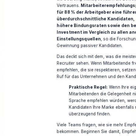
Vertrauens.
Mitarbeiterempfehlungs
für 88 % der Arbeitgeber eine führe
überdurchschnittliche Kandidaten, u
höhere Bindungsraten sowie den be
Investment im Vergleich zu allen a
Einstellungsquellen
, so die
Forschun
Gewinnung passiver Kandidaten
.
Das deckt sich mit dem, was die meist
Recruiter sehen. Wenn Mitarbeitende fr
empfehlen, die sie respektieren, setzen
Ruf für das Unternehmen und den Kandi
Praktische Regel:
Wenn Ihre ei
Mitarbeitenden die Gelegenheit ni
Sprache empfehlen würden, wer
Kandidaten Ihre Marke ebenfalls 
überzeugend finden.
Viele Teams fragen, wie sie mehr Empf
bekommen. Beginnen Sie damit, Empfeh