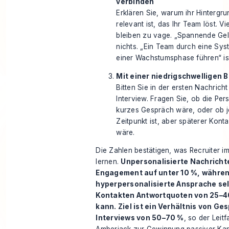
verbinden
Erklären Sie, warum ihr Hintergru
relevant ist, das Ihr Team löst. Vi
bleiben zu vage. „Spannende Gel
nichts. „Ein Team durch eine Sy
einer Wachstumsphase führen“ ist
Mit einer niedrigschwelligen 
Bitten Sie in der ersten Nachricht
Interview. Fragen Sie, ob die Per
kurzes Gespräch wäre, oder ob je
Zeitpunkt ist, aber späterer Kont
wäre.
Die Zahlen bestätigen, was Recruiter im
lernen.
Unpersonalisierte Nachricht
Engagement auf unter 10 %, währe
hyperpersonalisierte Ansprache sel
Kontakten Antwortquoten von 25–4
kann. Ziel ist ein Verhältnis von G
Interviews von 50–70 %
, so der
Leit