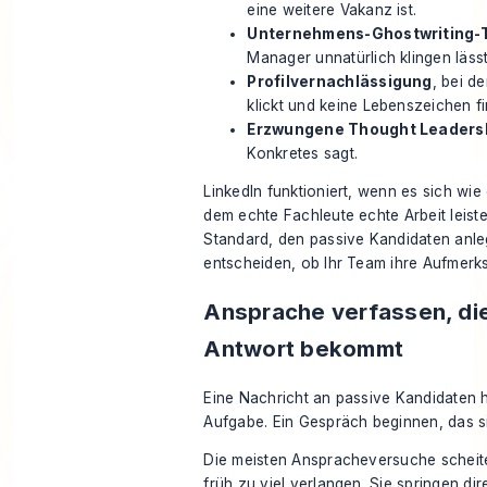
eine weitere Vakanz ist.
Unternehmens-Ghostwriting-
Manager unnatürlich klingen lässt
Profilvernachlässigung
, bei d
klickt und keine Lebenszeichen fi
Erzwungene Thought Leaders
Konkretes sagt.
LinkedIn funktioniert, wenn es sich wie 
dem echte Fachleute echte Arbeit leiste
Standard, den passive Kandidaten anle
entscheiden, ob Ihr Team ihre Aufmerks
Ansprache verfassen, di
Antwort bekommt
Eine Nachricht an passive Kandidaten h
Aufgabe. Ein Gespräch beginnen, das si
Die meisten Anspracheversuche scheite
früh zu viel verlangen. Sie springen dir