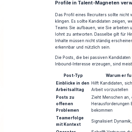
Profile in Talent-Magneten ver
Das Profil eines Recruiters sollte nicht
klingen. Es sollte Kandidaten zeigen, w
Teams Sie aufbauen, wie Sie arbeiten 
lohnt zu antworten. Dasselbe gilt für Hi
Inhalte müssen nicht ständig erscheine
erkennbar und nützlich sein.
Die Posts, die bei passiven Kandidaten 
Inbound-Interesse erzeugen, sind meist
Post-Typ
Warum er fu
Einblicke in den
Hilft Kandidaten, sic
Arbeitsalltag
Arbeit vorzustellen
Posts zu
Zieht Menschen an, 
offenen
Herausforderungen 
Problemen
bekommen
Teamerfolge
Signalisiert Dynami
mit Kontext
Operator-
Schafft Vertrauen du