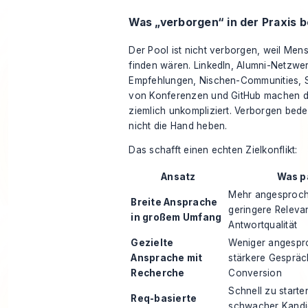
Was „verborgen“ in der Praxis 
Der Pool ist nicht verborgen, weil Me
finden wären. LinkedIn, Alumni-Netzwe
Empfehlungen, Nischen-Communities, S
von Konferenzen und GitHub machen d
ziemlich unkompliziert. Verborgen bede
nicht die Hand heben.
Das schafft einen echten Zielkonflikt:
Ansatz
Was p
Mehr angesproch
Breite Ansprache
geringere Relevan
in großem Umfang
Antwortqualität
Gezielte
Weniger angespr
Ansprache mit
stärkere Gespräc
Recherche
Conversion
Schnell zu starte
Req-basierte
schwacher Kandi