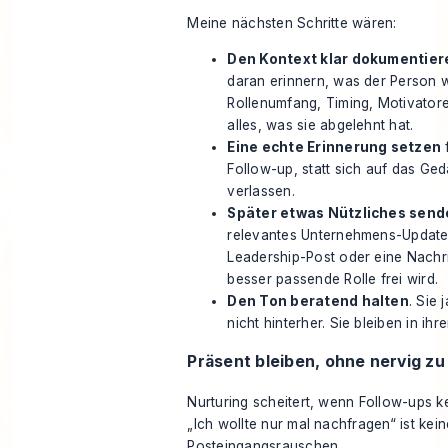
Meine nächsten Schritte wären:
Den Kontext klar dokumentier
daran erinnern, was der Person w
Rollenumfang, Timing, Motivator
alles, was sie abgelehnt hat.
Eine echte Erinnerung setzen
f
Follow-up, statt sich auf das Ged
verlassen.
Später etwas Nützliches send
relevantes Unternehmens-Update
Leadership-Post oder eine Nachr
besser passende Rolle frei wird.
Den Ton beratend halten
. Sie
nicht hinterher. Sie bleiben in ih
Präsent bleiben, ohne nervig z
Nurturing scheitert, wenn Follow-ups k
„Ich wollte nur mal nachfragen“ ist keine
Posteingangsrauschen.