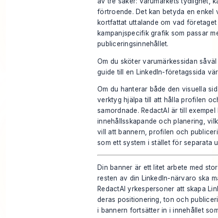
av tre saker: varumärkets tydlighet, 
förtroende. Det kan betyda en enkel 
kortfattat uttalande om vad företaget 
kampanjspecifik grafik som passar me
publiceringsinnehållet.
Om du sköter varumärkessidan såväl 
guide till en
LinkedIn-företagssida
vär
Om du hanterar både den visuella sid
verktyg hjälpa till att hålla profilen o
samordnade. RedactAI är till exempel 
innehållsskapande och planering, vil
vill att bannern, profilen och public
som ett system i stället för separata u
Din banner är ett litet arbete med stor
resten av din LinkedIn-närvaro ska m
RedactAI
yrkespersoner att skapa Lin
deras positionering, ton och publiceri
i bannern fortsätter in i innehållet s