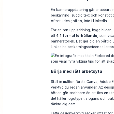
En banneruppdatering går snabbare när
beskärning, suddig text och konstigt
oftast i designfilen, inte i LinkedIn.
För en ren uppladdning, bygg bilden 
ett
4:1-formatförhållande
, som vis
bannerstorlek
. Det ger dig en pålitli
LinkedIns beskärningsbeteende lättare
Börja med rätt arbetsyta
Ställ in måtten först i Canva, Adobe E
verktyg du redan använder. Att design
början går snabbare än att fixa en ut
det håller logotyper, slogans och ba
tänkte dig dem.
Lätta designverktyg räcker oftast för