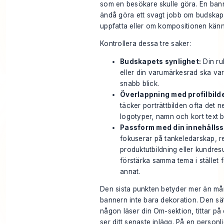
som en besökare skulle göra. En bann
ändå göra ett svagt jobb om budskape
uppfatta eller om kompositionen känns
Kontrollera dessa tre saker:
Budskapets synlighet:
Din rub
eller din varumärkesrad ska var
snabb blick.
Överlappning med profilbild
täcker porträttbilden ofta det 
logotyper, namn och kort text 
Passform med din innehållss
fokuserar på tankeledarskap, re
produktutbildning eller kundres
förstärka samma tema i stället f
annat.
Den sista punkten betyder mer än mån
bannern inte bara dekoration. Den sä
någon läser din Om-sektion, tittar på 
ser ditt senaste inlägg. På en personl