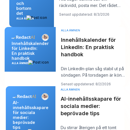
och
räckvidd, posta mer. Det rådet
bortom
låter produktivt, men det döljer
det
Senast uppdaterad: 8/3/2026
oftast kärnp
ALLA ÄMNEN
ALLA ÄMNEN
Innehållskalender för
Innehållskalender
LinkedIn: En praktisk
för LinkedIn:
En praktisk
handbok
handbok
ALLA ÄMNEN
Din LinkedIn-plan såg stabil ut på
söndagen. På torsdagen är kön
tom, kroken du gillade känns
Senast uppdaterad: 8/2/2026
platt,
ALLA ÄMNEN
AI-innehållsskapare för
AI-
sociala medier:
innehållsskapare
för sociala
beprövade tips
medier:
beprövade
tips
Du stirrar återigen på ett tomt