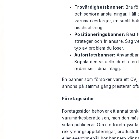
Trovärdighetsbanner:
Bra för
och seniora anställningar. Håll
varumärkesfärger, en subtil ba
nischsatsning.
Positioneringsbanner:
Bäst f
strateger och frilansare. Säg v
typ av problem du löser.
Autoritetsbanner:
Användbar 
Koppla den visuella identiteten 
redan ser i dina inlägg.
En banner som försöker vara ett CV,
annons på samma gång presterar oft
Företagssidor
Företagssidor behöver ett annat tank
varumärkesberättelsen, men den måst
sidan publicerar. Om din företagssida
rekryteringsuppdateringar, produktutb
eller eventinnehåll bör bannern känn