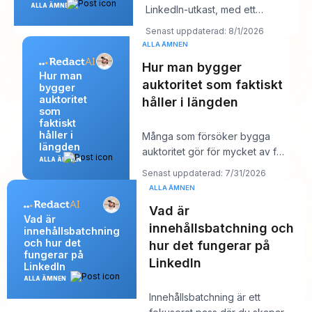
ALLA ÄMNEN
LinkedIn-utkast, med ett
kundsamtal om tio minuter och ett
Senast uppdaterad: 8/1/2026
inlägg so
ALLA ÄMNEN
Hur man bygger
Hur man
auktoritet som faktiskt
bygger
auktoritet
håller i längden
som
faktiskt
håller i
Många som försöker bygga
längden
auktoritet gör för mycket av fel
ALLA ÄMNEN
saker. De publicerar mer, jagar
Senast uppdaterad: 7/31/2026
större räc
ALLA ÄMNEN
Vad är
Vad är
innehållsbatchning och
innehållsbatchning
och hur det
hur det fungerar på
fungerar på
LinkedIn
LinkedIn
ALLA ÄMNEN
Innehållsbatchning är ett