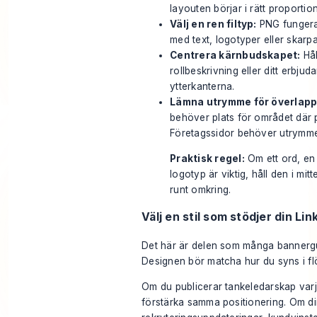
layouten börjar i rätt proportion
Välj en ren filtyp:
PNG fungerar
med text, logotyper eller skarp
Centrera kärnbudskapet:
Hål
rollbeskrivning eller ditt erbju
ytterkanterna.
Lämna utrymme för överlapp
behöver plats för området där pr
Företagssidor behöver utrymme 
Praktisk regel:
Om ett ord, en 
logotyp är viktig, håll den i mi
runt omkring.
Välj en stil som stödjer din Li
Det här är delen som många bannerg
Designen bör matcha hur du syns i fl
Om du publicerar tankeledarskap var
förstärka samma positionering. Om di