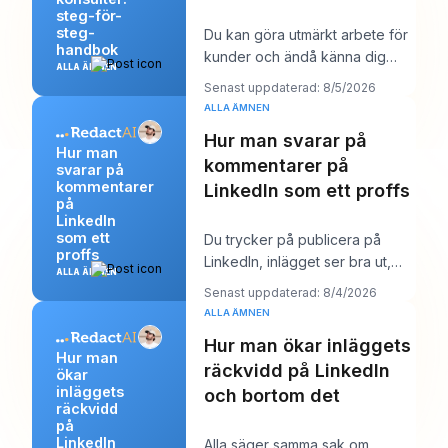
steg-för-
steg-
Du kan göra utmärkt arbete för
handbok
kunder och ändå känna dig
ALLA ÄMNEN
märkligt osynlig online. Arbetet
Senast uppdaterad: 8/5/2026
levereras,
ALLA ÄMNEN
Hur man svarar på
Hur man
kommentarer på
svarar på
kommentarer
LinkedIn som ett proffs
på
LinkedIn
som ett
Du trycker på publicera på
proffs
LinkedIn, inlägget ser bra ut,
ALLA ÄMNEN
och sedan börjar arbetet.
Senast uppdaterad: 8/4/2026
Några kommentare
ALLA ÄMNEN
Hur man ökar inläggets
Hur man
räckvidd på LinkedIn
ökar
inläggets
och bortom det
räckvidd
på
LinkedIn
Alla säger samma sak om