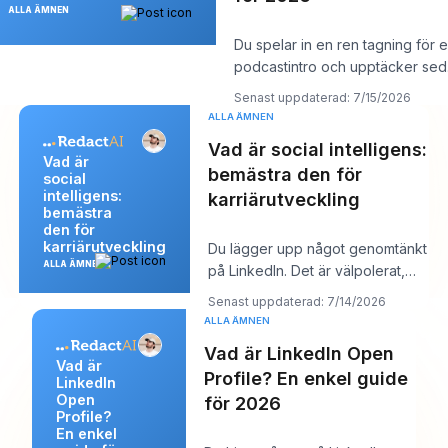
ALLA ÄMNEN
Du spelar in en ren tagning för 
podcastintro och upptäcker se
en ändring av ett produktnamn 
Senast uppdaterad: 7/15/2026
ALLA ÄMNEN
Vad är social intelligens:
Vad är
bemästra den för
social
intelligens:
karriärutveckling
bemästra
den för
karriärutveckling
Du lägger upp något genomtänkt
ALLA ÄMNEN
på LinkedIn. Det är välpolerat,
användbart och välskrivet. Några
Senast uppdaterad: 7/14/2026
timm
ALLA ÄMNEN
Vad är LinkedIn Open
Vad är
Profile? En enkel guide
LinkedIn
Open
för 2026
Profile?
En enkel