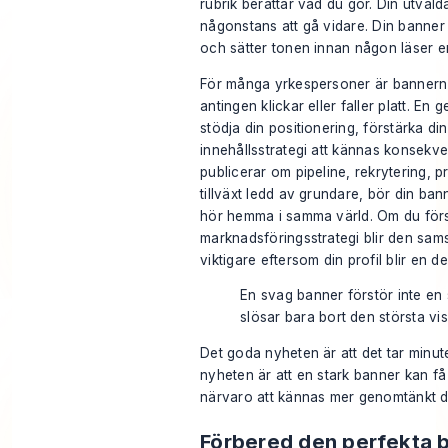
rubrik berättar vad du gör. Din utval
någonstans att gå vidare. Din banner
och sätter tonen innan någon läser e
För många yrkespersoner är bannern 
antingen klickar eller faller platt. E
stödja din positionering, förstärka di
innehållsstrategi att kännas konsekv
publicerar om pipeline, rekrytering, 
tillväxt ledd av grundare, bör din ba
hör hemma i samma värld. Om du fö
marknadsföringsstrategi
blir den sam
viktigare eftersom din profil blir en 
En svag banner förstör inte en s
slösar bara bort den största vis
Det goda nyheten är att det tar minute
nyheten är att en stark banner kan få
närvaro att kännas mer genomtänkt di
Förbered den perfekta 