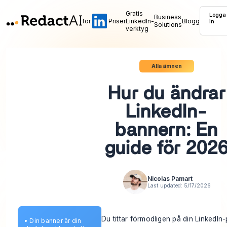
Gratis
Logga
Business
för
Priser
LinkedIn-
Blogg
in
Solutions
verktyg
Alla ämnen
Hur du ändrar
LinkedIn-
bannern: En
guide för 202
Nicolas Pamart
Last updated:
5/17/2026
Du tittar förmodligen på din LinkedIn-
•
Din banner är din