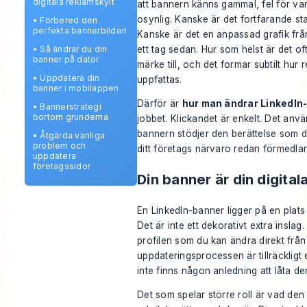
digitala reklamskylt
att bannern känns gammal, fel för var
osynlig. Kanske är det fortfarande s
•
Förbered den
perfekta bannerbilden
Kanske är det en anpassad grafik frå
ett tag sedan. Hur som helst är det oft
•
Så ändrar du din
banner på dator
märke till, och det formar subtilt hur r
•
Uppdatera din
uppfattas.
banner i mobilappen
Därför är
hur man ändrar LinkedIn
•
Bannerstrategi
bortom grunderna
jobbet. Klickandet är enkelt. Det använd
bannern stödjer den berättelse som di
•
Åtgärda vanliga
problem och
ditt företags närvaro redan förmedlar
uppdatera
företagssidor
Din banner är din digital
En LinkedIn-banner ligger på en plats 
Det är inte ett dekorativt extra inslag
profilen som du kan ändra direkt från
uppdateringsprocessen är tillräckligt 
inte finns någon anledning att låta de
Det som spelar större roll är vad den 