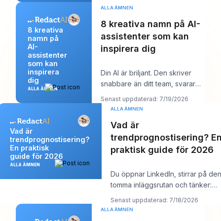
ALLA ÄMNEN
8 kreativa namn på AI-
8 kreativa
assistenter som kan
namn på
AI-
inspirera dig
assistenter
som kan
inspirera
Din AI är briljant. Den skriver
dig
snabbare än ditt team, svarar
ALLA ÄMNEN
tydligt och låter kanske till och
Senast uppdaterad: 7/19/2026
med
ALLA ÄMNEN
Vad är
Vad är
trendprognostisering? E
trendprognostisering?
En praktisk
praktisk guide för 2026
guide för 2026
ALLA ÄMNEN
Du öppnar LinkedIn, stirrar på de
tomma inläggsrutan och tänker:
“Vad bryr sig min målgrupp om jus
Senast uppdaterad: 7/18/2026
ALLA ÄMNEN