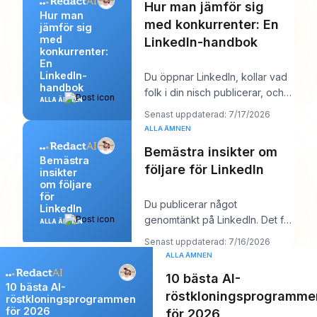
Hur man jämför sig
Hur man
med konkurrenter: En
jämför sig
med
LinkedIn-handbok
konkurrenter:
En
LinkedIn-
Du öppnar LinkedIn, kollar vad
handbok
folk i din nisch publicerar, och
ALLA ÄMNEN
inom tio minuter har du en rörig
Senast uppdaterad: 7/17/2026
men
ALLA ÄMNEN
Bemästra insikter om
Bemästra
följare för LinkedIn
insikter
om följare
för
Du publicerar något
LinkedIn
genomtänkt på LinkedIn. Det får
ALLA ÄMNEN
några gilla-markeringar, kanske
Senast uppdaterad: 7/16/2026
en kommentar frå
ALLA ÄMNEN
10 bästa AI-
10 bästa AI-
röstkloningsprogramme
röstkloningsprogrammen
för 2026
för 2026