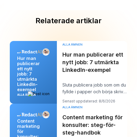
Relaterade artiklar
ALLA ÄMNEN
Hur man publicerar ett
Hur man
nytt jobb: 7 utmärkta
publicerar
ett nytt
LinkedIn-exempel
jobb: 7
utmärkta
LinkedIn-
Sluta publicera jobb som om du
exempel
fyllde i papper och börja skriva
ALLA ÄMNEN
dem som om du försökte vinna
Senast uppdaterad: 8/6/2026
över en
ALLA ÄMNEN
Content marketing för
Content
konsulter: steg-för-
marketing
för
steg-handbok
konsulter: