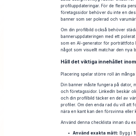
profiluppdateringar. För de flesta pe
företagssidor behöver du inte en des
banner som ser polerad och varumär
Om din profilbild också behöver stä
banneruppdateringen med ett polerat p
som en
AI-generator för porträttfoto
något som visuellt matchar den nya b
Håll det viktiga innehållet in
Placering spelar större roll än många 
Din banner måste fungera på dator, mo
och företagssidor. LinkedIn beskär o
och din profilbild täcker en del av vä
profiler. Om den enda rad du vill att f
nära en kant kan den försvinna eller 
Använd denna checklista innan du ex
Använd exakta mått:
Bygg i
1