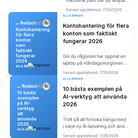
fokuserat pass där du skapar
flera LinkedIn-inlägg på en gång
Senast uppdaterad: 7/30/2026
och sedan sc
ALLA ÄMNEN
Kontohantering för flera
Kontohantering
konton som faktiskt
för flera
konton
fungerar 2026
som
faktiskt
fungerar
Om du någonsin har öppnat en
2026
laptop på måndagsmorgonen
ALLA ÄMNEN
och sett tolv inloggningar, sex
Senast uppdaterad: 7/29/2026
kundkalendrar
ALLA ÄMNEN
10 bästa exemplen på
10 bästa
AI-verktyg att använda
exemplen
på AI-
2026
verktyg
att
använda
Trött på att försöka hänga med
2026
i varje ny AI-lansering och ändå
ALLA ÄMNEN
behöva lägga upp något vettigt
Senast uppdaterad: 7/28/2026