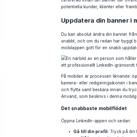
centrerad innan din banner blir offentl
potentiella kunder, klienter eller fram
Uppdatera din banner i 
Du kan absolut ändra din banner från
snabbt, och om du redan har byggt bi
mobilappen gott för en snabb uppdate
På mobilen är processen liknande: öpp
kamera- eller redigeringsikonen i ban
och flytta samt beskära innan du tryc
Använd, som beskrivs i denna
mobilg
Det snabbaste mobilflödet
Öppna LinkedIn-appen och sedan:
Gå till din profil:
Tryck på din b