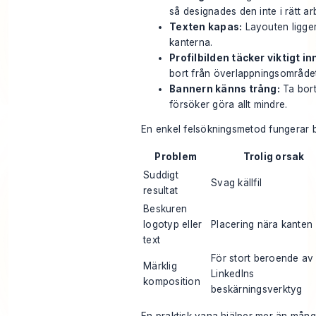
så designades den inte i rätt ar
Texten kapas:
Layouten ligger
kanterna.
Profilbilden täcker viktigt in
bort från överlappningsområdet 
Bannern känns trång:
Ta bort
försöker göra allt mindre.
En enkel felsökningsmetod fungerar b
Problem
Trolig orsak
Suddigt
Svag källfil
resultat
Beskuren
logotyp eller
Placering nära kanten
text
För stort beroende av
Märklig
LinkedIns
komposition
beskärningsverktyg