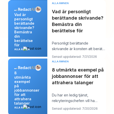
på Li
ALLA ÄMNEN
Vad är personligt
Vad är
berättande skrivande?
personligt
berättande
Bemästra din
skrivande?
berättelse för
Bemästra
din
berättelse
Personligt berättande
för
skrivande är konsten att berätta
ALLA ÄMNEN
en sann historia från ditt eget liv
Senast uppdaterad: 7/21/2026
för att a
ALLA ÄMNEN
8 utmärkta exempel på
8
jobbannonser för att
utmärkta
exempel
attrahera talanger
på
jobbannonser
för att
Du har en ledig tjänst,
attrahera
rekryteringschefen vill ha
talanger
“starka kandidater senast nästa
ALLA ÄMNEN
Senast uppdaterad: 7/20/2026
vecka”, och din a