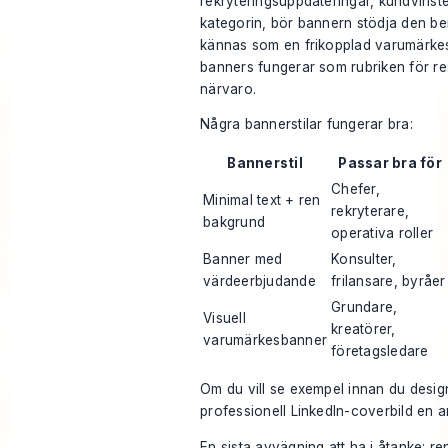
rekryteringsuppdateringar, kundvinste
kategorin, bör bannern stödja den berät
kännas som en frikopplad varumärkes
banners fungerar som rubriken för re
närvaro.
Några bannerstilar fungerar bra:
Bannerstil
Passar bra för
Chefer,
Minimal text + ren
rekryterare,
bakgrund
operativa roller
Banner med
Konsulter,
värdeerbjudande
frilansare, byråer
Grundare,
Visuell
kreatörer,
varumärkesbanner
företagsledare
Om du vill se exempel innan du desi
professionell LinkedIn-coverbild
en a
En sista avvägning att ha i åtanke: re