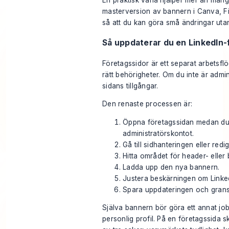
En praktisk vana hjälper mer än mång
masterversion av bannern i Canva, F
så att du kan göra små ändringar utan
Så uppdaterar du en LinkedIn
Företagssidor är ett separat arbetsf
rätt behörigheter. Om du inte är admin
sidans tillgångar.
Den renaste processen är:
Öppna företagssidan medan du
administratörskontot.
Gå till sidhanteringen eller redi
Hitta området för header- eller
Ladda upp den nya bannern.
Justera beskärningen om LinkedIn
Spara uppdateringen och gransk
Själva bannern bör göra ett annat jo
personlig profil. På en företagssida s