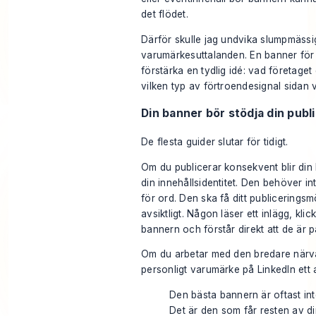
det flödet.
Därför skulle jag undvika slumpmässig
varumärkesuttalanden. En banner för
förstärka en tydlig idé: vad företaget 
vilken typ av förtroendesignal sidan v
Din banner bör stödja din publ
De flesta guider slutar för tidigt.
Om du publicerar konsekvent blir di
din innehållsidentitet. Den behöver i
för ord. Den ska få ditt publicerings
avsiktligt. Någon läser ett inlägg, klick
bannern och förstår direkt att de är på
Om du arbetar med den bredare närva
personligt varumärke på LinkedIn
ett 
Den bästa bannern är oftast in
Det är den som får resten av di