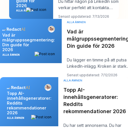
guide för
Du hittar någon på LinkedIn som
2026
verkar perfekt att kontakta.
ALLA ÄMNEN
Kanske är det en rekryterare
Senast uppdaterad: 7/13/2026
på ett för
ALLA ÄMNEN
Vad är
Vad är
målgruppssegmentering
målgruppssegmentering:
Din guide för
Din guide för 2026
2026
ALLA ÄMNEN
Du lägger en timme på att putsa 
LinkedIn-inlägg. Kroken är stark.
Insikten är solid. Du trycker
Senast uppdaterad: 7/12/2026
ALLA ÄMNEN
Topp AI-
Topp AI-
innehållsgeneratorer:
innehållsgeneratorer:
Reddits
Reddits
rekommendationer
rekommendationer 2026
2026
ALLA ÄMNEN
Du har sett annonserna. Du har