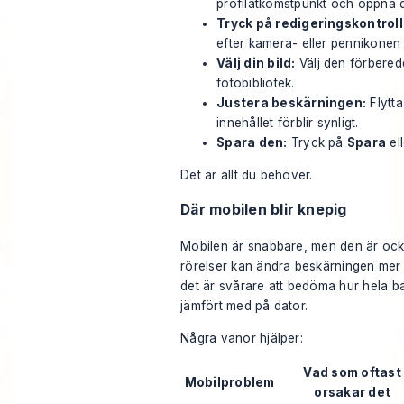
profilåtkomstpunkt och öppna di
Tryck på redigeringskontrol
efter kamera- eller pennikonen
Välj din bild:
Välj den förbered
fotobibliotek.
Justera beskärningen:
Flytta
innehållet förblir synligt.
Spara den:
Tryck på
Spara
el
Det är allt du behöver.
Där mobilen blir knepig
Mobilen är snabbare, men den är ock
rörelser kan ändra beskärningen mer 
det är svårare att bedöma hur hela 
jämfört med på dator.
Några vanor hjälper:
Vad som oftast
Mobilproblem
orsakar det