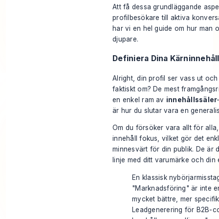
Att få dessa grundläggande aspe
profilbesökare till aktiva konve
har vi en hel guide om
hur man op
djupare.
Definiera Dina Kärninnehål
Alright, din profil ser vass ut o
faktiskt
om
? De mest framgångsri
en enkel ram av
innehållssäler
är hur du slutar vara en generalist
Om du försöker vara allt för alla, 
innehåll fokus, vilket gör det en
minnesvärt för din publik. De är 
linje med ditt varumärke och din 
En klassisk nybörjarmisstag
"Marknadsföring" är inte en
mycket bättre, mer specifi
Leadgenerering för B2B-co