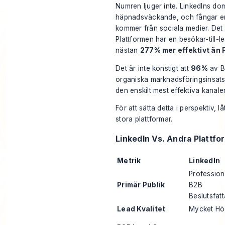
Numren ljuger inte. LinkedIns d
häpnadsväckande, och fångar en
kommer från sociala medier. Det 
Plattformen har en besökar-till-
nästan
277% mer effektivt än
Det är inte konstigt att
96%
av B
organiska marknadsföringsinsat
den enskilt mest effektiva kanalen
För att sätta detta i perspektiv, 
stora plattformar.
LinkedIn Vs. Andra Plattfo
Metrik
LinkedIn
Profession
Primär Publik
B2B
Beslutsfatt
Lead Kvalitet
Mycket Hö