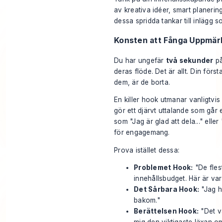
av kreativa idéer, smart planering
dessa spridda tankar till inlägg 
Konsten att Fånga Uppmä
Du har ungefär
två sekunder
på
deras flöde. Det är allt. Din förs
dem, är de borta.
En killer hook utmanar vanligtvis 
gör ett djärvt uttalande som går
som "Jag är glad att dela..." eller
för engagemang.
Prova istället dessa:
Problemet Hook:
"De fles
innehållsbudget. Här är var
Det Sårbara Hook:
"Jag h
bakom."
Berättelsen Hook:
"Det vä