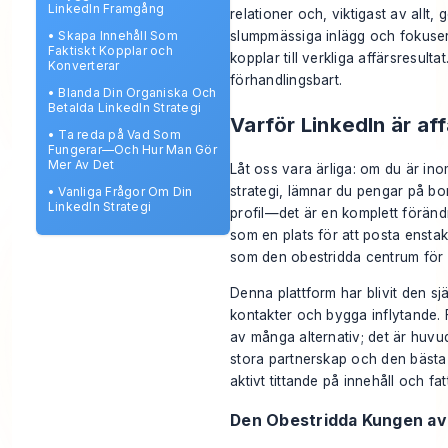
LinkedIn Framgång
relationer och, viktigast av allt,
slumpmässiga inlägg och fokuser
•
Skapa Innehåll Som
Faktiskt Kopplar och
kopplar till verkliga affärsresult
Konverterar
förhandlingsbart.
•
Blanda Din Organiska Och
Betalda LinkedIn Strategi
Varför LinkedIn är af
•
Ta reda på Vad Som
Fungerar—Och Hur Man Gör
Mer Av Det
Låt oss vara ärliga: om du är in
strategi, lämnar du pengar på bo
•
Vanliga Frågor Om Din
LinkedIn Strategi
profil—det är en komplett föränd
som en plats för att posta ensta
som den obestridda centrum för d
Denna plattform har blivit den sj
kontakter och bygga inflytande. 
av många alternativ; det är huvudn
stora partnerskap och den bästa t
aktivt tittande på innehåll och fa
Den Obestridda Kungen av