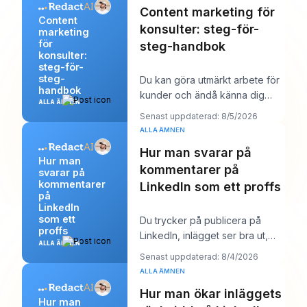
Content marketing för
Content
konsulter: steg-för-
marketing
för
steg-handbok
konsulter:
steg-för-
steg-
Du kan göra utmärkt arbete för
handbok
kunder och ändå känna dig
ALLA ÄMNEN
märkligt osynlig online. Arbetet
Senast uppdaterad: 8/5/2026
levereras,
ALLA ÄMNEN
Hur man svarar på
Hur man
kommentarer på
svarar på
kommentarer
LinkedIn som ett proffs
på
LinkedIn
som ett
Du trycker på publicera på
proffs
LinkedIn, inlägget ser bra ut,
ALLA ÄMNEN
och sedan börjar arbetet.
Senast uppdaterad: 8/4/2026
Några kommentare
ALLA ÄMNEN
Hur man ökar inläggets
Hur man