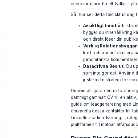
interaktion bör ha ett tydligt syfte
Så, hur ser detta faktiskt ut dag 
Avsiktligt Innehåll:
Iställ
bygger du innehåll kring k
och direkt löser din publik
Verklig Relationsbyggan
kort och börjar fokusera p
genomtänkta kommentarer
Datadrivna Beslut:
Du up
som inte gör det. Använd di
justera din strategi för ma
Genom att göra denna förändring 
dammigt gammalt CV till en aktiv
guide om
leadgenerering med Li
omvandla dessa kontakter till fak
LinkedIn-marknadsföringsstrategi
plattformen till mätbar affärssucc