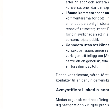
efter "Inlägg" och sortera 
konversationer där din expe
Lämna kommentarer som
kommentarerna för gott. Frå
en snabb personlig historia 
respektfullt motargument. 
för din synlighet än ett in
persons lojala publik.
Connecta utan att känna
kontaktförfrågan, anpassa 
verkligen ditt inlägg om [Ä
bättre än en generisk, tom 
en försäljningspitch.
Denna konsekventa, värde-först s
kontakter till en genuin gemensk
Avmystifiera LinkedIn-ann
Medan organisk marknadsföring 
dig hastighet och kirurgisk precis