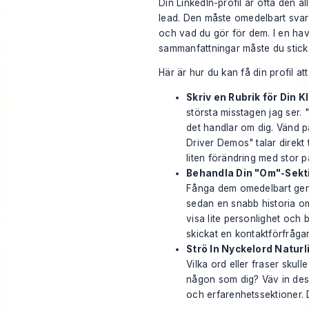
Din LinkedIn-profil är ofta den a
lead. Den måste omedelbart svara
och vad du gör för dem. I en hav
sammanfattningar måste du sticka
Här är hur du kan få din profil att 
Skriv en Rubrik för Din Kl
största misstagen jag ser.
det handlar om dig. Vänd p
Driver Demos" talar direkt t
liten förändring med stor 
Behandla Din "Om"-Sekti
Fånga dem omedelbart gen
sedan en snabb historia om
visa lite personlighet och 
skickat en kontaktförfråga
Strö In Nyckelord Naturli
Vilka ord eller fraser skulle
någon som dig? Väv in des
och erfarenhetssektioner. De