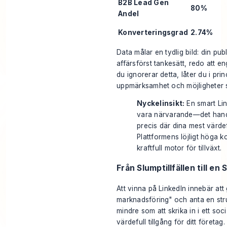
B2B Lead Gen
80%
Andel
Konverteringsgrad
2.74%
Data målar en tydlig bild: din pub
affärsförst tankesätt, redo att e
du ignorerar detta, låter du i pr
uppmärksamhet och möjligheter 
Nyckelinsikt:
En smart Lin
vara närvarande—det handla
precis där dina mest värdef
Plattformens löjligt höga k
kraftfull motor för tillväxt.
Från Slumptillfällen till en 
Att vinna på LinkedIn innebär att
marknadsföring" och anta en str
mindre som att skrika in i ett s
värdefull tillgång för ditt företag