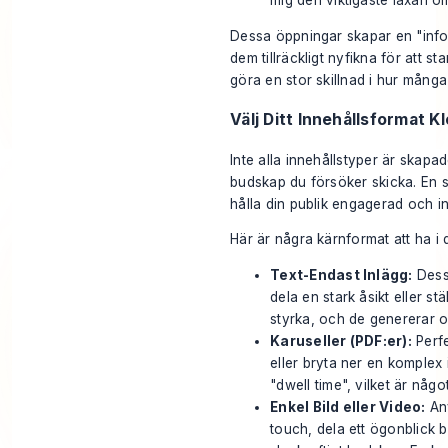
mig den viktigaste läxan o
Dessa öppningar skapar en "infor
dem tillräckligt nyfikna för att 
göra en stor skillnad i hur många
Välj Ditt Innehållsformat K
Inte alla innehållstyper är skapad
budskap du försöker skicka. En s
hålla din publik engagerad och i
Här är några kärnformat att ha i 
Text-Endast Inlägg:
Dessa
dela en stark åsikt eller st
styrka, och de genererar 
Karuseller (PDF:er):
Perfe
eller bryta ner en komplex i
"dwell time", vilket är någo
Enkel Bild eller Video:
Anv
touch, dela ett ögonblick b