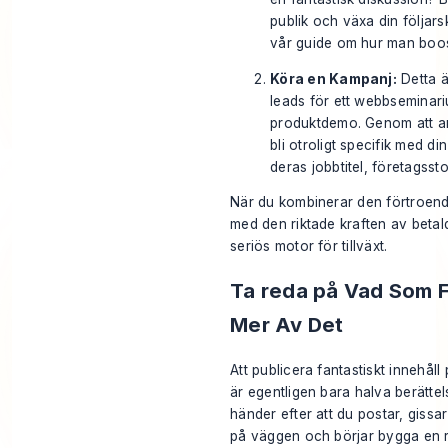
publik och växa din följarsk
vår guide om
hur man boos
Köra en Kampanj:
Detta ä
leads för ett webbseminariu
produktdemo. Genom att 
bli otroligt specifik med di
deras jobbtitel, företagss
När du kombinerar den förtroend
med den riktade kraften av betald
seriös motor för tillväxt.
Ta reda på Vad Som 
Mer Av Det
Att publicera fantastiskt innehåll
är egentligen bara halva berätt
händer
efter
att du postar, gissar
på väggen och börjar bygga en r