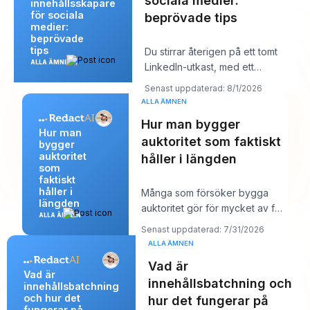
sociala medier:
innehållsskapare
för sociala
beprövade tips
medier:
beprövade
tips
Du stirrar återigen på ett tomt
ALLA ÄMNEN
LinkedIn-utkast, med ett
kundsamtal om tio minuter och ett
Senast uppdaterad: 8/1/2026
inlägg so
ALLA ÄMNEN
Hur man bygger
Hur man
auktoritet som faktiskt
bygger
auktoritet
håller i längden
som
faktiskt
håller i
Många som försöker bygga
längden
auktoritet gör för mycket av fel
ALLA ÄMNEN
saker. De publicerar mer, jagar
Senast uppdaterad: 7/31/2026
större räc
ALLA ÄMNEN
Vad är
Vad är
innehållsbatchning och
innehållsbatchning
och hur det
hur det fungerar på
fungerar på