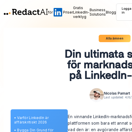
Gratis
Logga
Business
för
Priser
LinkedIn-
Blogg
in
Solutions
verktyg
Alla ämnen
Din ultimata s
för marknads
på LinkedIn
Nicolas Pamart
Last updated:
4/6
En vinnande LinkedIn-marknadsfö
•
Varför LinkedIn är
affärskritiskt 2026
plattformen som bara ett annat s
vad den är: en avgörande affärsti
•
Bygga Din Grund för