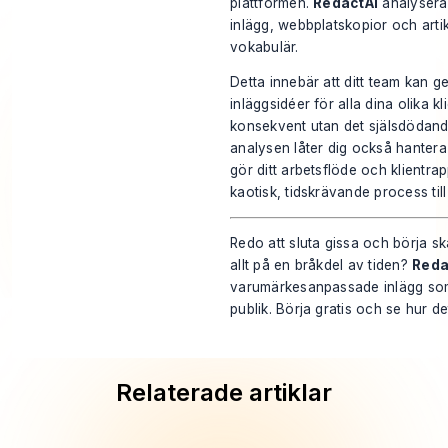
plattformen.
RedactAI
analyserar
inlägg, webbplatskopior och artik
vokabulär.
Detta innebär att ditt team kan
inläggsidéer för alla dina olika kli
konsekvent utan det själsdödan
analysen låter dig också hantera 
gör ditt arbetsflöde och klientrap
kaotisk, tidskrävande process till
Redo att sluta gissa och börja sk
allt på en bråkdel av tiden?
Reda
varumärkesanpassade inlägg som
publik.
Börja gratis och se hur d
Relaterade artiklar