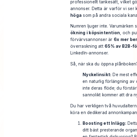
professionellt tankesätt, vilket 
annonser. Detta är varför vi ser
höga
som på andra sociala kana
Numren ljuger inte. Varumärken 
ökning i köpsintention
, och pu
förvärvsannonser är
6x mer be
överraskning att
65% av B2B-fö
LinkedIn-annonser
.
Så, när ska du öppna plånboken
Nyckelinsikt:
De mest effe
en naturlig förlängning av 
inte deras flöde; du först
sannolikt kommer att dra ny
Du har verkligen två huvudalternat
köra en dedikerad annonkampanj
Boosting ett Inlägg:
Detta
ditt bäst presterande organ
en fantastisk diskussion? B