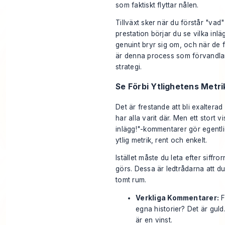
som faktiskt flyttar nålen.
Tillväxt sker när du förstår "vad"
prestation börjar du se vilka inlä
genuint bryr sig om, och när de fak
är denna process som förvandlar d
strategi.
Se Förbi Ytlighetens Metri
Det är frestande att bli exaltera
har alla varit där. Men ett stort
inlägg!"-kommentarer gör egentlig
ytlig metrik, rent och enkelt.
Istället måste du leta efter siffr
görs. Dessa är ledtrådarna att du 
tomt rum.
Verkliga Kommentarer:
F
egna historier? Det är gul
är en vinst.