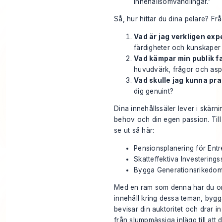
Innehållsomvandlingar."
Så, hur hittar du dina pelare? Frå
Vad är jag verkligen exp
färdigheter och kunskaper
Vad kämpar min publik f
huvudvärk, frågor och asp
Vad skulle jag kunna pr
dig genuint?
Dina innehållssäler lever i skärn
behov och din egen passion. Till
se ut så här:
Pensionsplanering för Ent
Skatteffektiva Investerings
Bygga Generationsrikedo
Med en ram som denna har du om
innehåll kring dessa teman, bygga
bevisar din auktoritet och drar in
från slumpmässiga inlägg till att 