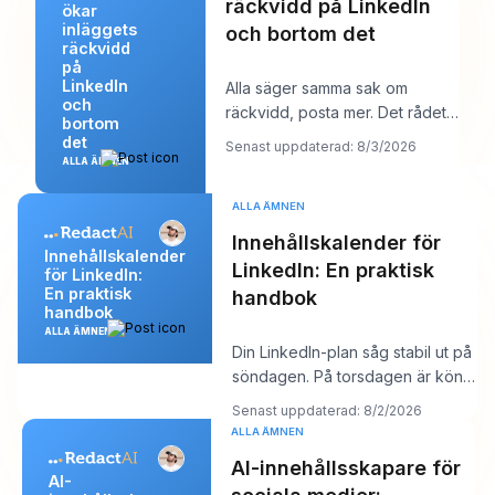
räckvidd på LinkedIn
ökar
inläggets
och bortom det
räckvidd
på
LinkedIn
Alla säger samma sak om
och
räckvidd, posta mer. Det rådet
bortom
låter produktivt, men det döljer
det
Senast uppdaterad: 8/3/2026
oftast kärnp
ALLA ÄMNEN
ALLA ÄMNEN
Innehållskalender för
Innehållskalender
LinkedIn: En praktisk
för LinkedIn:
En praktisk
handbok
handbok
ALLA ÄMNEN
Din LinkedIn-plan såg stabil ut på
söndagen. På torsdagen är kön
tom, kroken du gillade känns
Senast uppdaterad: 8/2/2026
platt,
ALLA ÄMNEN
AI-innehållsskapare för
AI-