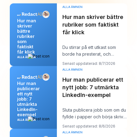
ALLA ÄMNEN
Hur man skriver bättre
Hur man
rubriker som faktiskt
skriver
bättre
får klick
rubriker
som
faktiskt
Du stirrar på ett utkast som
får klick
borde ha presterat, och
ALLA ÄMNEN
rubriken är förmodligen det
Senast uppdaterad: 8/7/2026
första du misstänke
ALLA ÄMNEN
Hur man publicerar ett
Hur man
nytt jobb: 7 utmärkta
publicerar
ett nytt
LinkedIn-exempel
jobb: 7
utmärkta
LinkedIn-
Sluta publicera jobb som om du
exempel
fyllde i papper och börja skriva
ALLA ÄMNEN
dem som om du försökte vinna
Senast uppdaterad: 8/6/2026
över en
ALLA ÄMNEN