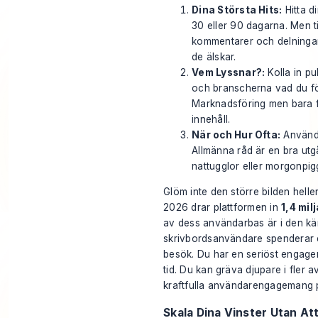
Dina Största Hits:
Hitta d
30 eller 90 dagarna. Men ti
kommentarer och delningar?
de älskar.
Vem Lyssnar?:
Kolla in pu
och branscherna vad du fö
Marknadsföring men bara får
innehåll.
När och Hur Ofta:
Använd d
Allmänna råd är en bra utg
nattugglor eller morgonpigg
Glöm inte den större bilden heller.
2026 drar plattformen in
1,4 mil
av dess användarbas är i den k
skrivbordsanvändare spenderar 
besök. Du har en seriöst engage
tid. Du kan gräva djupare i fler a
kraftfulla användarengagemang 
Skala Dina Vinster Utan At