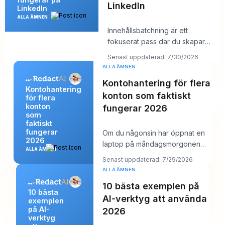
LinkedIn
LinkedIn
ALLA ÄMNEN
Innehållsbatchning är ett
fokuserat pass där du skapar
flera LinkedIn-inlägg på en gång
Senast uppdaterad: 7/30/2026
och sedan sc
ALLA ÄMNEN
Kontohantering för flera
Kontohantering
konton som faktiskt
för flera
konton
fungerar 2026
som
faktiskt
fungerar
Om du någonsin har öppnat en
2026
laptop på måndagsmorgonen
ALLA ÄMNEN
och sett tolv inloggningar, sex
Senast uppdaterad: 7/29/2026
kundkalendrar
ALLA ÄMNEN
10 bästa exemplen på
10 bästa
AI-verktyg att använda
exemplen
på AI-
2026
verktyg