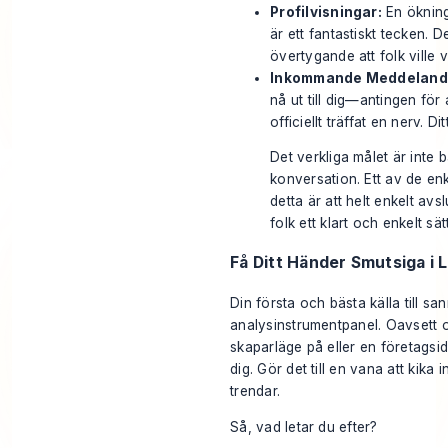
Profilvisningar:
En ökning 
är ett fantastiskt tecken. De
övertygande att folk ville
Inkommande Meddelande
nå ut till dig—antingen för
officiellt träffat en nerv. Di
Det verkliga målet är inte ba
konversation. Ett av de enk
detta är att helt enkelt avs
folk ett klart och enkelt sät
Få Ditt Händer Smutsiga i 
Din första och bästa källa till sa
analysinstrumentpanel. Oavsett 
skaparläge på eller en företagsi
dig. Gör det till en vana att kika
trendar.
Så, vad letar du efter?