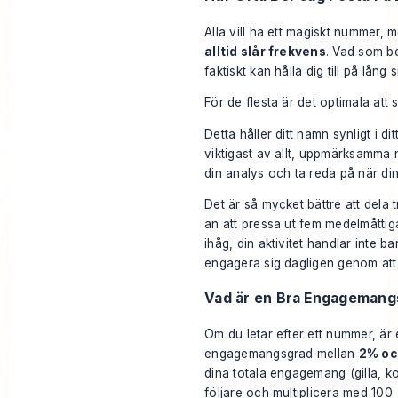
Alla vill ha ett magiskt nummer, m
alltid slår frekvens
. Vad som b
faktiskt kan hålla dig till på lång si
För de flesta är det optimala att 
Detta håller ditt namn synligt i d
viktigast av allt, uppmärksamma
din analys och ta reda på när din
Det är så mycket bättre att dela t
än att pressa ut fem medelmåttig
ihåg, din aktivitet handlar inte
engagera sig dagligen genom att
Vad är en Bra Engagemang
Om du letar efter ett nummer, är en
engagemangsgrad mellan
2% oc
dina totala engagemang (gilla, k
följare och multiplicera med 100.