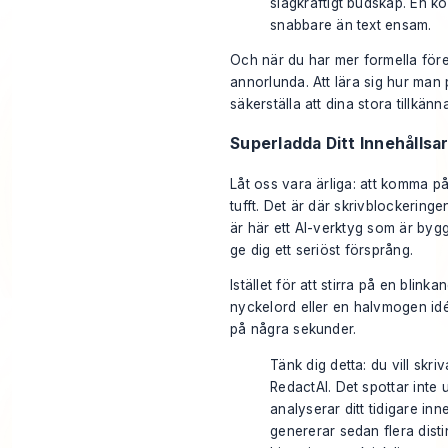
slagkraftigt budskap. En k
snabbare än text ensam.
Och när du har mer formella föret
annorlunda. Att lära sig
hur man 
säkerställa att dina stora tillkän
Superladda Ditt Innehållsa
Låt oss vara ärliga: att komma på
tufft. Det är där skrivblockering
är här ett AI-verktyg som är bygg
ge dig ett seriöst försprång.
Istället för att stirra på en blin
nyckelord eller en halvmogen id
på några sekunder.
Tänk dig detta: du vill skri
RedactAI. Det spottar inte ut
analyserar ditt tidigare inn
genererar sedan flera disti