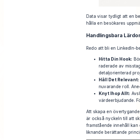
Data visar tydligt att en 
hålla en besökares uppmär
Handlingsbara Lärdo
Redo att bli en LinkedIn-b
Hitta Din Hook:
Bör
raderade av misstag
detaljorienterad pro
Håll Det Relevant:
nuvarande roll. Ane
Knyt Ihop Allt:
Avsl
värdeerbjudande. För
Att skapa en övertygande 
är också nyckeln till att 
framstående innehåll kan d
liknande berättande princi