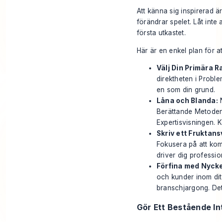
Att känna sig inspirerad ä
förändrar spelet. Låt inte
första utkastet.
Här är en enkel plan för 
Välj Din Primära R
direktheten i
Proble
en som din grund.
Låna och Blanda:
N
Berättande Metode
Expertisvisningen
. 
Skriv ett Fruktans
Fokusera på att ko
driver dig professio
Förfina med Nycke
och kunder inom ditt
branschjargong. Det
Gör Ett Bestående Int