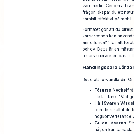
varumärke. Genom att rama
frågor, skapar du ett nat
särskilt effektivt på mobi
Formatet gör att du direk
karriärcoach kan använda
annorlunda?" för att föru
behov. Detta är en mästarkl
resurs snarare än bara ett
Handlingsbara Lärdo
Redo att förvandla din Om
Förutse Nyckelfrå
ställa. Tänk: "Vad g
Håll Svaren Värde
och de resultat du l
högkonverterande w
Guide Läsaren:
Str
någon kan ta nästa 