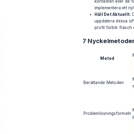
kontexten eller de 
implementera ett ny
Håll Det Aktuellt:
D
uppdatera dessa siffr
profil förblir fräsch
7 Nyckelmetoder
Metod
Berättande Metoden
Problemlösningsformeln