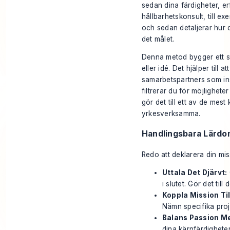
sedan dina färdigheter, erf
hållbarhetskonsult, till ex
och sedan detaljerar hur d
det målet.
Denna metod bygger ett sta
eller idé. Det hjälper till
samarbetspartners som ins
filtrerar du för möjlighete
gör det till ett av de mest 
yrkesverksamma.
Handlingsbara Lärdo
Redo att deklarera din mi
Uttala Det Djärvt:
i slutet. Gör det till 
Koppla Mission Til
Nämn specifika proj
Balans Passion Me
dina kärnfärdighete