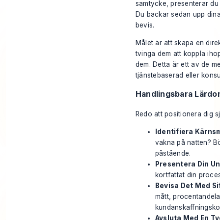
samtycke, presenterar du 
Du backar sedan upp dina 
bevis.
Målet är att skapa en direk
tvinga dem att koppla iho
dem. Detta är ett av de me
tjänstebaserad eller konsu
Handlingsbara Lärdo
Redo att positionera dig s
Identifiera Kärns
vakna på natten? Bör
påstående.
Presentera Din Un
kortfattat din proces
Bevisa Det Med Sif
mått, procentandela
kundanskaffningsko
Avsluta Med En Tyd