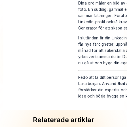
Dina ord målar en bild av d
foto. En suddig, gammal el
sammanfattningen. Förutom
LinkedIn-profil också krä
Generator
för att skapa et
I slutändan är din LinkedI
får nya färdigheter, uppnå
månad för att säkerställa 
yrkesverksamma du är. Du
nu gå ut och bygg din ege
Redo att ta ditt personlig
bara början. Använd
Reda
förstärker din expertis oc
idag
och börja bygga en kr
Relaterade artiklar