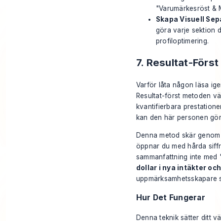
"Varumärkesröst & M
Skapa Visuell Sep
göra varje sektion 
profiloptimering
.
7. Resultat-Förs
Varför låta någon läsa ige
Resultat-först metoden v
kvantifierbara prestation
kan den här personen göra
Denna metod skär genom bul
öppnar du med hårda siffr
sammanfattning inte med "
dollar i nya intäkter o
uppmärksamhetsskapare so
Hur Det Fungerar
Denna teknik sätter ditt 