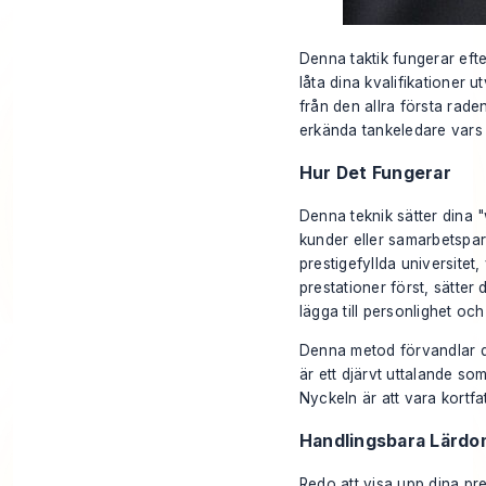
Denna taktik fungerar eft
låta dina kvalifikationer u
från den allra första rade
erkända tankeledare vars k
Hur Det Fungerar
Denna teknik sätter dina "
kunder eller samarbetspart
prestigefyllda universitet
prestationer först, sätter
lägga till personlighet oc
Denna metod förvandlar di
är ett djärvt uttalande s
Nyckeln är att vara kortfat
Handlingsbara Lärdo
Redo att visa upp dina pr