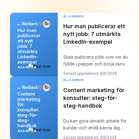
ALLA ÄMNEN
Hur man publicerar ett
Hur man
nytt jobb: 7 utmärkta
publicerar
ett nytt
LinkedIn-exempel
jobb: 7
utmärkta
LinkedIn-
Sluta publicera jobb som om du
exempel
fyllde i papper och börja skriva
ALLA ÄMNEN
dem som om du försökte vinna
Senast uppdaterad: 8/6/2026
över en
ALLA ÄMNEN
Content marketing för
Content
konsulter: steg-för-
marketing
för
steg-handbok
konsulter:
steg-för-
steg-
Du kan göra utmärkt arbete för
handbok
kunder och ändå känna dig
ALLA ÄMNEN
märkligt osynlig online. Arbetet
Senast uppdaterad: 8/5/2026