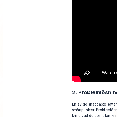
2. Problemlösni
En av de snabbaste sätten 
smärtpunkter. Problemlösni
kring vad du
gör
, utan kr