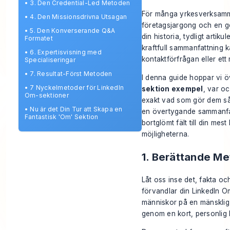
•
3. Den Credential-Led Metoden
För många yrkesverksamm
•
4. Den Missionsdrivna Utsagan
företagsjargong och en gen
•
5. Den Konverserande Q&A
din historia, tydligt artik
Formatet
kraftfull sammanfattning k
•
6. Expertisvisning med
kontaktförfrågan eller ett
Specialiseringar
•
7. Resultat-Först Metoden
I denna guide hoppar vi öv
•
7 Nyckelmetoder för LinkedIn
sektion exempel
, var o
Om-sektioner
exakt vad som gör dem så 
•
Nu är det Din Tur att Skapa en
en övertygande sammanfat
Fantastisk 'Om' Sektion
bortglömt fält till din me
möjligheterna.
1. Berättande M
Låt oss inse det, fakta oc
förvandlar din LinkedIn Om
människor på en mänsklig n
genom en kort, personlig h