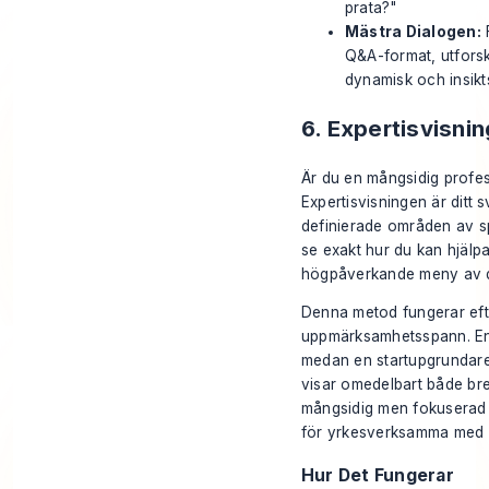
prata?"
Mästra Dialogen:
F
Q&A-format, utfors
dynamisk och insiktsf
6. Expertisvisni
Är du en mångsidig profes
Expertisvisningen är ditt 
definierade områden av spe
se exakt hur du kan hjälpa
högpåverkande meny av di
Denna metod fungerar eft
uppmärksamhetsspann. En a
medan en startupgrundare 
visar omedelbart både bre
mångsidig men fokuserad e
för yrkesverksamma med e
Hur Det Fungerar