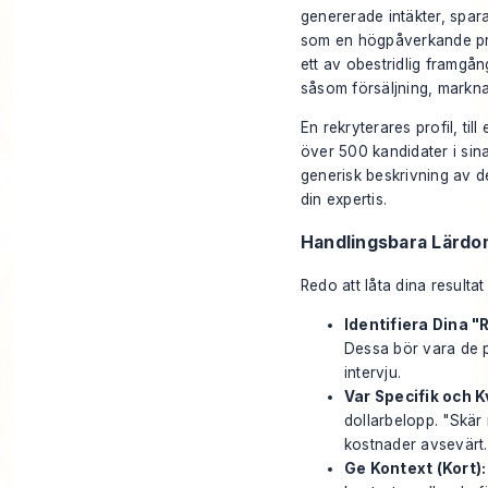
genererade intäkter, spara
som en högpåverkande prof
ett av obestridlig framgång
såsom försäljning, markna
En rekryterares profil, t
över 500 kandidater i sin
generisk beskrivning av der
din expertis.
Handlingsbara Lärdo
Redo att låta dina resulta
Identifiera Dina "R
Dessa bör vara de 
intervju.
Var Specifik och K
dollarbelopp. "Skär
kostnader avsevärt.
Ge Kontext (Kort):