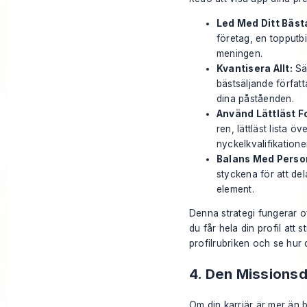
Led Med Ditt Bäst
företag, en topputbi
meningen.
Kvantisera Allt:
Säg
bästsäljande författ
dina påståenden.
Använd Lättläst F
ren, lättläst lista ö
nyckelkvalifikatione
Balans Med Person
styckena för att dela
element.
Denna strategi fungerar of
du får hela din profil att 
profilrubriken och se hur
4. Den Missions
Om din karriär är mer än 