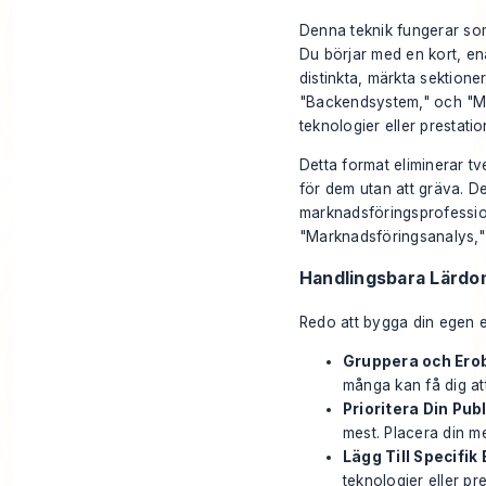
Denna teknik fungerar som
Du börjar med en kort, ena
distinkta, märkta sektione
"Backendsystem," och "Mo
teknologier eller prestati
Detta format eliminerar tv
för dem utan att gräva. Det 
marknadsföringsprofession
"Marknadsföringsanalys," v
Handlingsbara Lärdo
Redo att bygga din egen e
Gruppera och Ero
många kan få dig at
Prioritera Din Publ
mest. Placera din m
Lägg Till Specifik 
teknologier eller pr