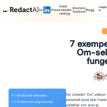
Gratis
Logga
Business
för
Priser
LinkedIn-
Blogg
in
Solutions
verktyg
7 exempe
Om-sek
fung
N
L
Din LinkedIn 'Om' sektion 
•
1. Berättande Metoden
potentiell kund eller framt
•
2. Problemlösningsformeln
jobbtitlar och ansvar.