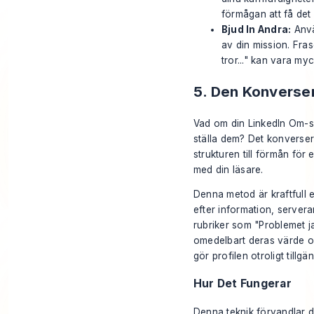
förmågan att få det 
Bjud In Andra:
Anvä
av din mission. Fra
tror..." kan vara myc
5. Den Konverse
Vad om din LinkedIn Om-s
ställa dem? Det konverser
strukturen till förmån fö
med din läsare.
Denna metod är kraftfull e
efter information, servera
rubriker som "Problemet ja
omedelbart deras värde och
gör profilen otroligt tillg
Hur Det Fungerar
Denna teknik förvandlar di