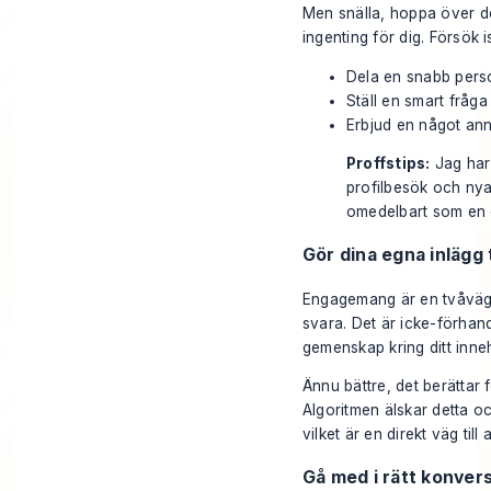
Men snälla, hoppa över de
ingenting för dig. Försök is
Dela en snabb perso
Ställ en smart fråga
Erbjud en något ann
Proffstips:
Jag har 
profilbesök och nya 
omedelbart som en ex
Gör dina egna inlägg 
Engagemang är en tvåvägsg
svara. Det är icke-förhandl
gemenskap kring ditt inneh
Ännu bättre, det berättar 
Algoritmen älskar detta och
vilket är en direkt väg till a
Gå med i rätt konver