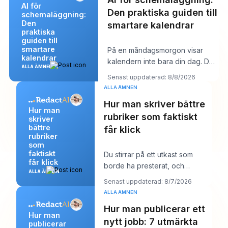
AI för
Den praktiska guiden till
schemaläggning:
Den
smartare kalendrar
praktiska
guiden till
smartare
På en måndagsmorgon visar
kalendrar
kalendern inte bara din dag. Den
ALLA ÄMNEN
börjar förhandla med den. Du har
Senast uppdaterad: 8/8/2026
en kund
ALLA ÄMNEN
Hur man skriver bättre
Hur man
rubriker som faktiskt
skriver
bättre
får klick
rubriker
som
faktiskt
Du stirrar på ett utkast som
får klick
borde ha presterat, och
ALLA ÄMNEN
rubriken är förmodligen det
Senast uppdaterad: 8/7/2026
första du misstänke
ALLA ÄMNEN
Hur man publicerar ett
Hur man
nytt jobb: 7 utmärkta
publicerar