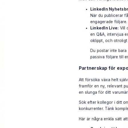
LinkedIn Nyhetsbr
När du publicerar får
engagerade följare.
LinkedIn Live:
Vill 
en Q&A, intervjua en
oklippt, och otroligt
Du postar inte bara
passiva följare till
Partnerskap för expo
Att försöka växa helt sjä
framför en ny, relevant p
en slunga för ditt varumär
Sök efter kollegor i ditt 
konkurrenter. Tänk kompl
Här är några enkla sätt at