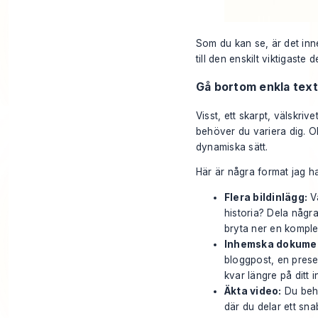
Som du kan se, är det inne
till den enskilt viktigaste 
Gå bortom enkla text
Visst, ett skarpt, välskriv
behöver du variera dig. Ol
dynamiska sätt.
Här är några format jag h
Flera bildinlägg:
Va
historia? Dela några
bryta ner en komplex
Inhemska dokument
bloggpost, en presen
kvar längre på ditt 
Äkta video:
Du behö
där du delar ett sn