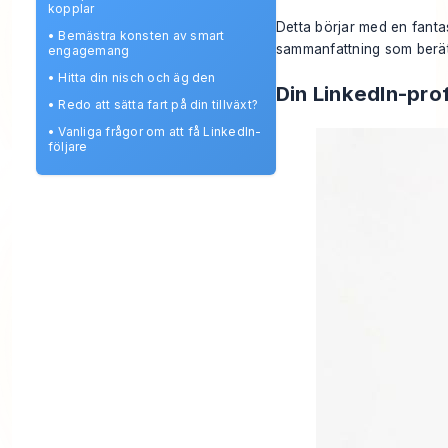
kopplar
Detta börjar med en fantas
•
Bemästra konsten av smart
sammanfattning som berätta
engagemang
•
Hitta din nisch och äg den
Din LinkedIn-profi
•
Redo att sätta fart på din tillväxt?
•
Vanliga frågor om att få LinkedIn-
följare