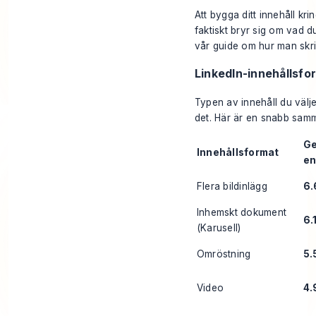
Att bygga ditt innehåll kr
faktiskt bryr sig om vad du
vår guide om
hur man skri
LinkedIn-innehållsf
Typen av innehåll du väl
det. Här är en snabb samma
Ge
Innehållsformat
e
Flera bildinlägg
6
Inhemskt dokument
6.
(Karusell)
Omröstning
5.
Video
4