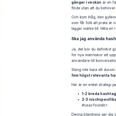
gånger i veckan
är en fan
flöde utan att du behöver k
Och kom ihåg, den gyllene 
som får folk att prata är
lägger märke till. Hitta en 
Ska jag använda hash
Ja, det bör du definitivt
för nya människor att upp
användare till konversatio
Släng inte bara ett dussin
fem högst relevanta h
Här är en enkel strategi 
1-2 breda hashtag
2-3 nischspecifik
#saasfounder
.
Denna blandning ger dig d