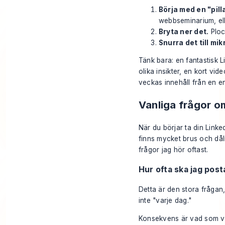
Börja med en "pilla
webbseminarium, ell
Bryta ner det.
Plock
Snurra det till mik
Tänk bara: en fantastisk Li
olika insikter, en kort vi
veckas innehåll från en en
Vanliga frågor om
När du börjar ta din Linke
finns mycket brus och dåli
frågor jag hör oftast.
Hur ofta ska jag post
Detta är den stora frågan, 
inte "varje dag."
Konsekvens är vad som verk