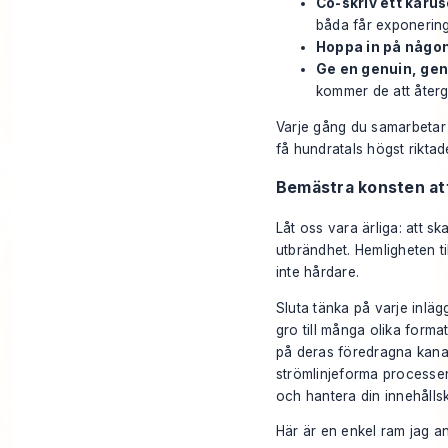
Co-skriv ett karus
båda får exponerin
Hoppa in på någon
Ge en genuin, gen
kommer de att återg
Varje gång du samarbetar f
få hundratals högst riktad
Bemästra konsten att
Låt oss vara ärliga: att sk
utbrändhet. Hemligheten ti
inte hårdare.
Sluta tänka på varje inläg
gro till många olika forma
på deras föredragna kanal,
strömlinjeforma processen 
och hantera din innehålls
Här är en enkel ram jag a