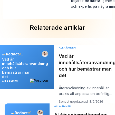
följare?
RedactAI
generer
och expertis på några min
Relaterade artiklar
ALLA ÄMNEN
Vad är
Vad är
innehållsåteranvändnin
innehållsåteranvändning
och hur
och hur bemästrar man
bemästrar man
det
det
ALLA ÄMNEN
Återanvändning av innehåll är
praxis att anpassa en befintlig
tillgång till flera plattformsanpass
Senast uppdaterad: 8/9/2026
ALLA ÄMNEN
AI för schemaläggning: