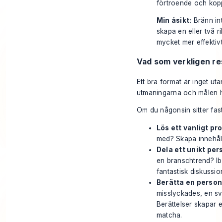
förtroende och kopp
Min åsikt:
Bränn int
skapa en eller två r
mycket mer effektivt
Vad som verkligen r
Ett bra format är inget ut
utmaningarna och målen h
Om du någonsin sitter fast
Lös ett vanligt pr
med? Skapa innehåll
Dela ett unikt per
en branschtrend? Ib
fantastisk diskussio
Berätta en personl
misslyckades, en svå
Berättelser skapar 
matcha.