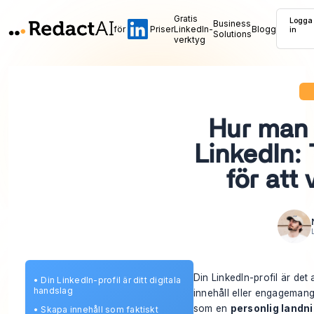
Gratis
Logga
Business
för
Priser
LinkedIn-
Blogg
in
Solutions
verktyg
Hur man f
LinkedIn: 
för att
Din LinkedIn-profil är det
•
Din LinkedIn-profil är ditt digitala
handslag
innehåll eller engagemang
som en
personlig landn
•
Skapa innehåll som faktiskt