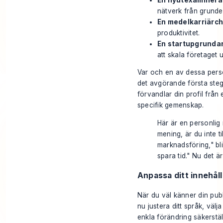
nätverk från grunde
En medelkarriärc
produktivitet.
En startupgrunda
att skala företaget u
Var och en av dessa perso
det avgörande första stege
förvandlar din profil från
specifik gemenskap.
Här är en personlig 
mening, är du inte ti
marknadsföring," bli
spara tid." Nu
det
är
Anpassa ditt innehåll
När du väl känner din publi
nu justera ditt språk, väl
enkla förändring säkerstäl