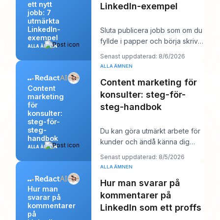
ett nytt
LinkedIn-exempel
jobb: 7
utmärkta
LinkedIn-
Sluta publicera jobb som om du
exempel
fyllde i papper och börja skriva
ALLA ÄMNEN
dem som om du försökte vinna
Senast uppdaterad: 8/6/2026
över en
ALLA ÄMNEN
Content marketing för
Content
konsulter: steg-för-
marketing
för
steg-handbok
konsulter:
steg-för-
steg-
Du kan göra utmärkt arbete för
handbok
kunder och ändå känna dig
ALLA ÄMNEN
märkligt osynlig online. Arbetet
Senast uppdaterad: 8/5/2026
levereras,
ALLA ÄMNEN
Hur man svarar på
Hur man
kommentarer på
svarar på
kommentarer
LinkedIn som ett proffs
på