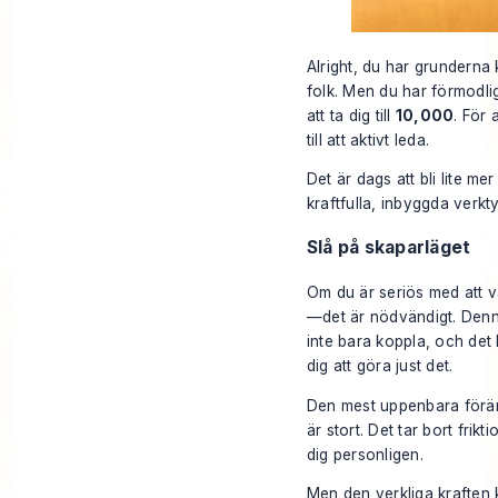
Alright, du har grunderna 
folk. Men du har förmodlig
att ta dig till
10,000
. För 
till att aktivt leda.
Det är dags att bli lite m
kraftfulla, inbyggda verkt
Slå på skaparläget
Om du är seriös med att väx
—det är nödvändigt. Denna 
inte bara koppla, och det 
dig att göra just det.
Den mest uppenbara föränd
är stort. Det tar bort frik
dig personligen.
Men den verkliga kraften 