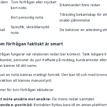
r dem
Tom förfrågan eller mycket
Erkännandet finns redan
kort notis
Tillräcklig bekantskap för at
Kort personlig notis
snabb påminnelse
Specifik, skräddarsydd
kall
De behöver en anledning att 
notis
om förfrågan faktiskt är smart
rågan fungerar när relationen redan bär kontext. Tänk tidigare k
kunder, personer du just träffade på middag, kurskamrater ell
an känner till ditt namn.
 kan en notis kännas märkligt formell. Den kan till och med brom
eraktion att kännas manusstyrd.
oner för tom förfrågan inkluderar:
gt möte ansikte mot ansikte:
De minns redan samtalet.
ende e-posttråd:
Kontakten flyttas bara till en annan plattform