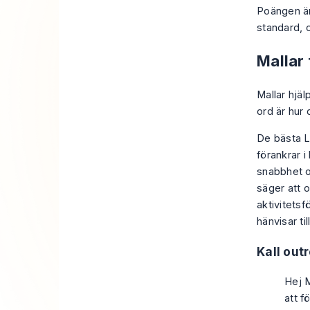
Poängen är
standard, 
Mallar 
Mallar hjä
ord är hur 
De bästa L
förankrar i
snabbhet o
säger att 
aktivitetsf
hänvisar t
Kall outr
Hej M
att f