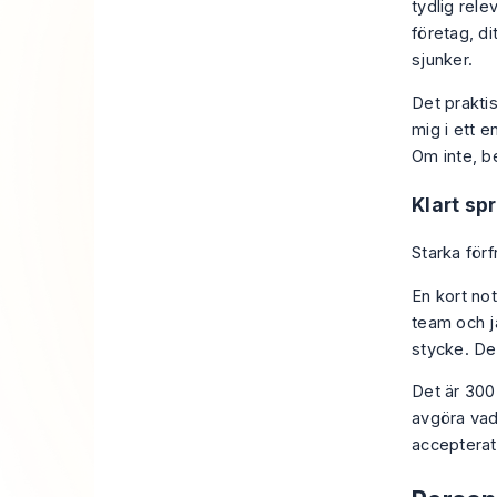
tydlig rele
företag, d
sjunker.
Det prakti
mig i ett en
Om inte, b
Klart sp
Starka förf
En kort no
team och j
stycke. Den
Det är 300
avgöra vad
accepterat