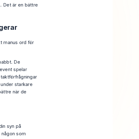
g
. Det är en bättre
ngerar
tt manus ord för
nabbt. De
 event spelar
taktförfrågningar
 under starkare
bättre när de
din syn på
ed någon som