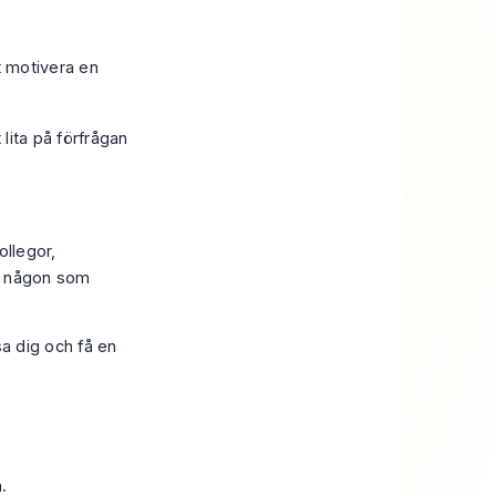
t motivera en
lita på förfrågan
ollegor,
er någon som
sa dig och få en
.