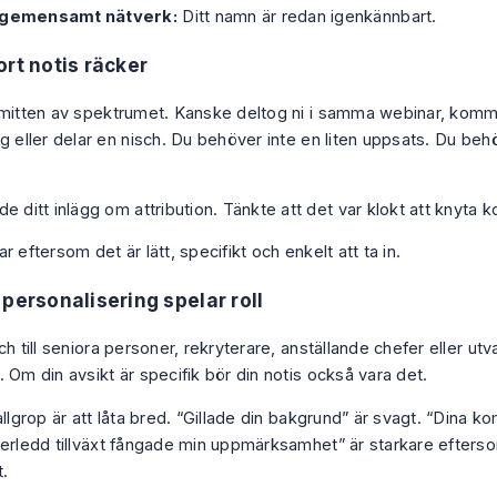
 gemensamt nätverk:
Ditt namn är redan igenkännbart.
ort notis räcker
 mitten av spektrumet. Kanske deltog ni i samma webinar, kom
g eller delar en nisch. Du behöver inte en liten uppsats. Du beh
ade ditt inlägg om attribution. Tänkte att det var klokt att knyta k
r eftersom det är lätt, specifikt och enkelt att ta in.
 personalisering spelar roll
ch till seniora personer, rekryterare, anställande chefer eller ut
 Om din avsikt är specifik bör din notis också vara det.
allgrop är att låta bred. “Gillade din bakgrund” är svagt. “Dina 
nerledd tillväxt fångade min uppmärksamhet” är starkare efterso
t.