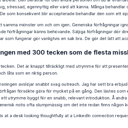
 arbete. Den berättar för den andra personen om du är eftertä
g, stressad, egennyttig eller värd att känna. Många behandlar
. De som konsekvent blir accepterade behandlar den som ett ö
tt samma mönster om och om igen. Generiska förfrågningar ign
de förfrågningar känns behövande. Säljiga förfrågningar dör dir
ar som fungerar gör vanligtvis en sak bra. De gör det lätt att ac
ngen med 300 tecken som de flesta mis
 tecken. Det är knappt tillräckligt med utrymme för att presente
och låta som en riktig person.
sningen avslöjar snabbt svag outreach. Jag har sett bra erbju
örfrågan försökte göra för mycket på en gång. Den lästes som ett
 i ett utrymme byggt för en snabb, relevant introduktion. Å andr
generisk notis ofta slumpmässig om det inte redan finns någon k