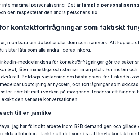
 inte maximal personalisering. Det är
lämplig personaliserin
och den respekterar den andra personens tid.
för kontaktförfrågningar som faktiskt fu
lper, men bara om du behandlar dem som ramverk. Att kopiera e
du slutar låta som alla andra i deras inkorg.
inkedIn-meddelandena för kontaktförfrågningar gör tre saker s
 kontext, låter mänskliga och stannar innan pitch. För möten och
ckså roll.
Botdogs vägledning om bästa praxis för LinkedIn-kon
omedelbar uppföljning är nyckeln, och förfrågningar som skickas
önster, särskilt mitt i veckan på morgonen, tenderar att fungera 
ill exakt den senaste konversationen.
each till en jämlike
aya, jag har följt ditt arbete inom B2B demand gen och gillade 
örenkla attribution. Tänkte att det vore bra att knyta kontakt m