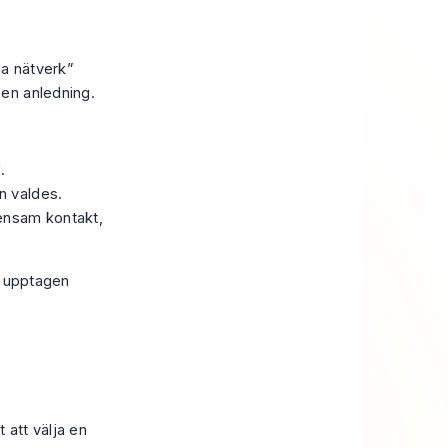
la nätverk”
en anledning.
.
n valdes.
mensam kontakt,
n upptagen
 att välja en