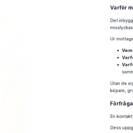
Varför 
Det inbyggd
misslyckas
Ur mottaga
Vem 
Varf
Varf
samma
Utan de si
köpare, gr
Förfråga
En kontaktf
Dess uppgif