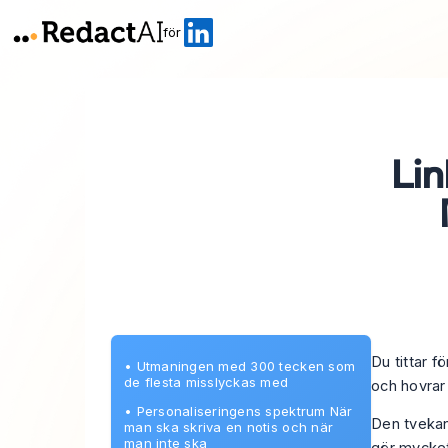
för
Lin
Du tittar f
•
Utmaningen med 300 tecken som
de flesta misslyckas med
och hovrar
•
Personaliseringens spektrum När
Den tvekan
man ska skriva en notis och när
man inte ska