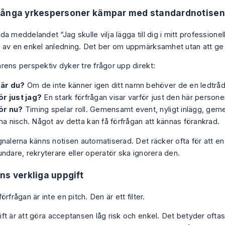
många yrkespersoner kämpar med standardnotisen
a meddelandet “Jag skulle vilja lägga till dig i mitt professionel
 av en enkel anledning. Det ber om uppmärksamhet utan att ge 
rens perspektiv dyker tre frågor upp direkt:
är du?
Om de inte känner igen ditt namn behöver de en ledtråd
ör just jag?
En stark förfrågan visar varför just den här persone
ör nu?
Timing spelar roll. Gemensamt event, nyligt inlägg, ge
 nisch. Något av detta kan få förfrågan att kännas förankrad.
gnalerna känns notisen automatiserad. Det räcker ofta för att e
undare, rekryterare eller operatör ska ignorera den.
ns verkliga uppgift
örfrågan är inte en pitch. Den är ett filter.
t är att göra acceptansen låg risk och enkel. Det betyder oftast