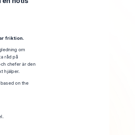
 en notis
r friktion.
gledning om
ta råd på
och chefer är den
t hjälper.
l.