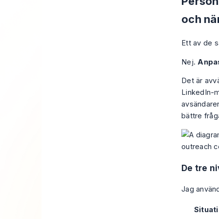
Person
och nä
Ett av de 
Nej.
Anpas
Det är avv
LinkedIn-m
avsändaren
bättre fråg
De tre n
Jag använ
Situat