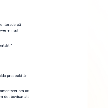
menterade på
över en rad
ontakt.”
valda prospekt är
kommentarer om att
m det bevisar att