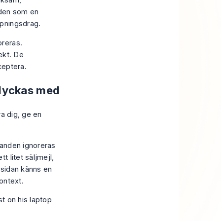
nksam,
 den som en
ppningsdrag.
oreras.
ekt. De
ceptera.
slyckas med
ra dig, ge en
danden ignoreras
 litet säljmejl,
a sidan känns en
ontext.