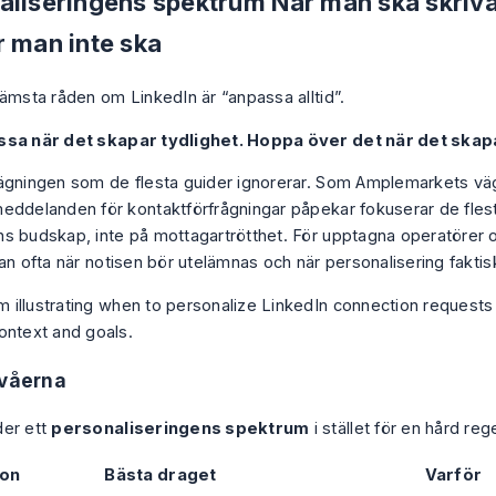
aliseringens spektrum När man ska skriva
r man inte ska
sämsta råden om LinkedIn är “anpassa alltid”.
sa när det skapar tydlighet. Hoppa över det när det skapa
ägningen som de flesta guider ignorerar. Som
Amplemarkets vä
eddelanden för kontaktförfrågningar
påpekar fokuserar de fles
s budskap, inte på mottagartrötthet. För upptagna operatörer 
an ofta när notisen bör utelämnas och när personalisering faktisk
ivåerna
der ett
personaliseringens spektrum
i stället för en hård rege
ion
Bästa draget
Varför