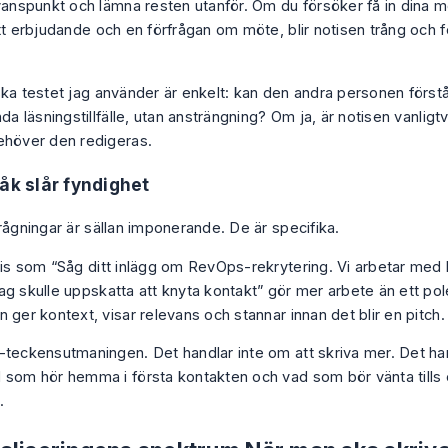
vanspunkt och lämna resten utanför. Om du försöker få in dina mer
itt erbjudande och en förfrågan om möte, blir notisen trång och 
ska testet jag använder är enkelt: kan den andra personen förstå
da läsningstillfälle, utan ansträngning? Om ja, är notisen vanligtvis 
ehöver den redigeras.
råk slår fyndighet
rågningar är sällan imponerande. De är specifika.
tis som “Såg ditt inlägg om RevOps-rekrytering. Vi arbetar med
ag skulle uppskatta att knyta kontakt” gör mer arbete än ett po
 ger kontext, visar relevans och stannar innan det blir en pitch.
-teckensutmaningen. Det handlar inte om att skriva mer. Det ha
 som hör hemma i första kontakten och vad som bör vänta tills e
.