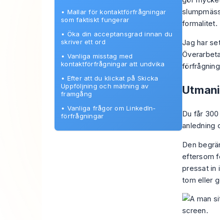
gör mycket
slumpmässi
•
Mallar för kontaktförfrågningar
som faktiskt fungerar
formalitet
•
Öka din acceptansgrad innan du
skriver ett ord
Jag har se
Överarbeta
•
Vanliga misstag med
kontaktförfrågningar att undvika
förfrågning
•
Efter att du klickat på Skicka
Uppföljning och mätning av
Utmani
framgång
•
Vanliga frågor om LinkedIn-
Du får 300
förfrågningar
anledning 
Den begrän
eftersom f
pressat in
tom eller 