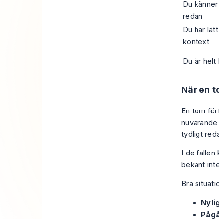
Du känne
redan
Du har lätt
kontext
Du är helt 
När en t
En tom förf
nuvarande 
tydligt red
I de fallen
bekant int
Bra situati
Nyli
Pågå