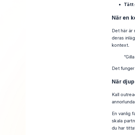
Tätt
När en k
Det här är
deras inläg
kontext.
“Gill
Det fungera
När djup
Kall outrea
annorlunda.
En vanlig f
skala part
du har titta