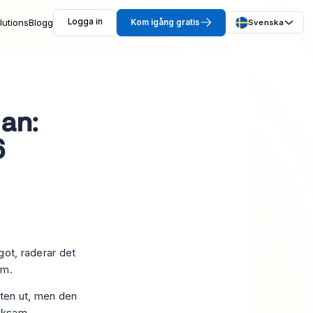
lutions
Blogg
Logga in
Kom igång gratis
Svenska
gan:
6
ågot, raderar det
om.
iten ut, men den