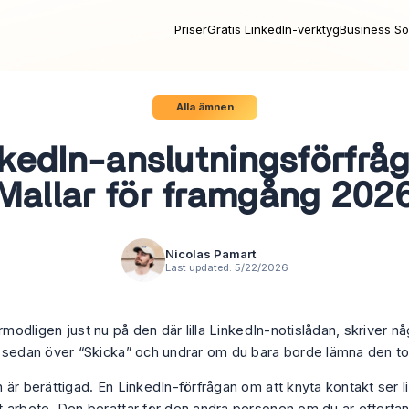
Priser
Gratis LinkedIn-verktyg
Business So
Alla ämnen
kedIn-anslutningsförfrå
Mallar för framgång 202
Nicolas Pamart
Last updated:
5/22/2026
örmodligen just nu på den där lilla LinkedIn-notislådan, skriver n
 sedan över “Skicka” och undrar om du bara borde lämna den t
 är berättigad. En LinkedIn-förfrågan om att knyta kontakt ser l