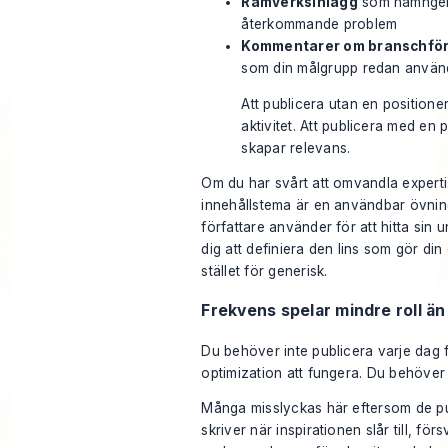
Ramverksinlägg
som namnger 
återkommande problem
Kommentarer om branschför
som din målgrupp redan använ
Att publicera utan en positione
aktivitet. Att publicera med en 
skapar relevans.
Om du har svårt att omvandla experti
innehållstema är en användbar övn
författare använder för att
hitta sin 
dig att definiera den lins som gör din
stället för generisk.
Frekvens spelar mindre roll ä
Du behöver inte publicera varje dag f
optimization att fungera. Du behöver 
Många misslyckas här eftersom de pu
skriver när inspirationen slår till, för