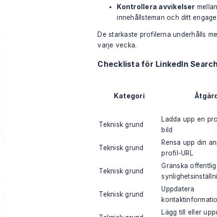
Kontrollera avvikelser
mellan 
innehållsteman och ditt enga
De starkaste profilerna underhålls me
varje vecka.
Checklista för LinkedIn Searc
Kategori
Åtgär
Ladda upp en pro
Teknisk grund
bild
Rensa upp din a
Teknisk grund
profil-URL
Granska offentli
Teknisk grund
synlighetsinställn
Uppdatera
Teknisk grund
kontaktinformati
Lägg till eller up