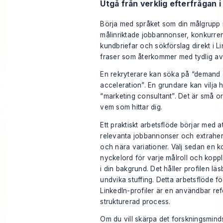
Utgå från verklig efterfrågan i 
Börja med språket som din målgrupp
målinriktade jobbannonser, konkurrent
kundbriefar och sökförslag direkt i L
fraser som återkommer med tydlig avs
En rekryterare kan söka på “demand g
acceleration”. En grundare kan vilja 
“marketing consultant”. Det är små o
vem som hittar dig.
Ett praktiskt arbetsflöde börjar med a
relevanta jobbannonser och extrahe
och nära variationer. Välj sedan en ko
nyckelord för varje målroll och koppla
i din bakgrund. Det håller profilen läs
undvika stuffing. Detta
arbetsflöde f
LinkedIn-profiler
är en användbar ref
strukturerad process.
Om du vill skärpa det forskningsmind