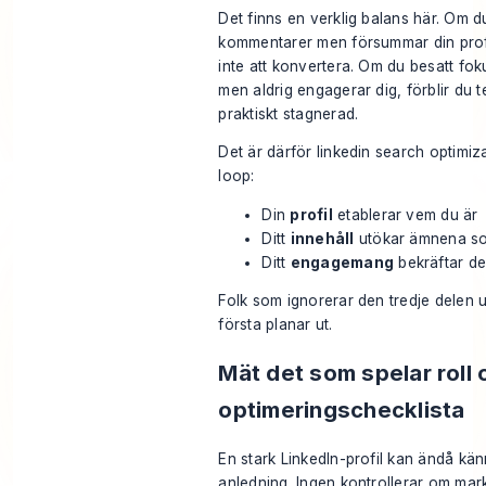
Det finns en verklig balans här. Om d
kommentarer men försummar din prof
inte att konvertera. Om du besatt fok
men aldrig engagerar dig, förblir du 
praktiskt stagnerad.
Det är därför linkedin search optimi
loop:
Din
profil
etablerar vem du är
Ditt
innehåll
utökar ämnena som
Ditt
engagemang
bekräftar de
Folk som ignorerar den tredje delen u
första planar ut.
Mät det som spelar roll 
optimeringschecklista
En stark LinkedIn-profil kan ändå kä
anledning. Ingen kontrollerar om mar