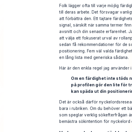
Folk lägger ofta till varje möjlig färd
till deras arbete. Det försvagar vanlig
att förbättra den. Ett tajtare färdighe
signal, särskilt när samma termer finns
avsnitt och din senaste erfarenhet.
att välja ett fokuserat urval av roll
sedan få rekommendationer för de s
positionering. Fem väl valda färdighet
en lång lista med generiska sådana.
Här är den enkla regel jag använder 
Om en färdighet inte stöds
på profilen gör den lite för
kan späda ut din positioneri
Det är också därför nyckelordsresea
bara i rubriken. Om du behöver ett bät
som speglar verklig sökefterfrågan 
bemästra sökintention för nyckelord