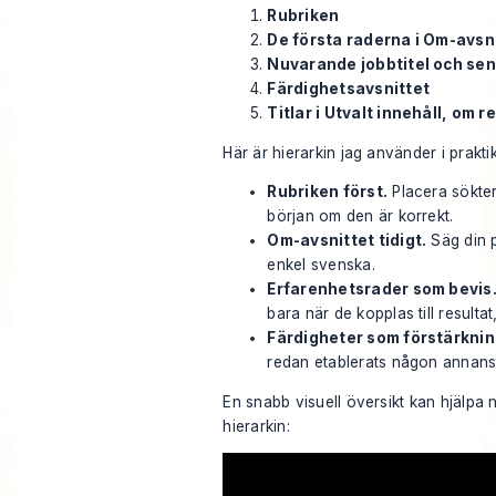
Rubriken
De första raderna i Om-avsn
Nuvarande jobbtitel och sen
Färdighetsavsnittet
Titlar i Utvalt innehåll, om r
Här är hierarkin jag använder i prakti
Rubriken först.
Placera sökter
början om den är korrekt.
Om-avsnittet tidigt.
Säg din p
enkel svenska.
Erfarenhetsrader som bevis
bara när de kopplas till resultat
Färdigheter som förstärknin
redan etablerats någon annans
En snabb visuell översikt kan hjälpa
hierarkin: