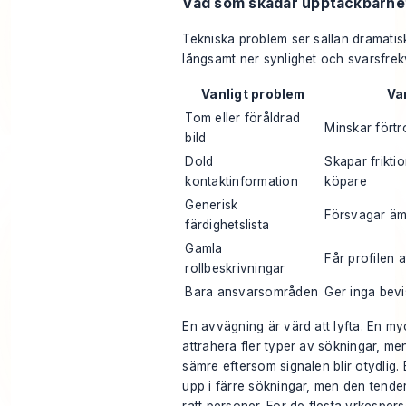
Vad som skadar upptäckbarhet
Tekniska problem ser sällan dramatis
långsamt ner synlighet och svarsfrek
Vanligt problem
Va
Tom eller föråldrad
Minskar förtr
bild
Dold
Skapar frikti
kontaktinformation
köpare
Generisk
Försvagar ä
färdighetslista
Gamla
Får profilen a
rollbeskrivningar
Bara ansvarsområden
Ger inga bev
En avvägning är värd att lyfta. En my
attrahera fler typer av sökningar, me
sämre eftersom signalen blir otydlig. 
upp i färre sökningar, men den tendera