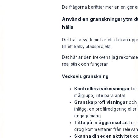
De frågorna berättar mer än en generel
Använd en granskningsrytm du
hålla
Det bästa systemet är ett du kan upp
till ett kalkylbladsprojekt.
Det här är den frekvens jag rekomme
realistisk och fungerar.
Veckovis granskning
Kontrollera sökvisningar
för
målgrupp, inte bara antal
Granska profilvisningar
och 
inlägg, en profilredigering ell
engagemang
Titta på inläggsresultat
för 
drog kommentarer från relevan
Skanna din egen aktivitet
oc