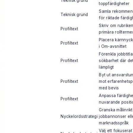
Teknisk grund
toppfärdigheter
Samla rekommen
Teknisk grund
för riktade färdig
Skriv om rubriken
Profiltext
primära rollterme
Placera kärnnycke
Profiltext
i Om-avsnittet
Förenkla jobbtitla
Profiltext
sökbarhet där de
lämpligt
Byt ut ansvarstu
Profiltext
mot erfarenhetsp
med bevis
Anpassa färdighete
Profiltext
nuvarande positi
Granska målinrik
Nyckelordsstrategi
jobbannonser ell
marknadsspråk
Välj ett fokuserat