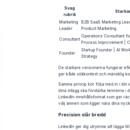
Svag
Starka
rubrik
Marketing
B2B SaaS Marketing Lead
Leader
Product Marketing
Operations Consultant fo
Consultant
Process Improvement |
Startup Founder | AI Wo
Founder
Strategy
De starkare versionerna fungerar eft
ger både sökkontext och mänsklig kon
Samma princip bör följa med in i din i
dina inlägg ska förstärka termerna i d
LinkedIn-innehållsformat som ger räc
välj ämnen som ligger nära dina nyc
Precision slår bredd
LinkedIn ger dig utrymme att lägga till