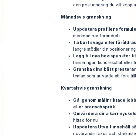
den positionering du vill kopplas
Månadsvis granskning
Uppdatera profilens formule
marknad har förändrats
Ta bort svaga eller föråldra
längre stödjer din positionering
Lägg till nya bevispunkter
fr
lanseringar, kundresultat eller
Granska dina bäst prestera
teman som är värda att föra till
Kvartalsvis granskning
Gå igenom målinriktade job
eller branschspråk
Omvärdera dina kärnnyckel
hittad för nu
Uppdatera Utvalt innehåll
så
nuvarande fokus och starkaste