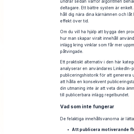
undrar sedan varför algoritmen behand
deltagare. Ett bättre system är enkelt.
håll dig nära dina kärnämnen och lå
effekt över tid.
Om du vill ha hjälp att bygga den p
hur man skapar viralt innehåll
användb
inlägg kring vinklar som får mer uppm
påtvingade.
Ett praktiskt alternativ i den här kat
analyserar en användares LinkedIn-p
publiceringshistorik för att generera u
att hålla en konsekvent publicerings
din utmaning inte är att veta dina ä
till publicerbara inlägg regelbundet.
Vad som inte fungerar
De felaktiga innehållsvanorna är lätta
Att publicera motiverande fl