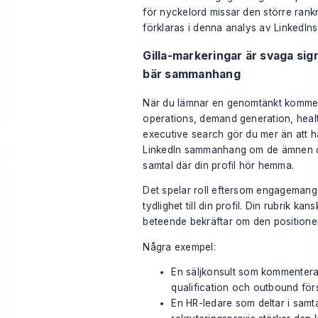
för nyckelord missar den större ran
förklaras i denna
analys av LinkedIns
Gilla-markeringar är svaga si
bär sammanhang
När du lämnar en genomtänkt komment
operations, demand generation, healt
executive search gör du mer än att hå
LinkedIn sammanhang om de ämnen d
samtal där din profil hör hemma.
Det spelar roll eftersom engagemang l
tydlighet till din profil. Din rubrik ka
beteende bekräftar om den positione
Några exempel:
En säljkonsult som kommenterar
qualification och outbound för
En HR-ledare som deltar i samt