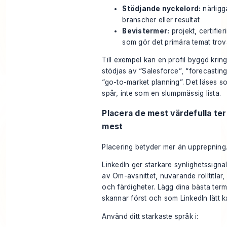
Stödjande nyckelord:
närligg
branscher eller resultat
Bevistermer:
projekt, certifie
som gör det primära temat trov
Till exempel kan en profil byggd kri
stödjas av “Salesforce”, “forecastin
“go-to-market planning”. Det läses som
spår, inte som en slumpmässig lista.
Placera de mest värdefulla te
mest
Placering betyder mer än upprepning
LinkedIn ger starkare synlighetssignal
av Om-avsnittet, nuvarande rolltitlar
och färdigheter. Lägg dina bästa term
skannar först och som LinkedIn lätt k
Använd ditt starkaste språk i: