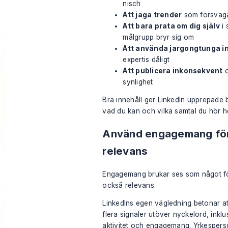
nisch
Att jaga trender
som försvagar
Att bara prata om dig själv
i 
målgrupp bryr sig om
Att använda jargongtunga i
expertis dåligt
Att publicera inkonsekvent
o
synlighet
Bra innehåll ger LinkedIn upprepade 
vad du kan och vilka samtal du hör h
Använd engagemang för 
relevans
Engagemang brukar ses som något fö
också relevans.
LinkedIns egen vägledning betonar a
flera signaler utöver nyckelord, inklu
aktivitet och engagemang. Yrkespers