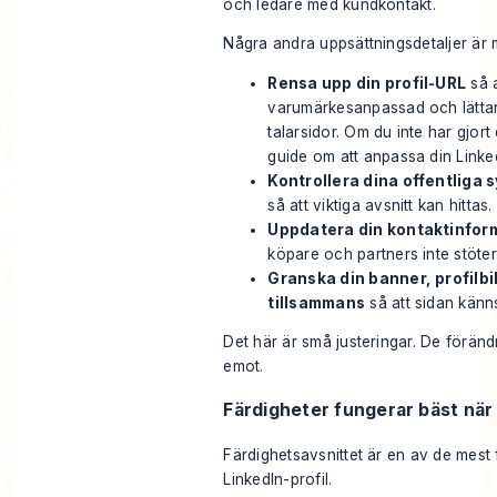
och ledare med kundkontakt.
Några andra uppsättningsdetaljer är mi
Rensa upp din profil-URL
så a
varumärkesanpassad och lättare
talarsidor. Om du inte har gjor
guide om
att anpassa din Linke
Kontrollera dina offentliga 
så att viktiga avsnitt kan hittas.
Uppdatera din kontaktinfor
köpare och partners inte stöte
Granska din banner, profilbi
tillsammans
så att sidan känn
Det här är små justeringar. De förändr
emot.
Färdigheter fungerar bäst när
Färdighetsavsnittet är en av de mest
LinkedIn-profil.