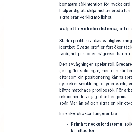
bemästra sökintention för nyckelord
hjälper dig att skilja mellan breda te
signalerar verklig möjlighet.
Välj ett nyckelordstema, inte
Starka profiler rankas vanligtvis kring
identitet. Svaga profiler försöker täc
färdighet personen någonsin har rört 
Den avvägningen spelar roll. Bredar
ge dig fler sökningar, men den sänker
eftersom din positionering känns spr
nyckelordsinriktning betyder vanligtv
bättre matchade profilbesök. För ar
rekommenderar jag oftast en primär r
spår. Mer än så och signalen blir otyd
En enkel struktur fungerar bra:
Primärt nyckelordstema:
roll
bli hittad för