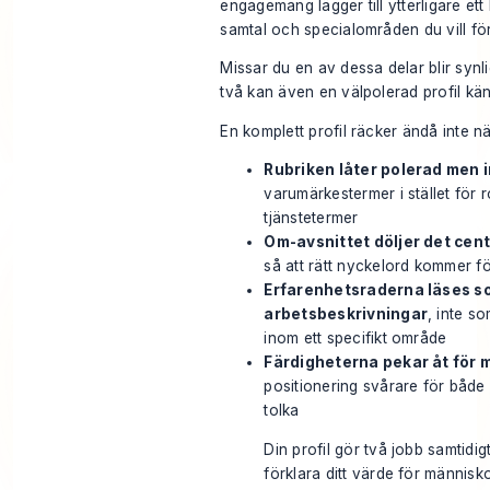
engagemang lägger till ytterligare ett
samtal och specialområden du vill fö
Missar du en av dessa delar blir syn
två kan även en välpolerad profil kä
En komplett profil räcker ändå inte nä
Rubriken låter polerad men 
varumärkestermer i stället för ro
tjänstetermer
Om-avsnittet döljer det cen
så att rätt nyckelord kommer för
Erfarenhetsraderna läses s
arbetsbeskrivningar
, inte s
inom ett specifikt område
Färdigheterna pekar åt för 
positionering svårare för både
tolka
Din profil gör två jobb samtidi
förklara ditt värde för människ