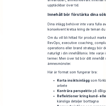
användbart, ämnesrelevant innehåll te
upptäckbar över tid.
Innehåll bör förstärka dina sö
Dina inlägg behöver inte vara fulla a
konsekvent kretsa kring de teman du vi
Om du vill bli hittad för product mar
RevOps, executive coaching, compli
operations eller brand strategy bör
naturligt i din innehållsmix. Inte var
termer. Men över tid bör ditt innehåll 
ämnesmönster.
Här är format som fungerar bra:
Korta insiktsinlägg
som förkla
arbete
Konträra perspektiv
på dåliga
Reflektioner kring kund- ell
känsliga detaljer borttagna