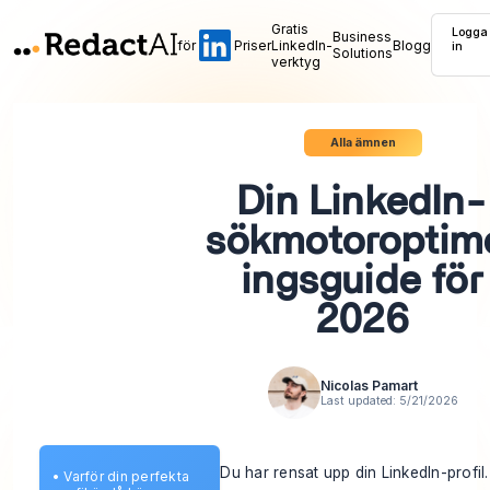
Gratis
Logga
Business
för
Priser
LinkedIn-
Blogg
in
Solutions
verktyg
Alla ämnen
Din LinkedIn-
sökmotoroptim
ingsguide för
2026
Nicolas Pamart
Last updated:
5/21/2026
Du har rensat upp din LinkedIn-profil. 
•
Varför din perfekta