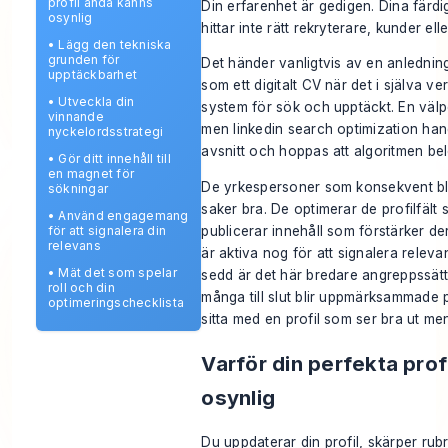
profil ändå känns
Din erfarenhet är gedigen. Dina färdi
osynlig
hittar inte rätt rekryterare, kunder el
•
Lägg den tekniska
grunden för
Det händer vanligtvis av en anledning
upptäckbarhet
som ett digitalt CV när det i själva v
•
Utveckla din
system för sök och upptäckt. En välpol
vinnande
men linkedin search optimization handl
nyckelordsstrategi
avsnitt och hoppas att algoritmen bel
•
Gör ditt innehåll till
en magnet för
De yrkespersoner som konsekvent blir
sökningar
saker bra. De optimerar de profilfält
•
Använd engagemang
publicerar innehåll som förstärker de
för att signalera din
relevans
är aktiva nog för att signalera releva
•
Mät det som spelar
sedd är det här bredare angreppssätte
roll och din
många till slut
blir uppmärksammade p
optimeringschecklista
sitta med en profil som ser bra ut men
Varför din perfekta prof
osynlig
Du uppdaterar din profil, skärper rubri