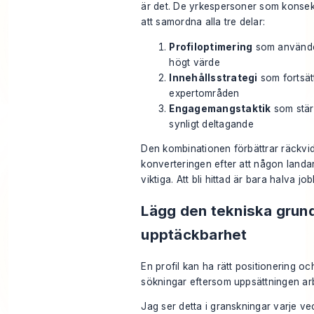
är det. De yrkespersoner som konsekv
att samordna alla tre delar:
Profiloptimering
som använder
högt värde
Innehållsstrategi
som fortsät
expertområden
Engagemangstaktik
som stär
synligt deltagande
Den kombinationen förbättrar räckvi
konverteringen efter att någon landar
viktiga. Att bli hittad är bara halva job
Lägg den tekniska grun
upptäckbarhet
En profil kan ha rätt positionering oc
sökningar eftersom uppsättningen ar
Jag ser detta i granskningar varje v