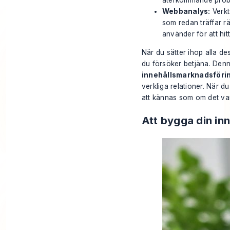
återkommande probl
Webbanalys:
Verk
som redan träffar rä
använder för att hit
När du sätter ihop alla de
du försöker betjäna. Denn
innehållsmarknadsföri
verkliga relationer. När d
att kännas som om det var 
Att bygga din in