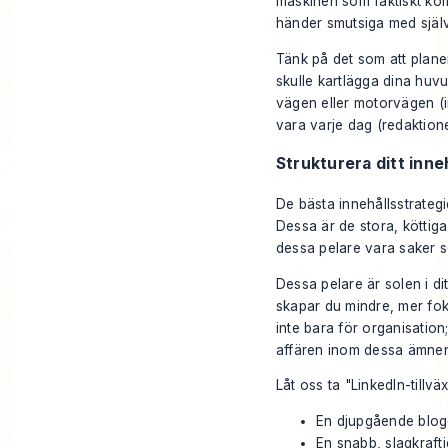
maskinen som faktiskt komm
händer smutsiga med själv
Tänk på det som att planer
skulle kartlägga dina huv
vägen eller motorvägen (i
vara varje dag (redaktione
Strukturera ditt inne
De bästa innehållsstrategi
Dessa är de stora, köttiga
dessa pelare vara saker s
Dessa pelare är solen i dit
skapar du mindre, mer fo
inte bara för organisation
affären inom dessa ämnen
Låt oss ta "LinkedIn-tillvä
En djupgående bloggi
En snabb, slagkraft