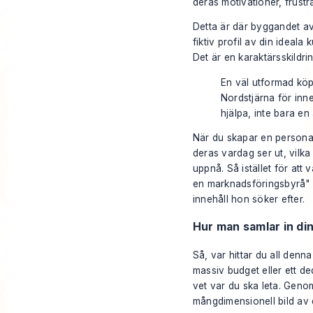
deras motivationer, frustr
Detta är där byggandet a
fiktiv profil av din ideala
Det är en karaktärsskildri
En väl utformad köp
Nordstjärna för inneh
hjälpa, inte bara e
När du skapar en persona 
deras vardag ser ut, vilk
uppnå. Så istället för att
en marknadsföringsbyrå" s
innehåll hon söker efter.
Hur man samlar in di
Så, var hittar du all denn
massiv budget eller ett d
vet var du ska leta. Genom
mångdimensionell bild av 