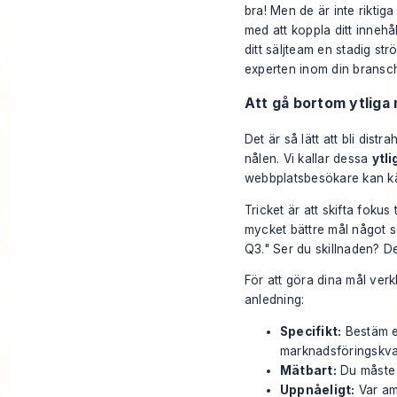
bra! Men de är inte riktiga
med att koppla ditt innehå
ditt säljteam en stadig str
experten inom din bransc
Att gå bortom ytliga
Det är så lätt att bli dis
nålen. Vi kallar dessa
ytl
webbplatsbesökare kan känn
Tricket är att skifta fokus 
mycket bättre mål något 
Q3." Ser du skillnaden? De
För att göra dina mål ver
anledning:
Specifikt:
Bestäm ex
marknadsföringskval
Mätbart:
Du måste 
Uppnåeligt:
Var amb