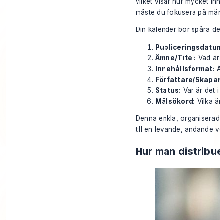
vilket visar hur mycket in
måste du fokusera på männ
Din kalender bör spåra det
Publiceringsdatu
Ämne/Titel:
Vad är
Innehållsformat:
Ä
Författare/Skapar
Status:
Var är det i
Målsökord:
Vilka ä
Denna enkla, organiserade
till en levande, andande 
Hur man distribu