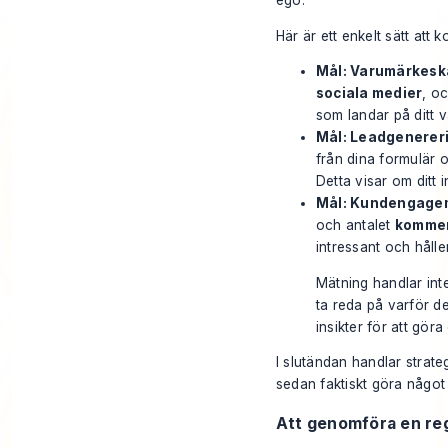
ego.
Här är ett enkelt sätt att k
Mål: Varumärkes
sociala medier
, o
som landar på ditt 
Mål: Leadgenerer
från dina formulär 
Detta visar om ditt 
Mål: Kundengage
och antalet
kommen
intressant och håll
Mätning handlar inte
ta reda på
varför
de
insikter för att göra
I slutändan handlar strat
sedan faktiskt göra något 
Att genomföra en reg