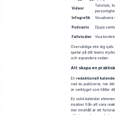
Tutorials, 
Videor
personlighe
Infografik
Visualisera
Podcasts
Djupa samta
Fallstudier
Visa konkret
Överväldiga inte dig själv
spelar på ditt teams styr
och expandera sedan.
Att skapa en praktisk
En
redaktionell kalende
vad du publicerar, när det
är verktyget som håller di
En solid kalender eliminer
insatser från att vara reak
mer innehåll är ett förl