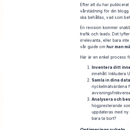
Efter att du har publicerat
vårstädning för din blogg.
ska behållas, vad som be
En revision kommer snabbt
trafik och leads. Det lyf
irrelevanta, eller bara i
vår guide om
hur man mä
Här är en enkel process f
Inventera ditt inn
innehåll. Inkludera 
Samla in dina data
nyckelmätvärdena fö
avvisningsfrekvense
Analysera och bes
högpresterande som
uppdateras med ny in
bara ta bort?
Optimeringscykeln