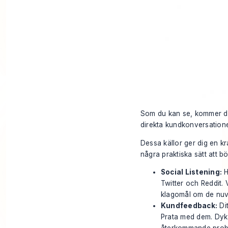
Som du kan se, kommer den 
direkta kundkonversatione
Dessa källor ger dig en kra
några praktiska sätt att b
Social Listening:
H
Twitter och Reddit. 
klagomål om de nuva
Kundfeedback:
Dit
Prata med dem. Dyk 