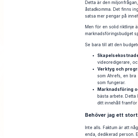
Detta är den miljonfrågan,
åstadkomma. Det finns inge
satsa mer pengar på inneh
Men för en solid riktlinje 
marknadsföringsbudget spe
Se bara till att den budget
Skapelsekostnade
videoredigerare, oc
Verktyg och prog
som
Ahrefs
, en bra
som fungerar.
Marknadsföring oc
bästa arbete. Detta
ditt innehåll framför
Behöver jag ett stort
Inte alls. Faktum är att n
enda, dedikerad person. 