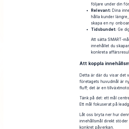
följare under din f
Relevant:
Dina inne
hålla kunder längre,
skapa en ny onboar
Tidsbundet:
Ge dig
Att sätta SMART-mål 
innehållet du skapar 
konkreta affärsresul
Att koppla innehållsm
Detta är där du visar det v
företagets huvudmål är nyc
fluff; det är en tillväxtmoto
Tänk på det: ett mål cent
Ett mål fokuserat på leadge
Låt oss bryta ner hur denn
innehållsmål direkt stöder 
konkret påverkan.