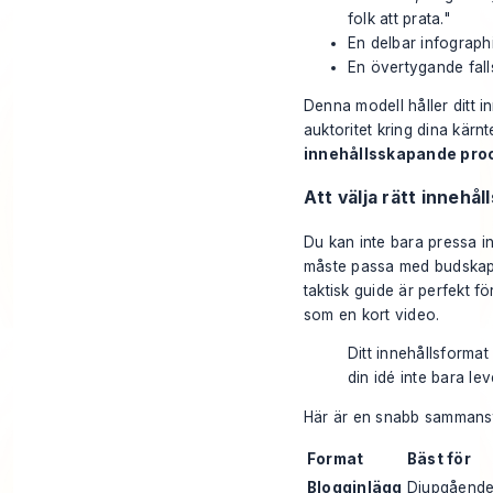
folk att prata."
En delbar infographi
En övertygande fall
Denna modell håller ditt 
auktoritet kring dina kärn
innehållsskapande pro
Att välja rätt innehål
Du kan inte bara pressa in
måste passa med budska
taktisk guide är perfekt f
som en kort video.
Ditt innehållsformat
din idé inte bara l
Här är en snabb sammanst
Format
Bäst för
Blogginlägg
Djupgående 