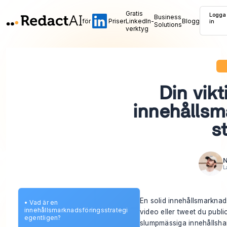
Gratis
Logga
Business
för
Priser
LinkedIn-
Blogg
in
Solutions
verktyg
Din vikt
innehållsm
s
N
L
En solid innehållsmarknad
•
Vad är en
innehållsmarknadsföringsstrategi
video eller tweet du publi
egentligen?
slumpmässiga innehållshand