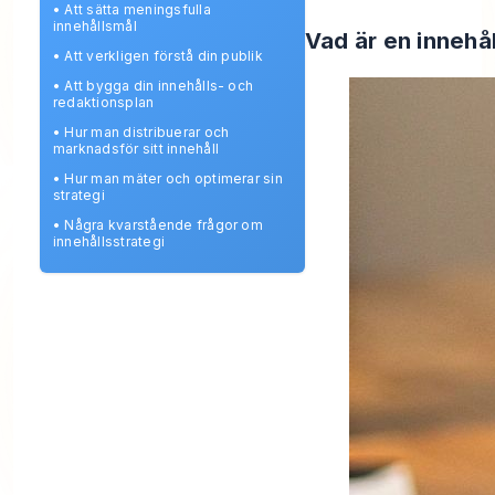
•
Att sätta meningsfulla
innehållsmål
Vad är en innehå
•
Att verkligen förstå din publik
•
Att bygga din innehålls- och
redaktionsplan
•
Hur man distribuerar och
marknadsför sitt innehåll
•
Hur man mäter och optimerar sin
strategi
•
Några kvarstående frågor om
innehållsstrategi