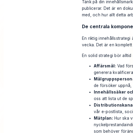
Tänk på din innehållsmarkn
publicerar. Det är en dok
med, och hur allt detta arb
De centrala komponen
En riktig innehållsstrate
vecka. Det är en komplett 
En solid strategi bör allt
Affärsmål:
Vad förs
generera kvalificera
Målgruppsperson
de försöker uppnå, 
Innehållssäker o
oss att lista ut de 
Distributionskana
vår e-postlista, soc
Mätplan:
Hur ska v
nyckelprestandaindi
som behöver föränd