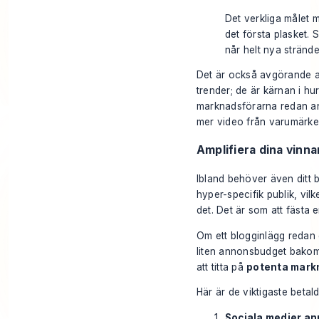
Det verkliga målet m
det första plasket.
når helt nya strände
Det är också avgörande at
trender; de är kärnan i h
marknadsförarna redan an
mer
video från varumärke
Amplifiera dina vinn
Ibland behöver även ditt bä
hyper-specifik publik, vil
det. Det är som att fästa 
Om ett blogginlägg redan 
liten annonsbudget bakom s
att titta på
potenta mark
Här är de viktigaste betald
Sociala medier an