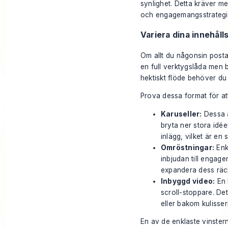
synlighet. Detta kräver me
och engagemangsstrategier
Variera dina innehåll
Om allt du någonsin posta
en full verktygslåda men 
hektiskt flöde behöver du 
Prova dessa format för at
Karuseller:
Dessa ä
bryta ner stora idéer
inlägg, vilket är en 
Omröstningar:
Enk
inbjudan till engage
expandera dess räc
Inbyggd video:
En 
scroll-stoppare. Det
eller bakom kulisser
En av de enklaste vinsterna