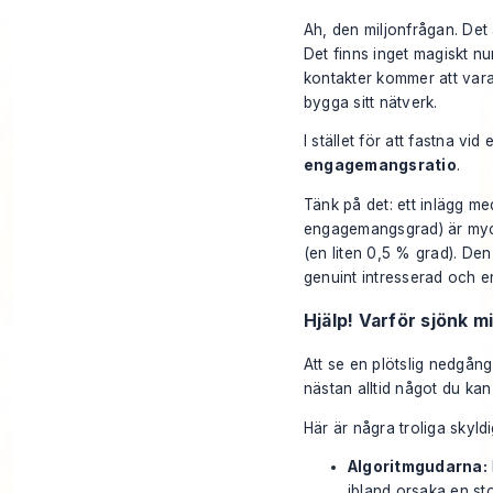
Ah, den miljonfrågan. Det 
Det finns inget magiskt 
kontakter kommer att vara
bygga sitt nätverk.
I stället för att fastna vid 
engagemangsratio
.
Tänk på det: ett inlägg m
engagemangsgrad) är myck
(en liten 0,5 % grad). Den 
genuint intresserad och 
Hjälp! Varför sjönk mi
Att se en plötslig nedgång
nästan alltid något du kan
Här är några troliga skyldi
Algoritmgudarna:
ibland orsaka en sto