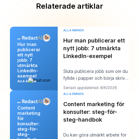
Relaterade artiklar
ALLA ÄMNEN
Hur man publicerar ett
Hur man
nytt jobb: 7 utmärkta
publicerar
ett nytt
LinkedIn-exempel
jobb: 7
utmärkta
LinkedIn-
Sluta publicera jobb som om du
exempel
fyllde i papper och börja skriva
ALLA ÄMNEN
dem som om du försökte vinna
Senast uppdaterad: 8/6/2026
över en
ALLA ÄMNEN
Content marketing för
Content
konsulter: steg-för-
marketing
för
steg-handbok
konsulter:
steg-för-
steg-
Du kan göra utmärkt arbete för