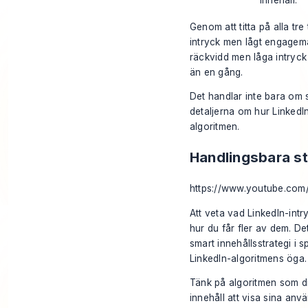
innehåll.
Genom att titta på alla tr
intryck men lågt engagem
räckvidd men låga intryck 
än en gång.
Det handlar inte bara om si
detaljerna om
hur
LinkedI
algoritmen
.
Handlingsbara str
https://www.youtube.com
Att veta vad LinkedIn-intr
hur du får fler av dem. Det 
smart innehållsstrategi i 
LinkedIn-algoritmens öga.
Tänk på algoritmen som din
innehåll att visa sina an