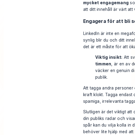
mycket engagemang
som
att ditt innehåll är värt at
Engagera för att bli 
LinkedIn är inte en megaf
synlig blir du och ditt inn
det är ett måste för att ök
Viktig insikt:
Att sv
timmen
, är en av d
väcker en genuin disk
publik.
Att tagga andra personer e
kraft klokt. Tagga endast d
spamiga, irrelevanta tagga
Slutligen är det viktigt a
din publiks radar och visa
spår kan du vilja kolla in 
behöver lite hjälp med att