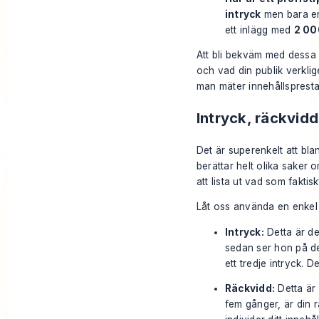
intryck
men bara 
ett inlägg med
2 00
Att bli bekväm med dessa 
och vad din publik verklig
man mäter innehållsprest
Intryck, räckvid
Det är superenkelt att bla
berättar helt olika saker o
att lista ut vad som faktisk
Låt oss använda en enkel a
Intryck:
Detta är det
sedan ser hon på de
ett tredje intryck. 
Räckvidd:
Detta är 
fem gånger, är din 