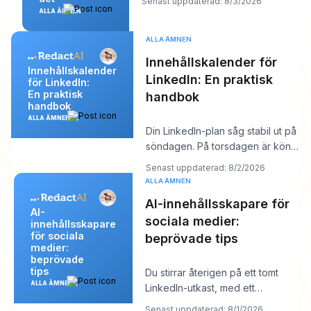
Senast uppdaterad: 8/3/2026
oftast kärnp
ALLA ÄMNEN
ALLA ÄMNEN
Innehållskalender för
Innehållskalender
LinkedIn: En praktisk
för LinkedIn:
En praktisk
handbok
handbok
ALLA ÄMNEN
Din LinkedIn-plan såg stabil ut på
söndagen. På torsdagen är kön
tom, kroken du gillade känns
Senast uppdaterad: 8/2/2026
platt,
ALLA ÄMNEN
AI-innehållsskapare för
AI-
sociala medier:
innehållsskapare
för sociala
beprövade tips
medier:
beprövade
tips
Du stirrar återigen på ett tomt
ALLA ÄMNEN
LinkedIn-utkast, med ett
kundsamtal om tio minuter och ett
Senast uppdaterad: 8/1/2026