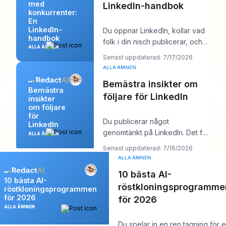
med
LinkedIn-handbok
konkurrenter:
En
LinkedIn-
Du öppnar LinkedIn, kollar vad
handbok
folk i din nisch publicerar, och
ALLA ÄMNEN
inom tio minuter har du en rörig
Senast uppdaterad: 7/17/2026
men
ALLA ÄMNEN
Bemästra insikter om
Bemästra
följare för LinkedIn
insikter
om följare
för
Du publicerar något
LinkedIn
genomtänkt på LinkedIn. Det får
ALLA ÄMNEN
några gilla-markeringar, kanske
Senast uppdaterad: 7/16/2026
en kommentar frå
ALLA ÄMNEN
10 bästa AI-
10 bästa AI-
röstkloningsprogramme
röstkloningsprogrammen
för 2026
för 2026
ALLA ÄMNEN
Du spelar in en ren tagning för 