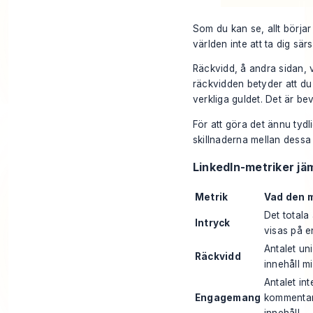
Som du kan se, allt börja
världen inte att ta dig särsk
Räckvidd, å andra sidan, v
räckvidden betyder att du
verkliga guldet. Det är bev
För att göra det ännu tydli
skillnaderna mellan dessa 
LinkedIn-metriker jä
Metrik
Vad den 
Det totala 
Intryck
visas på e
Antalet un
Räckvidd
innehåll m
Antalet int
Engagemang
kommentarer