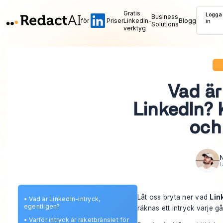
Gratis
Logga
Business
för
Priser
LinkedIn-
Blogg
in
Solutions
verktyg
Vad är
LinkedIn? 
och 
N
L
Låt oss bryta ner vad
Lin
•
Vad är LinkedIn-intryck,
egentligen?
räknas ett intryck varje g
•
Varför intryck är raketbränslet för