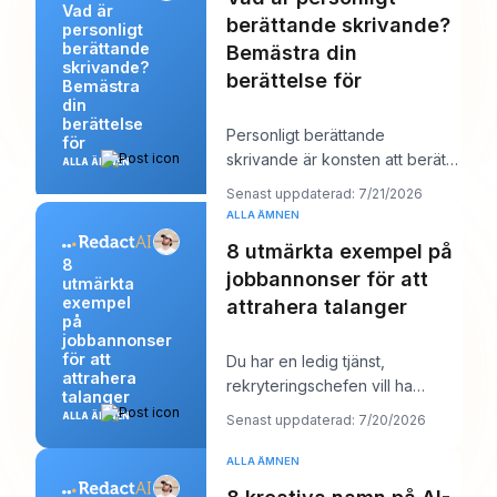
Vad är
berättande skrivande?
personligt
berättande
Bemästra din
skrivande?
berättelse för
Bemästra
din
berättelse
Personligt berättande
för
skrivande är konsten att berätta
ALLA ÄMNEN
en sann historia från ditt eget liv
Senast uppdaterad: 7/21/2026
för att a
ALLA ÄMNEN
8 utmärkta exempel på
8
jobbannonser för att
utmärkta
exempel
attrahera talanger
på
jobbannonser
för att
Du har en ledig tjänst,
attrahera
rekryteringschefen vill ha
talanger
“starka kandidater senast nästa
ALLA ÄMNEN
Senast uppdaterad: 7/20/2026
vecka”, och din a
ALLA ÄMNEN