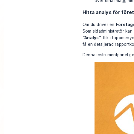
över dina inlägg me
Hitta analys för före
Om du driver en
Företag
Som sidadministratör kan du
“Analys”
-flik i toppmeny
få en detaljerad rapportko
Denna instrumentpanel ger d