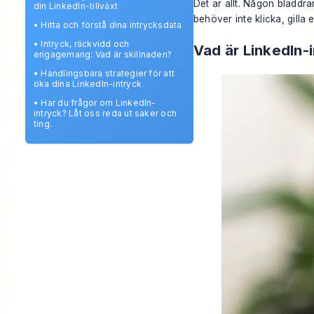
Det är allt. Någon bläddrar
din LinkedIn-tillväxt
behöver inte klicka, gilla
•
Hitta och förstå dina intrycksdata
•
Intryck, räckvidd och
Vad är LinkedIn-
engagemang: Vad är skillnaden?
•
Handlingsbara strategier för att
öka dina LinkedIn-intryck
•
Har du frågor om LinkedIn-
intryck? Låt oss reda ut saker och
ting.