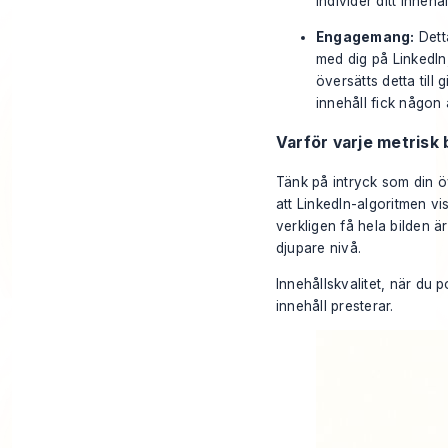
individer
ditt innehål
Engagemang:
Detta
med dig på LinkedIn, 
översätts detta till 
innehåll fick någon 
Varför varje metrisk 
Tänk på intryck som din öv
att LinkedIn-algoritmen vis
verkligen få hela bilden ä
djupare nivå.
Innehållskvalitet, när du p
innehåll presterar.