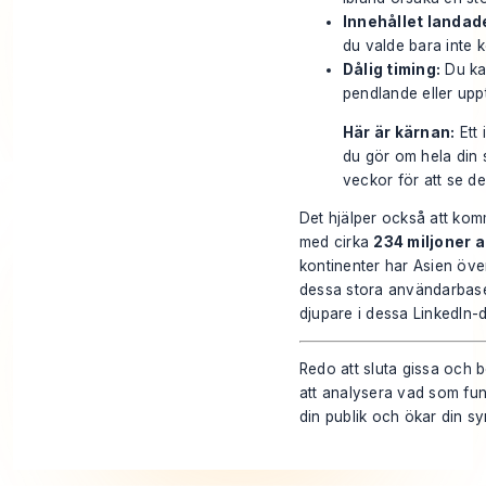
Innehållet landade
du valde bara inte 
Dålig timing:
Du kan
pendlande eller up
Här är kärnan:
Ett 
du gör om hela din st
veckor för att se de
Det hjälper också att kom
med cirka
234 miljoner 
kontinenter har Asien öv
dessa stora användarbaser
djupare i dessa
LinkedIn-
Redo att sluta gissa och
att analysera vad som fun
din publik och ökar din sy