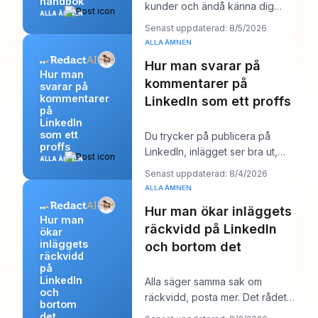
handbok
kunder och ändå känna dig
ALLA ÄMNEN
märkligt osynlig online. Arbetet
Senast uppdaterad: 8/5/2026
levereras,
ALLA ÄMNEN
Hur man svarar på
Hur man
kommentarer på
svarar på
kommentarer
LinkedIn som ett proffs
på
LinkedIn
som ett
Du trycker på publicera på
proffs
LinkedIn, inlägget ser bra ut,
ALLA ÄMNEN
och sedan börjar arbetet.
Senast uppdaterad: 8/4/2026
Några kommentare
ALLA ÄMNEN
Hur man ökar inläggets
Hur man
räckvidd på LinkedIn
ökar
inläggets
och bortom det
räckvidd
på
LinkedIn
Alla säger samma sak om
och
räckvidd, posta mer. Det rådet
bortom
låter produktivt, men det döljer
det