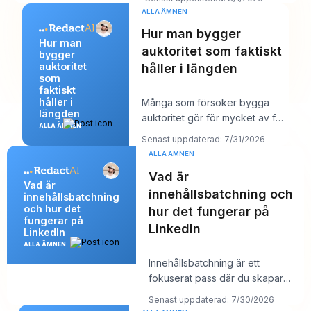
inlägg so
ALLA ÄMNEN
Hur man bygger
Hur man
auktoritet som faktiskt
bygger
auktoritet
håller i längden
som
faktiskt
håller i
Många som försöker bygga
längden
auktoritet gör för mycket av fel
ALLA ÄMNEN
saker. De publicerar mer, jagar
Senast uppdaterad: 7/31/2026
större räc
ALLA ÄMNEN
Vad är
Vad är
innehållsbatchning och
innehållsbatchning
och hur det
hur det fungerar på
fungerar på
LinkedIn
LinkedIn
ALLA ÄMNEN
Innehållsbatchning är ett
fokuserat pass där du skapar
flera LinkedIn-inlägg på en gång
Senast uppdaterad: 7/30/2026
och sedan sc