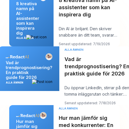
8 kreativa namn på AI-
8 kreativa
assistenter som kan
namn på
AI-
inspirera dig
assistenter
som kan
inspirera
Din AI är briljant. Den skriver
dig
snabbare än ditt team, svarar
ALLA ÄMNEN
tydligt och låter kanske till och
Senast uppdaterad: 7/19/2026
med
ALLA ÄMNEN
Vad är
Vad är
trendprognostisering? E
trendprognostisering?
En praktisk
praktisk guide för 2026
guide för 2026
ALLA ÄMNEN
Du öppnar LinkedIn, stirrar på de
tomma inläggsrutan och tänker:
“Vad bryr sig min målgrupp om jus
Senast uppdaterad: 7/18/2026
ALLA ÄMNEN
Hur man jämför sig
Hur man
med konkurrenter: En
jämför sig