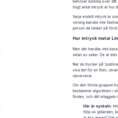
behöver komma över ditt
högt antal intryck är hur 
Varje enskilt intryck är s
visning kanske inte fastna
person de tänker på först
Hur intryck matar Li
Men det handlar inte bara 
sidan av saker. De är den 
När du trycker på 'publicera
visa det för en liten, utva
observerar.
Om den första gruppen ba
bestämmer algoritmen i stort
flöden, och ditt inläggets 
Här är nyckeln:
Int
följs av gillanden, k
är bra grejer!" Det ä