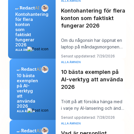
ALLA ÄMNEN
Kontohantering för flera
Kontohantering
konton som faktiskt
för flera
konton
fungerar 2026
som
faktiskt
fungerar
Om du någonsin har öppnat en
2026
laptop på måndagsmorgonen
ALLA ÄMNEN
och sett tolv inloggningar, sex
Senast uppdaterad: 7/29/2026
kundkalendrar
ALLA ÄMNEN
10 bästa exemplen på
10 bästa
AI-verktyg att använda
exemplen
på AI-
2026
verktyg
att
använda
Trött på att försöka hänga med
2026
i varje ny AI-lansering och ändå
ALLA ÄMNEN
behöva lägga upp något vettigt
Senast uppdaterad: 7/28/2026
på Li
ALLA ÄMNEN
Vad är personligt