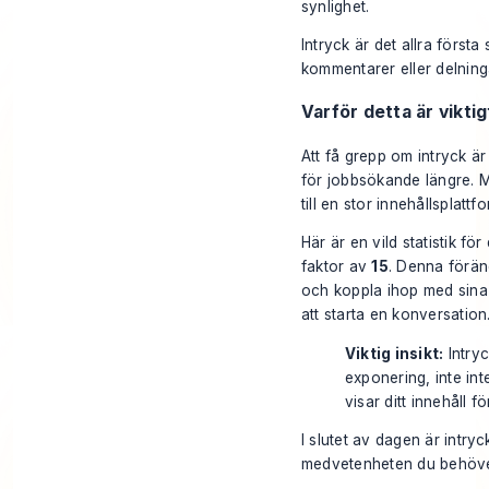
synlighet.
Intryck är det allra första
kommentarer eller delninga
Varför detta är viktig
Att få grepp om intryck är
för jobbsökande längre.
till en stor innehållsplattfo
Här är en vild statistik f
faktor av
15
. Denna föränd
och koppla ihop med sina k
att starta en konversation
Viktig insikt:
Intryc
exponering, inte int
visar ditt innehåll f
I slutet av dagen är intryc
medvetenheten du behöver